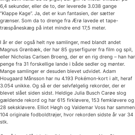
6,4 sekunder, eller de to, der leverede 3.038 gange
“Klappe Kage”. Ja, det er kun fantasien, der sætter
grænser. Som da to drenge fra Ærø lavede et tape-
træspåneskæg på intet mindre end 17,5 meter.
I år er der også helt nye samlinger, med blandt andet
Magnus Grønbæk, der har 85 gyserfigurer fra film og spil,
eller Nicholas Carlsen Broeng, der er en rig dreng – han har
penge fra 31 forskellige lande i både sedler og mønter.
Mange samlinger er desuden blevet udvidet. Adam
Hougaard Månsson har nu 4.193 Pokémon-kort i alt, heraf
3.054 unikke. Og så er der selvfølgelig rekorder, der er
blevet slået siden sidst. Heldige Julia Busch Carøe slog
gældende rekord og har 615 firkløvere, 153 femkløvere og
28 sekskløvere. Elliot Høgh og Valdemar Voss har sammen
104 originale fodboldtrøjer, hvor rekorden sidste år var 34
stk.