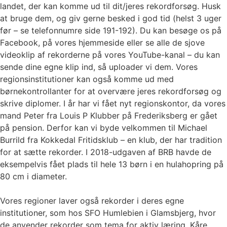
landet, der kan komme ud til dit/jeres rekordforsøg. Husk
at bruge dem, og giv gerne besked i god tid (helst 3 uger
før – se telefonnumre side 191-192). Du kan besøge os på
Facebook, på vores hjemmeside eller se alle de sjove
videoklip af rekorderne på vores YouTube-kanal – du kan
sende dine egne klip ind, så uploader vi dem. Vores
regionsinstitutioner kan også komme ud med
børnekontrollanter for at overvære jeres rekordforsøg og
skrive diplomer. I år har vi fået nyt regionskontor, da vores
mand Peter fra Louis P Klubber på Frederiksberg er gået
på pension. Derfor kan vi byde velkommen til Michael
Burrild fra Kokkedal Fritidsklub – en klub, der har tradition
for at sætte rekorder. I 2018-udgaven af BRB havde de
eksempelvis fået plads til hele 13 børn i en hulahopring på
80 cm i diameter.
Vores regioner laver også rekorder i deres egne
institutioner, som hos SFO Humlebien i Glamsbjerg, hvor
de anvender rekorder som tema for aktiv læring. Kåre