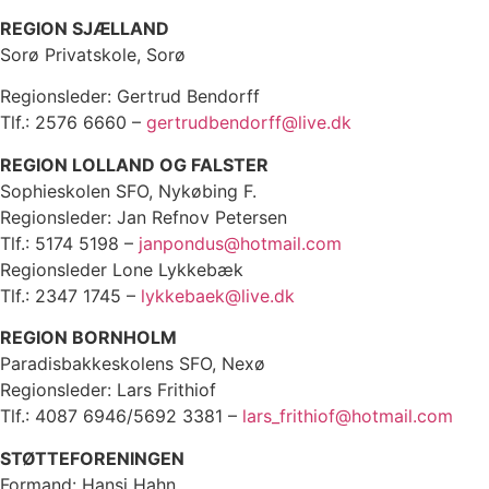
REGION SJÆLLAND
Sorø Privatskole, Sorø
Regionsleder: Gertrud Bendorff
Tlf.: 2576 6660 –
gertrudbendorff@live.dk
REGION LOLLAND OG FALSTER
Sophieskolen SFO, Nykøbing F.
Regionsleder: Jan Refnov Petersen
Tlf.: 5174 5198 –
janpondus@hotmail.com
Regionsleder Lone Lykkebæk
Tlf.: 2347 1745 –
lykkebaek@live.dk
REGION BORNHOLM
Paradisbakkeskolens SFO, Nexø
Regionsleder: Lars Frithiof
Tlf.: 4087 6946/5692 3381 –
lars_frithiof@hotmail.com
STØTTEFORENINGEN
Formand: Hansi Hahn