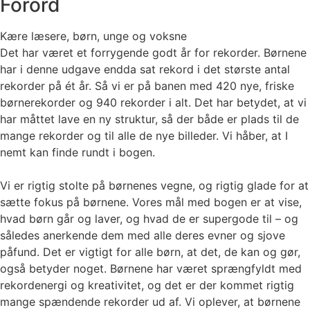
Forord
Kære læsere, børn, unge og voksne
Det har været et forrygende godt år for rekorder. Børnene
har i denne udgave endda sat rekord i det største antal
rekorder på ét år. Så vi er på banen med 420 nye, friske
børnerekorder og 940 rekorder i alt. Det har betydet, at vi
har måttet lave en ny struktur, så der både er plads til de
mange rekorder og til alle de nye billeder. Vi håber, at I
nemt kan finde rundt i bogen.
Vi er rigtig stolte på børnenes vegne, og rigtig glade for at
sætte fokus på børnene. Vores mål med bogen er at vise,
hvad børn går og laver, og hvad de er supergode til – og
således anerkende dem med alle deres evner og sjove
påfund. Det er vigtigt for alle børn, at det, de kan og gør,
også betyder noget. Børnene har været sprængfyldt med
rekordenergi og kreativitet, og det er der kommet rigtig
mange spændende rekorder ud af. Vi oplever, at børnene