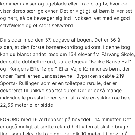
kommer i aviser og ugeblade eller i radio og tv, hvor de
viser deres særlige evner. Det er vigtigt, at børn bliver set
og hørt, så de bevæger sig ind i voksenlivet med en god
selvfølelse og et stort selvværd.
Du sidder med den 37. udgave af bogen. Det er 36 år
siden, at den første børnerekordbog udkom. I denne bog
kan du blandt andet læse om 154 elever fra Fårvang Skole,
der satte dobbeltrekord, da de legede “Banke Banke Bøf”
og “Kongens Efterfølger”. Eller Vejle Kommunes børn, der
under Familiernes Landsstævne i Byparken skabte 219
Sports- Rullinger, som er en toiletpapirsrulle, der er
dekoreret til unikke sportsfigurer. Der er også mange
individuelle præstationer, som at kaste en sukkerroe hele
22,66 meter eller sidde
FORORD med 16 ærteposer på hovedet i 14 minutter. Det
er også muligt at sætte rekord helt uden at skulle bruge
ting, som f.eks. de to piger, der gik 10 meter trillebør på