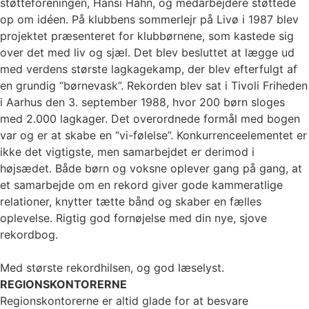
støtteforeningen, Hansi Hahn, og medarbejdere støttede
op om idéen. På klubbens sommerlejr på Livø i 1987 blev
projektet præsenteret for klubbørnene, som kastede sig
over det med liv og sjæl. Det blev besluttet at lægge ud
med verdens største lagkagekamp, der blev efterfulgt af
en grundig “børnevask”. Rekorden blev sat i Tivoli Friheden
i Aarhus den 3. september 1988, hvor 200 børn sloges
med 2.000 lagkager. Det overordnede formål med bogen
var og er at skabe en “vi-følelse”. Konkurrenceelementet er
ikke det vigtigste, men samarbejdet er derimod i
højsædet. Både børn og voksne oplever gang på gang, at
et samarbejde om en rekord giver gode kammeratlige
relationer, knytter tætte bånd og skaber en fælles
oplevelse. Rigtig god fornøjelse med din nye, sjove
rekordbog.
Med største rekordhilsen, og god læselyst.
REGIONSKONTORERNE
Regionskontorerne er altid glade for at besvare