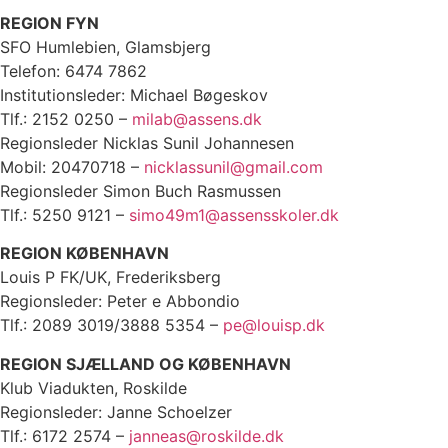
REGION FYN
SFO Humlebien, Glamsbjerg
Telefon: 6474 7862
Institutionsleder: Michael Bøgeskov
Tlf.: 2152 0250 –
milab@assens.dk
Regionsleder Nicklas Sunil Johannesen
Mobil: 20470718 –
nicklassunil@gmail.com
Regionsleder Simon Buch Rasmussen
Tlf.: 5250 9121 –
simo49m1@assensskoler.dk
REGION KØBENHAVN
Louis P FK/UK, Frederiksberg
Regionsleder: Peter e Abbondio
Tlf.: 2089 3019/3888 5354 –
pe@louisp.dk
REGION SJÆLLAND OG KØBENHAVN
Klub Viadukten, Roskilde
Regionsleder: Janne Schoelzer
Tlf.: 6172 2574 –
janneas@roskilde.dk