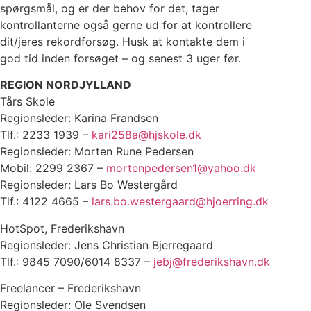
spørgsmål, og er der behov for det, tager
kontrollanterne også gerne ud for at kontrollere
dit/jeres rekordforsøg. Husk at kontakte dem i
god tid inden forsøget – og senest 3 uger før.
REGION NORDJYLLAND
Tårs Skole
Regionsleder: Karina Frandsen
Tlf.: 2233 1939 –
kari258a@hjskole.dk
Regionsleder: Morten Rune Pedersen
Mobil: 2299 2367 –
mortenpedersen1@yahoo.dk
Regionsleder: Lars Bo Westergård
Tlf.: 4122 4665 –
lars.bo.westergaard@hjoerring.dk
HotSpot, Frederikshavn
Regionsleder: Jens Christian Bjerregaard
Tlf.: 9845 7090/6014 8337 –
jebj@frederikshavn.dk
Freelancer – Frederikshavn
Regionsleder: Ole Svendsen