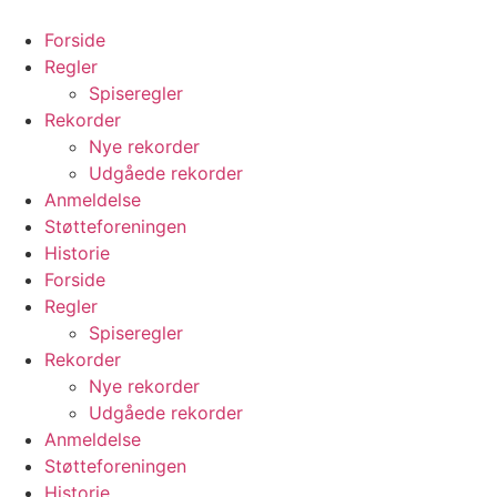
Videre
til
Forside
indhold
Regler
Spiseregler
Rekorder
Nye rekorder
Udgåede rekorder
Anmeldelse
Støtteforeningen
Historie
Forside
Regler
Spiseregler
Rekorder
Nye rekorder
Udgåede rekorder
Anmeldelse
Støtteforeningen
Historie