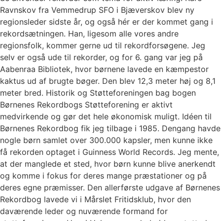
Ravnskov fra Vemmedrup SFO i Bjæverskov blev ny
regionsleder sidste år, og også hér er der kommet gang i
rekordsætningen. Han, ligesom alle vores andre
regionsfolk, kommer gerne ud til rekordforsøgene. Jeg
selv er også ude til rekorder, og for 6. gang var jeg på
Aabenraa Bibliotek, hvor børnene lavede en kæmpestor
kaktus ud af brugte bøger. Den blev 12,3 meter høj og 8,1
meter bred. Historik og Støtteforeningen bag bogen
Børnenes Rekordbogs Støtteforening er aktivt
medvirkende og gør det hele økonomisk muligt. Idéen til
Børnenes Rekordbog fik jeg tilbage i 1985. Dengang havde
nogle børn samlet over 300.000 kapsler, men kunne ikke
få rekorden optaget i Guinness World Records. Jeg mente,
at der manglede et sted, hvor børn kunne blive anerkendt
og komme i fokus for deres mange præstationer og på
deres egne præmisser. Den allerførste udgave af Børnenes
Rekordbog lavede vi i Mårslet Fritidsklub, hvor den
daværende leder og nuværende formand for