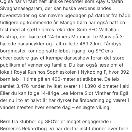
Og så har vi fået helt unikke rekorder som Ajay Charan
Sivagnanasegaram, der kan huske verdens landes
hovedstæder og kan nævne ugedagen på datoer fra både
tidligere og kommende år. Mange børn har også haft en
fest med at sætte deres rekorder. Som SFO Valhalla i
Kastrup, der kørte et 24-timers Mooncar Le Mans på 3-
hjulede banancykler og i alt rullede 489,2 km. Tårnbys
borgmester kom og satte løbet i gang, og SFO’ens
cheerleadere gav et kæmpe danseshow foran det store
publikum af venner og familie. Du kan også læse om et
lokalt Royal Run hos Sophieskolen i Nykøbing F, hvor 392
børn løb i 1 time på en 400-meter atletikbane. De løb
samlet 3.476 runder, hvilket svarer til 1.390 kilometer i alt!
Eller du kan følge 14-årige Lea Morre Slot Vinther fra Egå,
der nu i to et halvt år har dyrket helårsbadning og været i
vandet næsten hver eneste dag – en ægte viking.
Børn fra klubber og SFO’er er meget engagerede i
Børnenes Rekordbog. Vi har derfor institutioner over hele