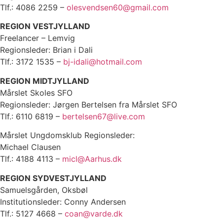
Tlf.: 4086 2259 –
olesvendsen60@gmail.com
REGION VESTJYLLAND
Freelancer – Lemvig
Regionsleder: Brian i Dali
Tlf.: 3172 1535 –
bj-idali@hotmail.com
REGION MIDTJYLLAND
Mårslet Skoles SFO
Regionsleder: Jørgen Bertelsen fra Mårslet SFO
Tlf.: 6110 6819 –
bertelsen67@live.com
Mårslet Ungdomsklub Regionsleder:
Michael Clausen
Tlf.: 4188 4113 –
micl@Aarhus.dk
REGION SYDVESTJYLLAND
Samuelsgården, Oksbøl
Institutionsleder: Conny Andersen
Tlf.: 5127 4668 –
coan@varde.dk