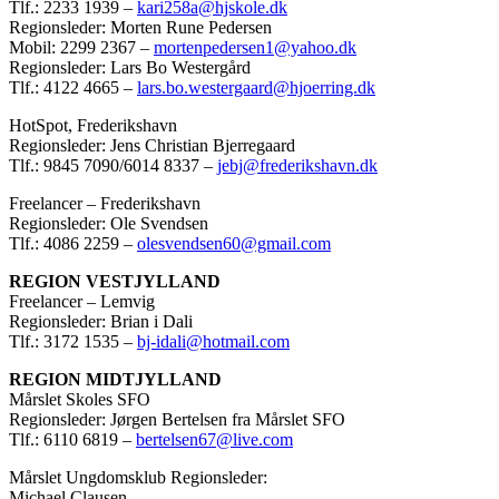
Tlf.: 2233 1939 –
kari258a@hjskole.dk
Regionsleder: Morten Rune Pedersen
Mobil: 2299 2367 –
mortenpedersen1@yahoo.dk
Regionsleder: Lars Bo Westergård
Tlf.: 4122 4665 –
lars.bo.westergaard@hjoerring.dk
HotSpot, Frederikshavn
Regionsleder: Jens Christian Bjerregaard
Tlf.: 9845 7090/6014 8337 –
jebj@frederikshavn.dk
Freelancer – Frederikshavn
Regionsleder: Ole Svendsen
Tlf.: 4086 2259 –
olesvendsen60@gmail.com
REGION VESTJYLLAND
Freelancer – Lemvig
Regionsleder: Brian i Dali
Tlf.: 3172 1535 –
bj-idali@hotmail.com
REGION MIDTJYLLAND
Mårslet Skoles SFO
Regionsleder: Jørgen Bertelsen fra Mårslet SFO
Tlf.: 6110 6819 –
bertelsen67@live.com
Mårslet Ungdomsklub Regionsleder:
Michael Clausen