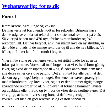
Webansvarlig: fores.dk
Forord
Kære læsere, børn, unge og voksne
Det har været et forrygende godt år for rekorder. Børnene har i
denne udgave endda sat rekord i det største antal rekorder på ét år.
Så vi er på banen med 420 nye, friske børnerekorder og 940
rekorder i alt. Det har betydet, at vi har måttet lave en ny struktur, så
der både er plads til de mange rekorder og til alle de nye billeder. Vi
håber, at I nemt kan finde rundt i bogen.
Vi er rigtig stolte på børnenes vegne, og rigtig glade for at sætte
fokus på børnene. Vores mål med bogen er at vise, hvad børn går og
laver, og hvad de er supergode til – og således anerkende dem med
alle deres evner og sjove påfund. Det er vigtigt for alle børn, at det,
de kan og gør, også betyder noget. Børnene har været sprængfyldt
med rekordenergi og kreativitet, og det er der kommet rigtig mange
spændende rekorder ud af. Vi oplever, at børnene kommer i aviser
og ugeblade eller i radio og tv, hvor de viser deres særlige evner. Det
er vigtigt, at børn bliver set og hørt, så de bevæger sig ind i
voksenlivet med en god selvfølelse og et stort selvværd.