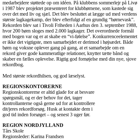
medarbejdere støttede op om idéen. På klubbens sommerlejr på Livø
i 1987 blev projektet præsenteret for klubbørnene, som kastede sig
over det med liv og sjæl. Det blev besluttet at lægge ud med verdens
største lagkagekamp, der blev efterfulgt af en grundig “børnevask”.
Rekorden blev sat i Tivoli Friheden i Aarhus den 3. september 1988,
hvor 200 børn sloges med 2.000 lagkager. Det overordnede formål
med bogen var og er at skabe en “vi-følelse”. Konkurrenceelementet
er ikke det vigtigste, men samarbejdet er derimod i højsædet. Både
børn og voksne oplever gang på gang, at et samarbejde om en
rekord giver gode kammeratlige relationer, knytter tætte bånd og
skaber en fælles oplevelse. Rigtig god fornøjelse med din nye, sjove
rekordbog.
Med største rekordhilsen, og god læselyst.
REGIONSKONTORERNE
Regionskontorerne er altid glade for at besvare
spørgsmål, og er der behov for det, tager
kontrollanterne også gerne ud for at kontrollere
dit/jeres rekordforsøg. Husk at kontakte dem i
god tid inden forsøget – og senest 3 uger før.
REGION NORDJYLLAND
Tårs Skole
Regionsleder: Karina Frandsen