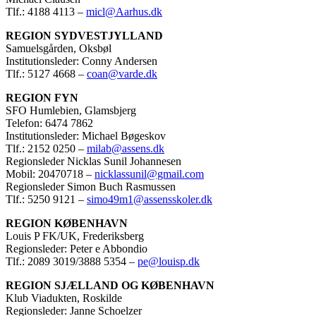
Tlf.: 4188 4113 –
micl@Aarhus.dk
REGION SYDVESTJYLLAND
Samuelsgården, Oksbøl
Institutionsleder: Conny Andersen
Tlf.: 5127 4668 –
coan@varde.dk
REGION FYN
SFO Humlebien, Glamsbjerg
Telefon: 6474 7862
Institutionsleder: Michael Bøgeskov
Tlf.: 2152 0250 –
milab@assens.dk
Regionsleder Nicklas Sunil Johannesen
Mobil: 20470718 –
nicklassunil@gmail.com
Regionsleder Simon Buch Rasmussen
Tlf.: 5250 9121 –
simo49m1@assensskoler.dk
REGION KØBENHAVN
Louis P FK/UK, Frederiksberg
Regionsleder: Peter e Abbondio
Tlf.: 2089 3019/3888 5354 –
pe@louisp.dk
REGION SJÆLLAND OG KØBENHAVN
Klub Viadukten, Roskilde
Regionsleder: Janne Schoelzer