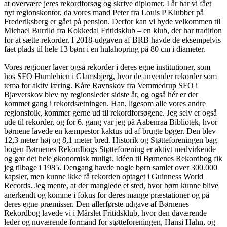
at overvære jeres rekordforsøg og skrive diplomer. I år har vi fået
nyt regionskontor, da vores mand Peter fra Louis P Klubber på
Frederiksberg er gået på pension. Derfor kan vi byde velkommen til
Michael Burrild fra Kokkedal Fritidsklub – en klub, der har tradition
for at sætte rekorder. I 2018-udgaven af BRB havde de eksempelvis
fået plads til hele 13 børn i en hulahopring på 80 cm i diameter.
Vores regioner laver også rekorder i deres egne institutioner, som
hos SFO Humlebien i Glamsbjerg, hvor de anvender rekorder som
tema for aktiv læring. Kåre Ravnskov fra Vemmedrup SFO i
Bjæverskov blev ny regionsleder sidste år, og også hér er der
kommet gang i rekordsætningen. Han, ligesom alle vores andre
regionsfolk, kommer gerne ud til rekordforsøgene. Jeg selv er også
ude til rekorder, og for 6. gang var jeg på Aabenraa Bibliotek, hvor
børnene lavede en kæmpestor kaktus ud af brugte bøger. Den blev
12,3 meter høj og 8,1 meter bred. Historik og Støtteforeningen bag
bogen Børnenes Rekordbogs Støtteforening er aktivt medvirkende
og gør det hele økonomisk muligt. Idéen til Børnenes Rekordbog fik
jeg tilbage i 1985. Dengang havde nogle børn samlet over 300.000
kapsler, men kunne ikke få rekorden optaget i Guinness World
Records. Jeg mente, at der manglede et sted, hvor børn kunne blive
anerkendt og komme i fokus for deres mange præstationer og på
deres egne præmisser. Den allerførste udgave af Børnenes
Rekordbog lavede vi i Mårslet Fritidsklub, hvor den daværende
leder og nuværende formand for støtteforeningen, Hansi Hahn, og