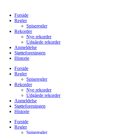
Videre
til
Forside
indhold
Regler
Spiseregler
Rekorder
Nye rekorder
Udgåede rekorder
Anmeldelse
Støtteforeningen
Historie
Forside
Regler
Spiseregler
Rekorder
Nye rekorder
Udgåede rekorder
Anmeldelse
Støtteforeningen
Historie
Forside
Regler
Spiseregler