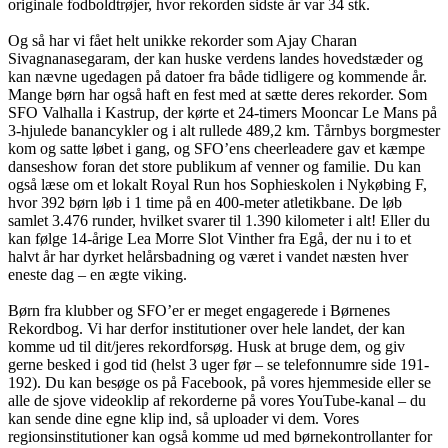
originale fodboldtrøjer, hvor rekorden sidste år var 34 stk.
Og så har vi fået helt unikke rekorder som Ajay Charan
Sivagnanasegaram, der kan huske verdens landes hovedstæder og
kan nævne ugedagen på datoer fra både tidligere og kommende år.
Mange børn har også haft en fest med at sætte deres rekorder. Som
SFO Valhalla i Kastrup, der kørte et 24-timers Mooncar Le Mans på
3-hjulede banancykler og i alt rullede 489,2 km. Tårnbys borgmester
kom og satte løbet i gang, og SFO’ens cheerleadere gav et kæmpe
danseshow foran det store publikum af venner og familie. Du kan
også læse om et lokalt Royal Run hos Sophieskolen i Nykøbing F,
hvor 392 børn løb i 1 time på en 400-meter atletikbane. De løb
samlet 3.476 runder, hvilket svarer til 1.390 kilometer i alt! Eller du
kan følge 14-årige Lea Morre Slot Vinther fra Egå, der nu i to et
halvt år har dyrket helårsbadning og været i vandet næsten hver
eneste dag – en ægte viking.
Børn fra klubber og SFO’er er meget engagerede i Børnenes
Rekordbog. Vi har derfor institutioner over hele landet, der kan
komme ud til dit/jeres rekordforsøg. Husk at bruge dem, og giv
gerne besked i god tid (helst 3 uger før – se telefonnumre side 191-
192). Du kan besøge os på Facebook, på vores hjemmeside eller se
alle de sjove videoklip af rekorderne på vores YouTube-kanal – du
kan sende dine egne klip ind, så uploader vi dem. Vores
regionsinstitutioner kan også komme ud med børnekontrollanter for