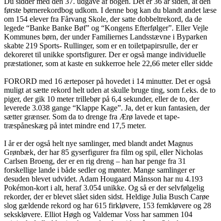
Du sidder med den 37. udgave af bogen. Det er 36 år siden, at den
første børnerekordbog udkom. I denne bog kan du blandt andet læse
om 154 elever fra Fårvang Skole, der satte dobbeltrekord, da de
legede “Banke Banke Bøf” og “Kongens Efterfølger”. Eller Vejle
Kommunes børn, der under Familiernes Landsstævne i Byparken
skabte 219 Sports- Rullinger, som er en toiletpapirsrulle, der er
dekoreret til unikke sportsfigurer. Der er også mange individuelle
præstationer, som at kaste en sukkerroe hele 22,66 meter eller sidde
FORORD med 16 ærteposer på hovedet i 14 minutter. Det er også
muligt at sætte rekord helt uden at skulle bruge ting, som f.eks. de to
piger, der gik 10 meter trillebør på 6,4 sekunder, eller de to, der
leverede 3.038 gange “Klappe Kage”. Ja, det er kun fantasien, der
sætter grænser. Som da to drenge fra Ærø lavede et tape-
træspåneskæg på intet mindre end 17,5 meter.
I år er der også helt nye samlinger, med blandt andet Magnus
Grønbæk, der har 85 gyserfigurer fra film og spil, eller Nicholas
Carlsen Broeng, der er en rig dreng – han har penge fra 31
forskellige lande i både sedler og mønter. Mange samlinger er
desuden blevet udvidet. Adam Hougaard Månsson har nu 4.193
Pokémon-kort i alt, heraf 3.054 unikke. Og så er der selvfølgelig
rekorder, der er blevet slået siden sidst. Heldige Julia Busch Carøe
slog gældende rekord og har 615 firkløvere, 153 femkløvere og 28
sekskløvere. Elliot Høgh og Valdemar Voss har sammen 104