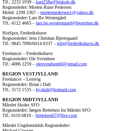
Tlf.: 2233 1939 –
kari258a@hjskole.dk
Regionsleder: Morten Rune Pedersen
Mobil: 2299 2367 –
mortenpedersen1@yahoo.dk
Regionsleder: Lars Bo Westergård
Tlf.: 4122 4665 –
lars.bo.westergaard@hjoerring.dk
HotSpot, Frederikshavn
Regionsleder: Jens Christian Bjerregaard
Tlf.: 9845 7090/6014 8337 –
jebj@frederikshavn.dk
Freelancer – Frederikshavn
Regionsleder: Ole Svendsen
Tlf.: 4086 2259 –
olesvendsen60@gmail.com
REGION VESTJYLLAND
Freelancer – Lemvig
Regionsleder: Brian i Dali
Tlf.: 3172 1535 –
bj-idali@hotmail.com
REGION MIDTJYLLAND
Mårslet Skoles SFO
Regionsleder: Jørgen Bertelsen fra Mårslet SFO
Tlf.: 6110 6819 –
bertelsen67@live.com
Mårslet Ungdomsklub Regionsleder:
Michael Clausen