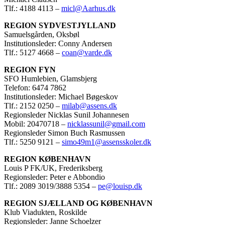
Tlf.: 4188 4113 –
micl@Aarhus.dk
REGION SYDVESTJYLLAND
Samuelsgården, Oksbøl
Institutionsleder: Conny Andersen
Tlf.: 5127 4668 –
coan@varde.dk
REGION FYN
SFO Humlebien, Glamsbjerg
Telefon: 6474 7862
Institutionsleder: Michael Bøgeskov
Tlf.: 2152 0250 –
milab@assens.dk
Regionsleder Nicklas Sunil Johannesen
Mobil: 20470718 –
nicklassunil@gmail.com
Regionsleder Simon Buch Rasmussen
Tlf.: 5250 9121 –
simo49m1@assensskoler.dk
REGION KØBENHAVN
Louis P FK/UK, Frederiksberg
Regionsleder: Peter e Abbondio
Tlf.: 2089 3019/3888 5354 –
pe@louisp.dk
REGION SJÆLLAND OG KØBENHAVN
Klub Viadukten, Roskilde
Regionsleder: Janne Schoelzer