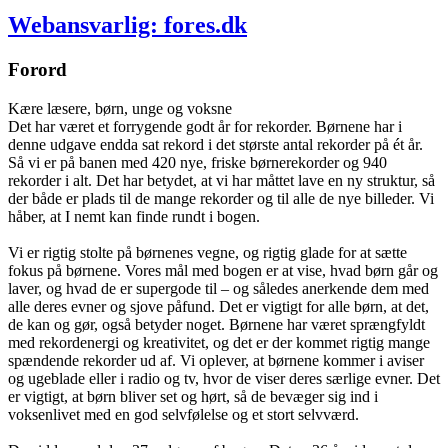
Webansvarlig: fores.dk
Forord
Kære læsere, børn, unge og voksne
Det har været et forrygende godt år for rekorder. Børnene har i
denne udgave endda sat rekord i det største antal rekorder på ét år.
Så vi er på banen med 420 nye, friske børnerekorder og 940
rekorder i alt. Det har betydet, at vi har måttet lave en ny struktur, så
der både er plads til de mange rekorder og til alle de nye billeder. Vi
håber, at I nemt kan finde rundt i bogen.
Vi er rigtig stolte på børnenes vegne, og rigtig glade for at sætte
fokus på børnene. Vores mål med bogen er at vise, hvad børn går og
laver, og hvad de er supergode til – og således anerkende dem med
alle deres evner og sjove påfund. Det er vigtigt for alle børn, at det,
de kan og gør, også betyder noget. Børnene har været sprængfyldt
med rekordenergi og kreativitet, og det er der kommet rigtig mange
spændende rekorder ud af. Vi oplever, at børnene kommer i aviser
og ugeblade eller i radio og tv, hvor de viser deres særlige evner. Det
er vigtigt, at børn bliver set og hørt, så de bevæger sig ind i
voksenlivet med en god selvfølelse og et stort selvværd.