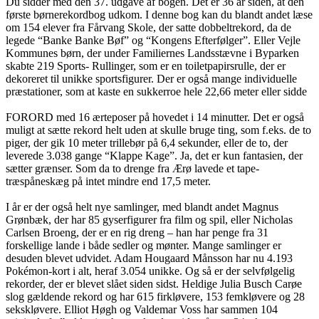
Du sidder med den 37. udgave af bogen. Det er 36 år siden, at den
første børnerekordbog udkom. I denne bog kan du blandt andet læse
om 154 elever fra Fårvang Skole, der satte dobbeltrekord, da de
legede “Banke Banke Bøf” og “Kongens Efterfølger”. Eller Vejle
Kommunes børn, der under Familiernes Landsstævne i Byparken
skabte 219 Sports- Rullinger, som er en toiletpapirsrulle, der er
dekoreret til unikke sportsfigurer. Der er også mange individuelle
præstationer, som at kaste en sukkerroe hele 22,66 meter eller sidde
FORORD med 16 ærteposer på hovedet i 14 minutter. Det er også
muligt at sætte rekord helt uden at skulle bruge ting, som f.eks. de to
piger, der gik 10 meter trillebør på 6,4 sekunder, eller de to, der
leverede 3.038 gange “Klappe Kage”. Ja, det er kun fantasien, der
sætter grænser. Som da to drenge fra Ærø lavede et tape-
træspåneskæg på intet mindre end 17,5 meter.
I år er der også helt nye samlinger, med blandt andet Magnus
Grønbæk, der har 85 gyserfigurer fra film og spil, eller Nicholas
Carlsen Broeng, der er en rig dreng – han har penge fra 31
forskellige lande i både sedler og mønter. Mange samlinger er
desuden blevet udvidet. Adam Hougaard Månsson har nu 4.193
Pokémon-kort i alt, heraf 3.054 unikke. Og så er der selvfølgelig
rekorder, der er blevet slået siden sidst. Heldige Julia Busch Carøe
slog gældende rekord og har 615 firkløvere, 153 femkløvere og 28
sekskløvere. Elliot Høgh og Valdemar Voss har sammen 104