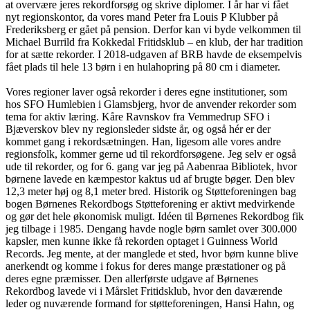
at overvære jeres rekordforsøg og skrive diplomer. I år har vi fået
nyt regionskontor, da vores mand Peter fra Louis P Klubber på
Frederiksberg er gået på pension. Derfor kan vi byde velkommen til
Michael Burrild fra Kokkedal Fritidsklub – en klub, der har tradition
for at sætte rekorder. I 2018-udgaven af BRB havde de eksempelvis
fået plads til hele 13 børn i en hulahopring på 80 cm i diameter.
Vores regioner laver også rekorder i deres egne institutioner, som
hos SFO Humlebien i Glamsbjerg, hvor de anvender rekorder som
tema for aktiv læring. Kåre Ravnskov fra Vemmedrup SFO i
Bjæverskov blev ny regionsleder sidste år, og også hér er der
kommet gang i rekordsætningen. Han, ligesom alle vores andre
regionsfolk, kommer gerne ud til rekordforsøgene. Jeg selv er også
ude til rekorder, og for 6. gang var jeg på Aabenraa Bibliotek, hvor
børnene lavede en kæmpestor kaktus ud af brugte bøger. Den blev
12,3 meter høj og 8,1 meter bred. Historik og Støtteforeningen bag
bogen Børnenes Rekordbogs Støtteforening er aktivt medvirkende
og gør det hele økonomisk muligt. Idéen til Børnenes Rekordbog fik
jeg tilbage i 1985. Dengang havde nogle børn samlet over 300.000
kapsler, men kunne ikke få rekorden optaget i Guinness World
Records. Jeg mente, at der manglede et sted, hvor børn kunne blive
anerkendt og komme i fokus for deres mange præstationer og på
deres egne præmisser. Den allerførste udgave af Børnenes
Rekordbog lavede vi i Mårslet Fritidsklub, hvor den daværende
leder og nuværende formand for støtteforeningen, Hansi Hahn, og