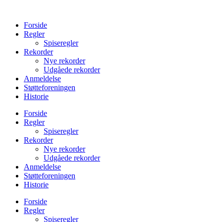
Videre
til
Forside
indhold
Regler
Spiseregler
Rekorder
Nye rekorder
Udgåede rekorder
Anmeldelse
Støtteforeningen
Historie
Forside
Regler
Spiseregler
Rekorder
Nye rekorder
Udgåede rekorder
Anmeldelse
Støtteforeningen
Historie
Forside
Regler
Spiseregler