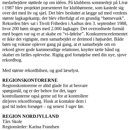
medarbejdere støttede op om idéen. På klubbens sommerlejr på Livø
i 1987 blev projektet præsenteret for klubbørnene, som kastede sig
over det med liv og sjæl. Det blev besluttet at lægge ud med verdens
største lagkagekamp, der blev efterfulgt af en grundig “børnevask”.
Rekorden blev sat i Tivoli Friheden i Aarhus den 3. september 1988,
hvor 200 børn sloges med 2.000 lagkager. Det overordnede formål
med bogen var og er at skabe en “vi-følelse”. Konkurrenceelementet
er ikke det vigtigste, men samarbejdet er derimod i højsædet. Både
børn og voksne oplever gang på gang, at et samarbejde om en
rekord giver gode kammeratlige relationer, knytter tætte bånd og
skaber en fælles oplevelse. Rigtig god fornøjelse med din nye, sjove
rekordbog.
Med største rekordhilsen, og god læselyst.
REGIONSKONTORERNE
Regionskontorerne er altid glade for at besvare
spørgsmål, og er der behov for det, tager
kontrollanterne også gerne ud for at kontrollere
dit/jeres rekordforsøg. Husk at kontakte dem i
god tid inden forsøget – og senest 3 uger før.
REGION NORDJYLLAND
Tårs Skole
Regionsleder: Karina Frandsen