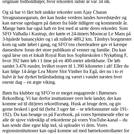
originale fodboldtrøjer, hvor rekorden sidste år var 34 stk.
Og så har vi fået helt unikke rekorder som Ajay Charan
Sivagnanasegaram, der kan huske verdens landes hovedstæder og
kan nævne ugedagen på datoer fra både tidligere og kommende år.
Mange børn har også haft en fest med at sætte deres rekorder. Som
SFO Valhalla i Kastrup, der kørte et 24-timers Mooncar Le Mans på
3-hjulede banancykler og i alt rullede 489,2 km. Tårnbys borgmester
kom og satte løbet i gang, og SFO’ens cheerleadere gav et kæmpe
danseshow foran det store publikum af venner og familie. Du kan
også læse om et lokalt Royal Run hos Sophieskolen i Nykøbing F,
hvor 392 børn løb i 1 time på en 400-meter atletikbane. De løb
samlet 3.476 runder, hvilket svarer til 1.390 kilometer i alt! Eller du
kan følge 14-årige Lea Morre Slot Vinther fra Egå, der nu i to et
halvt år har dyrket helårsbadning og været i vandet næsten hver
eneste dag – en ægte viking.
Børn fra klubber og SFO’er er meget engagerede i Børnenes
Rekordbog. Vi har derfor institutioner over hele landet, der kan
komme ud til dit/jeres rekordforsøg. Husk at bruge dem, og giv
gerne besked i god tid (helst 3 uger før – se telefonnumre side 191-
192). Du kan besøge os på Facebook, på vores hjemmeside eller se
alle de sjove videoklip af rekorderne på vores YouTube-kanal – du
kan sende dine egne klip ind, så uploader vi dem. Vores
regionsinstitutioner kan også komme ud med børnekontrollanter for