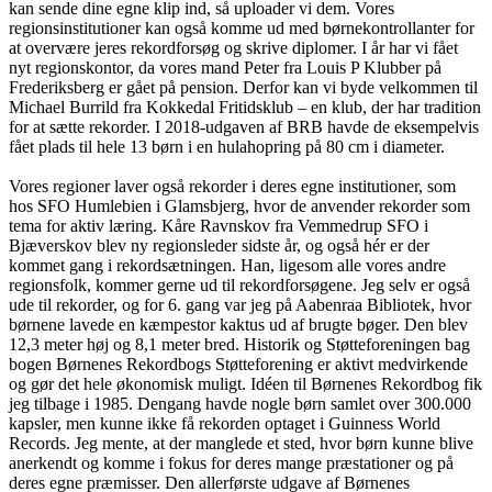
kan sende dine egne klip ind, så uploader vi dem. Vores
regionsinstitutioner kan også komme ud med børnekontrollanter for
at overvære jeres rekordforsøg og skrive diplomer. I år har vi fået
nyt regionskontor, da vores mand Peter fra Louis P Klubber på
Frederiksberg er gået på pension. Derfor kan vi byde velkommen til
Michael Burrild fra Kokkedal Fritidsklub – en klub, der har tradition
for at sætte rekorder. I 2018-udgaven af BRB havde de eksempelvis
fået plads til hele 13 børn i en hulahopring på 80 cm i diameter.
Vores regioner laver også rekorder i deres egne institutioner, som
hos SFO Humlebien i Glamsbjerg, hvor de anvender rekorder som
tema for aktiv læring. Kåre Ravnskov fra Vemmedrup SFO i
Bjæverskov blev ny regionsleder sidste år, og også hér er der
kommet gang i rekordsætningen. Han, ligesom alle vores andre
regionsfolk, kommer gerne ud til rekordforsøgene. Jeg selv er også
ude til rekorder, og for 6. gang var jeg på Aabenraa Bibliotek, hvor
børnene lavede en kæmpestor kaktus ud af brugte bøger. Den blev
12,3 meter høj og 8,1 meter bred. Historik og Støtteforeningen bag
bogen Børnenes Rekordbogs Støtteforening er aktivt medvirkende
og gør det hele økonomisk muligt. Idéen til Børnenes Rekordbog fik
jeg tilbage i 1985. Dengang havde nogle børn samlet over 300.000
kapsler, men kunne ikke få rekorden optaget i Guinness World
Records. Jeg mente, at der manglede et sted, hvor børn kunne blive
anerkendt og komme i fokus for deres mange præstationer og på
deres egne præmisser. Den allerførste udgave af Børnenes