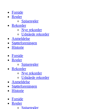
Videre
til
Forside
indhold
Regler
Spiseregler
Rekorder
Nye rekorder
Udgåede rekorder
Anmeldelse
Støtteforeningen
Historie
Forside
Regler
Spiseregler
Rekorder
Nye rekorder
Udgåede rekorder
Anmeldelse
Støtteforeningen
Historie
Forside
Regler
Spiseregler