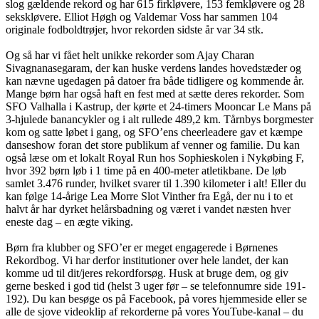
slog gældende rekord og har 615 firkløvere, 153 femkløvere og 28
sekskløvere. Elliot Høgh og Valdemar Voss har sammen 104
originale fodboldtrøjer, hvor rekorden sidste år var 34 stk.
Og så har vi fået helt unikke rekorder som Ajay Charan
Sivagnanasegaram, der kan huske verdens landes hovedstæder og
kan nævne ugedagen på datoer fra både tidligere og kommende år.
Mange børn har også haft en fest med at sætte deres rekorder. Som
SFO Valhalla i Kastrup, der kørte et 24-timers Mooncar Le Mans på
3-hjulede banancykler og i alt rullede 489,2 km. Tårnbys borgmester
kom og satte løbet i gang, og SFO’ens cheerleadere gav et kæmpe
danseshow foran det store publikum af venner og familie. Du kan
også læse om et lokalt Royal Run hos Sophieskolen i Nykøbing F,
hvor 392 børn løb i 1 time på en 400-meter atletikbane. De løb
samlet 3.476 runder, hvilket svarer til 1.390 kilometer i alt! Eller du
kan følge 14-årige Lea Morre Slot Vinther fra Egå, der nu i to et
halvt år har dyrket helårsbadning og været i vandet næsten hver
eneste dag – en ægte viking.
Børn fra klubber og SFO’er er meget engagerede i Børnenes
Rekordbog. Vi har derfor institutioner over hele landet, der kan
komme ud til dit/jeres rekordforsøg. Husk at bruge dem, og giv
gerne besked i god tid (helst 3 uger før – se telefonnumre side 191-
192). Du kan besøge os på Facebook, på vores hjemmeside eller se
alle de sjove videoklip af rekorderne på vores YouTube-kanal – du