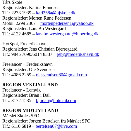
Tårs Skole
Regionsleder: Karina Frandsen
Tlf.: 2233 1939 –
kari258a@hjskole.dk
Regionsleder: Morten Rune Pedersen
Mobil: 2299 2367 –
mortenpedersen1@yahoo.dk
Regionsleder: Lars Bo Westergård
Tlf.: 4122 4665 –
lars.bo.westergaard@hjoerring.dk
HotSpot, Frederikshavn
Regionsleder: Jens Christian Bjerregaard
Tlf.: 9845 7090/6014 8337 –
jebj@frederikshavn.dk
Freelancer – Frederikshavn
Regionsleder: Ole Svendsen
Tlf.: 4086 2259 –
olesvendsen60@gmail.com
REGION VESTJYLLAND
Freelancer – Lemvig
Regionsleder: Brian i Dali
Tlf.: 3172 1535 –
bj-idali@hotmail.com
REGION MIDTJYLLAND
Mårslet Skoles SFO
Regionsleder: Jørgen Bertelsen fra Mårslet SFO
Tlf.: 6110 6819 –
bertelsen67@live.com