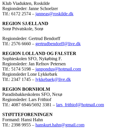
Klub Viadukten, Roskilde
Regionsleder: Janne Schoelzer
Tlf.: 6172 2574 –
janneas@roskilde.dk
REGION SJÆLLAND
Sorø Privatskole, Sorø
Regionsleder: Gertrud Bendorff
Tlf.: 2576 6660 –
gertrudbendorff@live.dk
REGION LOLLAND OG FALSTER
Sophieskolen SFO, Nykøbing F.
Regionsleder: Jan Refnov Petersen
Tlf.: 5174 5198 –
janpondus@hotmail.com
Regionsleder Lone Lykkebæk
Tlf.: 2347 1745 –
lykkebaek@live.dk
REGION BORNHOLM
Paradisbakkeskolens SFO, Nexø
Regionsleder: Lars Frithiof
Tlf.: 4087 6946/5692 3381 –
lars_frithiof@hotmail.com
STØTTEFORENINGEN
Formand: Hansi Hahn
Tlf.: 2398 9955 –
hanskurt.hahn@gmail.com