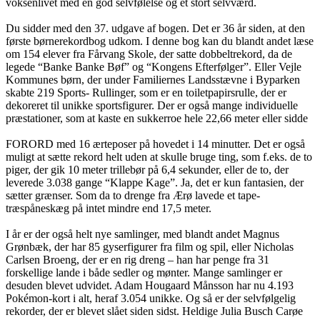
voksenlivet med en god selvfølelse og et stort selvværd.
Du sidder med den 37. udgave af bogen. Det er 36 år siden, at den
første børnerekordbog udkom. I denne bog kan du blandt andet læse
om 154 elever fra Fårvang Skole, der satte dobbeltrekord, da de
legede “Banke Banke Bøf” og “Kongens Efterfølger”. Eller Vejle
Kommunes børn, der under Familiernes Landsstævne i Byparken
skabte 219 Sports- Rullinger, som er en toiletpapirsrulle, der er
dekoreret til unikke sportsfigurer. Der er også mange individuelle
præstationer, som at kaste en sukkerroe hele 22,66 meter eller sidde
FORORD med 16 ærteposer på hovedet i 14 minutter. Det er også
muligt at sætte rekord helt uden at skulle bruge ting, som f.eks. de to
piger, der gik 10 meter trillebør på 6,4 sekunder, eller de to, der
leverede 3.038 gange “Klappe Kage”. Ja, det er kun fantasien, der
sætter grænser. Som da to drenge fra Ærø lavede et tape-
træspåneskæg på intet mindre end 17,5 meter.
I år er der også helt nye samlinger, med blandt andet Magnus
Grønbæk, der har 85 gyserfigurer fra film og spil, eller Nicholas
Carlsen Broeng, der er en rig dreng – han har penge fra 31
forskellige lande i både sedler og mønter. Mange samlinger er
desuden blevet udvidet. Adam Hougaard Månsson har nu 4.193
Pokémon-kort i alt, heraf 3.054 unikke. Og så er der selvfølgelig
rekorder, der er blevet slået siden sidst. Heldige Julia Busch Carøe