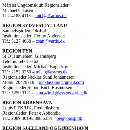
Mårslet Ungdomsklub Regionsleder:
Michael Clausen
Tlf.: 4188 4113 –
micl@Aarhus.dk
REGION SYDVESTJYLLAND
Samuelsgården, Oksbøl
Institutionsleder: Conny Andersen
Tlf.: 5127 4668 –
coan@varde.dk
REGION FYN
SFO Humlebien, Glamsbjerg
Telefon: 6474 7862
Institutionsleder: Michael Bøgeskov
Tlf.: 2152 0250 –
milab@assens.dk
Regionsleder Nicklas Sunil Johannesen
Mobil: 20470718 –
nicklassunil@gmail.com
Regionsleder Simon Buch Rasmussen
Tlf.: 5250 9121 –
simo49m1@assensskoler.dk
REGION KØBENHAVN
Louis P FK/UK, Frederiksberg
Regionsleder: Peter e Abbondio
Tlf.: 2089 3019/3888 5354 –
pe@louisp.dk
REGION SJÆLLAND OG KØBENHAVN