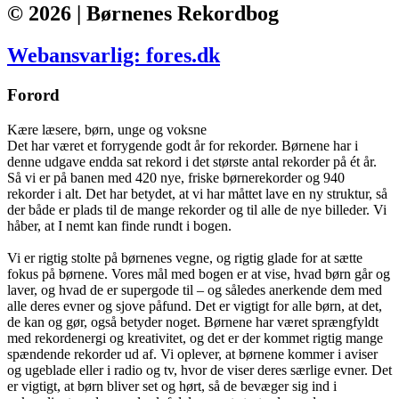
© 2026 | Børnenes Rekordbog
Webansvarlig: fores.dk
Forord
Kære læsere, børn, unge og voksne
Det har været et forrygende godt år for rekorder. Børnene har i
denne udgave endda sat rekord i det største antal rekorder på ét år.
Så vi er på banen med 420 nye, friske børnerekorder og 940
rekorder i alt. Det har betydet, at vi har måttet lave en ny struktur, så
der både er plads til de mange rekorder og til alle de nye billeder. Vi
håber, at I nemt kan finde rundt i bogen.
Vi er rigtig stolte på børnenes vegne, og rigtig glade for at sætte
fokus på børnene. Vores mål med bogen er at vise, hvad børn går og
laver, og hvad de er supergode til – og således anerkende dem med
alle deres evner og sjove påfund. Det er vigtigt for alle børn, at det,
de kan og gør, også betyder noget. Børnene har været sprængfyldt
med rekordenergi og kreativitet, og det er der kommet rigtig mange
spændende rekorder ud af. Vi oplever, at børnene kommer i aviser
og ugeblade eller i radio og tv, hvor de viser deres særlige evner. Det
er vigtigt, at børn bliver set og hørt, så de bevæger sig ind i