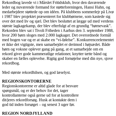
Rekordbog lavede vi i Mårslet Fritidsklub, hvor den daværende
leder og nuværende formand for støtteforeningen, Hansi Hahn, og
medarbejdere støttede op om idéen. På klubbens sommerlejr på Livø
i 1987 blev projektet præsenteret for klubbørnene, som kastede sig
over det med liv og sjæl. Det blev besluttet at lægge ud med verdens
største lagkagekamp, der blev efterfulgt af en grundig “børnevask”.
Rekorden blev sat i Tivoli Friheden i Aarhus den 3. september 1988,
hvor 200 børn sloges med 2.000 lagkager. Det overordnede formål
med bogen var og er at skabe en “vi-følelse”. Konkurrenceelementet
er ikke det vigtigste, men samarbejdet er derimod i højsædet. Både
børn og voksne oplever gang på gang, at et samarbejde om en
rekord giver gode kammeratlige relationer, knytter tætte bånd og
skaber en fælles oplevelse. Rigtig god fornøjelse med din nye, sjove
rekordbog.
Med største rekordhilsen, og god læselyst.
REGIONSKONTORERNE
Regionskontorerne er altid glade for at besvare
spørgsmål, og er der behov for det, tager
kontrollanterne også gerne ud for at kontrollere
dit/jeres rekordforsøg. Husk at kontakte dem i
god tid inden forsøget – og senest 3 uger før.
REGION NORDJYLLAND