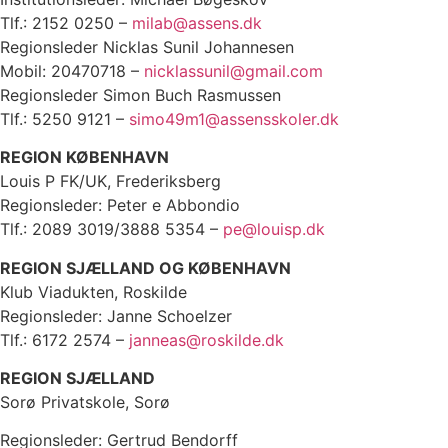
Tlf.: 2152 0250 –
milab@assens.dk
Regionsleder Nicklas Sunil Johannesen
Mobil: 20470718 –
nicklassunil@gmail.com
Regionsleder Simon Buch Rasmussen
Tlf.: 5250 9121 –
simo49m1@assensskoler.dk
REGION KØBENHAVN
Louis P FK/UK, Frederiksberg
Regionsleder: Peter e Abbondio
Tlf.: 2089 3019/3888 5354 –
pe@louisp.dk
REGION SJÆLLAND OG KØBENHAVN
Klub Viadukten, Roskilde
Regionsleder: Janne Schoelzer
Tlf.: 6172 2574 –
janneas@roskilde.dk
REGION SJÆLLAND
Sorø Privatskole, Sorø
Regionsleder: Gertrud Bendorff