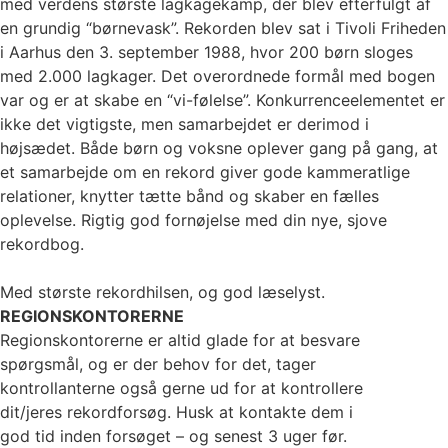
med verdens største lagkagekamp, der blev efterfulgt af
en grundig “børnevask”. Rekorden blev sat i Tivoli Friheden
i Aarhus den 3. september 1988, hvor 200 børn sloges
med 2.000 lagkager. Det overordnede formål med bogen
var og er at skabe en “vi-følelse”. Konkurrenceelementet er
ikke det vigtigste, men samarbejdet er derimod i
højsædet. Både børn og voksne oplever gang på gang, at
et samarbejde om en rekord giver gode kammeratlige
relationer, knytter tætte bånd og skaber en fælles
oplevelse. Rigtig god fornøjelse med din nye, sjove
rekordbog.
Med største rekordhilsen, og god læselyst.
REGIONSKONTORERNE
Regionskontorerne er altid glade for at besvare
spørgsmål, og er der behov for det, tager
kontrollanterne også gerne ud for at kontrollere
dit/jeres rekordforsøg. Husk at kontakte dem i
god tid inden forsøget – og senest 3 uger før.