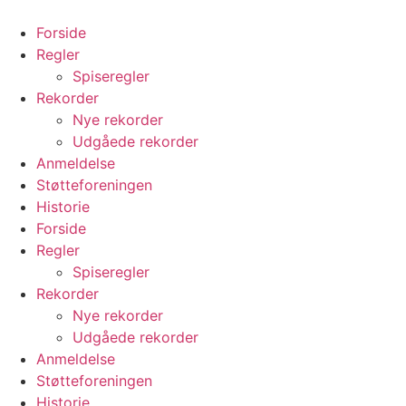
Videre
til
Forside
indhold
Regler
Spiseregler
Rekorder
Nye rekorder
Udgåede rekorder
Anmeldelse
Støtteforeningen
Historie
Forside
Regler
Spiseregler
Rekorder
Nye rekorder
Udgåede rekorder
Anmeldelse
Støtteforeningen
Historie