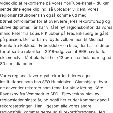
videoklip af rekorderne på vores YouTube-kanal – du kan
sende dine egne klip ind, så uploader vi dem. Vores
regionsinstitutioner kan også komme ud med
børnekontrollanter for at overvære jeres rekordforsøg og
skrive diplomer. I år har vi fået nyt regionskontor, da vores
mand Peter fra Louis P Klubber på Frederiksberg er gået
på pension. Derfor kan vi byde velkommen til Michael
Burrild fra Kokkedal Fritidsklub – en klub, der har tradition
for at sætte rekorder. I 2018-udgaven af BRB havde de
eksempelvis fået plads til hele 13 børn i en hulahopring på
80 cm i diameter.
Vores regioner laver også rekorder i deres egne
institutioner, som hos SFO Humlebien i Glamsbjerg, hvor
de anvender rekorder som tema for aktiv læring. Kåre
Ravnskov fra Vemmedrup SFO i Bjæverskov blev ny
regionsleder sidste år, og også hér er der kommet gang i
rekordsætningen. Han, ligesom alle vores andre
regionsfolk, kommer gerne ud til rekordforsøgene. Jeg