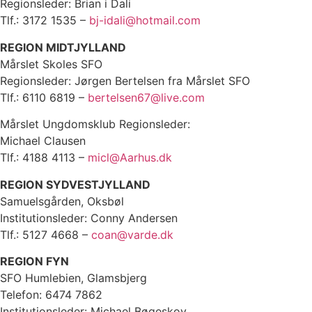
Regionsleder: Brian i Dali
Tlf.: 3172 1535 –
bj-idali@hotmail.com
REGION MIDTJYLLAND
Mårslet Skoles SFO
Regionsleder: Jørgen Bertelsen fra Mårslet SFO
Tlf.: 6110 6819 –
bertelsen67@live.com
Mårslet Ungdomsklub Regionsleder:
Michael Clausen
Tlf.: 4188 4113 –
micl@Aarhus.dk
REGION SYDVESTJYLLAND
Samuelsgården, Oksbøl
Institutionsleder: Conny Andersen
Tlf.: 5127 4668 –
coan@varde.dk
REGION FYN
SFO Humlebien, Glamsbjerg
Telefon: 6474 7862
Institutionsleder: Michael Bøgeskov