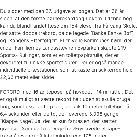
Du sidder med den 37. udgave af bogen. Det er 36 år
siden, at den første børnerekordbog udkom. I denne bog
kan du blandt andet læse om 154 elever fra Fårvang Skole,
der satte dobbeltrekord, da de legede “Banke Banke Bøf”
og “Kongens Efterfølger”. Eller Vejle Kommunes børn, der
under Familiernes Landsstævne i Byparken skabte 219
Sports- Rullinger, som er en toiletpapirsrulle, der er
dekoreret til unikke sportsfigurer. Der er også mange
individuelle præstationer, som at kaste en sukkerroe hele
22,66 meter eller sidde
FORORD med 16 ærteposer på hovedet i 14 minutter. Det
er også muligt at sætte rekord helt uden at skulle bruge
ting, som f.eks. de to piger, der gik 10 meter trillebør på
6,4 sekunder, eller de to, der leverede 3.038 gange
“Klappe Kage”. Ja, det er kun fantasien, der sætter
grænser. Som da to drenge fra Ærø lavede et tape-
træspåneskæg på intet mindre end 17,5 meter.