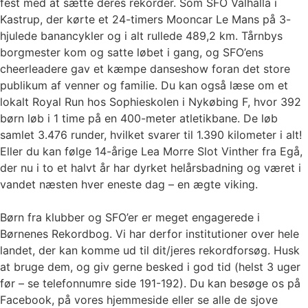
fest med at sætte deres rekorder. Som SFO Valhalla i
Kastrup, der kørte et 24-timers Mooncar Le Mans på 3-
hjulede banancykler og i alt rullede 489,2 km. Tårnbys
borgmester kom og satte løbet i gang, og SFO’ens
cheerleadere gav et kæmpe danseshow foran det store
publikum af venner og familie. Du kan også læse om et
lokalt Royal Run hos Sophieskolen i Nykøbing F, hvor 392
børn løb i 1 time på en 400-meter atletikbane. De løb
samlet 3.476 runder, hvilket svarer til 1.390 kilometer i alt!
Eller du kan følge 14-årige Lea Morre Slot Vinther fra Egå,
der nu i to et halvt år har dyrket helårsbadning og været i
vandet næsten hver eneste dag – en ægte viking.
Børn fra klubber og SFO’er er meget engagerede i
Børnenes Rekordbog. Vi har derfor institutioner over hele
landet, der kan komme ud til dit/jeres rekordforsøg. Husk
at bruge dem, og giv gerne besked i god tid (helst 3 uger
før – se telefonnumre side 191-192). Du kan besøge os på
Facebook, på vores hjemmeside eller se alle de sjove