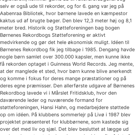
selv er også ude til rekorder, og for 6. gang var jeg på
Aabenraa Bibliotek, hvor børnene lavede en kæmpestor
kaktus ud af brugte bøger. Den blev 12,3 meter høj og 8,1
meter bred. Historik og Støtteforeningen bag bogen
Børnenes Rekordbogs Støtteforening er aktivt
medvirkende og gør det hele økonomisk muligt. Idéen til
Børnenes Rekordbog fik jeg tilbage i 1985. Dengang havde
nogle børn samlet over 300.000 kapsler, men kunne ikke
få rekorden optaget i Guinness World Records. Jeg mente,
at der manglede et sted, hvor børn kunne blive anerkendt
og komme i fokus for deres mange præstationer og på
deres egne præmisser. Den allerførste udgave af Børnenes
Rekordbog lavede vi i Mårslet Fritidsklub, hvor den
daværende leder og nuværende formand for
støtteforeningen, Hansi Hahn, og medarbejdere støttede
op om idéen. På klubbens sommerlejr på Livø i 1987 blev
projektet præsenteret for klubbørnene, som kastede sig
over det med liv og sjæl. Det blev besluttet at lægge ud