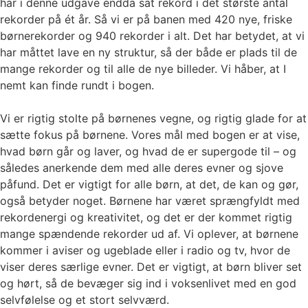
har i denne udgave endda sat rekord i det største antal
rekorder på ét år. Så vi er på banen med 420 nye, friske
børnerekorder og 940 rekorder i alt. Det har betydet, at vi
har måttet lave en ny struktur, så der både er plads til de
mange rekorder og til alle de nye billeder. Vi håber, at I
nemt kan finde rundt i bogen.
Vi er rigtig stolte på børnenes vegne, og rigtig glade for at
sætte fokus på børnene. Vores mål med bogen er at vise,
hvad børn går og laver, og hvad de er supergode til – og
således anerkende dem med alle deres evner og sjove
påfund. Det er vigtigt for alle børn, at det, de kan og gør,
også betyder noget. Børnene har været sprængfyldt med
rekordenergi og kreativitet, og det er der kommet rigtig
mange spændende rekorder ud af. Vi oplever, at børnene
kommer i aviser og ugeblade eller i radio og tv, hvor de
viser deres særlige evner. Det er vigtigt, at børn bliver set
og hørt, så de bevæger sig ind i voksenlivet med en god
selvfølelse og et stort selvværd.