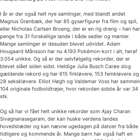
I år er der også helt nye samlinger, med blandt andet
Magnus Grønbæk, der har 85 gyserfigurer fra film og spil,
eller Nicholas Carlsen Broeng, der er en rig dreng – han har
penge fra 31 forskellige lande i både sedler og mønter.
Mange samlinger er desuden blevet udvidet. Adam
Hougaard Månsson har nu 4.193 Pokémon-kort i alt, heraf
3.054 unikke. Og så er der selvfølgelig rekorder, der er
blevet slået siden sidst. Heldige Julia Busch Carøe slog
gældende rekord og har 615 firkløvere, 153 femkløvere og
28 sekskløvere. Elliot Høgh og Valdemar Voss har sammen
104 originale fodboldtrøjer, hvor rekorden sidste år var 34
stk.
Og så har vi fået helt unikke rekorder som Ajay Charan
Sivagnanasegaram, der kan huske verdens landes
hovedstæder og kan nævne ugedagen på datoer fra både
tidligere og kommende år. Mange børn har også haft en