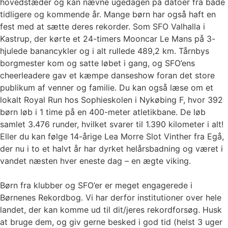
hovedstæder og kan nævne ugedagen på datoer fra både
tidligere og kommende år. Mange børn har også haft en
fest med at sætte deres rekorder. Som SFO Valhalla i
Kastrup, der kørte et 24-timers Mooncar Le Mans på 3-
hjulede banancykler og i alt rullede 489,2 km. Tårnbys
borgmester kom og satte løbet i gang, og SFO’ens
cheerleadere gav et kæmpe danseshow foran det store
publikum af venner og familie. Du kan også læse om et
lokalt Royal Run hos Sophieskolen i Nykøbing F, hvor 392
børn løb i 1 time på en 400-meter atletikbane. De løb
samlet 3.476 runder, hvilket svarer til 1.390 kilometer i alt!
Eller du kan følge 14-årige Lea Morre Slot Vinther fra Egå,
der nu i to et halvt år har dyrket helårsbadning og været i
vandet næsten hver eneste dag – en ægte viking.
Børn fra klubber og SFO’er er meget engagerede i
Børnenes Rekordbog. Vi har derfor institutioner over hele
landet, der kan komme ud til dit/jeres rekordforsøg. Husk
at bruge dem, og giv gerne besked i god tid (helst 3 uger