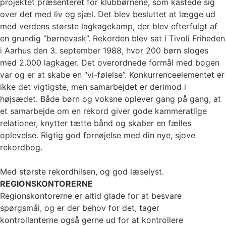
projektet præsenteret for klubbørnene, som kastede sig
over det med liv og sjæl. Det blev besluttet at lægge ud
med verdens største lagkagekamp, der blev efterfulgt af
en grundig “børnevask”. Rekorden blev sat i Tivoli Friheden
i Aarhus den 3. september 1988, hvor 200 børn sloges
med 2.000 lagkager. Det overordnede formål med bogen
var og er at skabe en “vi-følelse”. Konkurrenceelementet er
ikke det vigtigste, men samarbejdet er derimod i
højsædet. Både børn og voksne oplever gang på gang, at
et samarbejde om en rekord giver gode kammeratlige
relationer, knytter tætte bånd og skaber en fælles
oplevelse. Rigtig god fornøjelse med din nye, sjove
rekordbog.
Med største rekordhilsen, og god læselyst.
REGIONSKONTORERNE
Regionskontorerne er altid glade for at besvare
spørgsmål, og er der behov for det, tager
kontrollanterne også gerne ud for at kontrollere