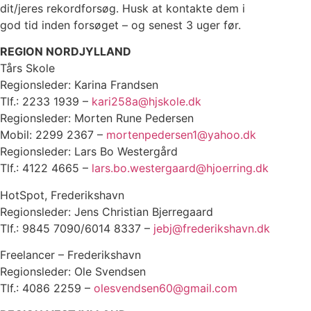
dit/jeres rekordforsøg. Husk at kontakte dem i
god tid inden forsøget – og senest 3 uger før.
REGION NORDJYLLAND
Tårs Skole
Regionsleder: Karina Frandsen
Tlf.: 2233 1939 –
kari258a@hjskole.dk
Regionsleder: Morten Rune Pedersen
Mobil: 2299 2367 –
mortenpedersen1@yahoo.dk
Regionsleder: Lars Bo Westergård
Tlf.: 4122 4665 –
lars.bo.westergaard@hjoerring.dk
HotSpot, Frederikshavn
Regionsleder: Jens Christian Bjerregaard
Tlf.: 9845 7090/6014 8337 –
jebj@frederikshavn.dk
Freelancer – Frederikshavn
Regionsleder: Ole Svendsen
Tlf.: 4086 2259 –
olesvendsen60@gmail.com