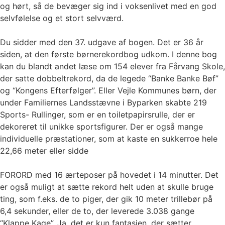
og hørt, så de bevæger sig ind i voksenlivet med en god
selvfølelse og et stort selvværd.
Du sidder med den 37. udgave af bogen. Det er 36 år
siden, at den første børnerekordbog udkom. I denne bog
kan du blandt andet læse om 154 elever fra Fårvang Skole,
der satte dobbeltrekord, da de legede “Banke Banke Bøf”
og “Kongens Efterfølger”. Eller Vejle Kommunes børn, der
under Familiernes Landsstævne i Byparken skabte 219
Sports- Rullinger, som er en toiletpapirsrulle, der er
dekoreret til unikke sportsfigurer. Der er også mange
individuelle præstationer, som at kaste en sukkerroe hele
22,66 meter eller sidde
FORORD med 16 ærteposer på hovedet i 14 minutter. Det
er også muligt at sætte rekord helt uden at skulle bruge
ting, som f.eks. de to piger, der gik 10 meter trillebør på
6,4 sekunder, eller de to, der leverede 3.038 gange
“Klappe Kage”. Ja, det er kun fantasien, der sætter