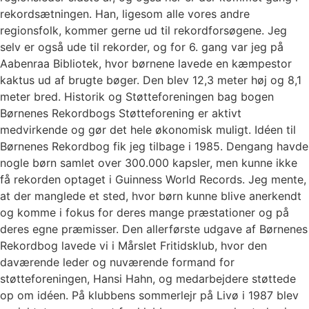
rekordsætningen. Han, ligesom alle vores andre
regionsfolk, kommer gerne ud til rekordforsøgene. Jeg
selv er også ude til rekorder, og for 6. gang var jeg på
Aabenraa Bibliotek, hvor børnene lavede en kæmpestor
kaktus ud af brugte bøger. Den blev 12,3 meter høj og 8,1
meter bred. Historik og Støtteforeningen bag bogen
Børnenes Rekordbogs Støtteforening er aktivt
medvirkende og gør det hele økonomisk muligt. Idéen til
Børnenes Rekordbog fik jeg tilbage i 1985. Dengang havde
nogle børn samlet over 300.000 kapsler, men kunne ikke
få rekorden optaget i Guinness World Records. Jeg mente,
at der manglede et sted, hvor børn kunne blive anerkendt
og komme i fokus for deres mange præstationer og på
deres egne præmisser. Den allerførste udgave af Børnenes
Rekordbog lavede vi i Mårslet Fritidsklub, hvor den
daværende leder og nuværende formand for
støtteforeningen, Hansi Hahn, og medarbejdere støttede
op om idéen. På klubbens sommerlejr på Livø i 1987 blev