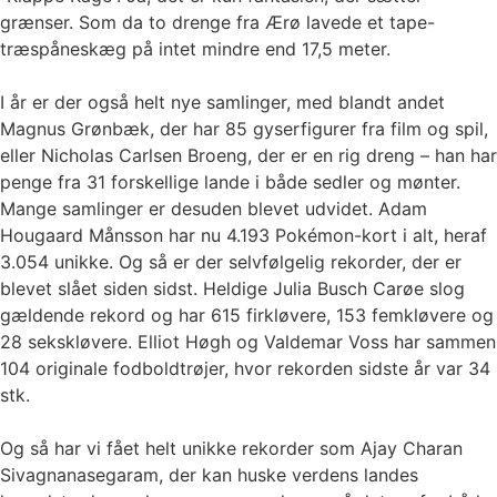
grænser. Som da to drenge fra Ærø lavede et tape-
træspåneskæg på intet mindre end 17,5 meter.
I år er der også helt nye samlinger, med blandt andet
Magnus Grønbæk, der har 85 gyserfigurer fra film og spil,
eller Nicholas Carlsen Broeng, der er en rig dreng – han har
penge fra 31 forskellige lande i både sedler og mønter.
Mange samlinger er desuden blevet udvidet. Adam
Hougaard Månsson har nu 4.193 Pokémon-kort i alt, heraf
3.054 unikke. Og så er der selvfølgelig rekorder, der er
blevet slået siden sidst. Heldige Julia Busch Carøe slog
gældende rekord og har 615 firkløvere, 153 femkløvere og
28 sekskløvere. Elliot Høgh og Valdemar Voss har sammen
104 originale fodboldtrøjer, hvor rekorden sidste år var 34
stk.
Og så har vi fået helt unikke rekorder som Ajay Charan
Sivagnanasegaram, der kan huske verdens landes