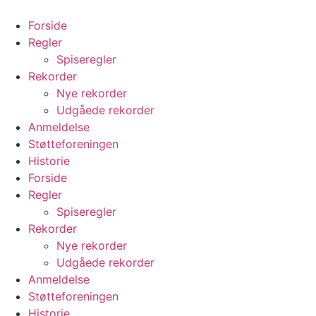
Videre
til
Forside
indhold
Regler
Spiseregler
Rekorder
Nye rekorder
Udgåede rekorder
Anmeldelse
Støtteforeningen
Historie
Forside
Regler
Spiseregler
Rekorder
Nye rekorder
Udgåede rekorder
Anmeldelse
Støtteforeningen
Historie