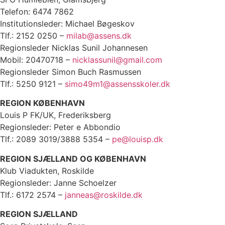
Telefon: 6474 7862
Institutionsleder: Michael Bøgeskov
Tlf.: 2152 0250 –
milab@assens.dk
Regionsleder Nicklas Sunil Johannesen
Mobil: 20470718 –
nicklassunil@gmail.com
Regionsleder Simon Buch Rasmussen
Tlf.: 5250 9121 –
simo49m1@assensskoler.dk
REGION KØBENHAVN
Louis P FK/UK, Frederiksberg
Regionsleder: Peter e Abbondio
Tlf.: 2089 3019/3888 5354 –
pe@louisp.dk
REGION SJÆLLAND OG KØBENHAVN
Klub Viadukten, Roskilde
Regionsleder: Janne Schoelzer
Tlf.: 6172 2574 –
janneas@roskilde.dk
REGION SJÆLLAND