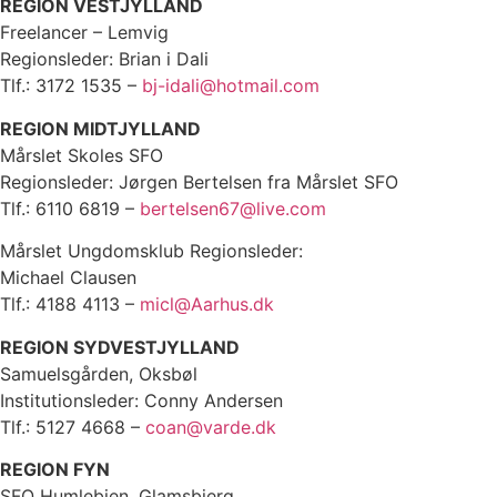
REGION VESTJYLLAND
Freelancer – Lemvig
Regionsleder: Brian i Dali
Tlf.: 3172 1535 –
bj-idali@hotmail.com
REGION MIDTJYLLAND
Mårslet Skoles SFO
Regionsleder: Jørgen Bertelsen fra Mårslet SFO
Tlf.: 6110 6819 –
bertelsen67@live.com
Mårslet Ungdomsklub Regionsleder:
Michael Clausen
Tlf.: 4188 4113 –
micl@Aarhus.dk
REGION SYDVESTJYLLAND
Samuelsgården, Oksbøl
Institutionsleder: Conny Andersen
Tlf.: 5127 4668 –
coan@varde.dk
REGION FYN
SFO Humlebien, Glamsbjerg