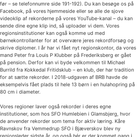
før – se telefonnumre side 191-192). Du kan besøge os på
Facebook, på vores hjemmeside eller se alle de sjove
videoklip af rekorderne på vores YouTube-kanal – du kan
sende dine egne klip ind, så uploader vi dem. Vores
regionsinstitutioner kan også komme ud med
børnekontrollanter for at overvære jeres rekordforsøg og
skrive diplomer. I år har vi fået nyt regionskontor, da vores
mand Peter fra Louis P Klubber på Frederiksberg er gået
på pension. Derfor kan vi byde velkommen til Michael
Burrild fra Kokkedal Fritidsklub – en klub, der har tradition
for at sætte rekorder. I 2018-udgaven af BRB havde de
eksempelvis fået plads til hele 13 børn i en hulahopring på
80 cm i diameter.
Vores regioner laver også rekorder i deres egne
institutioner, som hos SFO Humlebien i Glamsbjerg, hvor
de anvender rekorder som tema for aktiv læring. Kåre
Ravnskov fra Vemmedrup SFO i Bjæverskov blev ny
regionsleder sidste år, og også hér er der kommet gang i