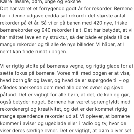
Kære læsere, børn, unge og voksne
Det har været et forrygende godt år for rekorder. Børnene
har i denne udgave endda sat rekord i det største antal
rekorder på ét år. Så vi er på banen med 420 nye, friske
børnerekorder og 940 rekorder i alt. Det har betydet, at vi
har måttet lave en ny struktur, så der både er plads til de
mange rekorder og til alle de nye billeder. Vi håber, at I
nemt kan finde rundt i bogen.
Vi er rigtig stolte på børnenes vegne, og rigtig glade for at
sætte fokus på børnene. Vores mål med bogen er at vise,
hvad børn går og laver, og hvad de er supergode til – og
således anerkende dem med alle deres evner og sjove
påfund. Det er vigtigt for alle børn, at det, de kan og gør,
også betyder noget. Børnene har været sprængfyldt med
rekordenergi og kreativitet, og det er der kommet rigtig
mange spændende rekorder ud af. Vi oplever, at børnene
kommer i aviser og ugeblade eller i radio og tv, hvor de
viser deres særlige evner. Det er vigtigt, at børn bliver set