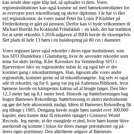
kan sende dine egne klip ind, så uploader vi dem. Vores
regionsinstitutioner kan også komme ud med børnekontrollanter for
at overvære jeres rekordforsøg og skrive diplomer. I år har vi fået
nyt regionskontor, da vores mand Peter fra Louis P Klubber på
Frederiksberg er gået på pension. Derfor kan vi byde velkommen til
Michael Burrild fra Kokkedal Fritidsklub – en klub, der har tradition
for at sætte rekorder. I 2018-udgaven af BRB havde de eksempelvis
fået plads til hele 13 børn i en hulahopring på 80 cm i diameter.
Vores regioner laver også rekorder i deres egne institutioner, som
hos SFO Humlebien i Glamsbjerg, hvor de anvender rekorder som
tema for aktiv læring. Kåre Ravnskov fra Vemmedrup SFO i
Bjæverskov blev ny regionsleder sidste år, og også hér er der
kommet gang i rekordsætningen. Han, ligesom alle vores andre
regionsfolk, kommer gerne ud til rekordforsøgene. Jeg selv er også
ude til rekorder, og for 6. gang var jeg på Aabenraa Bibliotek, hvor
børnene lavede en kæmpestor kaktus ud af brugte bøger. Den blev
12,3 meter høj og 8,1 meter bred. Historik og Støtteforeningen bag
bogen Børnenes Rekordbogs Støtteforening er aktivt medvirkende
og gør det hele økonomisk muligt. Idéen til Børnenes Rekordbog fik
jeg tilbage i 1985. Dengang havde nogle børn samlet over 300.000
kapsler, men kunne ikke få rekorden optaget i Guinness World
Records. Jeg mente, at der manglede et sted, hvor børn kunne blive
anerkendt og komme i fokus for deres mange præstationer og på
deres egne præmisser. Den allerførste udgave af Børnenes