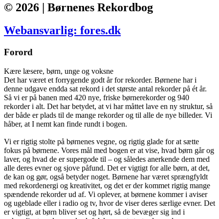
© 2026 | Børnenes Rekordbog
Webansvarlig: fores.dk
Forord
Kære læsere, børn, unge og voksne
Det har været et forrygende godt år for rekorder. Børnene har i
denne udgave endda sat rekord i det største antal rekorder på ét år.
Så vi er på banen med 420 nye, friske børnerekorder og 940
rekorder i alt. Det har betydet, at vi har måttet lave en ny struktur, så
der både er plads til de mange rekorder og til alle de nye billeder. Vi
håber, at I nemt kan finde rundt i bogen.
Vi er rigtig stolte på børnenes vegne, og rigtig glade for at sætte
fokus på børnene. Vores mål med bogen er at vise, hvad børn går og
laver, og hvad de er supergode til – og således anerkende dem med
alle deres evner og sjove påfund. Det er vigtigt for alle børn, at det,
de kan og gør, også betyder noget. Børnene har været sprængfyldt
med rekordenergi og kreativitet, og det er der kommet rigtig mange
spændende rekorder ud af. Vi oplever, at børnene kommer i aviser
og ugeblade eller i radio og tv, hvor de viser deres særlige evner. Det
er vigtigt, at børn bliver set og hørt, så de bevæger sig ind i