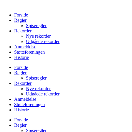
Videre
til
Forside
indhold
Regler
Spiseregler
Rekorder
Nye rekorder
Udgåede rekorder
Anmeldelse
Støtteforeningen
Historie
Forside
Regler
Spiseregler
Rekorder
Nye rekorder
Udgåede rekorder
Anmeldelse
Støtteforeningen
Historie
Forside
Regler
Spiseregler