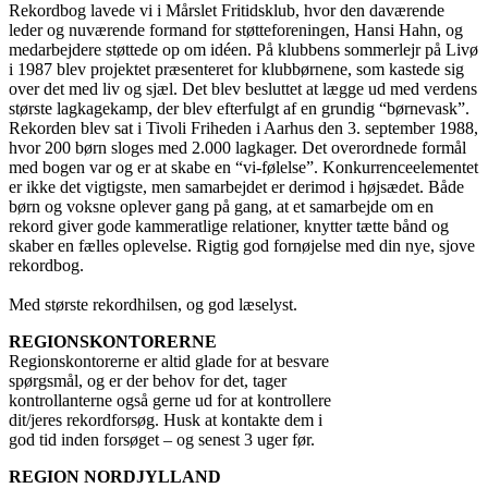
Rekordbog lavede vi i Mårslet Fritidsklub, hvor den daværende
leder og nuværende formand for støtteforeningen, Hansi Hahn, og
medarbejdere støttede op om idéen. På klubbens sommerlejr på Livø
i 1987 blev projektet præsenteret for klubbørnene, som kastede sig
over det med liv og sjæl. Det blev besluttet at lægge ud med verdens
største lagkagekamp, der blev efterfulgt af en grundig “børnevask”.
Rekorden blev sat i Tivoli Friheden i Aarhus den 3. september 1988,
hvor 200 børn sloges med 2.000 lagkager. Det overordnede formål
med bogen var og er at skabe en “vi-følelse”. Konkurrenceelementet
er ikke det vigtigste, men samarbejdet er derimod i højsædet. Både
børn og voksne oplever gang på gang, at et samarbejde om en
rekord giver gode kammeratlige relationer, knytter tætte bånd og
skaber en fælles oplevelse. Rigtig god fornøjelse med din nye, sjove
rekordbog.
Med største rekordhilsen, og god læselyst.
REGIONSKONTORERNE
Regionskontorerne er altid glade for at besvare
spørgsmål, og er der behov for det, tager
kontrollanterne også gerne ud for at kontrollere
dit/jeres rekordforsøg. Husk at kontakte dem i
god tid inden forsøget – og senest 3 uger før.
REGION NORDJYLLAND