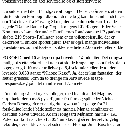
voksenlivet med en god selvfølelse og et stort selvværd.
Du sidder med den 37. udgave af bogen. Det er 36 år siden, at den
første børnerekordbog udkom. I denne bog kan du blandt andet læse
om 154 elever fra Fårvang Skole, der satte dobbeltrekord, da de
legede “Banke Banke Bøf” og “Kongens Efterfølger”. Eller Vejle
Kommunes børn, der under Familiernes Landsstævne i Byparken
skabte 219 Sports- Rullinger, som er en toiletpapirsrulle, der er
dekoreret til unikke sportsfigurer. Der er også mange individuelle
præstationer, som at kaste en sukkerroe hele 22,66 meter eller sidde
FORORD med 16 ærteposer på hovedet i 14 minutter. Det er også
muligt at sætte rekord helt uden at skulle bruge ting, som f.eks. de to
piger, der gik 10 meter trillebør på 6,4 sekunder, eller de to, der
leverede 3.038 gange “Klappe Kage”. Ja, det er kun fantasien, der
sætter grænser. Som da to drenge fra Ærø lavede et tape-
træspåneskæg på intet mindre end 17,5 meter.
I år er der også helt nye samlinger, med blandt andet Magnus
Grønbæk, der har 85 gyserfigurer fra film og spil, eller Nicholas
Carlsen Broeng, der er en rig dreng – han har penge fra 31
forskellige lande i både sedler og mønter. Mange samlinger er
desuden blevet udvidet. Adam Hougaard Månsson har nu 4.193
Pokémon-kort i alt, heraf 3.054 unikke. Og så er der selvfølgelig
rekorder, der er blevet slået siden sidst. Heldige Julia Busch Carøe