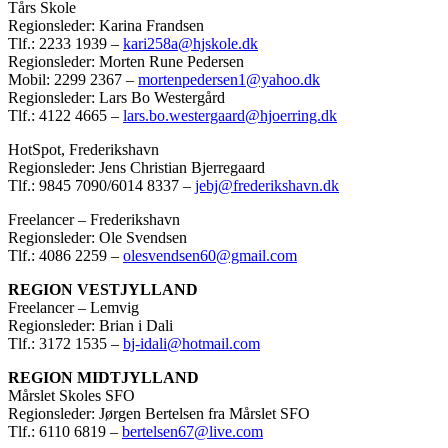
Tårs Skole
Regionsleder: Karina Frandsen
Tlf.: 2233 1939 –
kari258a@hjskole.dk
Regionsleder: Morten Rune Pedersen
Mobil: 2299 2367 –
mortenpedersen1@yahoo.dk
Regionsleder: Lars Bo Westergård
Tlf.: 4122 4665 –
lars.bo.westergaard@hjoerring.dk
HotSpot, Frederikshavn
Regionsleder: Jens Christian Bjerregaard
Tlf.: 9845 7090/6014 8337 –
jebj@frederikshavn.dk
Freelancer – Frederikshavn
Regionsleder: Ole Svendsen
Tlf.: 4086 2259 –
olesvendsen60@gmail.com
REGION VESTJYLLAND
Freelancer – Lemvig
Regionsleder: Brian i Dali
Tlf.: 3172 1535 –
bj-idali@hotmail.com
REGION MIDTJYLLAND
Mårslet Skoles SFO
Regionsleder: Jørgen Bertelsen fra Mårslet SFO
Tlf.: 6110 6819 –
bertelsen67@live.com