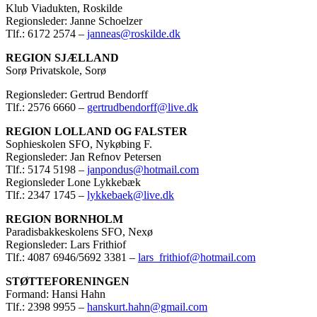
Klub Viadukten, Roskilde
Regionsleder: Janne Schoelzer
Tlf.: 6172 2574 –
janneas@roskilde.dk
REGION SJÆLLAND
Sorø Privatskole, Sorø
Regionsleder: Gertrud Bendorff
Tlf.: 2576 6660 –
gertrudbendorff@live.dk
REGION LOLLAND OG FALSTER
Sophieskolen SFO, Nykøbing F.
Regionsleder: Jan Refnov Petersen
Tlf.: 5174 5198 –
janpondus@hotmail.com
Regionsleder Lone Lykkebæk
Tlf.: 2347 1745 –
lykkebaek@live.dk
REGION BORNHOLM
Paradisbakkeskolens SFO, Nexø
Regionsleder: Lars Frithiof
Tlf.: 4087 6946/5692 3381 –
lars_frithiof@hotmail.com
STØTTEFORENINGEN
Formand: Hansi Hahn
Tlf.: 2398 9955 –
hanskurt.hahn@gmail.com