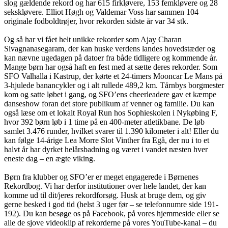
slog gældende rekord og har 615 firkløvere, 153 femkløvere og 28
sekskløvere. Elliot Høgh og Valdemar Voss har sammen 104
originale fodboldtrøjer, hvor rekorden sidste år var 34 stk.
Og så har vi fået helt unikke rekorder som Ajay Charan
Sivagnanasegaram, der kan huske verdens landes hovedstæder og
kan nævne ugedagen på datoer fra både tidligere og kommende år.
Mange børn har også haft en fest med at sætte deres rekorder. Som
SFO Valhalla i Kastrup, der kørte et 24-timers Mooncar Le Mans på
3-hjulede banancykler og i alt rullede 489,2 km. Tårnbys borgmester
kom og satte løbet i gang, og SFO’ens cheerleadere gav et kæmpe
danseshow foran det store publikum af venner og familie. Du kan
også læse om et lokalt Royal Run hos Sophieskolen i Nykøbing F,
hvor 392 børn løb i 1 time på en 400-meter atletikbane. De løb
samlet 3.476 runder, hvilket svarer til 1.390 kilometer i alt! Eller du
kan følge 14-årige Lea Morre Slot Vinther fra Egå, der nu i to et
halvt år har dyrket helårsbadning og været i vandet næsten hver
eneste dag – en ægte viking.
Børn fra klubber og SFO’er er meget engagerede i Børnenes
Rekordbog. Vi har derfor institutioner over hele landet, der kan
komme ud til dit/jeres rekordforsøg. Husk at bruge dem, og giv
gerne besked i god tid (helst 3 uger før – se telefonnumre side 191-
192). Du kan besøge os på Facebook, på vores hjemmeside eller se
alle de sjove videoklip af rekorderne på vores YouTube-kanal – du