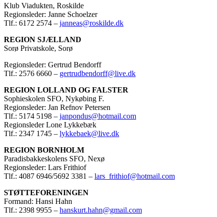
Klub Viadukten, Roskilde
Regionsleder: Janne Schoelzer
Tlf.: 6172 2574 –
janneas@roskilde.dk
REGION SJÆLLAND
Sorø Privatskole, Sorø
Regionsleder: Gertrud Bendorff
Tlf.: 2576 6660 –
gertrudbendorff@live.dk
REGION LOLLAND OG FALSTER
Sophieskolen SFO, Nykøbing F.
Regionsleder: Jan Refnov Petersen
Tlf.: 5174 5198 –
janpondus@hotmail.com
Regionsleder Lone Lykkebæk
Tlf.: 2347 1745 –
lykkebaek@live.dk
REGION BORNHOLM
Paradisbakkeskolens SFO, Nexø
Regionsleder: Lars Frithiof
Tlf.: 4087 6946/5692 3381 –
lars_frithiof@hotmail.com
STØTTEFORENINGEN
Formand: Hansi Hahn
Tlf.: 2398 9955 –
hanskurt.hahn@gmail.com