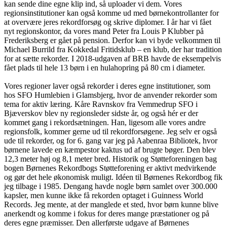
kan sende dine egne klip ind, så uploader vi dem. Vores
regionsinstitutioner kan også komme ud med børnekontrollanter for
at overvære jeres rekordforsøg og skrive diplomer. I år har vi fået
nyt regionskontor, da vores mand Peter fra Louis P Klubber på
Frederiksberg er gået på pension. Derfor kan vi byde velkommen til
Michael Burrild fra Kokkedal Fritidsklub – en klub, der har tradition
for at sætte rekorder. I 2018-udgaven af BRB havde de eksempelvis
fået plads til hele 13 børn i en hulahopring på 80 cm i diameter.
Vores regioner laver også rekorder i deres egne institutioner, som
hos SFO Humlebien i Glamsbjerg, hvor de anvender rekorder som
tema for aktiv læring. Kåre Ravnskov fra Vemmedrup SFO i
Bjæverskov blev ny regionsleder sidste år, og også hér er der
kommet gang i rekordsætningen. Han, ligesom alle vores andre
regionsfolk, kommer gerne ud til rekordforsøgene. Jeg selv er også
ude til rekorder, og for 6. gang var jeg på Aabenraa Bibliotek, hvor
børnene lavede en kæmpestor kaktus ud af brugte bøger. Den blev
12,3 meter høj og 8,1 meter bred. Historik og Støtteforeningen bag
bogen Børnenes Rekordbogs Støtteforening er aktivt medvirkende
og gør det hele økonomisk muligt. Idéen til Børnenes Rekordbog fik
jeg tilbage i 1985. Dengang havde nogle børn samlet over 300.000
kapsler, men kunne ikke få rekorden optaget i Guinness World
Records. Jeg mente, at der manglede et sted, hvor børn kunne blive
anerkendt og komme i fokus for deres mange præstationer og på
deres egne præmisser. Den allerførste udgave af Børnenes