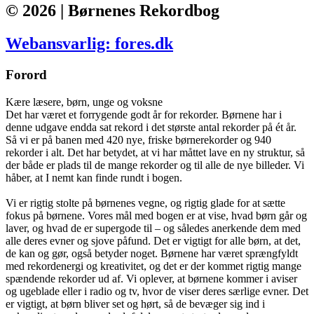
© 2026 | Børnenes Rekordbog
Webansvarlig: fores.dk
Forord
Kære læsere, børn, unge og voksne
Det har været et forrygende godt år for rekorder. Børnene har i
denne udgave endda sat rekord i det største antal rekorder på ét år.
Så vi er på banen med 420 nye, friske børnerekorder og 940
rekorder i alt. Det har betydet, at vi har måttet lave en ny struktur, så
der både er plads til de mange rekorder og til alle de nye billeder. Vi
håber, at I nemt kan finde rundt i bogen.
Vi er rigtig stolte på børnenes vegne, og rigtig glade for at sætte
fokus på børnene. Vores mål med bogen er at vise, hvad børn går og
laver, og hvad de er supergode til – og således anerkende dem med
alle deres evner og sjove påfund. Det er vigtigt for alle børn, at det,
de kan og gør, også betyder noget. Børnene har været sprængfyldt
med rekordenergi og kreativitet, og det er der kommet rigtig mange
spændende rekorder ud af. Vi oplever, at børnene kommer i aviser
og ugeblade eller i radio og tv, hvor de viser deres særlige evner. Det
er vigtigt, at børn bliver set og hørt, så de bevæger sig ind i