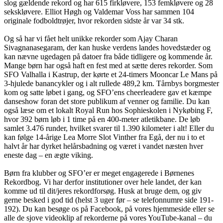
slog gældende rekord og har 615 firkløvere, 153 femkløvere og 28
sekskløvere. Elliot Høgh og Valdemar Voss har sammen 104
originale fodboldtrøjer, hvor rekorden sidste år var 34 stk.
Og så har vi fået helt unikke rekorder som Ajay Charan
Sivagnanasegaram, der kan huske verdens landes hovedstæder og
kan nævne ugedagen på datoer fra både tidligere og kommende år.
Mange børn har også haft en fest med at sætte deres rekorder. Som
SFO Valhalla i Kastrup, der kørte et 24-timers Mooncar Le Mans på
3-hjulede banancykler og i alt rullede 489,2 km. Tårnbys borgmester
kom og satte løbet i gang, og SFO’ens cheerleadere gav et kæmpe
danseshow foran det store publikum af venner og familie. Du kan
også læse om et lokalt Royal Run hos Sophieskolen i Nykøbing F,
hvor 392 børn løb i 1 time på en 400-meter atletikbane. De løb
samlet 3.476 runder, hvilket svarer til 1.390 kilometer i alt! Eller du
kan følge 14-årige Lea Morre Slot Vinther fra Egå, der nu i to et
halvt år har dyrket helårsbadning og været i vandet næsten hver
eneste dag – en ægte viking.
Børn fra klubber og SFO’er er meget engagerede i Børnenes
Rekordbog. Vi har derfor institutioner over hele landet, der kan
komme ud til dit/jeres rekordforsøg. Husk at bruge dem, og giv
gerne besked i god tid (helst 3 uger før – se telefonnumre side 191-
192). Du kan besøge os på Facebook, på vores hjemmeside eller se
alle de sjove videoklip af rekorderne på vores YouTube-kanal – du