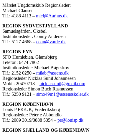
Mårslet Ungdomsklub Regionsleder:
Michael Clausen
Tlf.: 4188 4113 –
micl@Aarhus.dk
REGION SYDVESTJYLLAND
Samuelsgården, Oksbøl
Institutionsleder: Conny Andersen
Tlf.: 5127 4668 –
coan@varde.dk
REGION FYN
SFO Humlebien, Glamsbjerg
Telefon: 6474 7862
Institutionsleder: Michael Bøgeskov
Tlf.: 2152 0250 –
milab@assens.dk
Regionsleder Nicklas Sunil Johannesen
Mobil: 20470718 –
nicklassunil@gmail.com
Regionsleder Simon Buch Rasmussen
Tlf.: 5250 9121 –
simo49m1@assensskoler.dk
REGION KØBENHAVN
Louis P FK/UK, Frederiksberg
Regionsleder: Peter e Abbondio
Tlf.: 2089 3019/3888 5354 –
pe@louisp.dk
REGION SJÆLLAND OG KØBENHAVN