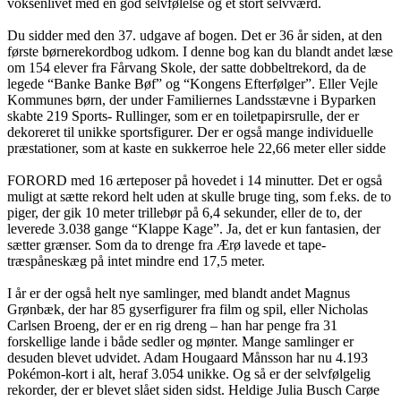
voksenlivet med en god selvfølelse og et stort selvværd.
Du sidder med den 37. udgave af bogen. Det er 36 år siden, at den
første børnerekordbog udkom. I denne bog kan du blandt andet læse
om 154 elever fra Fårvang Skole, der satte dobbeltrekord, da de
legede “Banke Banke Bøf” og “Kongens Efterfølger”. Eller Vejle
Kommunes børn, der under Familiernes Landsstævne i Byparken
skabte 219 Sports- Rullinger, som er en toiletpapirsrulle, der er
dekoreret til unikke sportsfigurer. Der er også mange individuelle
præstationer, som at kaste en sukkerroe hele 22,66 meter eller sidde
FORORD med 16 ærteposer på hovedet i 14 minutter. Det er også
muligt at sætte rekord helt uden at skulle bruge ting, som f.eks. de to
piger, der gik 10 meter trillebør på 6,4 sekunder, eller de to, der
leverede 3.038 gange “Klappe Kage”. Ja, det er kun fantasien, der
sætter grænser. Som da to drenge fra Ærø lavede et tape-
træspåneskæg på intet mindre end 17,5 meter.
I år er der også helt nye samlinger, med blandt andet Magnus
Grønbæk, der har 85 gyserfigurer fra film og spil, eller Nicholas
Carlsen Broeng, der er en rig dreng – han har penge fra 31
forskellige lande i både sedler og mønter. Mange samlinger er
desuden blevet udvidet. Adam Hougaard Månsson har nu 4.193
Pokémon-kort i alt, heraf 3.054 unikke. Og så er der selvfølgelig
rekorder, der er blevet slået siden sidst. Heldige Julia Busch Carøe