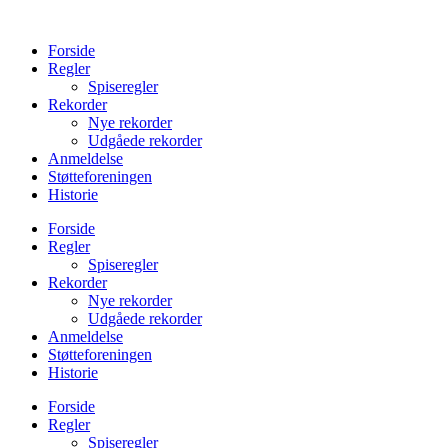
Videre
til
Forside
indhold
Regler
Spiseregler
Rekorder
Nye rekorder
Udgåede rekorder
Anmeldelse
Støtteforeningen
Historie
Forside
Regler
Spiseregler
Rekorder
Nye rekorder
Udgåede rekorder
Anmeldelse
Støtteforeningen
Historie
Forside
Regler
Spiseregler