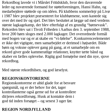
Rekordbog lavede vi i Mårslet Fritidsklub, hvor den daværende
leder og nuværende formand for støtteforeningen, Hansi Hahn, og
medarbejdere støttede op om idéen. På klubbens sommerlejr på Livø
i 1987 blev projektet præsenteret for klubbørnene, som kastede sig
over det med liv og sjæl. Det blev besluttet at lægge ud med verdens
største lagkagekamp, der blev efterfulgt af en grundig “børnevask”.
Rekorden blev sat i Tivoli Friheden i Aarhus den 3. september 1988,
hvor 200 børn sloges med 2.000 lagkager. Det overordnede formål
med bogen var og er at skabe en “vi-følelse”. Konkurrenceelementet
er ikke det vigtigste, men samarbejdet er derimod i højsædet. Både
børn og voksne oplever gang på gang, at et samarbejde om en
rekord giver gode kammeratlige relationer, knytter tætte bånd og
skaber en fælles oplevelse. Rigtig god fornøjelse med din nye, sjove
rekordbog.
Med største rekordhilsen, og god læselyst.
REGIONSKONTORERNE
Regionskontorerne er altid glade for at besvare
spørgsmål, og er der behov for det, tager
kontrollanterne også gerne ud for at kontrollere
dit/jeres rekordforsøg. Husk at kontakte dem i
god tid inden forsøget – og senest 3 uger før.
REGION NORDJYLLAND