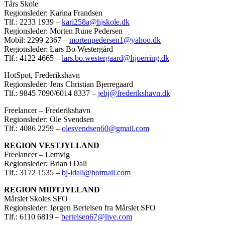
Tårs Skole
Regionsleder: Karina Frandsen
Tlf.: 2233 1939 –
kari258a@hjskole.dk
Regionsleder: Morten Rune Pedersen
Mobil: 2299 2367 –
mortenpedersen1@yahoo.dk
Regionsleder: Lars Bo Westergård
Tlf.: 4122 4665 –
lars.bo.westergaard@hjoerring.dk
HotSpot, Frederikshavn
Regionsleder: Jens Christian Bjerregaard
Tlf.: 9845 7090/6014 8337 –
jebj@frederikshavn.dk
Freelancer – Frederikshavn
Regionsleder: Ole Svendsen
Tlf.: 4086 2259 –
olesvendsen60@gmail.com
REGION VESTJYLLAND
Freelancer – Lemvig
Regionsleder: Brian i Dali
Tlf.: 3172 1535 –
bj-idali@hotmail.com
REGION MIDTJYLLAND
Mårslet Skoles SFO
Regionsleder: Jørgen Bertelsen fra Mårslet SFO
Tlf.: 6110 6819 –
bertelsen67@live.com