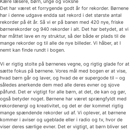
Kære læsere, børn, unge og voksne
Det har været et forrygende godt år for rekorder. Børnene
har i denne udgave endda sat rekord i det største antal
rekorder på ét år. Så vi er på banen med 420 nye, friske
børnerekorder og 940 rekorder i alt. Det har betydet, at vi
har måttet lave en ny struktur, så der både er plads til de
mange rekorder og til alle de nye billeder. Vi håber, at I
nemt kan finde rundt i bogen.
Vi er rigtig stolte på børnenes vegne, og rigtig glade for at
sætte fokus på børnene. Vores mål med bogen er at vise,
hvad børn går og laver, og hvad de er supergode til – og
således anerkende dem med alle deres evner og sjove
påfund. Det er vigtigt for alle børn, at det, de kan og gør,
også betyder noget. Børnene har været sprængfyldt med
rekordenergi og kreativitet, og det er der kommet rigtig
mange spændende rekorder ud af. Vi oplever, at børnene
kommer i aviser og ugeblade eller i radio og tv, hvor de
viser deres særlige evner. Det er vigtigt, at børn bliver set