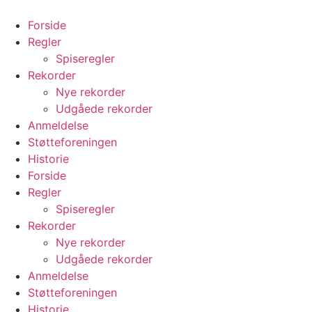
Videre
til
Forside
indhold
Regler
Spiseregler
Rekorder
Nye rekorder
Udgåede rekorder
Anmeldelse
Støtteforeningen
Historie
Forside
Regler
Spiseregler
Rekorder
Nye rekorder
Udgåede rekorder
Anmeldelse
Støtteforeningen
Historie