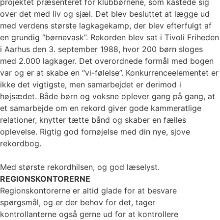
projektet præsenteret for klubbørnene, som kastede sig
over det med liv og sjæl. Det blev besluttet at lægge ud
med verdens største lagkagekamp, der blev efterfulgt af
en grundig “børnevask”. Rekorden blev sat i Tivoli Friheden
i Aarhus den 3. september 1988, hvor 200 børn sloges
med 2.000 lagkager. Det overordnede formål med bogen
var og er at skabe en “vi-følelse”. Konkurrenceelementet er
ikke det vigtigste, men samarbejdet er derimod i
højsædet. Både børn og voksne oplever gang på gang, at
et samarbejde om en rekord giver gode kammeratlige
relationer, knytter tætte bånd og skaber en fælles
oplevelse. Rigtig god fornøjelse med din nye, sjove
rekordbog.
Med største rekordhilsen, og god læselyst.
REGIONSKONTORERNE
Regionskontorerne er altid glade for at besvare
spørgsmål, og er der behov for det, tager
kontrollanterne også gerne ud for at kontrollere