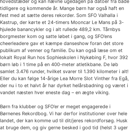
hovedstæder og kan nævne ugedagen på datoer fra både
tidligere og kommende år. Mange børn har også haft en
fest med at sætte deres rekorder. Som SFO Valhalla i
Kastrup, der kørte et 24-timers Mooncar Le Mans på 3-
hjulede banancykler og i alt rullede 489,2 km. Tårnbys
borgmester kom og satte løbet i gang, og SFO’ens
cheerleadere gav et kæmpe danseshow foran det store
publikum af venner og familie. Du kan også læse om et
lokalt Royal Run hos Sophieskolen i Nykøbing F, hvor 392
børn løb i 1 time på en 400-meter atletikbane. De løb
samlet 3.476 runder, hvilket svarer til 1.390 kilometer i alt!
Eller du kan følge 14-årige Lea Morre Slot Vinther fra Egå,
der nu i to et halvt år har dyrket helårsbadning og været i
vandet næsten hver eneste dag – en ægte viking.
Børn fra klubber og SFO’er er meget engagerede i
Børnenes Rekordbog. Vi har derfor institutioner over hele
landet, der kan komme ud til dit/jeres rekordforsøg. Husk
at bruge dem, og giv gerne besked i god tid (helst 3 uger