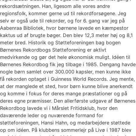
rekordsætningen. Han, ligesom alle vores andre
regionsfolk, kommer gerne ud til rekordforsøgene. Jeg
selv er også ude til rekorder, og for 6. gang var jeg på
Aabenraa Bibliotek, hvor børnene lavede en kæmpestor
kaktus ud af brugte bøger. Den blev 12,3 meter høj og 8,1
meter bred. Historik og Støtteforeningen bag bogen
Børnenes Rekordbogs Støtteforening er aktivt
medvirkende og gør det hele økonomisk muligt. Idéen til
Børnenes Rekordbog fik jeg tilbage i 1985. Dengang havde
nogle børn samlet over 300.000 kapsler, men kunne ikke
få rekorden optaget i Guinness World Records. Jeg mente,
at der manglede et sted, hvor børn kunne blive anerkendt
og komme i fokus for deres mange præstationer og på
deres egne præmisser. Den allerførste udgave af Børnenes
Rekordbog lavede vi i Mårslet Fritidsklub, hvor den
daværende leder og nuværende formand for
støtteforeningen, Hansi Hahn, og medarbejdere støttede
op om idéen. På klubbens sommerlejr på Livø i 1987 blev