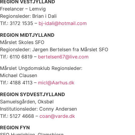
REGION VESTJYLLAND
Freelancer – Lemvig
Regionsleder: Brian i Dali
Tlf.: 3172 1535 –
bj-idali@hotmail.com
REGION MIDTJYLLAND
Mårslet Skoles SFO
Regionsleder: Jørgen Bertelsen fra Mårslet SFO
Tlf.: 6110 6819 –
bertelsen67@live.com
Mårslet Ungdomsklub Regionsleder:
Michael Clausen
Tlf.: 4188 4113 –
micl@Aarhus.dk
REGION SYDVESTJYLLAND
Samuelsgården, Oksbøl
Institutionsleder: Conny Andersen
Tlf.: 5127 4668 –
coan@varde.dk
REGION FYN
SFO Humlebien, Glamsbjerg