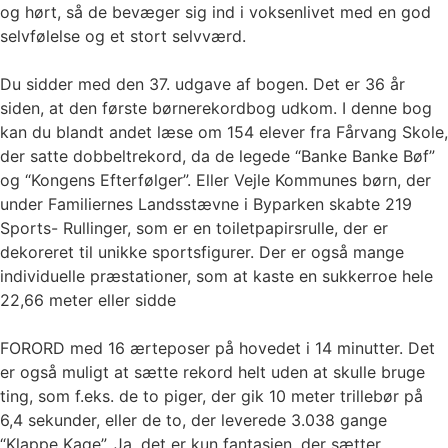
og hørt, så de bevæger sig ind i voksenlivet med en god
selvfølelse og et stort selvværd.
Du sidder med den 37. udgave af bogen. Det er 36 år
siden, at den første børnerekordbog udkom. I denne bog
kan du blandt andet læse om 154 elever fra Fårvang Skole,
der satte dobbeltrekord, da de legede “Banke Banke Bøf”
og “Kongens Efterfølger”. Eller Vejle Kommunes børn, der
under Familiernes Landsstævne i Byparken skabte 219
Sports- Rullinger, som er en toiletpapirsrulle, der er
dekoreret til unikke sportsfigurer. Der er også mange
individuelle præstationer, som at kaste en sukkerroe hele
22,66 meter eller sidde
FORORD med 16 ærteposer på hovedet i 14 minutter. Det
er også muligt at sætte rekord helt uden at skulle bruge
ting, som f.eks. de to piger, der gik 10 meter trillebør på
6,4 sekunder, eller de to, der leverede 3.038 gange
“Klappe Kage”. Ja, det er kun fantasien, der sætter