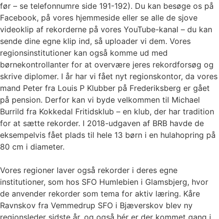
før – se telefonnumre side 191-192). Du kan besøge os på
Facebook, på vores hjemmeside eller se alle de sjove
videoklip af rekorderne på vores YouTube-kanal – du kan
sende dine egne klip ind, så uploader vi dem. Vores
regionsinstitutioner kan også komme ud med
børnekontrollanter for at overvære jeres rekordforsøg og
skrive diplomer. I år har vi fået nyt regionskontor, da vores
mand Peter fra Louis P Klubber på Frederiksberg er gået
på pension. Derfor kan vi byde velkommen til Michael
Burrild fra Kokkedal Fritidsklub – en klub, der har tradition
for at sætte rekorder. I 2018-udgaven af BRB havde de
eksempelvis fået plads til hele 13 børn i en hulahopring på
80 cm i diameter.
Vores regioner laver også rekorder i deres egne
institutioner, som hos SFO Humlebien i Glamsbjerg, hvor
de anvender rekorder som tema for aktiv læring. Kåre
Ravnskov fra Vemmedrup SFO i Bjæverskov blev ny
regionsleder sidste år, og også hér er der kommet gang i