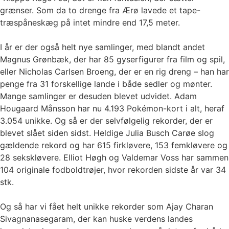
grænser. Som da to drenge fra Ærø lavede et tape-
træspåneskæg på intet mindre end 17,5 meter.
I år er der også helt nye samlinger, med blandt andet
Magnus Grønbæk, der har 85 gyserfigurer fra film og spil,
eller Nicholas Carlsen Broeng, der er en rig dreng – han har
penge fra 31 forskellige lande i både sedler og mønter.
Mange samlinger er desuden blevet udvidet. Adam
Hougaard Månsson har nu 4.193 Pokémon-kort i alt, heraf
3.054 unikke. Og så er der selvfølgelig rekorder, der er
blevet slået siden sidst. Heldige Julia Busch Carøe slog
gældende rekord og har 615 firkløvere, 153 femkløvere og
28 sekskløvere. Elliot Høgh og Valdemar Voss har sammen
104 originale fodboldtrøjer, hvor rekorden sidste år var 34
stk.
Og så har vi fået helt unikke rekorder som Ajay Charan
Sivagnanasegaram, der kan huske verdens landes