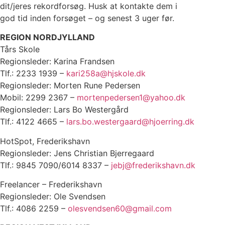
dit/jeres rekordforsøg. Husk at kontakte dem i
god tid inden forsøget – og senest 3 uger før.
REGION NORDJYLLAND
Tårs Skole
Regionsleder: Karina Frandsen
Tlf.: 2233 1939 –
kari258a@hjskole.dk
Regionsleder: Morten Rune Pedersen
Mobil: 2299 2367 –
mortenpedersen1@yahoo.dk
Regionsleder: Lars Bo Westergård
Tlf.: 4122 4665 –
lars.bo.westergaard@hjoerring.dk
HotSpot, Frederikshavn
Regionsleder: Jens Christian Bjerregaard
Tlf.: 9845 7090/6014 8337 –
jebj@frederikshavn.dk
Freelancer – Frederikshavn
Regionsleder: Ole Svendsen
Tlf.: 4086 2259 –
olesvendsen60@gmail.com