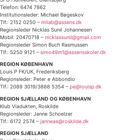
Telefon: 6474 7862
Institutionsleder: Michael Bøgeskov
Tlf.: 2152 0250 –
milab@assens.dk
Regionsleder Nicklas Sunil Johannesen
Mobil: 20470718 –
nicklassunil@gmail.com
Regionsleder Simon Buch Rasmussen
Tlf.: 5250 9121 –
simo49m1@assensskoler.dk
REGION KØBENHAVN
Louis P FK/UK, Frederiksberg
Regionsleder: Peter e Abbondio
Tlf.: 2089 3019/3888 5354 –
pe@louisp.dk
REGION SJÆLLAND OG KØBENHAVN
Klub Viadukten, Roskilde
Regionsleder: Janne Schoelzer
Tlf.: 6172 2574 –
janneas@roskilde.dk
REGION SJÆLLAND