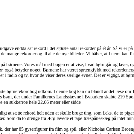
udgave endda sat rekord i det største antal rekorder på ét år. Så vi er 
il de mange rekorder og til alle de nye billeder. Vi håber, at I nemt kan f
kus på børnene. Vores mål med bogen er at vise, hvad børn går og laver,
g gør, også betyder noget. Børnene har været sprængfyldt med rekordener
r i radio og tv, hvor de viser deres særlige evner. Det er vigtigt, at bø
rste børnerekordbog udkom. I denne bog kan du blandt andet læse om 15
rn, der under Familiernes Landsstævne i Byparken skabte 219 Sports- Ru
te en sukkerroe hele 22,66 meter eller sidde
t sætte rekord helt uden at skulle bruge ting, som f.eks. de to piger, d
ser. Som da to drenge fra Ærø lavede et tape-træspåneskæg på intet min
der har 85 gyserfigurer fra film og spil, eller Nicholas Carlsen Broeng,