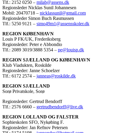
Tlf.: 2152 0250 –
milab@assens.dk
Regionsleder Nicklas Sunil Johannesen
Mobil: 20470718 –
nicklassunil@gmail.com
Regionsleder Simon Buch Rasmussen
Tlf.: 5250 9121 –
simo49m1@assensskoler.dk
REGION KØBENHAVN
Louis P FK/UK, Frederiksberg
Regionsleder: Peter e Abbondio
Tlf.: 2089 3019/3888 5354 –
pe@louisp.dk
REGION SJÆLLAND OG KØBENHAVN
Klub Viadukten, Roskilde
Regionsleder: Janne Schoelzer
Tlf.: 6172 2574 –
janneas@roskilde.dk
REGION SJÆLLAND
Sorø Privatskole, Sorø
Regionsleder: Gertrud Bendorff
Tlf.: 2576 6660 –
gertrudbendorff@live.dk
REGION LOLLAND OG FALSTER
Sophieskolen SFO, Nykøbing F.
Regionsleder: Jan Refnov Petersen
Tlf.: 5174 5198 –
janpondus@hotmail.com