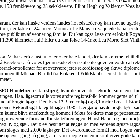
ugaard Månsson har nu 4.193 Pokémon-kort i alt, heraf 3.054 unikke. Og 
e, 153 femkløvere og 28 sekskløvere. Elliot Høgh og Valdemar Voss har
garam, der kan huske verdens landes hovedstæder og kan nævne ugedag
strup, der kørte et 24-timers Mooncar Le Mans på 3-hjulede banancykler
re publikum af venner og familie. Du kan også læse om et lokalt Roya
l 1.390 kilometer i alt! Eller du kan følge 14-årige Lea Morre Slot Vinth
 Vi har derfor institutioner over hele landet, der kan komme ud til dit
på Facebook, på vores hjemmeside eller se alle de sjove videoklip af re
nekontrollanter for at overvære jeres rekordforsøg og skrive diplomer. 
ommen til Michael Burrild fra Kokkedal Fritidsklub – en klub, der har 
ameter.
 hos SFO Humlebien i Glamsbjerg, hvor de anvender rekorder som tema 
ingen. Han, ligesom alle vores andre regionsfolk, kommer gerne ud til r
ud af brugte bøger. Den blev 12,3 meter høj og 8,1 meter bred. Histo
ørnenes Rekordbog fik jeg tilbage i 1985. Dengang havde nogle børn sam
rn kunne blive anerkendt og komme i fokus for deres mange præstation
 og nuværende formand for støtteforeningen, Hansi Hahn, og medarbejd
med liv og sjæl. Det blev besluttet at lægge ud med verdens største la
børn sloges med 2.000 lagkager. Det overordnede formål med bogen var 
e oplever gang på gang, at et samarbejde om en rekord giver gode kammer