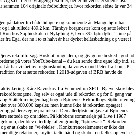
så er der selvfølgelig rekorder, der er blevet slået siden sidst.
 sammen 104 originale fodboldtrøjer, hvor rekorden sidste år var 34
en på datoer fra både tidligere og kommende år. Mange børn har
 og i alt rullede 489,2 km. Tårnbys borgmester kom og satte løbet i
l Run hos Sophieskolen i Nykøbing F, hvor 392 børn løb i 1 time på
er fra Egå, der nu i to et halvt år har dyrket helårsbadning og været i
/jeres rekordforsøg. Husk at bruge dem, og giv gerne besked i god tid
korderne på vores YouTube-kanal – du kan sende dine egne klip ind, så
I år har vi fået nyt regionskontor, da vores mand Peter fra Louis P
tradition for at sætte rekorder. I 2018-udgaven af BRB havde de
for aktiv læring. Kåre Ravnskov fra Vemmedrup SFO i Bjæverskov blev
ekordforsøgene. Jeg selv er også ude til rekorder, og for 6. gang var
rik og Støtteforeningen bag bogen Børnenes Rekordbogs Støtteforening
let over 300.000 kapsler, men kunne ikke få rekorden optaget i
er og på deres egne præmisser. Den allerførste udgave af Børnenes
ere støttede op om idéen. På klubbens sommerlejr på Livø i 1987
gkagekamp, der blev efterfulgt af en grundig “børnevask”. Rekorden
og er at skabe en “vi-følelse”. Konkurrenceelementet er ikke det
atlige relationer, knytter tætte bånd og skaber en fælles oplevelse.