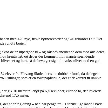
på banen med 420 nye, friske børnerekorder og 940 rekorder i alt. Det
inde rundt i bogen.
 og hvad de er supergode til – og således anerkende dem med alle deres
gi og kreativitet, og det er der kommet rigtig mange spændende
rn bliver set og hørt, så de bevæger sig ind i voksenlivet med en god
4 elever fra Fårvang Skole, der satte dobbeltrekord, da de legede
llinger, som er en toiletpapirsrulle, der er dekoreret til unikke
er gik 10 meter trillebør på 6,4 sekunder, eller de to, der leverede
dre end 17,5 meter.
 der er en rig dreng – han har penge fra 31 forskellige lande i både