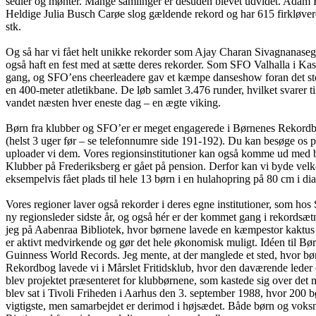
sedler og mønter. Mange samlinger er desuden blevet udvidet. Adam Ho
Heldige Julia Busch Carøe slog gældende rekord og har 615 firkløver
stk.
Og så har vi fået helt unikke rekorder som Ajay Charan Sivagnanase
også haft en fest med at sætte deres rekorder. Som SFO Valhalla i Ka
gang, og SFO’ens cheerleadere gav et kæmpe danseshow foran det sto
en 400-meter atletikbane. De løb samlet 3.476 runder, hvilket svarer ti
vandet næsten hver eneste dag – en ægte viking.
Børn fra klubber og SFO’er er meget engagerede i Børnenes Rekordbog.
(helst 3 uger før – se telefonnumre side 191-192). Du kan besøge os 
uploader vi dem. Vores regionsinstitutioner kan også komme ud med bør
Klubber på Frederiksberg er gået på pension. Derfor kan vi byde velk
eksempelvis fået plads til hele 13 børn i en hulahopring på 80 cm i di
Vores regioner laver også rekorder i deres egne institutioner, som
ny regionsleder sidste år, og også hér er der kommet gang i rekordsætn
jeg på Aabenraa Bibliotek, hvor børnene lavede en kæmpestor kaktus 
er aktivt medvirkende og gør det hele økonomisk muligt. Idéen til B
Guinness World Records. Jeg mente, at der manglede et sted, hvor bø
Rekordbog lavede vi i Mårslet Fritidsklub, hvor den daværende leder
blev projektet præsenteret for klubbørnene, som kastede sig over det 
blev sat i Tivoli Friheden i Aarhus den 3. september 1988, hvor 200 
vigtigste, men samarbejdet er derimod i højsædet. Både børn og voksn