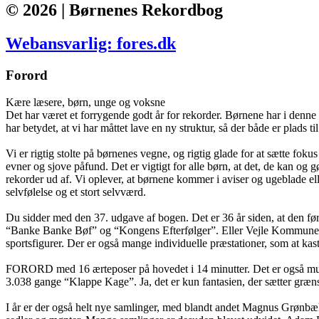
© 2026 | Børnenes Rekordbog
Webansvarlig: fores.dk
Forord
Kære læsere, børn, unge og voksne
Det har været et forrygende godt år for rekorder. Børnene har i denne 
har betydet, at vi har måttet lave en ny struktur, så der både er plads t
Vi er rigtig stolte på børnenes vegne, og rigtig glade for at sætte fo
evner og sjove påfund. Det er vigtigt for alle børn, at det, de kan o
rekorder ud af. Vi oplever, at børnene kommer i aviser og ugeblade elle
selvfølelse og et stort selvværd.
Du sidder med den 37. udgave af bogen. Det er 36 år siden, at den fø
“Banke Banke Bøf” og “Kongens Efterfølger”. Eller Vejle Kommunes bø
sportsfigurer. Der er også mange individuelle præstationer, som at kas
FORORD med 16 ærteposer på hovedet i 14 minutter. Det er også muligt a
3.038 gange “Klappe Kage”. Ja, det er kun fantasien, der sætter græn
I år er der også helt nye samlinger, med blandt andet Magnus Grønbæk, 