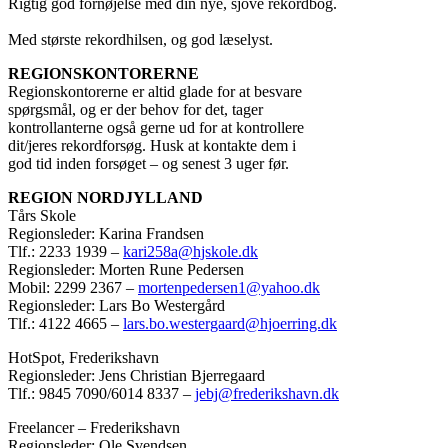
Rigtig god fornøjelse med din nye, sjove rekordbog.
Med største rekordhilsen, og god læselyst.
REGIONSKONTORERNE
Regionskontorerne er altid glade for at besvare
spørgsmål, og er der behov for det, tager
kontrollanterne også gerne ud for at kontrollere
dit/jeres rekordforsøg. Husk at kontakte dem i
god tid inden forsøget – og senest 3 uger før.
REGION NORDJYLLAND
Tårs Skole
Regionsleder: Karina Frandsen
Tlf.: 2233 1939 –
kari258a@hjskole.dk
Regionsleder: Morten Rune Pedersen
Mobil: 2299 2367 –
mortenpedersen1@yahoo.dk
Regionsleder: Lars Bo Westergård
Tlf.: 4122 4665 –
lars.bo.westergaard@hjoerring.dk
HotSpot, Frederikshavn
Regionsleder: Jens Christian Bjerregaard
Tlf.: 9845 7090/6014 8337 –
jebj@frederikshavn.dk
Freelancer – Frederikshavn
Regionsleder: Ole Svendsen