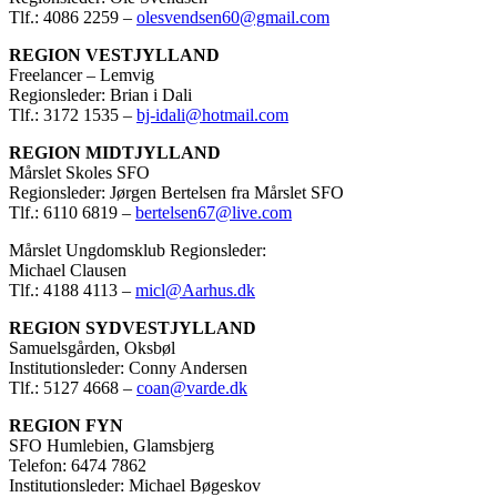
Tlf.: 4086 2259 –
olesvendsen60@gmail.com
REGION VESTJYLLAND
Freelancer – Lemvig
Regionsleder: Brian i Dali
Tlf.: 3172 1535 –
bj-idali@hotmail.com
REGION MIDTJYLLAND
Mårslet Skoles SFO
Regionsleder: Jørgen Bertelsen fra Mårslet SFO
Tlf.: 6110 6819 –
bertelsen67@live.com
Mårslet Ungdomsklub Regionsleder:
Michael Clausen
Tlf.: 4188 4113 –
micl@Aarhus.dk
REGION SYDVESTJYLLAND
Samuelsgården, Oksbøl
Institutionsleder: Conny Andersen
Tlf.: 5127 4668 –
coan@varde.dk
REGION FYN
SFO Humlebien, Glamsbjerg
Telefon: 6474 7862
Institutionsleder: Michael Bøgeskov