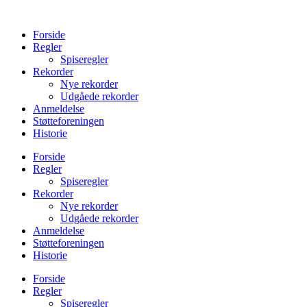
Videre
til
Forside
indhold
Regler
Spiseregler
Rekorder
Nye rekorder
Udgåede rekorder
Anmeldelse
Støtteforeningen
Historie
Forside
Regler
Spiseregler
Rekorder
Nye rekorder
Udgåede rekorder
Anmeldelse
Støtteforeningen
Historie
Forside
Regler
Spiseregler