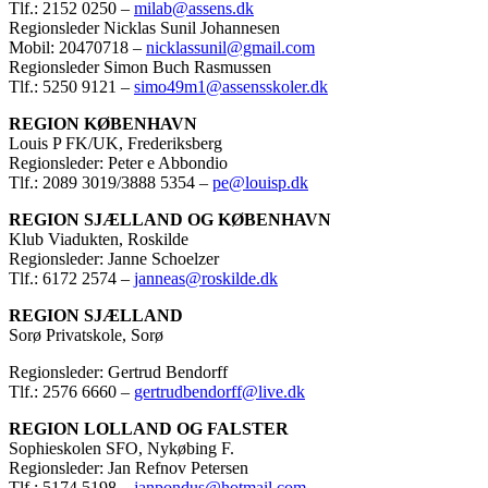
Tlf.: 2152 0250 –
milab@assens.dk
Regionsleder Nicklas Sunil Johannesen
Mobil: 20470718 –
nicklassunil@gmail.com
Regionsleder Simon Buch Rasmussen
Tlf.: 5250 9121 –
simo49m1@assensskoler.dk
REGION KØBENHAVN
Louis P FK/UK, Frederiksberg
Regionsleder: Peter e Abbondio
Tlf.: 2089 3019/3888 5354 –
pe@louisp.dk
REGION SJÆLLAND OG KØBENHAVN
Klub Viadukten, Roskilde
Regionsleder: Janne Schoelzer
Tlf.: 6172 2574 –
janneas@roskilde.dk
REGION SJÆLLAND
Sorø Privatskole, Sorø
Regionsleder: Gertrud Bendorff
Tlf.: 2576 6660 –
gertrudbendorff@live.dk
REGION LOLLAND OG FALSTER
Sophieskolen SFO, Nykøbing F.
Regionsleder: Jan Refnov Petersen
Tlf.: 5174 5198 –
janpondus@hotmail.com