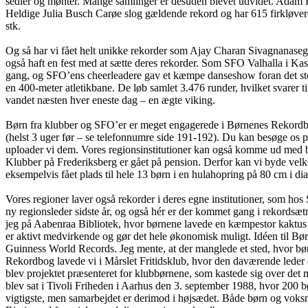
sedler og mønter. Mange samlinger er desuden blevet udvidet. Adam Ho
Heldige Julia Busch Carøe slog gældende rekord og har 615 firkløver
stk.
Og så har vi fået helt unikke rekorder som Ajay Charan Sivagnanase
også haft en fest med at sætte deres rekorder. Som SFO Valhalla i Ka
gang, og SFO’ens cheerleadere gav et kæmpe danseshow foran det sto
en 400-meter atletikbane. De løb samlet 3.476 runder, hvilket svarer ti
vandet næsten hver eneste dag – en ægte viking.
Børn fra klubber og SFO’er er meget engagerede i Børnenes Rekordbog.
(helst 3 uger før – se telefonnumre side 191-192). Du kan besøge os 
uploader vi dem. Vores regionsinstitutioner kan også komme ud med bør
Klubber på Frederiksberg er gået på pension. Derfor kan vi byde velk
eksempelvis fået plads til hele 13 børn i en hulahopring på 80 cm i di
Vores regioner laver også rekorder i deres egne institutioner, som
ny regionsleder sidste år, og også hér er der kommet gang i rekordsætn
jeg på Aabenraa Bibliotek, hvor børnene lavede en kæmpestor kaktus 
er aktivt medvirkende og gør det hele økonomisk muligt. Idéen til B
Guinness World Records. Jeg mente, at der manglede et sted, hvor bø
Rekordbog lavede vi i Mårslet Fritidsklub, hvor den daværende leder
blev projektet præsenteret for klubbørnene, som kastede sig over det 
blev sat i Tivoli Friheden i Aarhus den 3. september 1988, hvor 200 
vigtigste, men samarbejdet er derimod i højsædet. Både børn og voksn