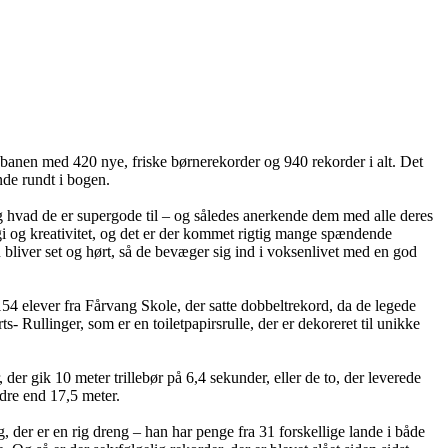
på banen med 420 nye, friske børnerekorder og 940 rekorder i alt. Det
inde rundt i bogen.
 og hvad de er supergode til – og således anerkende dem med alle deres
gi og kreativitet, og det er der kommet rigtig mange spændende
rn bliver set og hørt, så de bevæger sig ind i voksenlivet med en god
4 elever fra Fårvang Skole, der satte dobbeltrekord, da de legede
llinger, som er en toiletpapirsrulle, der er dekoreret til unikke
er gik 10 meter trillebør på 6,4 sekunder, eller de to, der leverede
dre end 17,5 meter.
 der er en rig dreng – han har penge fra 31 forskellige lande i både