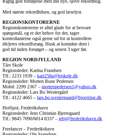
Rigtig god fornøjelse med din nye, sjove rekordbog.
Med største rekordhilsen, og god læselyst.
REGIONSKONTORERNE
Regionskontorerne er altid glade for at besvare
spørgsmål, og er der behov for det, tager
kontrollanterne også gerne ud for at kontrollere
dit/jeres rekordforsøg. Husk at kontakte dem i
god tid inden forsøget – og senest 3 uger før.
REGION NORDJYLLAND
Tårs Skole
Regionsleder: Karina Frandsen
Tlf.: 2233 1939 –
kari258a@hjskole.dk
Regionsleder: Morten Rune Pedersen
Mobil: 2299 2367 –
mortenpedersen1@yahoo.dk
Regionsleder: Lars Bo Westergård
Tlf.: 4122 4665 –
lars.bo.westergaard@hjoerring.dk
HotSpot, Frederikshavn
Regionsleder: Jens Christian Bjerregaard
Tlf.: 9845 7090/6014 8337 –
jebj@frederikshavn.dk
Freelancer – Frederikshavn
Regionsleder: Ole Svendsen