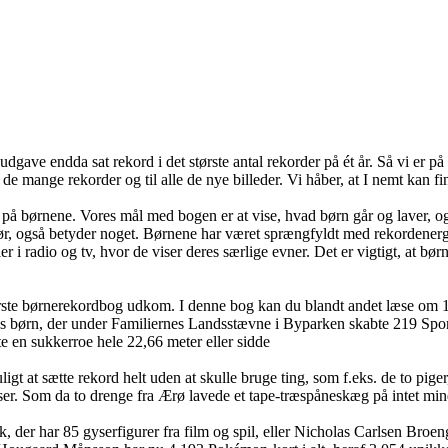
udgave endda sat rekord i det største antal rekorder på ét år. Så vi er 
il de mange rekorder og til alle de nye billeder. Vi håber, at I nemt kan f
kus på børnene. Vores mål med bogen er at vise, hvad børn går og laver,
g gør, også betyder noget. Børnene har været sprængfyldt med rekordener
r i radio og tv, hvor de viser deres særlige evner. Det er vigtigt, at bø
rste børnerekordbog udkom. I denne bog kan du blandt andet læse om 15
rn, der under Familiernes Landsstævne i Byparken skabte 219 Sports- Ru
te en sukkerroe hele 22,66 meter eller sidde
t sætte rekord helt uden at skulle bruge ting, som f.eks. de to piger, d
ser. Som da to drenge fra Ærø lavede et tape-træspåneskæg på intet min
der har 85 gyserfigurer fra film og spil, eller Nicholas Carlsen Broeng,