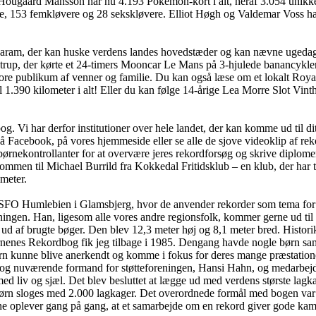
ugaard Månsson har nu 4.193 Pokémon-kort i alt, heraf 3.054 unikke. Og 
e, 153 femkløvere og 28 sekskløvere. Elliot Høgh og Valdemar Voss har
garam, der kan huske verdens landes hovedstæder og kan nævne ugedag
strup, der kørte et 24-timers Mooncar Le Mans på 3-hjulede banancykler
re publikum af venner og familie. Du kan også læse om et lokalt Roya
l 1.390 kilometer i alt! Eller du kan følge 14-årige Lea Morre Slot Vinth
 Vi har derfor institutioner over hele landet, der kan komme ud til dit
på Facebook, på vores hjemmeside eller se alle de sjove videoklip af re
nekontrollanter for at overvære jeres rekordforsøg og skrive diplomer. 
ommen til Michael Burrild fra Kokkedal Fritidsklub – en klub, der har 
ameter.
 hos SFO Humlebien i Glamsbjerg, hvor de anvender rekorder som tema 
ingen. Han, ligesom alle vores andre regionsfolk, kommer gerne ud til r
ud af brugte bøger. Den blev 12,3 meter høj og 8,1 meter bred. Histo
ørnenes Rekordbog fik jeg tilbage i 1985. Dengang havde nogle børn sam
rn kunne blive anerkendt og komme i fokus for deres mange præstation
 og nuværende formand for støtteforeningen, Hansi Hahn, og medarbejd
med liv og sjæl. Det blev besluttet at lægge ud med verdens største la
børn sloges med 2.000 lagkager. Det overordnede formål med bogen var 
e oplever gang på gang, at et samarbejde om en rekord giver gode kammer