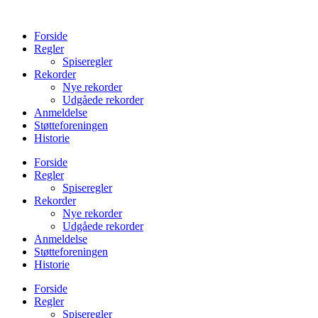
Videre
til
Forside
indhold
Regler
Spiseregler
Rekorder
Nye rekorder
Udgåede rekorder
Anmeldelse
Støtteforeningen
Historie
Forside
Regler
Spiseregler
Rekorder
Nye rekorder
Udgåede rekorder
Anmeldelse
Støtteforeningen
Historie
Forside
Regler
Spiseregler