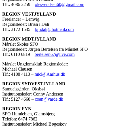
Tlf.: 4086 2259 –
olesvendsen60@gmail.com
REGION VESTJYLLAND
Freelancer – Lemvig
Regionsleder: Brian i Dali
Tlf.: 3172 1535 –
bj-idali@hotmail.com
REGION MIDTJYLLAND
Mårslet Skoles SFO
Regionsleder: Jørgen Bertelsen fra Mårslet SFO
Tlf.: 6110 6819 –
bertelsen67@live.com
Mårslet Ungdomsklub Regionsleder:
Michael Clausen
Tlf.: 4188 4113 –
micl@Aarhus.dk
REGION SYDVESTJYLLAND
Samuelsgården, Oksbøl
Institutionsleder: Conny Andersen
Tlf.: 5127 4668 –
coan@varde.dk
REGION FYN
SFO Humlebien, Glamsbjerg
Telefon: 6474 7862
Institutionsleder: Michael Bøgeskov