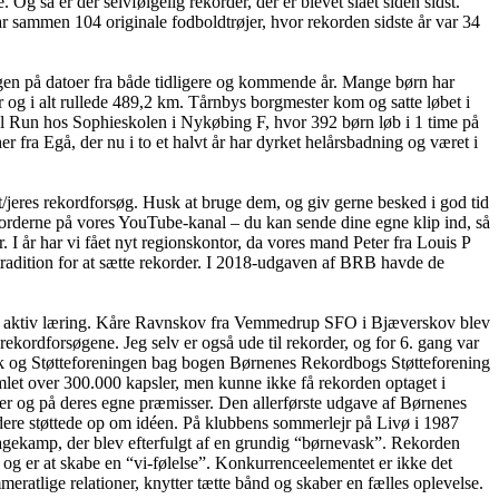
så er der selvfølgelig rekorder, der er blevet slået siden sidst.
 sammen 104 originale fodboldtrøjer, hvor rekorden sidste år var 34
en på datoer fra både tidligere og kommende år. Mange børn har
 og i alt rullede 489,2 km. Tårnbys borgmester kom og satte løbet i
l Run hos Sophieskolen i Nykøbing F, hvor 392 børn løb i 1 time på
er fra Egå, der nu i to et halvt år har dyrket helårsbadning og været i
/jeres rekordforsøg. Husk at bruge dem, og giv gerne besked i god tid
korderne på vores YouTube-kanal – du kan sende dine egne klip ind, så
I år har vi fået nyt regionskontor, da vores mand Peter fra Louis P
tradition for at sætte rekorder. I 2018-udgaven af BRB havde de
for aktiv læring. Kåre Ravnskov fra Vemmedrup SFO i Bjæverskov blev
ekordforsøgene. Jeg selv er også ude til rekorder, og for 6. gang var
rik og Støtteforeningen bag bogen Børnenes Rekordbogs Støtteforening
let over 300.000 kapsler, men kunne ikke få rekorden optaget i
er og på deres egne præmisser. Den allerførste udgave af Børnenes
ere støttede op om idéen. På klubbens sommerlejr på Livø i 1987
gkagekamp, der blev efterfulgt af en grundig “børnevask”. Rekorden
og er at skabe en “vi-følelse”. Konkurrenceelementet er ikke det
atlige relationer, knytter tætte bånd og skaber en fælles oplevelse.