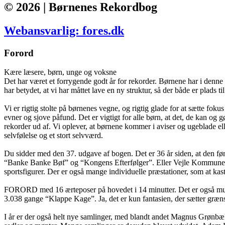
© 2026 | Børnenes Rekordbog
Webansvarlig: fores.dk
Forord
Kære læsere, børn, unge og voksne
Det har været et forrygende godt år for rekorder. Børnene har i denne 
har betydet, at vi har måttet lave en ny struktur, så der både er plads t
Vi er rigtig stolte på børnenes vegne, og rigtig glade for at sætte fo
evner og sjove påfund. Det er vigtigt for alle børn, at det, de kan o
rekorder ud af. Vi oplever, at børnene kommer i aviser og ugeblade elle
selvfølelse og et stort selvværd.
Du sidder med den 37. udgave af bogen. Det er 36 år siden, at den fø
“Banke Banke Bøf” og “Kongens Efterfølger”. Eller Vejle Kommunes bø
sportsfigurer. Der er også mange individuelle præstationer, som at kas
FORORD med 16 ærteposer på hovedet i 14 minutter. Det er også muligt a
3.038 gange “Klappe Kage”. Ja, det er kun fantasien, der sætter græn
I år er der også helt nye samlinger, med blandt andet Magnus Grønbæk, 