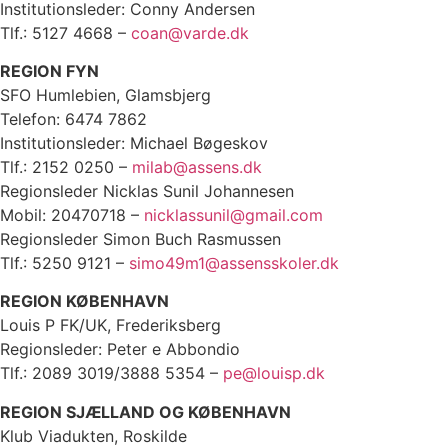
Institutionsleder: Conny Andersen
Tlf.: 5127 4668 –
coan@varde.dk
REGION FYN
SFO Humlebien, Glamsbjerg
Telefon: 6474 7862
Institutionsleder: Michael Bøgeskov
Tlf.: 2152 0250 –
milab@assens.dk
Regionsleder Nicklas Sunil Johannesen
Mobil: 20470718 –
nicklassunil@gmail.com
Regionsleder Simon Buch Rasmussen
Tlf.: 5250 9121 –
simo49m1@assensskoler.dk
REGION KØBENHAVN
Louis P FK/UK, Frederiksberg
Regionsleder: Peter e Abbondio
Tlf.: 2089 3019/3888 5354 –
pe@louisp.dk
REGION SJÆLLAND OG KØBENHAVN
Klub Viadukten, Roskilde