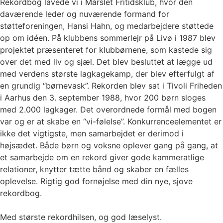
Rekordbog lavede vi i Mårslet Fritidsklub, hvor den
daværende leder og nuværende formand for
støtteforeningen, Hansi Hahn, og medarbejdere støttede
op om idéen. På klubbens sommerlejr på Livø i 1987 blev
projektet præsenteret for klubbørnene, som kastede sig
over det med liv og sjæl. Det blev besluttet at lægge ud
med verdens største lagkagekamp, der blev efterfulgt af
en grundig “børnevask”. Rekorden blev sat i Tivoli Friheden
i Aarhus den 3. september 1988, hvor 200 børn sloges
med 2.000 lagkager. Det overordnede formål med bogen
var og er at skabe en “vi-følelse”. Konkurrenceelementet er
ikke det vigtigste, men samarbejdet er derimod i
højsædet. Både børn og voksne oplever gang på gang, at
et samarbejde om en rekord giver gode kammeratlige
relationer, knytter tætte bånd og skaber en fælles
oplevelse. Rigtig god fornøjelse med din nye, sjove
rekordbog.
Med største rekordhilsen, og god læselyst.