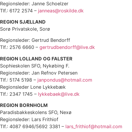
Regionsleder: Janne Schoelzer
Tlf.: 6172 2574 –
janneas@roskilde.dk
REGION SJÆLLAND
Sorø Privatskole, Sorø
Regionsleder: Gertrud Bendorff
Tlf.: 2576 6660 –
gertrudbendorff@live.dk
REGION LOLLAND OG FALSTER
Sophieskolen SFO, Nykøbing F.
Regionsleder: Jan Refnov Petersen
Tlf.: 5174 5198 –
janpondus@hotmail.com
Regionsleder Lone Lykkebæk
Tlf.: 2347 1745 –
lykkebaek@live.dk
REGION BORNHOLM
Paradisbakkeskolens SFO, Nexø
Regionsleder: Lars Frithiof
Tlf.: 4087 6946/5692 3381 –
lars_frithiof@hotmail.com