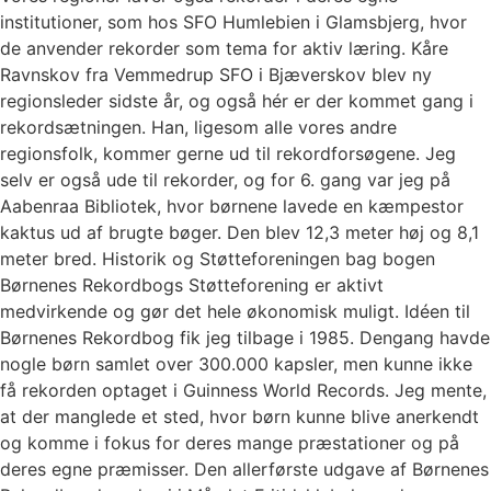
institutioner, som hos SFO Humlebien i Glamsbjerg, hvor
de anvender rekorder som tema for aktiv læring. Kåre
Ravnskov fra Vemmedrup SFO i Bjæverskov blev ny
regionsleder sidste år, og også hér er der kommet gang i
rekordsætningen. Han, ligesom alle vores andre
regionsfolk, kommer gerne ud til rekordforsøgene. Jeg
selv er også ude til rekorder, og for 6. gang var jeg på
Aabenraa Bibliotek, hvor børnene lavede en kæmpestor
kaktus ud af brugte bøger. Den blev 12,3 meter høj og 8,1
meter bred. Historik og Støtteforeningen bag bogen
Børnenes Rekordbogs Støtteforening er aktivt
medvirkende og gør det hele økonomisk muligt. Idéen til
Børnenes Rekordbog fik jeg tilbage i 1985. Dengang havde
nogle børn samlet over 300.000 kapsler, men kunne ikke
få rekorden optaget i Guinness World Records. Jeg mente,
at der manglede et sted, hvor børn kunne blive anerkendt
og komme i fokus for deres mange præstationer og på
deres egne præmisser. Den allerførste udgave af Børnenes