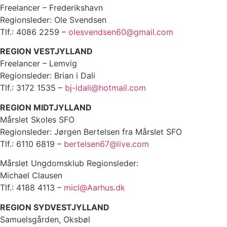
Freelancer – Frederikshavn
Regionsleder: Ole Svendsen
Tlf.: 4086 2259 –
olesvendsen60@gmail.com
REGION VESTJYLLAND
Freelancer – Lemvig
Regionsleder: Brian i Dali
Tlf.: 3172 1535 –
bj-idali@hotmail.com
REGION MIDTJYLLAND
Mårslet Skoles SFO
Regionsleder: Jørgen Bertelsen fra Mårslet SFO
Tlf.: 6110 6819 –
bertelsen67@live.com
Mårslet Ungdomsklub Regionsleder:
Michael Clausen
Tlf.: 4188 4113 –
micl@Aarhus.dk
REGION SYDVESTJYLLAND
Samuelsgården, Oksbøl