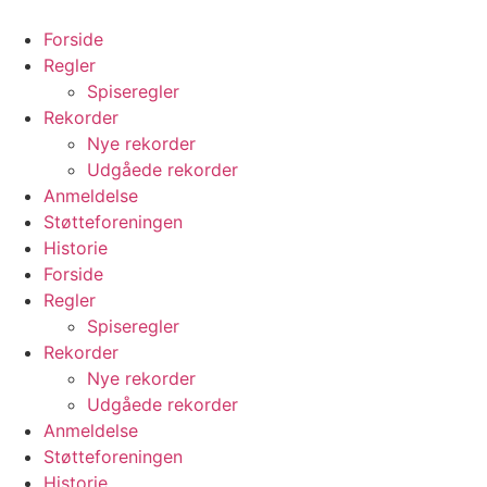
Videre
til
Forside
indhold
Regler
Spiseregler
Rekorder
Nye rekorder
Udgåede rekorder
Anmeldelse
Støtteforeningen
Historie
Forside
Regler
Spiseregler
Rekorder
Nye rekorder
Udgåede rekorder
Anmeldelse
Støtteforeningen
Historie