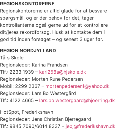
REGIONSKONTORERNE
Regionskontorerne er altid glade for at besvare
spørgsmål, og er der behov for det, tager
kontrollanterne også gerne ud for at kontrollere
dit/jeres rekordforsøg. Husk at kontakte dem i
god tid inden forsøget – og senest 3 uger før.
REGION NORDJYLLAND
Tårs Skole
Regionsleder: Karina Frandsen
Tlf.: 2233 1939 –
kari258a@hjskole.dk
Regionsleder: Morten Rune Pedersen
Mobil: 2299 2367 –
mortenpedersen1@yahoo.dk
Regionsleder: Lars Bo Westergård
Tlf.: 4122 4665 –
lars.bo.westergaard@hjoerring.dk
HotSpot, Frederikshavn
Regionsleder: Jens Christian Bjerregaard
Tlf.: 9845 7090/6014 8337 –
jebj@frederikshavn.dk