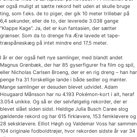
er også muligt at sætte rekord helt uden at skulle bruge
ting, som f.eks. de to piger, der gik 10 meter trillebør på
6,4 sekunder, eller de to, der leverede 3.038 gange
“Klappe Kage”. Ja, det er kun fantasien, der sætter
grænser. Som da to drenge fra Ærø lavede et tape-
træspåneskæg på intet mindre end 17,5 meter.
I år er der også helt nye samlinger, med blandt andet
Magnus Grønbæk, der har 85 gyserfigurer fra film og spil,
eller Nicholas Carlsen Broeng, der er en rig dreng – han har
penge fra 31 forskellige lande i både sedler og mønter.
Mange samlinger er desuden blevet udvidet. Adam
Hougaard Månsson har nu 4.193 Pokémon-kort i alt, heraf
3.054 unikke. Og så er der selvfølgelig rekorder, der er
blevet slået siden sidst. Heldige Julia Busch Carøe slog
gældende rekord og har 615 firkløvere, 153 femkløvere og
28 sekskløvere. Elliot Høgh og Valdemar Voss har sammen
104 originale fodboldtrøjer, hvor rekorden sidste år var 34