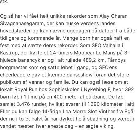
stk.
Og så har vi fået helt unikke rekorder som Ajay Charan
Sivagnanasegaram, der kan huske verdens landes
hovedstæder og kan nævne ugedagen på datoer fra både
tidligere og kommende år. Mange børn har også haft en
fest med at sætte deres rekorder. Som SFO Valhalla i
Kastrup, der kørte et 24-timers Mooncar Le Mans på 3-
hjulede banancykler og i alt rullede 489,2 km. Tårnbys
borgmester kom og satte løbet i gang, og SFO’ens
cheerleadere gav et kæmpe danseshow foran det store
publikum af venner og familie. Du kan også læse om et
lokalt Royal Run hos Sophieskolen i Nykøbing F, hvor 392
børn løb i 1 time på en 400-meter atletikbane. De løb
samlet 3.476 runder, hvilket svarer til 1.390 kilometer i alt!
Eller du kan følge 14-årige Lea Morre Slot Vinther fra Egå,
der nu i to et halvt år har dyrket helårsbadning og været i
vandet næsten hver eneste dag – en ægte viking.