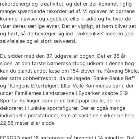
rekordenergi og kreativitet, og det er der kommet rigtig
mange spændende rekorder ud af. Vi oplever, at børnene
kommer i aviser og ugeblade eller i radio og tv, hvor de
viser deres særlige evner. Det er vigtigt, at børn bliver set
og hørt, så de bevæger sig ind i voksenlivet med en god
selvfølelse og et stort selvværd.
Du sidder med den 37. udgave af bogen. Det er 36 år
siden, at den første børnerekordbog udkom. I denne bog
kan du blandt andet læse om 154 elever fra Fårvang Skole,
der satte dobbeltrekord, da de legede “Banke Banke Bøf”
og “Kongens Efterfølger”. Eller Vejle Kommunes børn, der
under Familiernes Landsstævne i Byparken skabte 219
Sports- Rullinger, som er en toiletpapirsrulle, der er
dekoreret til unikke sportsfigurer. Der er også mange
individuelle præstationer, som at kaste en sukkerroe hele
22,66 meter eller sidde
FORORD med 16 ærteposer på hovedet i 14 minutter. Det