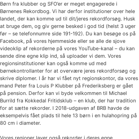
Børn fra klubber og SFO’er er meget engagerede i
Børnenes Rekordbog. Vi har derfor institutioner over hele
landet, der kan komme ud til dit/jeres rekordforsøg. Husk
at bruge dem, og giv gerne besked i god tid (helst 3 uger
før – se telefonnumre side 191-192). Du kan besøge os på
Facebook, på vores hjemmeside eller se alle de sjove
videoklip af rekorderne på vores YouTube-kanal – du kan
sende dine egne klip ind, så uploader vi dem. Vores
regionsinstitutioner kan også komme ud med
børnekontrollanter for at overvære jeres rekordforsøg og
skrive diplomer. I år har vi fået nyt regionskontor, da vores
mand Peter fra Louis P Klubber på Frederiksberg er gået
på pension. Derfor kan vi byde velkommen til Michael
Burrild fra Kokkedal Fritidsklub – en klub, der har tradition
for at sætte rekorder. I 2018-udgaven af BRB havde de
eksempelvis fået plads til hele 13 børn i en hulahopring på
80 cm i diameter.
Vores regioner laver også rekorder i deres egne