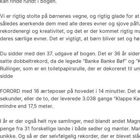
kan finde rundt i bogen.
Vi er rigtig stolte på børnenes vegne, og rigtig glade for
således anerkende dem med alle deres evner og sjove påfun
rekordenergi og kreativitet, og det er der kommet rigtig m
deres særlige evner. Det er vigtigt, at børn bliver set og 
Du sidder med den 37. udgave af bogen. Det er 36 år side
satte dobbeltrekord, da de legede “Banke Banke Bøf” og “
Rullinger, som er en toiletpapirsrulle, der er dekoreret til
sidde
FORORD med 16 ærteposer på hovedet i 14 minutter. Det er og
sekunder, eller de to, der leverede 3.038 gange “Klappe K
mindre end 17,5 meter.
I år er der også helt nye samlinger, med blandt andet Magnu
penge fra 31 forskellige lande i både sedler og mønter. 
unikke. Og så er der selvfølgelig rekorder, der er blevet s