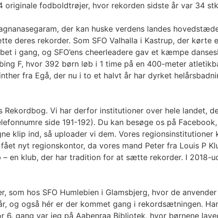
riginale fodboldtrøjer, hvor rekorden sidste år var 34 stk
Sivagnanasegaram, der kan huske verdens landes hovedstæd
te deres rekorder. Som SFO Valhalla i Kastrup, der kørte
løbet i gang, og SFO’ens cheerleadere gav et kæmpe danses
ng F, hvor 392 børn løb i 1 time på en 400-meter atletikban
 Vinther fra Egå, der nu i to et halvt år har dyrket helårsb
Rekordbog. Vi har derfor institutioner over hele landet, d
telefonnumre side 191-192). Du kan besøge os på Facebook, 
e klip ind, så uploader vi dem. Vores regionsinstitutione
i fået nyt regionskontor, da vores mand Peter fra Louis P K
 – en klub, der har tradition for at sætte rekorder. I 2018
oner, som hos SFO Humlebien i Glamsbjerg, hvor de anvender
r, og også hér er der kommet gang i rekordsætningen. Han
 for 6. gang var jeg på Aabenraa Bibliotek, hvor børnene l