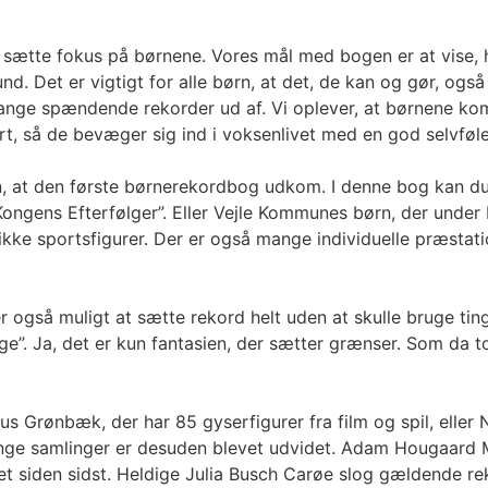
 at sætte fokus på børnene. Vores mål med bogen er at vise,
d. Det er vigtigt for alle børn, at det, de kan og gør, og
ange spændende rekorder ud af. Vi oplever, at børnene komme
hørt, så de bevæger sig ind i voksenlivet med en god selvføl
n, at den første børnerekordbog udkom. I denne bog kan du
Kongens Efterfølger”. Eller Vejle Kommunes børn, der unde
 unikke sportsfigurer. Der er også mange individuelle præsta
så muligt at sætte rekord helt uden at skulle bruge ting, s
age”. Ja, det er kun fantasien, der sætter grænser. Som da
s Grønbæk, der har 85 gyserfigurer fra film og spil, eller 
Mange samlinger er desuden blevet udvidet. Adam Hougaard 
lået siden sidst. Heldige Julia Busch Carøe slog gældende r