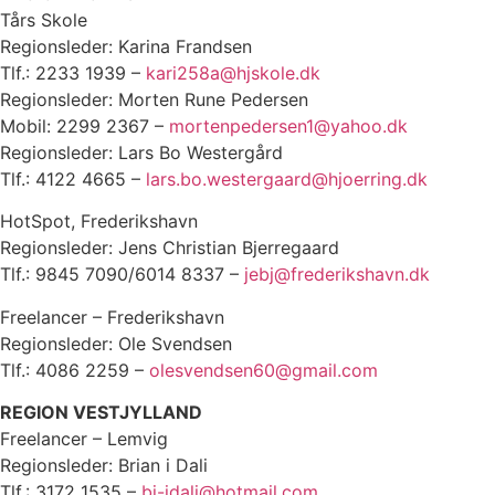
Tårs Skole
Regionsleder: Karina Frandsen
Tlf.: 2233 1939 –
kari258a@hjskole.dk
Regionsleder: Morten Rune Pedersen
Mobil: 2299 2367 –
mortenpedersen1@yahoo.dk
Regionsleder: Lars Bo Westergård
Tlf.: 4122 4665 –
lars.bo.westergaard@hjoerring.dk
HotSpot, Frederikshavn
Regionsleder: Jens Christian Bjerregaard
Tlf.: 9845 7090/6014 8337 –
jebj@frederikshavn.dk
Freelancer – Frederikshavn
Regionsleder: Ole Svendsen
Tlf.: 4086 2259 –
olesvendsen60@gmail.com
REGION VESTJYLLAND
Freelancer – Lemvig
Regionsleder: Brian i Dali
Tlf.: 3172 1535 –
bj-idali@hotmail.com