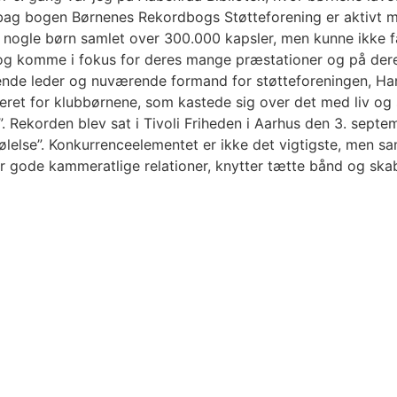
 bag bogen Børnenes Rekordbogs Støtteforening er aktivt m
 nogle børn samlet over 300.000 kapsler, men kunne ikke f
 og komme i fokus for deres mange præstationer og på der
rende leder og nuværende formand for støtteforeningen, H
eret for klubbørnene, som kastede sig over det med liv og 
”. Rekorden blev sat i Tivoli Friheden i Aarhus den 3. sep
ølelse”. Konkurrenceelementet er ikke det vigtigste, men 
 gode kammeratlige relationer, knytter tætte bånd og skabe