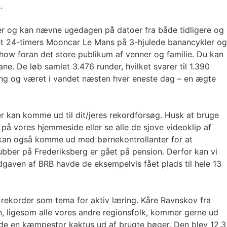
.
er og kan nævne ugedagen på datoer fra både tidligere og
 et 24-timers Mooncar Le Mans på 3-hjulede banancykler og
how foran det store publikum af venner og familie. Du kan
e. De løb samlet 3.476 runder, hvilket svarer til 1.390
adning og været i vandet næsten hver eneste dag – en ægte
er kan komme ud til dit/jeres rekordforsøg. Husk at bruge
på vores hjemmeside eller se alle de sjove videoklip af
r kan også komme ud med børnekontrollanter for at
lubber på Frederiksberg er gået på pension. Derfor kan vi
-udgaven af BRB havde de eksempelvis fået plads til hele 13
 rekorder som tema for aktiv læring. Kåre Ravnskov fra
, ligesom alle vores andre regionsfolk, kommer gerne ud
avede en kæmpestor kaktus ud af brugte bøger. Den blev 12,3