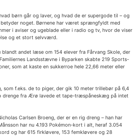
 hvad børn går og laver, og hvad de er supergode til – og
så betyder noget. Børnene har været sprængfyldt med
r i aviser og ugeblade eller i radio og tv, hvor de viser
else og et stort selvværd.
 blandt andet læse om 154 elever fra Fårvang Skole, der
r Familiernes Landsstævne i Byparken skabte 219 Sports-
tioner, som at kaste en sukkerroe hele 22,66 meter eller
om f.eks. de to piger, der gik 10 meter trillebør på 6,4
 to drenge fra Ærø lavede et tape-træspåneskæg på intet
Nicholas Carlsen Broeng, der er en rig dreng – han har
Månsson har nu 4.193 Pokémon-kort i alt, heraf 3.054
ekord og har 615 firkløvere, 153 femkløvere og 28