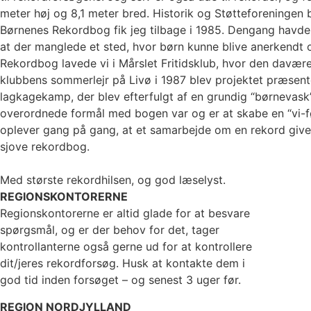
meter høj og 8,1 meter bred. Historik og Støtteforeningen
Børnenes Rekordbog fik jeg tilbage i 1985. Dengang havde
at der manglede et sted, hvor børn kunne blive anerkendt
Rekordbog lavede vi i Mårslet Fritidsklub, hvor den davæ
klubbens sommerlejr på Livø i 1987 blev projektet præsent
lagkagekamp, der blev efterfulgt af en grundig “børnevask
overordnede formål med bogen var og er at skabe en “vi-f
oplever gang på gang, at et samarbejde om en rekord giver
sjove rekordbog.
Med største rekordhilsen, og god læselyst.
REGIONSKONTORERNE
Regionskontorerne er altid glade for at besvare
spørgsmål, og er der behov for det, tager
kontrollanterne også gerne ud for at kontrollere
dit/jeres rekordforsøg. Husk at kontakte dem i
god tid inden forsøget – og senest 3 uger før.
REGION NORDJYLLAND