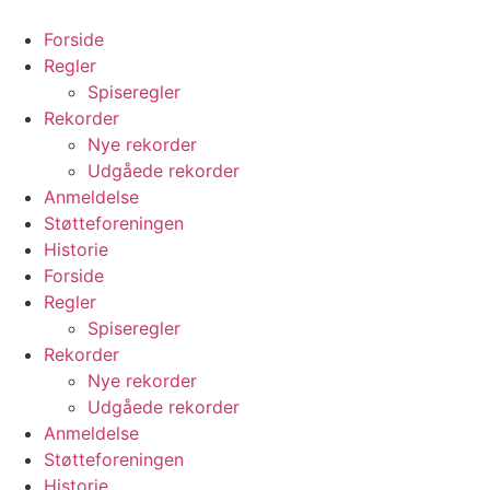
Videre
til
Forside
indhold
Regler
Spiseregler
Rekorder
Nye rekorder
Udgåede rekorder
Anmeldelse
Støtteforeningen
Historie
Forside
Regler
Spiseregler
Rekorder
Nye rekorder
Udgåede rekorder
Anmeldelse
Støtteforeningen
Historie