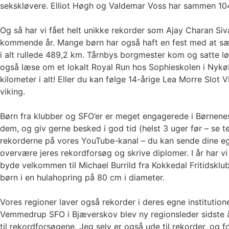
sekskløvere. Elliot Høgh og Valdemar Voss har sammen 104 o
Og så har vi fået helt unikke rekorder som Ajay Charan 
kommende år. Mange børn har også haft en fest med at sæt
i alt rullede 489,2 km. Tårnbys borgmester kom og satte 
også læse om et lokalt Royal Run hos Sophieskolen i Nykøbi
kilometer i alt! Eller du kan følge 14-årige Lea Morre Slot
viking.
Børn fra klubber og SFO’er er meget engagerede i Børnenes 
dem, og giv gerne besked i god tid (helst 3 uger før – se 
rekorderne på vores YouTube-kanal – du kan sende dine egn
overvære jeres rekordforsøg og skrive diplomer. I år har v
byde velkommen til Michael Burrild fra Kokkedal Fritidsklub
børn i en hulahopring på 80 cm i diameter.
Vores regioner laver også rekorder i deres egne instituti
Vemmedrup SFO i Bjæverskov blev ny regionsleder sidste å
til rekordforsøgene. Jeg selv er også ude til rekorder, og