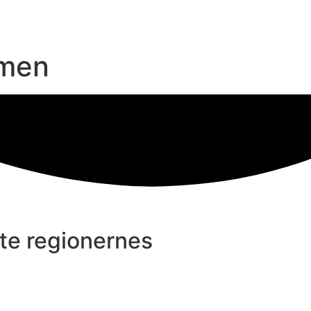
imen
kte regionernes