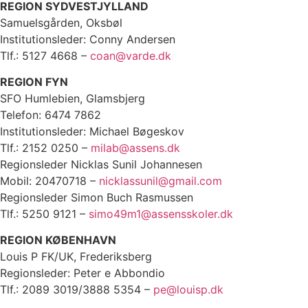
REGION SYDVESTJYLLAND
Samuelsgården, Oksbøl
Institutionsleder: Conny Andersen
Tlf.: 5127 4668 –
coan@varde.dk
REGION FYN
SFO Humlebien, Glamsbjerg
Telefon: 6474 7862
Institutionsleder: Michael Bøgeskov
Tlf.: 2152 0250 –
milab@assens.dk
Regionsleder Nicklas Sunil Johannesen
Mobil: 20470718 –
nicklassunil@gmail.com
Regionsleder Simon Buch Rasmussen
Tlf.: 5250 9121 –
simo49m1@assensskoler.dk
REGION KØBENHAVN
Louis P FK/UK, Frederiksberg
Regionsleder: Peter e Abbondio
Tlf.: 2089 3019/3888 5354 –
pe@louisp.dk