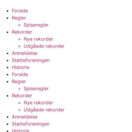
Videre
til
Forside
indhold
Regler
Spiseregler
Rekorder
Nye rekorder
Udgåede rekorder
Anmeldelse
Støtteforeningen
Historie
Forside
Regler
Spiseregler
Rekorder
Nye rekorder
Udgåede rekorder
Anmeldelse
Støtteforeningen
Historie