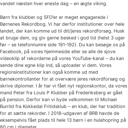
vandet næsten hver eneste dag – en ægte viking.
Børn fra klubber og SFO’er er meget engagerede i
Børnenes Rekordbog. Vi har derfor institutioner over hele
landet, der kan komme ud til dit/jeres rekordforsøg. Husk
at bruge dem, og giv gerne besked i god tid (helst 3 uger
før – se telefonnumre side 191-192). Du kan besøge os på
Facebook, på vores hjemmeside eller se alle de sjove
videoklip af rekorderne på vores YouTube-kanal – du kan
sende dine egne klip ind, så uploader vi dem. Vores
regionsinstitutioner kan også komme ud med
børnekontrollanter for at overvære jeres rekordforsøg og
skrive diplomer. I år har vi fået nyt regionskontor, da vores
mand Peter fra Louis P Klubber på Frederiksberg er gået
på pension. Derfor kan vi byde velkommen til Michael
Burrild fra Kokkedal Fritidsklub – en klub, der har tradition
for at sætte rekorder. I 2018-udgaven af BRB havde de
eksempelvis fået plads til hele 13 børn i en hulahopring på
80 cm i diameter.