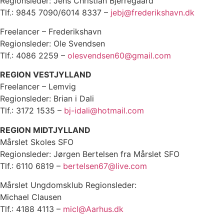
Regionsleder: Jens Christian Bjerregaard
Tlf.: 9845 7090/6014 8337 –
jebj@frederikshavn.dk
Freelancer – Frederikshavn
Regionsleder: Ole Svendsen
Tlf.: 4086 2259 –
olesvendsen60@gmail.com
REGION VESTJYLLAND
Freelancer – Lemvig
Regionsleder: Brian i Dali
Tlf.: 3172 1535 –
bj-idali@hotmail.com
REGION MIDTJYLLAND
Mårslet Skoles SFO
Regionsleder: Jørgen Bertelsen fra Mårslet SFO
Tlf.: 6110 6819 –
bertelsen67@live.com
Mårslet Ungdomsklub Regionsleder:
Michael Clausen
Tlf.: 4188 4113 –
micl@Aarhus.dk