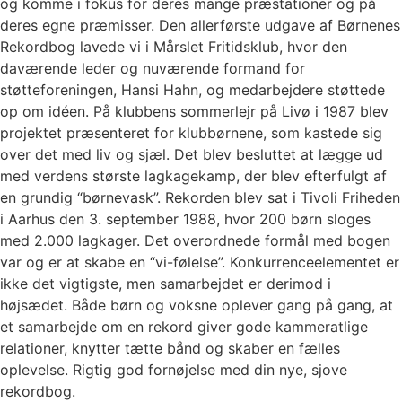
og komme i fokus for deres mange præstationer og på
deres egne præmisser. Den allerførste udgave af Børnenes
Rekordbog lavede vi i Mårslet Fritidsklub, hvor den
daværende leder og nuværende formand for
støtteforeningen, Hansi Hahn, og medarbejdere støttede
op om idéen. På klubbens sommerlejr på Livø i 1987 blev
projektet præsenteret for klubbørnene, som kastede sig
over det med liv og sjæl. Det blev besluttet at lægge ud
med verdens største lagkagekamp, der blev efterfulgt af
en grundig “børnevask”. Rekorden blev sat i Tivoli Friheden
i Aarhus den 3. september 1988, hvor 200 børn sloges
med 2.000 lagkager. Det overordnede formål med bogen
var og er at skabe en “vi-følelse”. Konkurrenceelementet er
ikke det vigtigste, men samarbejdet er derimod i
højsædet. Både børn og voksne oplever gang på gang, at
et samarbejde om en rekord giver gode kammeratlige
relationer, knytter tætte bånd og skaber en fælles
oplevelse. Rigtig god fornøjelse med din nye, sjove
rekordbog.