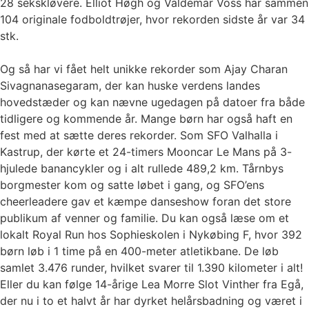
28 sekskløvere. Elliot Høgh og Valdemar Voss har sammen
104 originale fodboldtrøjer, hvor rekorden sidste år var 34
stk.
Og så har vi fået helt unikke rekorder som Ajay Charan
Sivagnanasegaram, der kan huske verdens landes
hovedstæder og kan nævne ugedagen på datoer fra både
tidligere og kommende år. Mange børn har også haft en
fest med at sætte deres rekorder. Som SFO Valhalla i
Kastrup, der kørte et 24-timers Mooncar Le Mans på 3-
hjulede banancykler og i alt rullede 489,2 km. Tårnbys
borgmester kom og satte løbet i gang, og SFO’ens
cheerleadere gav et kæmpe danseshow foran det store
publikum af venner og familie. Du kan også læse om et
lokalt Royal Run hos Sophieskolen i Nykøbing F, hvor 392
børn løb i 1 time på en 400-meter atletikbane. De løb
samlet 3.476 runder, hvilket svarer til 1.390 kilometer i alt!
Eller du kan følge 14-årige Lea Morre Slot Vinther fra Egå,
der nu i to et halvt år har dyrket helårsbadning og været i