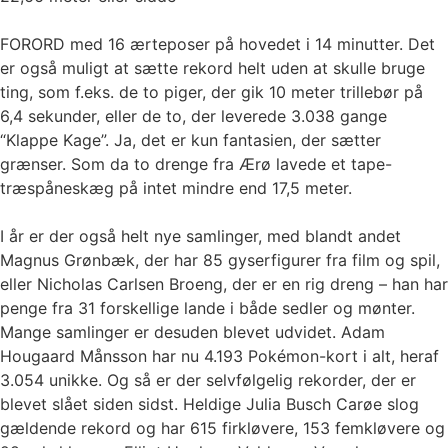
FORORD med 16 ærteposer på hovedet i 14 minutter. Det
er også muligt at sætte rekord helt uden at skulle bruge
ting, som f.eks. de to piger, der gik 10 meter trillebør på
6,4 sekunder, eller de to, der leverede 3.038 gange
“Klappe Kage”. Ja, det er kun fantasien, der sætter
grænser. Som da to drenge fra Ærø lavede et tape-
træspåneskæg på intet mindre end 17,5 meter.
I år er der også helt nye samlinger, med blandt andet
Magnus Grønbæk, der har 85 gyserfigurer fra film og spil,
eller Nicholas Carlsen Broeng, der er en rig dreng – han har
penge fra 31 forskellige lande i både sedler og mønter.
Mange samlinger er desuden blevet udvidet. Adam
Hougaard Månsson har nu 4.193 Pokémon-kort i alt, heraf
3.054 unikke. Og så er der selvfølgelig rekorder, der er
blevet slået siden sidst. Heldige Julia Busch Carøe slog
gældende rekord og har 615 firkløvere, 153 femkløvere og