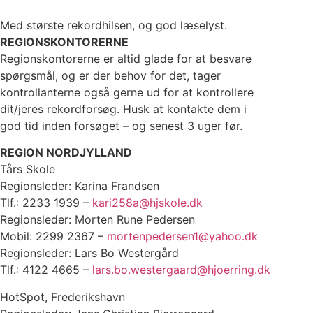
Med største rekordhilsen, og god læselyst.
REGIONSKONTORERNE
Regionskontorerne er altid glade for at besvare
spørgsmål, og er der behov for det, tager
kontrollanterne også gerne ud for at kontrollere
dit/jeres rekordforsøg. Husk at kontakte dem i
god tid inden forsøget – og senest 3 uger før.
REGION NORDJYLLAND
Tårs Skole
Regionsleder: Karina Frandsen
Tlf.: 2233 1939 –
kari258a@hjskole.dk
Regionsleder: Morten Rune Pedersen
Mobil: 2299 2367 –
mortenpedersen1@yahoo.dk
Regionsleder: Lars Bo Westergård
Tlf.: 4122 4665 –
lars.bo.westergaard@hjoerring.dk
HotSpot, Frederikshavn