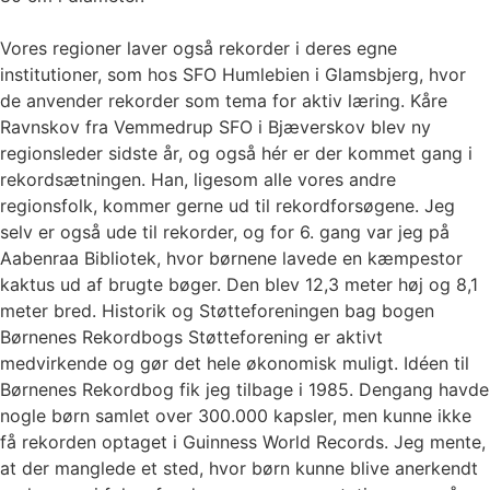
Vores regioner laver også rekorder i deres egne
institutioner, som hos SFO Humlebien i Glamsbjerg, hvor
de anvender rekorder som tema for aktiv læring. Kåre
Ravnskov fra Vemmedrup SFO i Bjæverskov blev ny
regionsleder sidste år, og også hér er der kommet gang i
rekordsætningen. Han, ligesom alle vores andre
regionsfolk, kommer gerne ud til rekordforsøgene. Jeg
selv er også ude til rekorder, og for 6. gang var jeg på
Aabenraa Bibliotek, hvor børnene lavede en kæmpestor
kaktus ud af brugte bøger. Den blev 12,3 meter høj og 8,1
meter bred. Historik og Støtteforeningen bag bogen
Børnenes Rekordbogs Støtteforening er aktivt
medvirkende og gør det hele økonomisk muligt. Idéen til
Børnenes Rekordbog fik jeg tilbage i 1985. Dengang havde
nogle børn samlet over 300.000 kapsler, men kunne ikke
få rekorden optaget i Guinness World Records. Jeg mente,
at der manglede et sted, hvor børn kunne blive anerkendt