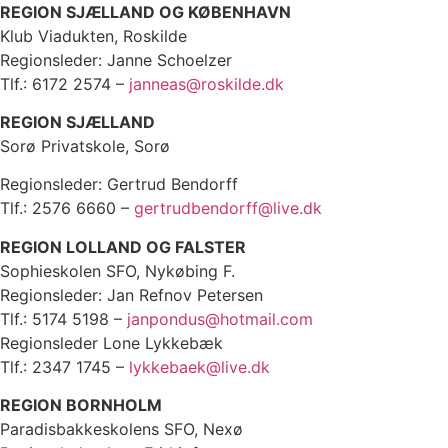
REGION SJÆLLAND OG KØBENHAVN
Klub Viadukten, Roskilde
Regionsleder: Janne Schoelzer
Tlf.: 6172 2574 –
janneas@roskilde.dk
REGION SJÆLLAND
Sorø Privatskole, Sorø
Regionsleder: Gertrud Bendorff
Tlf.: 2576 6660 –
gertrudbendorff@live.dk
REGION LOLLAND OG FALSTER
Sophieskolen SFO, Nykøbing F.
Regionsleder: Jan Refnov Petersen
Tlf.: 5174 5198 –
janpondus@hotmail.com
Regionsleder Lone Lykkebæk
Tlf.: 2347 1745 –
lykkebaek@live.dk
REGION BORNHOLM
Paradisbakkeskolens SFO, Nexø