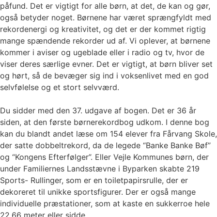
påfund. Det er vigtigt for alle børn, at det, de kan og gør,
også betyder noget. Børnene har været sprængfyldt med
rekordenergi og kreativitet, og det er der kommet rigtig
mange spændende rekorder ud af. Vi oplever, at børnene
kommer i aviser og ugeblade eller i radio og tv, hvor de
viser deres særlige evner. Det er vigtigt, at børn bliver set
og hørt, så de bevæger sig ind i voksenlivet med en god
selvfølelse og et stort selvværd.
Du sidder med den 37. udgave af bogen. Det er 36 år
siden, at den første børnerekordbog udkom. I denne bog
kan du blandt andet læse om 154 elever fra Fårvang Skole,
der satte dobbeltrekord, da de legede “Banke Banke Bøf”
og “Kongens Efterfølger”. Eller Vejle Kommunes børn, der
under Familiernes Landsstævne i Byparken skabte 219
Sports- Rullinger, som er en toiletpapirsrulle, der er
dekoreret til unikke sportsfigurer. Der er også mange
individuelle præstationer, som at kaste en sukkerroe hele
22,66 meter eller sidde