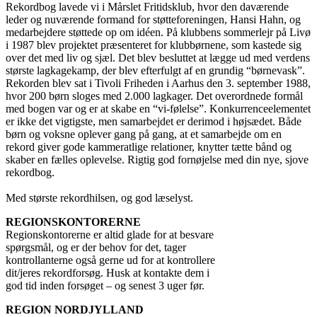
Rekordbog lavede vi i Mårslet Fritidsklub, hvor den daværende
leder og nuværende formand for støtteforeningen, Hansi Hahn, og
medarbejdere støttede op om idéen. På klubbens sommerlejr på Livø
i 1987 blev projektet præsenteret for klubbørnene, som kastede sig
over det med liv og sjæl. Det blev besluttet at lægge ud med verdens
største lagkagekamp, der blev efterfulgt af en grundig “børnevask”.
Rekorden blev sat i Tivoli Friheden i Aarhus den 3. september 1988,
hvor 200 børn sloges med 2.000 lagkager. Det overordnede formål
med bogen var og er at skabe en “vi-følelse”. Konkurrenceelementet
er ikke det vigtigste, men samarbejdet er derimod i højsædet. Både
børn og voksne oplever gang på gang, at et samarbejde om en
rekord giver gode kammeratlige relationer, knytter tætte bånd og
skaber en fælles oplevelse. Rigtig god fornøjelse med din nye, sjove
rekordbog.
Med største rekordhilsen, og god læselyst.
REGIONSKONTORERNE
Regionskontorerne er altid glade for at besvare
spørgsmål, og er der behov for det, tager
kontrollanterne også gerne ud for at kontrollere
dit/jeres rekordforsøg. Husk at kontakte dem i
god tid inden forsøget – og senest 3 uger før.
REGION NORDJYLLAND