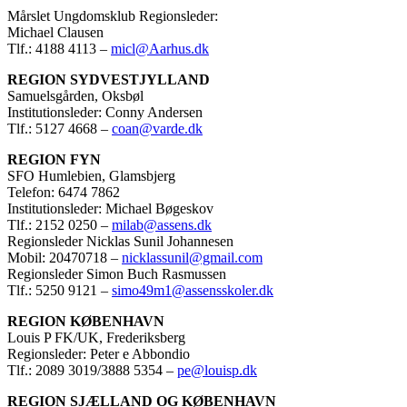
Mårslet Ungdomsklub Regionsleder:
Michael Clausen
Tlf.: 4188 4113 –
micl@Aarhus.dk
REGION SYDVESTJYLLAND
Samuelsgården, Oksbøl
Institutionsleder: Conny Andersen
Tlf.: 5127 4668 –
coan@varde.dk
REGION FYN
SFO Humlebien, Glamsbjerg
Telefon: 6474 7862
Institutionsleder: Michael Bøgeskov
Tlf.: 2152 0250 –
milab@assens.dk
Regionsleder Nicklas Sunil Johannesen
Mobil: 20470718 –
nicklassunil@gmail.com
Regionsleder Simon Buch Rasmussen
Tlf.: 5250 9121 –
simo49m1@assensskoler.dk
REGION KØBENHAVN
Louis P FK/UK, Frederiksberg
Regionsleder: Peter e Abbondio
Tlf.: 2089 3019/3888 5354 –
pe@louisp.dk
REGION SJÆLLAND OG KØBENHAVN