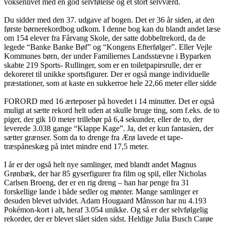
voksenlivet med en god selvfølelse og et stort selvværd.
Du sidder med den 37. udgave af bogen. Det er 36 år siden, at den
første børnerekordbog udkom. I denne bog kan du blandt andet læse
om 154 elever fra Fårvang Skole, der satte dobbeltrekord, da de
legede “Banke Banke Bøf” og “Kongens Efterfølger”. Eller Vejle
Kommunes børn, der under Familiernes Landsstævne i Byparken
skabte 219 Sports- Rullinger, som er en toiletpapirsrulle, der er
dekoreret til unikke sportsfigurer. Der er også mange individuelle
præstationer, som at kaste en sukkerroe hele 22,66 meter eller sidde
FORORD med 16 ærteposer på hovedet i 14 minutter. Det er også
muligt at sætte rekord helt uden at skulle bruge ting, som f.eks. de to
piger, der gik 10 meter trillebør på 6,4 sekunder, eller de to, der
leverede 3.038 gange “Klappe Kage”. Ja, det er kun fantasien, der
sætter grænser. Som da to drenge fra Ærø lavede et tape-
træspåneskæg på intet mindre end 17,5 meter.
I år er der også helt nye samlinger, med blandt andet Magnus
Grønbæk, der har 85 gyserfigurer fra film og spil, eller Nicholas
Carlsen Broeng, der er en rig dreng – han har penge fra 31
forskellige lande i både sedler og mønter. Mange samlinger er
desuden blevet udvidet. Adam Hougaard Månsson har nu 4.193
Pokémon-kort i alt, heraf 3.054 unikke. Og så er der selvfølgelig
rekorder, der er blevet slået siden sidst. Heldige Julia Busch Carøe