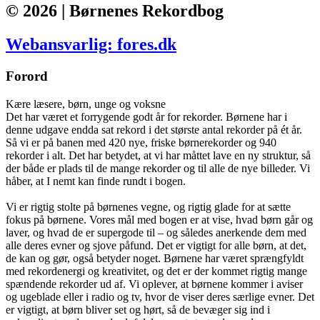
© 2026 | Børnenes Rekordbog
Webansvarlig: fores.dk
Forord
Kære læsere, børn, unge og voksne
Det har været et forrygende godt år for rekorder. Børnene har i
denne udgave endda sat rekord i det største antal rekorder på ét år.
Så vi er på banen med 420 nye, friske børnerekorder og 940
rekorder i alt. Det har betydet, at vi har måttet lave en ny struktur, så
der både er plads til de mange rekorder og til alle de nye billeder. Vi
håber, at I nemt kan finde rundt i bogen.
Vi er rigtig stolte på børnenes vegne, og rigtig glade for at sætte
fokus på børnene. Vores mål med bogen er at vise, hvad børn går og
laver, og hvad de er supergode til – og således anerkende dem med
alle deres evner og sjove påfund. Det er vigtigt for alle børn, at det,
de kan og gør, også betyder noget. Børnene har været sprængfyldt
med rekordenergi og kreativitet, og det er der kommet rigtig mange
spændende rekorder ud af. Vi oplever, at børnene kommer i aviser
og ugeblade eller i radio og tv, hvor de viser deres særlige evner. Det
er vigtigt, at børn bliver set og hørt, så de bevæger sig ind i