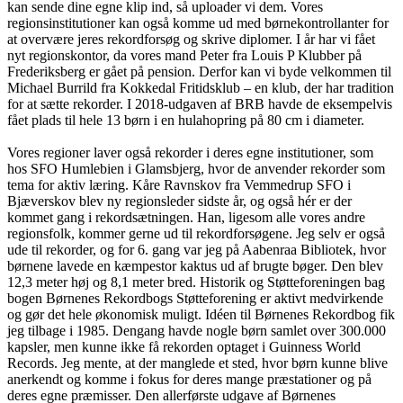
kan sende dine egne klip ind, så uploader vi dem. Vores
regionsinstitutioner kan også komme ud med børnekontrollanter for
at overvære jeres rekordforsøg og skrive diplomer. I år har vi fået
nyt regionskontor, da vores mand Peter fra Louis P Klubber på
Frederiksberg er gået på pension. Derfor kan vi byde velkommen til
Michael Burrild fra Kokkedal Fritidsklub – en klub, der har tradition
for at sætte rekorder. I 2018-udgaven af BRB havde de eksempelvis
fået plads til hele 13 børn i en hulahopring på 80 cm i diameter.
Vores regioner laver også rekorder i deres egne institutioner, som
hos SFO Humlebien i Glamsbjerg, hvor de anvender rekorder som
tema for aktiv læring. Kåre Ravnskov fra Vemmedrup SFO i
Bjæverskov blev ny regionsleder sidste år, og også hér er der
kommet gang i rekordsætningen. Han, ligesom alle vores andre
regionsfolk, kommer gerne ud til rekordforsøgene. Jeg selv er også
ude til rekorder, og for 6. gang var jeg på Aabenraa Bibliotek, hvor
børnene lavede en kæmpestor kaktus ud af brugte bøger. Den blev
12,3 meter høj og 8,1 meter bred. Historik og Støtteforeningen bag
bogen Børnenes Rekordbogs Støtteforening er aktivt medvirkende
og gør det hele økonomisk muligt. Idéen til Børnenes Rekordbog fik
jeg tilbage i 1985. Dengang havde nogle børn samlet over 300.000
kapsler, men kunne ikke få rekorden optaget i Guinness World
Records. Jeg mente, at der manglede et sted, hvor børn kunne blive
anerkendt og komme i fokus for deres mange præstationer og på
deres egne præmisser. Den allerførste udgave af Børnenes