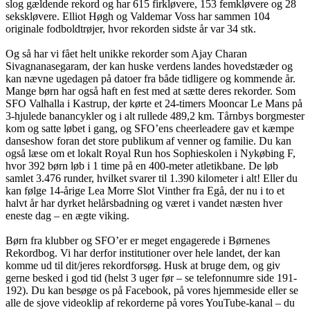
slog gældende rekord og har 615 firkløvere, 153 femkløvere og 28
sekskløvere. Elliot Høgh og Valdemar Voss har sammen 104
originale fodboldtrøjer, hvor rekorden sidste år var 34 stk.
Og så har vi fået helt unikke rekorder som Ajay Charan
Sivagnanasegaram, der kan huske verdens landes hovedstæder og
kan nævne ugedagen på datoer fra både tidligere og kommende år.
Mange børn har også haft en fest med at sætte deres rekorder. Som
SFO Valhalla i Kastrup, der kørte et 24-timers Mooncar Le Mans på
3-hjulede banancykler og i alt rullede 489,2 km. Tårnbys borgmester
kom og satte løbet i gang, og SFO’ens cheerleadere gav et kæmpe
danseshow foran det store publikum af venner og familie. Du kan
også læse om et lokalt Royal Run hos Sophieskolen i Nykøbing F,
hvor 392 børn løb i 1 time på en 400-meter atletikbane. De løb
samlet 3.476 runder, hvilket svarer til 1.390 kilometer i alt! Eller du
kan følge 14-årige Lea Morre Slot Vinther fra Egå, der nu i to et
halvt år har dyrket helårsbadning og været i vandet næsten hver
eneste dag – en ægte viking.
Børn fra klubber og SFO’er er meget engagerede i Børnenes
Rekordbog. Vi har derfor institutioner over hele landet, der kan
komme ud til dit/jeres rekordforsøg. Husk at bruge dem, og giv
gerne besked i god tid (helst 3 uger før – se telefonnumre side 191-
192). Du kan besøge os på Facebook, på vores hjemmeside eller se
alle de sjove videoklip af rekorderne på vores YouTube-kanal – du