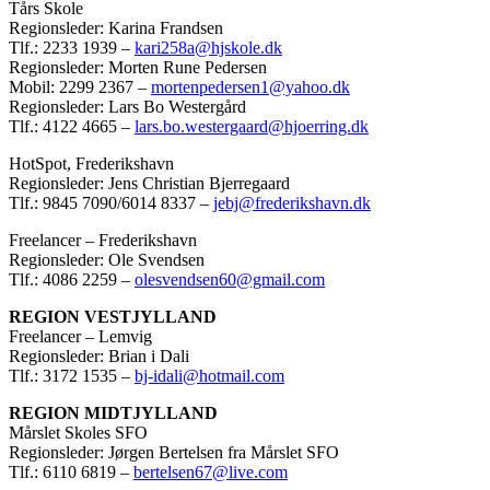
Tårs Skole
Regionsleder: Karina Frandsen
Tlf.: 2233 1939 –
kari258a@hjskole.dk
Regionsleder: Morten Rune Pedersen
Mobil: 2299 2367 –
mortenpedersen1@yahoo.dk
Regionsleder: Lars Bo Westergård
Tlf.: 4122 4665 –
lars.bo.westergaard@hjoerring.dk
HotSpot, Frederikshavn
Regionsleder: Jens Christian Bjerregaard
Tlf.: 9845 7090/6014 8337 –
jebj@frederikshavn.dk
Freelancer – Frederikshavn
Regionsleder: Ole Svendsen
Tlf.: 4086 2259 –
olesvendsen60@gmail.com
REGION VESTJYLLAND
Freelancer – Lemvig
Regionsleder: Brian i Dali
Tlf.: 3172 1535 –
bj-idali@hotmail.com
REGION MIDTJYLLAND
Mårslet Skoles SFO
Regionsleder: Jørgen Bertelsen fra Mårslet SFO
Tlf.: 6110 6819 –
bertelsen67@live.com