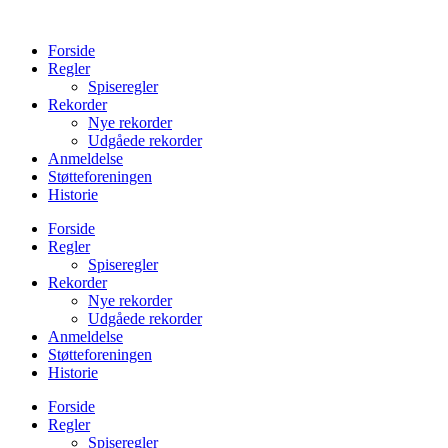
Videre
til
Forside
indhold
Regler
Spiseregler
Rekorder
Nye rekorder
Udgåede rekorder
Anmeldelse
Støtteforeningen
Historie
Forside
Regler
Spiseregler
Rekorder
Nye rekorder
Udgåede rekorder
Anmeldelse
Støtteforeningen
Historie
Forside
Regler
Spiseregler