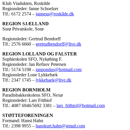
Klub Viadukten, Roskilde
Regionsleder: Janne Schoelzer
Tlf.: 6172 2574 –
janneas@roskilde.dk
REGION SJÆLLAND
Sorø Privatskole, Sorø
Regionsleder: Gertrud Bendorff
Tlf.: 2576 6660 –
gertrudbendorff@live.dk
REGION LOLLAND OG FALSTER
Sophieskolen SFO, Nykøbing F.
Regionsleder: Jan Refnov Petersen
Tlf.: 5174 5198 –
janpondus@hotmail.com
Regionsleder Lone Lykkebæk
Tlf.: 2347 1745 –
lykkebaek@live.dk
REGION BORNHOLM
Paradisbakkeskolens SFO, Nexø
Regionsleder: Lars Frithiof
Tlf.: 4087 6946/5692 3381 –
lars_frithiof@hotmail.com
STØTTEFORENINGEN
Formand: Hansi Hahn
Tlf.: 2398 9955 –
hanskurt.hahn@gmail.com