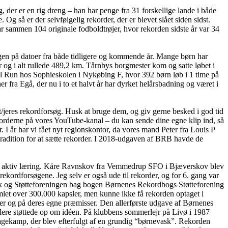
 der er en rig dreng – han har penge fra 31 forskellige lande i både
så er der selvfølgelig rekorder, der er blevet slået siden sidst.
 sammen 104 originale fodboldtrøjer, hvor rekorden sidste år var 34
en på datoer fra både tidligere og kommende år. Mange børn har
 og i alt rullede 489,2 km. Tårnbys borgmester kom og satte løbet i
l Run hos Sophieskolen i Nykøbing F, hvor 392 børn løb i 1 time på
er fra Egå, der nu i to et halvt år har dyrket helårsbadning og været i
/jeres rekordforsøg. Husk at bruge dem, og giv gerne besked i god tid
korderne på vores YouTube-kanal – du kan sende dine egne klip ind, så
I år har vi fået nyt regionskontor, da vores mand Peter fra Louis P
tradition for at sætte rekorder. I 2018-udgaven af BRB havde de
for aktiv læring. Kåre Ravnskov fra Vemmedrup SFO i Bjæverskov blev
ekordforsøgene. Jeg selv er også ude til rekorder, og for 6. gang var
rik og Støtteforeningen bag bogen Børnenes Rekordbogs Støtteforening
let over 300.000 kapsler, men kunne ikke få rekorden optaget i
er og på deres egne præmisser. Den allerførste udgave af Børnenes
ere støttede op om idéen. På klubbens sommerlejr på Livø i 1987
gkagekamp, der blev efterfulgt af en grundig “børnevask”. Rekorden