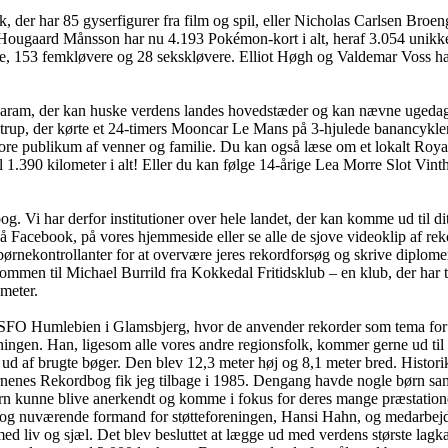
der har 85 gyserfigurer fra film og spil, eller Nicholas Carlsen Broeng,
ugaard Månsson har nu 4.193 Pokémon-kort i alt, heraf 3.054 unikke. Og 
e, 153 femkløvere og 28 sekskløvere. Elliot Høgh og Valdemar Voss har
garam, der kan huske verdens landes hovedstæder og kan nævne ugedag
strup, der kørte et 24-timers Mooncar Le Mans på 3-hjulede banancykler
re publikum af venner og familie. Du kan også læse om et lokalt Roya
l 1.390 kilometer i alt! Eller du kan følge 14-årige Lea Morre Slot Vinth
 Vi har derfor institutioner over hele landet, der kan komme ud til dit
på Facebook, på vores hjemmeside eller se alle de sjove videoklip af re
nekontrollanter for at overvære jeres rekordforsøg og skrive diplomer. 
ommen til Michael Burrild fra Kokkedal Fritidsklub – en klub, der har 
ameter.
 hos SFO Humlebien i Glamsbjerg, hvor de anvender rekorder som tema 
ingen. Han, ligesom alle vores andre regionsfolk, kommer gerne ud til r
ud af brugte bøger. Den blev 12,3 meter høj og 8,1 meter bred. Histo
ørnenes Rekordbog fik jeg tilbage i 1985. Dengang havde nogle børn sam
rn kunne blive anerkendt og komme i fokus for deres mange præstation
 og nuværende formand for støtteforeningen, Hansi Hahn, og medarbejd
med liv og sjæl. Det blev besluttet at lægge ud med verdens største la