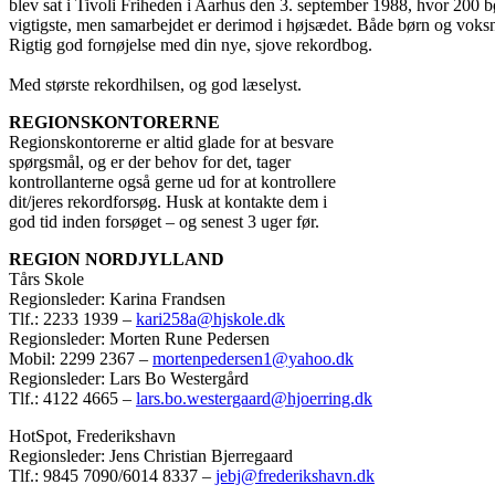
blev sat i Tivoli Friheden i Aarhus den 3. september 1988, hvor 200 
vigtigste, men samarbejdet er derimod i højsædet. Både børn og voksn
Rigtig god fornøjelse med din nye, sjove rekordbog.
Med største rekordhilsen, og god læselyst.
REGIONSKONTORERNE
Regionskontorerne er altid glade for at besvare
spørgsmål, og er der behov for det, tager
kontrollanterne også gerne ud for at kontrollere
dit/jeres rekordforsøg. Husk at kontakte dem i
god tid inden forsøget – og senest 3 uger før.
REGION NORDJYLLAND
Tårs Skole
Regionsleder: Karina Frandsen
Tlf.: 2233 1939 –
kari258a@hjskole.dk
Regionsleder: Morten Rune Pedersen
Mobil: 2299 2367 –
mortenpedersen1@yahoo.dk
Regionsleder: Lars Bo Westergård
Tlf.: 4122 4665 –
lars.bo.westergaard@hjoerring.dk
HotSpot, Frederikshavn
Regionsleder: Jens Christian Bjerregaard
Tlf.: 9845 7090/6014 8337 –
jebj@frederikshavn.dk