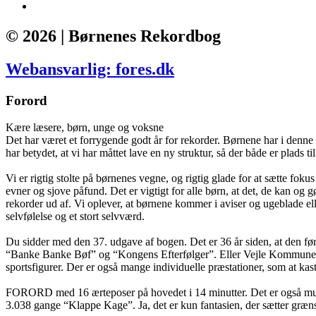
© 2026 | Børnenes Rekordbog
Webansvarlig: fores.dk
Forord
Kære læsere, børn, unge og voksne
Det har været et forrygende godt år for rekorder. Børnene har i denne 
har betydet, at vi har måttet lave en ny struktur, så der både er plads t
Vi er rigtig stolte på børnenes vegne, og rigtig glade for at sætte fo
evner og sjove påfund. Det er vigtigt for alle børn, at det, de kan o
rekorder ud af. Vi oplever, at børnene kommer i aviser og ugeblade elle
selvfølelse og et stort selvværd.
Du sidder med den 37. udgave af bogen. Det er 36 år siden, at den fø
“Banke Banke Bøf” og “Kongens Efterfølger”. Eller Vejle Kommunes bø
sportsfigurer. Der er også mange individuelle præstationer, som at kas
FORORD med 16 ærteposer på hovedet i 14 minutter. Det er også muligt a
3.038 gange “Klappe Kage”. Ja, det er kun fantasien, der sætter græn