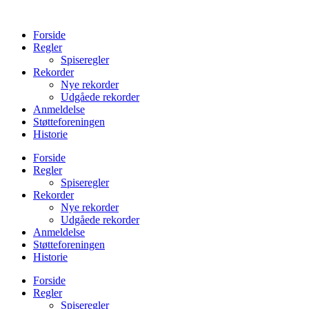
Videre
til
Forside
indhold
Regler
Spiseregler
Rekorder
Nye rekorder
Udgåede rekorder
Anmeldelse
Støtteforeningen
Historie
Forside
Regler
Spiseregler
Rekorder
Nye rekorder
Udgåede rekorder
Anmeldelse
Støtteforeningen
Historie
Forside
Regler
Spiseregler