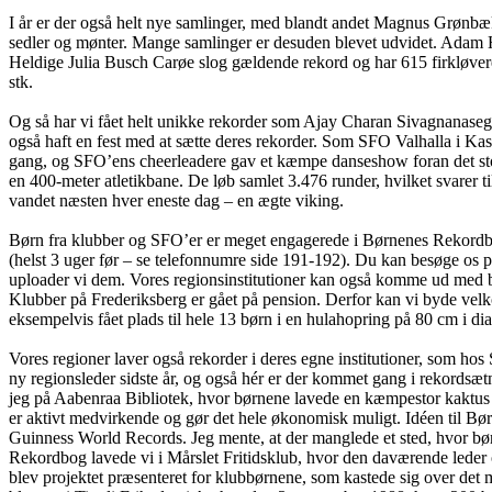
I år er der også helt nye samlinger, med blandt andet Magnus Grønbæk, 
sedler og mønter. Mange samlinger er desuden blevet udvidet. Adam Ho
Heldige Julia Busch Carøe slog gældende rekord og har 615 firkløver
stk.
Og så har vi fået helt unikke rekorder som Ajay Charan Sivagnanase
også haft en fest med at sætte deres rekorder. Som SFO Valhalla i Ka
gang, og SFO’ens cheerleadere gav et kæmpe danseshow foran det sto
en 400-meter atletikbane. De løb samlet 3.476 runder, hvilket svarer ti
vandet næsten hver eneste dag – en ægte viking.
Børn fra klubber og SFO’er er meget engagerede i Børnenes Rekordbog.
(helst 3 uger før – se telefonnumre side 191-192). Du kan besøge os 
uploader vi dem. Vores regionsinstitutioner kan også komme ud med bør
Klubber på Frederiksberg er gået på pension. Derfor kan vi byde velk
eksempelvis fået plads til hele 13 børn i en hulahopring på 80 cm i di
Vores regioner laver også rekorder i deres egne institutioner, som
ny regionsleder sidste år, og også hér er der kommet gang i rekordsætn
jeg på Aabenraa Bibliotek, hvor børnene lavede en kæmpestor kaktus 
er aktivt medvirkende og gør det hele økonomisk muligt. Idéen til B
Guinness World Records. Jeg mente, at der manglede et sted, hvor bø
Rekordbog lavede vi i Mårslet Fritidsklub, hvor den daværende leder
blev projektet præsenteret for klubbørnene, som kastede sig over det 