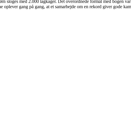
børn sloges med 2.000 lagkager. Det overordnede formål med bogen var 
e oplever gang på gang, at et samarbejde om en rekord giver gode kammer