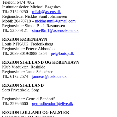
Telefon: 6474 7862
Institutionsleder: Michael Bøgeskov
Tlf.: 2152 0250 –
milab@assens.dk
Regionsleder Nicklas Sunil Johannesen
Mobil: 20470718 –
nicklassunil@gmail.com
Regionsleder Simon Buch Rasmussen
Tlf.: 5250 9121 –
simo49m1@assensskoler.dk
REGION KØBENHAVN
Louis P FK/UK, Frederiksberg
Regionsleder: Peter e Abbondio
Tlf.: 2089 3019/3888 5354 –
pe@louisp.dk
REGION SJÆLLAND OG KØBENHAVN
Klub Viadukten, Roskilde
Regionsleder: Janne Schoelzer
Tlf.: 6172 2574 –
janneas@roskilde.dk
REGION SJÆLLAND
Sorø Privatskole, Sorø
Regionsleder: Gertrud Bendorff
Tlf.: 2576 6660 –
gertrudbendorff@live.dk
REGION LOLLAND OG FALSTER