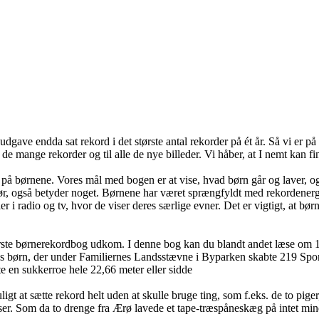
udgave endda sat rekord i det største antal rekorder på ét år. Så vi er 
il de mange rekorder og til alle de nye billeder. Vi håber, at I nemt kan f
kus på børnene. Vores mål med bogen er at vise, hvad børn går og laver,
g gør, også betyder noget. Børnene har været sprængfyldt med rekordener
r i radio og tv, hvor de viser deres særlige evner. Det er vigtigt, at bø
rste børnerekordbog udkom. I denne bog kan du blandt andet læse om 15
rn, der under Familiernes Landsstævne i Byparken skabte 219 Sports- Ru
te en sukkerroe hele 22,66 meter eller sidde
t sætte rekord helt uden at skulle bruge ting, som f.eks. de to piger, d
ser. Som da to drenge fra Ærø lavede et tape-træspåneskæg på intet min