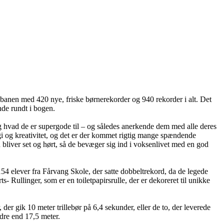
på banen med 420 nye, friske børnerekorder og 940 rekorder i alt. Det
inde rundt i bogen.
 og hvad de er supergode til – og således anerkende dem med alle deres
gi og kreativitet, og det er der kommet rigtig mange spændende
rn bliver set og hørt, så de bevæger sig ind i voksenlivet med en god
4 elever fra Fårvang Skole, der satte dobbeltrekord, da de legede
llinger, som er en toiletpapirsrulle, der er dekoreret til unikke
er gik 10 meter trillebør på 6,4 sekunder, eller de to, der leverede
dre end 17,5 meter.