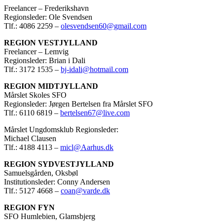
Freelancer – Frederikshavn
Regionsleder: Ole Svendsen
Tlf.: 4086 2259 –
olesvendsen60@gmail.com
REGION VESTJYLLAND
Freelancer – Lemvig
Regionsleder: Brian i Dali
Tlf.: 3172 1535 –
bj-idali@hotmail.com
REGION MIDTJYLLAND
Mårslet Skoles SFO
Regionsleder: Jørgen Bertelsen fra Mårslet SFO
Tlf.: 6110 6819 –
bertelsen67@live.com
Mårslet Ungdomsklub Regionsleder:
Michael Clausen
Tlf.: 4188 4113 –
micl@Aarhus.dk
REGION SYDVESTJYLLAND
Samuelsgården, Oksbøl
Institutionsleder: Conny Andersen
Tlf.: 5127 4668 –
coan@varde.dk
REGION FYN
SFO Humlebien, Glamsbjerg