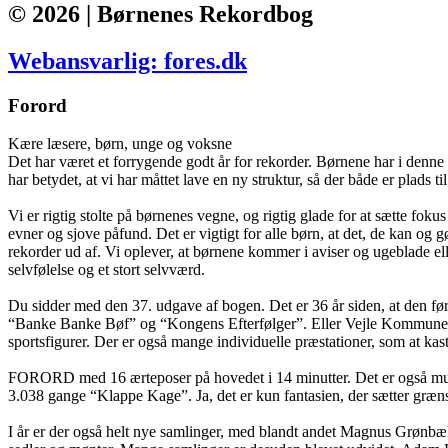
© 2026 | Børnenes Rekordbog
Webansvarlig: fores.dk
Forord
Kære læsere, børn, unge og voksne
Det har været et forrygende godt år for rekorder. Børnene har i denne 
har betydet, at vi har måttet lave en ny struktur, så der både er plads t
Vi er rigtig stolte på børnenes vegne, og rigtig glade for at sætte fo
evner og sjove påfund. Det er vigtigt for alle børn, at det, de kan o
rekorder ud af. Vi oplever, at børnene kommer i aviser og ugeblade elle
selvfølelse og et stort selvværd.
Du sidder med den 37. udgave af bogen. Det er 36 år siden, at den fø
“Banke Banke Bøf” og “Kongens Efterfølger”. Eller Vejle Kommunes bø
sportsfigurer. Der er også mange individuelle præstationer, som at kas
FORORD med 16 ærteposer på hovedet i 14 minutter. Det er også muligt a
3.038 gange “Klappe Kage”. Ja, det er kun fantasien, der sætter græn
I år er der også helt nye samlinger, med blandt andet Magnus Grønbæk, 