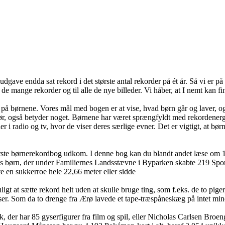
udgave endda sat rekord i det største antal rekorder på ét år. Så vi er 
il de mange rekorder og til alle de nye billeder. Vi håber, at I nemt kan f
kus på børnene. Vores mål med bogen er at vise, hvad børn går og laver,
g gør, også betyder noget. Børnene har været sprængfyldt med rekordener
r i radio og tv, hvor de viser deres særlige evner. Det er vigtigt, at bø
rste børnerekordbog udkom. I denne bog kan du blandt andet læse om 15
rn, der under Familiernes Landsstævne i Byparken skabte 219 Sports- Ru
te en sukkerroe hele 22,66 meter eller sidde
t sætte rekord helt uden at skulle bruge ting, som f.eks. de to piger, d
ser. Som da to drenge fra Ærø lavede et tape-træspåneskæg på intet min
der har 85 gyserfigurer fra film og spil, eller Nicholas Carlsen Broeng,