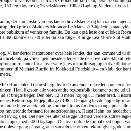
ugaard Månsson har nu 4.193 Pokémon-kort i alt, heraf 3.054 unikke. Og 
e, 153 femkløvere og 28 sekskløvere. Elliot Høgh og Valdemar Voss har
garam, der kan huske verdens landes hovedstæder og kan nævne ugedag
strup, der kørte et 24-timers Mooncar Le Mans på 3-hjulede banancykler
re publikum af venner og familie. Du kan også læse om et lokalt Roya
l 1.390 kilometer i alt! Eller du kan følge 14-årige Lea Morre Slot Vinth
 Vi har derfor institutioner over hele landet, der kan komme ud til dit
på Facebook, på vores hjemmeside eller se alle de sjove videoklip af re
nekontrollanter for at overvære jeres rekordforsøg og skrive diplomer. 
ommen til Michael Burrild fra Kokkedal Fritidsklub – en klub, der har 
ameter.
 hos SFO Humlebien i Glamsbjerg, hvor de anvender rekorder som tema 
ingen. Han, ligesom alle vores andre regionsfolk, kommer gerne ud til r
ud af brugte bøger. Den blev 12,3 meter høj og 8,1 meter bred. Histo
ørnenes Rekordbog fik jeg tilbage i 1985. Dengang havde nogle børn sam
rn kunne blive anerkendt og komme i fokus for deres mange præstation
 og nuværende formand for støtteforeningen, Hansi Hahn, og medarbejd
med liv og sjæl. Det blev besluttet at lægge ud med verdens største la
børn sloges med 2.000 lagkager. Det overordnede formål med bogen var 
e oplever gang på gang, at et samarbejde om en rekord giver gode kammer