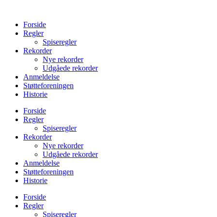
Videre
til
Forside
indhold
Regler
Spiseregler
Rekorder
Nye rekorder
Udgåede rekorder
Anmeldelse
Støtteforeningen
Historie
Forside
Regler
Spiseregler
Rekorder
Nye rekorder
Udgåede rekorder
Anmeldelse
Støtteforeningen
Historie
Forside
Regler
Spiseregler