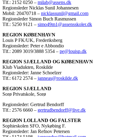
Tlf.: 2152 0250 –
milab@assens.dk
Regionsleder Nicklas Sunil Johannesen
Mobil: 20470718 –
nicklassunil@gmail.com
Regionsleder Simon Buch Rasmussen
Tlf.: 5250 9121 –
simo49m1@assensskoler.dk
REGION KØBENHAVN
Louis P FK/UK, Frederiksberg
Regionsleder: Peter e Abbondio
Tlf.: 2089 3019/3888 5354 –
pe@louisp.dk
REGION SJÆLLAND OG KØBENHAVN
Klub Viadukten, Roskilde
Regionsleder: Janne Schoelzer
Tlf.: 6172 2574 –
janneas@roskilde.dk
REGION SJÆLLAND
Sorø Privatskole, Sorø
Regionsleder: Gertrud Bendorff
Tlf.: 2576 6660 –
gertrudbendorff@live.dk
REGION LOLLAND OG FALSTER
Sophieskolen SFO, Nykøbing F.
Regionsleder: Jan Refnov Petersen
Tlf.: 5174 5198 –
janpondus@hotmail.com