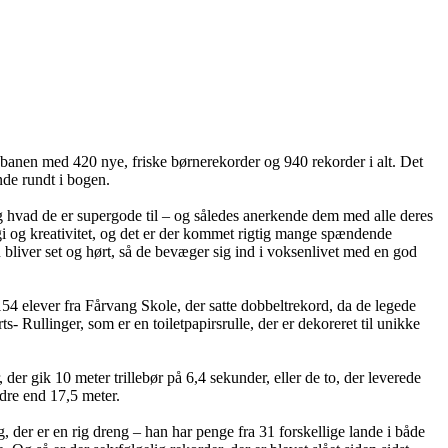
på banen med 420 nye, friske børnerekorder og 940 rekorder i alt. Det
inde rundt i bogen.
 og hvad de er supergode til – og således anerkende dem med alle deres
gi og kreativitet, og det er der kommet rigtig mange spændende
rn bliver set og hørt, så de bevæger sig ind i voksenlivet med en god
4 elever fra Fårvang Skole, der satte dobbeltrekord, da de legede
llinger, som er en toiletpapirsrulle, der er dekoreret til unikke
er gik 10 meter trillebør på 6,4 sekunder, eller de to, der leverede
dre end 17,5 meter.
 der er en rig dreng – han har penge fra 31 forskellige lande i både