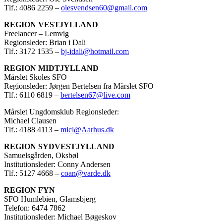
Tlf.: 4086 2259 –
olesvendsen60@gmail.com
REGION VESTJYLLAND
Freelancer – Lemvig
Regionsleder: Brian i Dali
Tlf.: 3172 1535 –
bj-idali@hotmail.com
REGION MIDTJYLLAND
Mårslet Skoles SFO
Regionsleder: Jørgen Bertelsen fra Mårslet SFO
Tlf.: 6110 6819 –
bertelsen67@live.com
Mårslet Ungdomsklub Regionsleder:
Michael Clausen
Tlf.: 4188 4113 –
micl@Aarhus.dk
REGION SYDVESTJYLLAND
Samuelsgården, Oksbøl
Institutionsleder: Conny Andersen
Tlf.: 5127 4668 –
coan@varde.dk
REGION FYN
SFO Humlebien, Glamsbjerg
Telefon: 6474 7862
Institutionsleder: Michael Bøgeskov