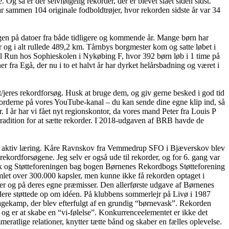
så er der selvfølgelig rekorder, der er blevet slået siden sidst.
 sammen 104 originale fodboldtrøjer, hvor rekorden sidste år var 34
en på datoer fra både tidligere og kommende år. Mange børn har
 og i alt rullede 489,2 km. Tårnbys borgmester kom og satte løbet i
l Run hos Sophieskolen i Nykøbing F, hvor 392 børn løb i 1 time på
er fra Egå, der nu i to et halvt år har dyrket helårsbadning og været i
/jeres rekordforsøg. Husk at bruge dem, og giv gerne besked i god tid
korderne på vores YouTube-kanal – du kan sende dine egne klip ind, så
I år har vi fået nyt regionskontor, da vores mand Peter fra Louis P
tradition for at sætte rekorder. I 2018-udgaven af BRB havde de
for aktiv læring. Kåre Ravnskov fra Vemmedrup SFO i Bjæverskov blev
ekordforsøgene. Jeg selv er også ude til rekorder, og for 6. gang var
rik og Støtteforeningen bag bogen Børnenes Rekordbogs Støtteforening
let over 300.000 kapsler, men kunne ikke få rekorden optaget i
er og på deres egne præmisser. Den allerførste udgave af Børnenes
ere støttede op om idéen. På klubbens sommerlejr på Livø i 1987
gkagekamp, der blev efterfulgt af en grundig “børnevask”. Rekorden
og er at skabe en “vi-følelse”. Konkurrenceelementet er ikke det
atlige relationer, knytter tætte bånd og skaber en fælles oplevelse.