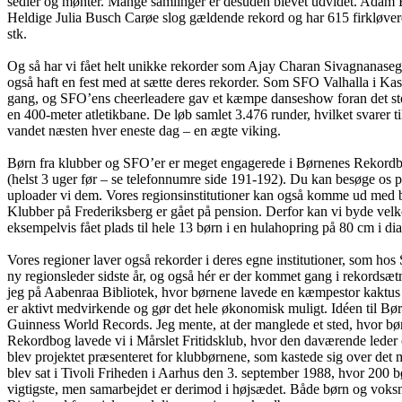
sedler og mønter. Mange samlinger er desuden blevet udvidet. Adam Ho
Heldige Julia Busch Carøe slog gældende rekord og har 615 firkløver
stk.
Og så har vi fået helt unikke rekorder som Ajay Charan Sivagnanase
også haft en fest med at sætte deres rekorder. Som SFO Valhalla i Ka
gang, og SFO’ens cheerleadere gav et kæmpe danseshow foran det sto
en 400-meter atletikbane. De løb samlet 3.476 runder, hvilket svarer ti
vandet næsten hver eneste dag – en ægte viking.
Børn fra klubber og SFO’er er meget engagerede i Børnenes Rekordbog.
(helst 3 uger før – se telefonnumre side 191-192). Du kan besøge os 
uploader vi dem. Vores regionsinstitutioner kan også komme ud med bør
Klubber på Frederiksberg er gået på pension. Derfor kan vi byde velk
eksempelvis fået plads til hele 13 børn i en hulahopring på 80 cm i di
Vores regioner laver også rekorder i deres egne institutioner, som
ny regionsleder sidste år, og også hér er der kommet gang i rekordsætn
jeg på Aabenraa Bibliotek, hvor børnene lavede en kæmpestor kaktus 
er aktivt medvirkende og gør det hele økonomisk muligt. Idéen til B
Guinness World Records. Jeg mente, at der manglede et sted, hvor bø
Rekordbog lavede vi i Mårslet Fritidsklub, hvor den daværende leder
blev projektet præsenteret for klubbørnene, som kastede sig over det 
blev sat i Tivoli Friheden i Aarhus den 3. september 1988, hvor 200 
vigtigste, men samarbejdet er derimod i højsædet. Både børn og voksn