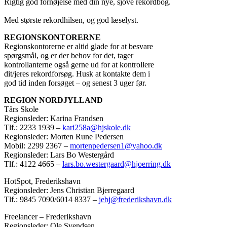
Rigtig god fornøjelse med din nye, sjove rekordbog.
Med største rekordhilsen, og god læselyst.
REGIONSKONTORERNE
Regionskontorerne er altid glade for at besvare
spørgsmål, og er der behov for det, tager
kontrollanterne også gerne ud for at kontrollere
dit/jeres rekordforsøg. Husk at kontakte dem i
god tid inden forsøget – og senest 3 uger før.
REGION NORDJYLLAND
Tårs Skole
Regionsleder: Karina Frandsen
Tlf.: 2233 1939 –
kari258a@hjskole.dk
Regionsleder: Morten Rune Pedersen
Mobil: 2299 2367 –
mortenpedersen1@yahoo.dk
Regionsleder: Lars Bo Westergård
Tlf.: 4122 4665 –
lars.bo.westergaard@hjoerring.dk
HotSpot, Frederikshavn
Regionsleder: Jens Christian Bjerregaard
Tlf.: 9845 7090/6014 8337 –
jebj@frederikshavn.dk
Freelancer – Frederikshavn
Regionsleder: Ole Svendsen