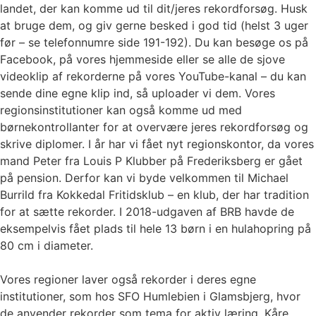
landet, der kan komme ud til dit/jeres rekordforsøg. Husk
at bruge dem, og giv gerne besked i god tid (helst 3 uger
før – se telefonnumre side 191-192). Du kan besøge os på
Facebook, på vores hjemmeside eller se alle de sjove
videoklip af rekorderne på vores YouTube-kanal – du kan
sende dine egne klip ind, så uploader vi dem. Vores
regionsinstitutioner kan også komme ud med
børnekontrollanter for at overvære jeres rekordforsøg og
skrive diplomer. I år har vi fået nyt regionskontor, da vores
mand Peter fra Louis P Klubber på Frederiksberg er gået
på pension. Derfor kan vi byde velkommen til Michael
Burrild fra Kokkedal Fritidsklub – en klub, der har tradition
for at sætte rekorder. I 2018-udgaven af BRB havde de
eksempelvis fået plads til hele 13 børn i en hulahopring på
80 cm i diameter.
Vores regioner laver også rekorder i deres egne
institutioner, som hos SFO Humlebien i Glamsbjerg, hvor
de anvender rekorder som tema for aktiv læring. Kåre