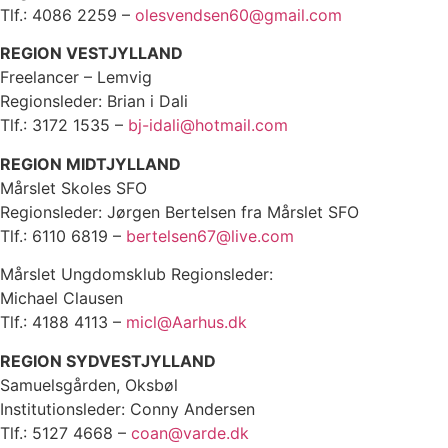
Tlf.: 4086 2259 –
olesvendsen60@gmail.com
REGION VESTJYLLAND
Freelancer – Lemvig
Regionsleder: Brian i Dali
Tlf.: 3172 1535 –
bj-idali@hotmail.com
REGION MIDTJYLLAND
Mårslet Skoles SFO
Regionsleder: Jørgen Bertelsen fra Mårslet SFO
Tlf.: 6110 6819 –
bertelsen67@live.com
Mårslet Ungdomsklub Regionsleder:
Michael Clausen
Tlf.: 4188 4113 –
micl@Aarhus.dk
REGION SYDVESTJYLLAND
Samuelsgården, Oksbøl
Institutionsleder: Conny Andersen
Tlf.: 5127 4668 –
coan@varde.dk