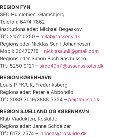
REGION FYN
SFO Humlebien, Glamsbjerg
Telefon: 6474 7862
Institutionsleder: Michael Bøgeskov
Tlf.: 2152 0250 –
milab@assens.dk
Regionsleder Nicklas Sunil Johannesen
Mobil: 20470718 –
nicklassunil@gmail.com
Regionsleder Simon Buch Rasmussen
Tlf.: 5250 9121 –
simo49m1@assensskoler.dk
REGION KØBENHAVN
Louis P FK/UK, Frederiksberg
Regionsleder: Peter e Abbondio
Tlf.: 2089 3019/3888 5354 –
pe@louisp.dk
REGION SJÆLLAND OG KØBENHAVN
Klub Viadukten, Roskilde
Regionsleder: Janne Schoelzer
Tlf.: 6172 2574 –
janneas@roskilde.dk