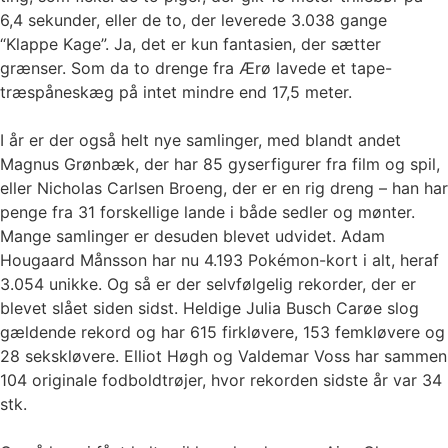
6,4 sekunder, eller de to, der leverede 3.038 gange
“Klappe Kage”. Ja, det er kun fantasien, der sætter
grænser. Som da to drenge fra Ærø lavede et tape-
træspåneskæg på intet mindre end 17,5 meter.
I år er der også helt nye samlinger, med blandt andet
Magnus Grønbæk, der har 85 gyserfigurer fra film og spil,
eller Nicholas Carlsen Broeng, der er en rig dreng – han har
penge fra 31 forskellige lande i både sedler og mønter.
Mange samlinger er desuden blevet udvidet. Adam
Hougaard Månsson har nu 4.193 Pokémon-kort i alt, heraf
3.054 unikke. Og så er der selvfølgelig rekorder, der er
blevet slået siden sidst. Heldige Julia Busch Carøe slog
gældende rekord og har 615 firkløvere, 153 femkløvere og
28 sekskløvere. Elliot Høgh og Valdemar Voss har sammen
104 originale fodboldtrøjer, hvor rekorden sidste år var 34
stk.