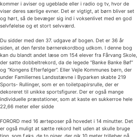
kommer i aviser og ugeblade eller i radio og tv, hvor de
viser deres særlige evner. Det er vigtigt, at børn bliver set
og hørt, så de bevæger sig ind i voksenlivet med en god
selvfølelse og et stort selvværd.
Du sidder med den 37. udgave af bogen. Det er 36 år
siden, at den første børnerekordbog udkom. I denne bog
kan du blandt andet læse om 154 elever fra Fårvang Skole,
der satte dobbeltrekord, da de legede “Banke Banke Bøf”
og “Kongens Efterfølger”. Eller Vejle Kommunes børn, der
under Familiernes Landsstævne i Byparken skabte 219
Sports- Rullinger, som er en toiletpapirsrulle, der er
dekoreret til unikke sportsfigurer. Der er også mange
individuelle præstationer, som at kaste en sukkerroe hele
22,66 meter eller sidde
FORORD med 16 ærteposer på hovedet i 14 minutter. Det
er også muligt at sætte rekord helt uden at skulle bruge
ting, som f.eks. de to piger, der gik 10 meter trillebør på