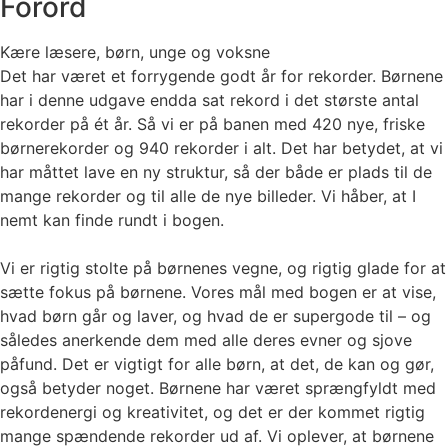
Forord
Kære læsere, børn, unge og voksne
Det har været et forrygende godt år for rekorder. Børnene
har i denne udgave endda sat rekord i det største antal
rekorder på ét år. Så vi er på banen med 420 nye, friske
børnerekorder og 940 rekorder i alt. Det har betydet, at vi
har måttet lave en ny struktur, så der både er plads til de
mange rekorder og til alle de nye billeder. Vi håber, at I
nemt kan finde rundt i bogen.
Vi er rigtig stolte på børnenes vegne, og rigtig glade for at
sætte fokus på børnene. Vores mål med bogen er at vise,
hvad børn går og laver, og hvad de er supergode til – og
således anerkende dem med alle deres evner og sjove
påfund. Det er vigtigt for alle børn, at det, de kan og gør,
også betyder noget. Børnene har været sprængfyldt med
rekordenergi og kreativitet, og det er der kommet rigtig
mange spændende rekorder ud af. Vi oplever, at børnene