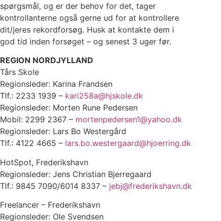
spørgsmål, og er der behov for det, tager
kontrollanterne også gerne ud for at kontrollere
dit/jeres rekordforsøg. Husk at kontakte dem i
god tid inden forsøget – og senest 3 uger før.
REGION NORDJYLLAND
Tårs Skole
Regionsleder: Karina Frandsen
Tlf.: 2233 1939 –
kari258a@hjskole.dk
Regionsleder: Morten Rune Pedersen
Mobil: 2299 2367 –
mortenpedersen1@yahoo.dk
Regionsleder: Lars Bo Westergård
Tlf.: 4122 4665 –
lars.bo.westergaard@hjoerring.dk
HotSpot, Frederikshavn
Regionsleder: Jens Christian Bjerregaard
Tlf.: 9845 7090/6014 8337 –
jebj@frederikshavn.dk
Freelancer – Frederikshavn
Regionsleder: Ole Svendsen