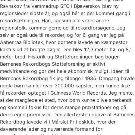
Ravnskov fra Vemmedrup SFO i Bjæverskov blev ny
regionsleder sidste år, og også hér er der kommet gang i
rekordsætningen. Han, ligesom alle vores andre
regionsfolk, kommer gerne ud til rekordforsøgene. Jeg
selv er også ude til rekorder, og for 6. gang var jeg på
Aabenraa Bibliotek, hvor børnene lavede en kæmpestor
kaktus ud af brugte bøger. Den blev 12,3 meter høj og 8,1
meter bred. Historik og Støtteforeningen bag bogen
Børnenes Rekordbogs Støtteforening er aktivt
medvirkende og gør det hele økonomisk muligt. Idéen til
Børnenes Rekordbog fik jeg tilbage i 1985. Dengang havde
nogle børn samlet over 300.000 kapsler, men kunne ikke
få rekorden optaget i Guinness World Records. Jeg mente,
at der manglede et sted, hvor børn kunne blive anerkendt
og komme i fokus for deres mange præstationer og på
deres egne præmisser. Den allerførste udgave af Børnenes
Rekordbog lavede vi i Mårslet Fritidsklub, hvor den
daværende leder og nuværende formand for