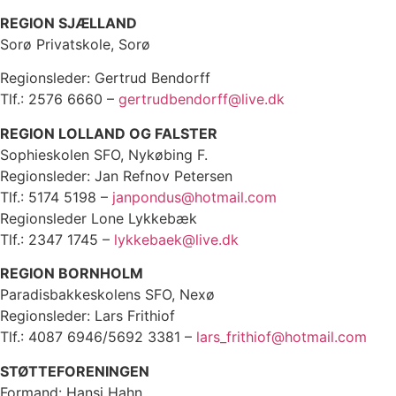
REGION SJÆLLAND
Sorø Privatskole, Sorø
Regionsleder: Gertrud Bendorff
Tlf.: 2576 6660 –
gertrudbendorff@live.dk
REGION LOLLAND OG FALSTER
Sophieskolen SFO, Nykøbing F.
Regionsleder: Jan Refnov Petersen
Tlf.: 5174 5198 –
janpondus@hotmail.com
Regionsleder Lone Lykkebæk
Tlf.: 2347 1745 –
lykkebaek@live.dk
REGION BORNHOLM
Paradisbakkeskolens SFO, Nexø
Regionsleder: Lars Frithiof
Tlf.: 4087 6946/5692 3381 –
lars_frithiof@hotmail.com
STØTTEFORENINGEN
Formand: Hansi Hahn