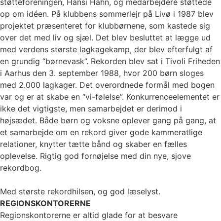
støtteforeningen, Hansi Hahn, og medarbejdere støttede
op om idéen. På klubbens sommerlejr på Livø i 1987 blev
projektet præsenteret for klubbørnene, som kastede sig
over det med liv og sjæl. Det blev besluttet at lægge ud
med verdens største lagkagekamp, der blev efterfulgt af
en grundig “børnevask”. Rekorden blev sat i Tivoli Friheden
i Aarhus den 3. september 1988, hvor 200 børn sloges
med 2.000 lagkager. Det overordnede formål med bogen
var og er at skabe en “vi-følelse”. Konkurrenceelementet er
ikke det vigtigste, men samarbejdet er derimod i
højsædet. Både børn og voksne oplever gang på gang, at
et samarbejde om en rekord giver gode kammeratlige
relationer, knytter tætte bånd og skaber en fælles
oplevelse. Rigtig god fornøjelse med din nye, sjove
rekordbog.
Med største rekordhilsen, og god læselyst.
REGIONSKONTORERNE
Regionskontorerne er altid glade for at besvare