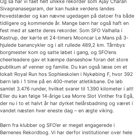
Og så har vi fået helt unikke rekorder som Ajay Charan
Sivagnanasegaram, der kan huske verdens landes
hovedstæder og kan nævne ugedagen på datoer fra både
tidligere og kommende år. Mange børn har også haft en
fest med at sætte deres rekorder. Som SFO Valhalla i
Kastrup, der kørte et 24-timers Mooncar Le Mans på 3-
hjulede banancykler og i alt rullede 489,2 km. Tårnbys
borgmester kom og satte løbet i gang, og SFO’ens
cheerleadere gav et kæmpe danseshow foran det store
publikum af venner og familie. Du kan også læse om et
lokalt Royal Run hos Sophieskolen i Nykøbing F, hvor 392
børn løb i 1 time på en 400-meter atletikbane. De løb
samlet 3.476 runder, hvilket svarer til 1.390 kilometer i alt!
Eller du kan følge 14-årige Lea Morre Slot Vinther fra Egå,
der nu i to et halvt år har dyrket helårsbadning og været i
vandet næsten hver eneste dag – en ægte viking.
Børn fra klubber og SFO’er er meget engagerede i
Børnenes Rekordbog. Vi har derfor institutioner over hele