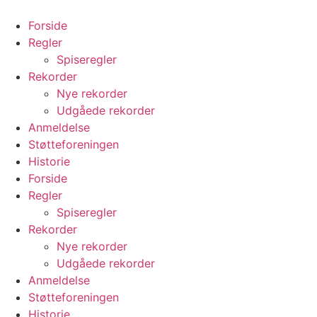
Videre
til
Forside
indhold
Regler
Spiseregler
Rekorder
Nye rekorder
Udgåede rekorder
Anmeldelse
Støtteforeningen
Historie
Forside
Regler
Spiseregler
Rekorder
Nye rekorder
Udgåede rekorder
Anmeldelse
Støtteforeningen
Historie