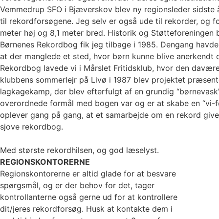
Vemmedrup SFO i Bjæverskov blev ny regionsleder sidste å
til rekordforsøgene. Jeg selv er også ude til rekorder, og
meter høj og 8,1 meter bred. Historik og Støtteforeningen
Børnenes Rekordbog fik jeg tilbage i 1985. Dengang havde
at der manglede et sted, hvor børn kunne blive anerkendt
Rekordbog lavede vi i Mårslet Fritidsklub, hvor den davæ
klubbens sommerlejr på Livø i 1987 blev projektet præsent
lagkagekamp, der blev efterfulgt af en grundig “børnevask
overordnede formål med bogen var og er at skabe en “vi-f
oplever gang på gang, at et samarbejde om en rekord giver
sjove rekordbog.
Med største rekordhilsen, og god læselyst.
REGIONSKONTORERNE
Regionskontorerne er altid glade for at besvare
spørgsmål, og er der behov for det, tager
kontrollanterne også gerne ud for at kontrollere
dit/jeres rekordforsøg. Husk at kontakte dem i