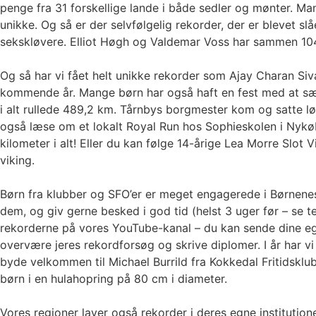
penge fra 31 forskellige lande i både sedler og mønter. 
unikke. Og så er der selvfølgelig rekorder, der er blevet s
sekskløvere. Elliot Høgh og Valdemar Voss har sammen 104 o
Og så har vi fået helt unikke rekorder som Ajay Charan 
kommende år. Mange børn har også haft en fest med at sæt
i alt rullede 489,2 km. Tårnbys borgmester kom og satte 
også læse om et lokalt Royal Run hos Sophieskolen i Nykøbi
kilometer i alt! Eller du kan følge 14-årige Lea Morre Slot
viking.
Børn fra klubber og SFO’er er meget engagerede i Børnenes 
dem, og giv gerne besked i god tid (helst 3 uger før – se 
rekorderne på vores YouTube-kanal – du kan sende dine egn
overvære jeres rekordforsøg og skrive diplomer. I år har v
byde velkommen til Michael Burrild fra Kokkedal Fritidsklub
børn i en hulahopring på 80 cm i diameter.
Vores regioner laver også rekorder i deres egne instituti