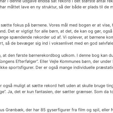
har i denne udgave endda sat rekord i det største antal rek
ar måttet lave en ny struktur, så der både er plads til de ma
 at sætte fokus på børnene. Vores mål med bogen er at vise,
d. Det er vigtigt for alle børn, at det, de kan og gør, og
ange spændende rekorder ud af. Vi oplever, at børnene komme
hørt, så de bevæger sig ind i voksenlivet med en god selvføl
n, at den første børnerekordbog udkom. I denne bog kan du
Kongens Efterfølger”. Eller Vejle Kommunes børn, der unde
 unikke sportsfigurer. Der er også mange individuelle præsta
så muligt at sætte rekord helt uden at skulle bruge ting, s
age”. Ja, det er kun fantasien, der sætter grænser. Som da
s Grønbæk, der har 85 gyserfigurer fra film og spil, eller 