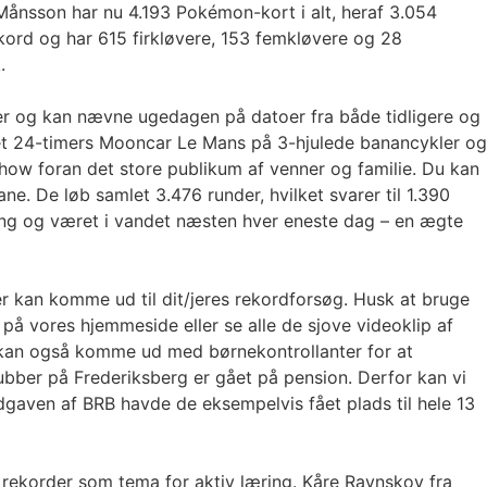
Månsson har nu 4.193 Pokémon-kort i alt, heraf 3.054
ekord og har 615 firkløvere, 153 femkløvere og 28
.
er og kan nævne ugedagen på datoer fra både tidligere og
 et 24-timers Mooncar Le Mans på 3-hjulede banancykler og
how foran det store publikum af venner og familie. Du kan
e. De løb samlet 3.476 runder, hvilket svarer til 1.390
adning og været i vandet næsten hver eneste dag – en ægte
er kan komme ud til dit/jeres rekordforsøg. Husk at bruge
på vores hjemmeside eller se alle de sjove videoklip af
r kan også komme ud med børnekontrollanter for at
lubber på Frederiksberg er gået på pension. Derfor kan vi
-udgaven af BRB havde de eksempelvis fået plads til hele 13
 rekorder som tema for aktiv læring. Kåre Ravnskov fra