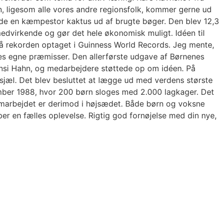
, ligesom alle vores andre regionsfolk, kommer gerne ud
avede en kæmpestor kaktus ud af brugte bøger. Den blev 12,3
edvirkende og gør det hele økonomisk muligt. Idéen til
å rekorden optaget i Guinness World Records. Jeg mente,
es egne præmisser. Den allerførste udgave af Børnenes
ansi Hahn, og medarbejdere støttede op om idéen. På
sjæl. Det blev besluttet at lægge ud med verdens største
tember 1988, hvor 200 børn sloges med 2.000 lagkager. Det
samarbejdet er derimod i højsædet. Både børn og voksne
r en fælles oplevelse. Rigtig god fornøjelse med din nye,