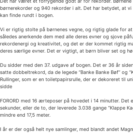
Det har været et forrygende godt år for rekorder. Børnene 
børnerekorder og 940 rekorder i alt. Det har betydet, at vi h
kan finde rundt i bogen.
Vi er rigtig stolte på børnenes vegne, og rigtig glade for
således anerkende dem med alle deres evner og sjove påfun
rekordenergi og kreativitet, og det er der kommet rigtig m
deres særlige evner. Det er vigtigt, at børn bliver set og 
Du sidder med den 37. udgave af bogen. Det er 36 år side
satte dobbeltrekord, da de legede “Banke Banke Bøf” og “
Rullinger, som er en toiletpapirsrulle, der er dekoreret til
sidde
FORORD med 16 ærteposer på hovedet i 14 minutter. Det er og
sekunder, eller de to, der leverede 3.038 gange “Klappe K
mindre end 17,5 meter.
I år er der også helt nye samlinger, med blandt andet Magnu