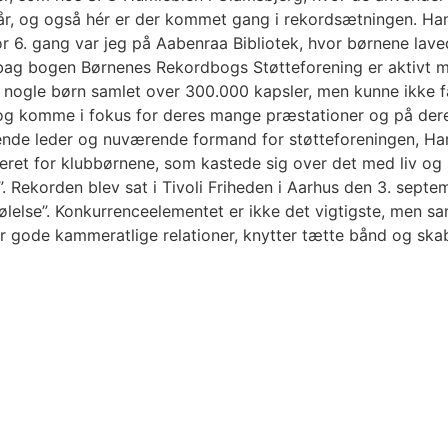
r, og også hér er der kommet gang i rekordsætningen. Han
 for 6. gang var jeg på Aabenraa Bibliotek, hvor børnene l
 bag bogen Børnenes Rekordbogs Støtteforening er aktivt m
 nogle børn samlet over 300.000 kapsler, men kunne ikke f
 og komme i fokus for deres mange præstationer og på der
rende leder og nuværende formand for støtteforeningen, H
eret for klubbørnene, som kastede sig over det med liv og 
”. Rekorden blev sat i Tivoli Friheden i Aarhus den 3. sep
ølelse”. Konkurrenceelementet er ikke det vigtigste, men 
 gode kammeratlige relationer, knytter tætte bånd og skabe