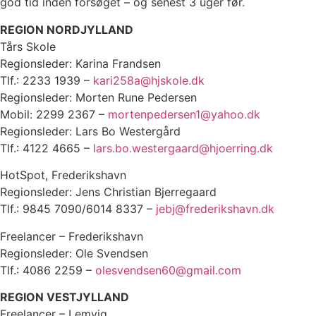
god tid inden forsøget – og senest 3 uger før.
REGION NORDJYLLAND
Tårs Skole
Regionsleder: Karina Frandsen
Tlf.: 2233 1939 –
kari258a@hjskole.dk
Regionsleder: Morten Rune Pedersen
Mobil: 2299 2367 –
mortenpedersen1@yahoo.dk
Regionsleder: Lars Bo Westergård
Tlf.: 4122 4665 –
lars.bo.westergaard@hjoerring.dk
HotSpot, Frederikshavn
Regionsleder: Jens Christian Bjerregaard
Tlf.: 9845 7090/6014 8337 –
jebj@frederikshavn.dk
Freelancer – Frederikshavn
Regionsleder: Ole Svendsen
Tlf.: 4086 2259 –
olesvendsen60@gmail.com
REGION VESTJYLLAND
Freelancer – Lemvig