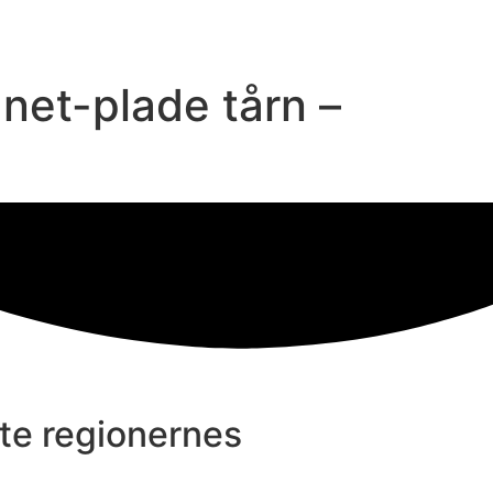
net-plade tårn –
kte regionernes