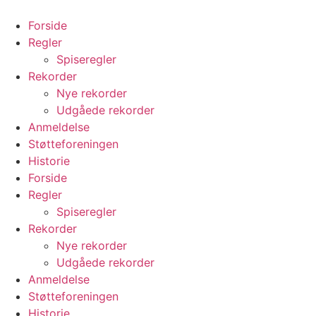
Videre
til
Forside
indhold
Regler
Spiseregler
Rekorder
Nye rekorder
Udgåede rekorder
Anmeldelse
Støtteforeningen
Historie
Forside
Regler
Spiseregler
Rekorder
Nye rekorder
Udgåede rekorder
Anmeldelse
Støtteforeningen
Historie