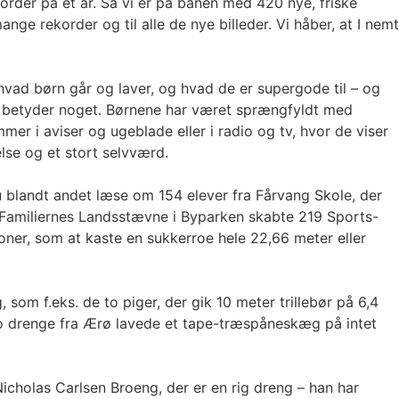
order på ét år. Så vi er på banen med 420 nye, friske
nge rekorder og til alle de nye billeder. Vi håber, at I nemt
 hvad børn går og laver, og hvad de er supergode til – og
så betyder noget. Børnene har været sprængfyldt med
r i aviser og ugeblade eller i radio og tv, hvor de viser
else og et stort selvværd.
 blandt andet læse om 154 elever fra Fårvang Skole, der
r Familiernes Landsstævne i Byparken skabte 219 Sports-
tioner, som at kaste en sukkerroe hele 22,66 meter eller
om f.eks. de to piger, der gik 10 meter trillebør på 6,4
 to drenge fra Ærø lavede et tape-træspåneskæg på intet
Nicholas Carlsen Broeng, der er en rig dreng – han har