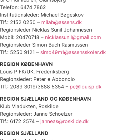
Telefon: 6474 7862
Institutionsleder: Michael Bøgeskov
Tlf.: 2152 0250 –
milab@assens.dk
Regionsleder Nicklas Sunil Johannesen
Mobil: 20470718 –
nicklassunil@gmail.com
Regionsleder Simon Buch Rasmussen
Tlf.: 5250 9121 –
simo49m1@assensskoler.dk
REGION KØBENHAVN
Louis P FK/UK, Frederiksberg
Regionsleder: Peter e Abbondio
Tlf.: 2089 3019/3888 5354 –
pe@louisp.dk
REGION SJÆLLAND OG KØBENHAVN
Klub Viadukten, Roskilde
Regionsleder: Janne Schoelzer
Tlf.: 6172 2574 –
janneas@roskilde.dk
REGION SJÆLLAND