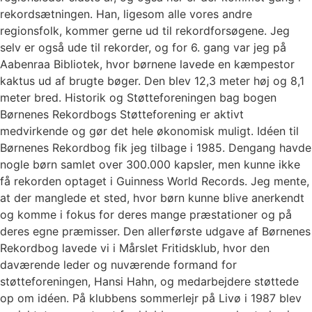
rekordsætningen. Han, ligesom alle vores andre
regionsfolk, kommer gerne ud til rekordforsøgene. Jeg
selv er også ude til rekorder, og for 6. gang var jeg på
Aabenraa Bibliotek, hvor børnene lavede en kæmpestor
kaktus ud af brugte bøger. Den blev 12,3 meter høj og 8,1
meter bred. Historik og Støtteforeningen bag bogen
Børnenes Rekordbogs Støtteforening er aktivt
medvirkende og gør det hele økonomisk muligt. Idéen til
Børnenes Rekordbog fik jeg tilbage i 1985. Dengang havde
nogle børn samlet over 300.000 kapsler, men kunne ikke
få rekorden optaget i Guinness World Records. Jeg mente,
at der manglede et sted, hvor børn kunne blive anerkendt
og komme i fokus for deres mange præstationer og på
deres egne præmisser. Den allerførste udgave af Børnenes
Rekordbog lavede vi i Mårslet Fritidsklub, hvor den
daværende leder og nuværende formand for
støtteforeningen, Hansi Hahn, og medarbejdere støttede
op om idéen. På klubbens sommerlejr på Livø i 1987 blev