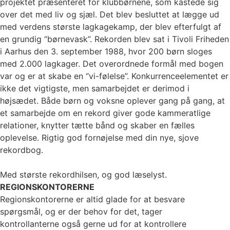
projektet præsenteret for klubbørnene, som kastede sig
over det med liv og sjæl. Det blev besluttet at lægge ud
med verdens største lagkagekamp, der blev efterfulgt af
en grundig “børnevask”. Rekorden blev sat i Tivoli Friheden
i Aarhus den 3. september 1988, hvor 200 børn sloges
med 2.000 lagkager. Det overordnede formål med bogen
var og er at skabe en “vi-følelse”. Konkurrenceelementet er
ikke det vigtigste, men samarbejdet er derimod i
højsædet. Både børn og voksne oplever gang på gang, at
et samarbejde om en rekord giver gode kammeratlige
relationer, knytter tætte bånd og skaber en fælles
oplevelse. Rigtig god fornøjelse med din nye, sjove
rekordbog.
Med største rekordhilsen, og god læselyst.
REGIONSKONTORERNE
Regionskontorerne er altid glade for at besvare
spørgsmål, og er der behov for det, tager
kontrollanterne også gerne ud for at kontrollere