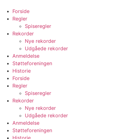
Videre
til
Forside
indhold
Regler
Spiseregler
Rekorder
Nye rekorder
Udgåede rekorder
Anmeldelse
Støtteforeningen
Historie
Forside
Regler
Spiseregler
Rekorder
Nye rekorder
Udgåede rekorder
Anmeldelse
Støtteforeningen
Historie