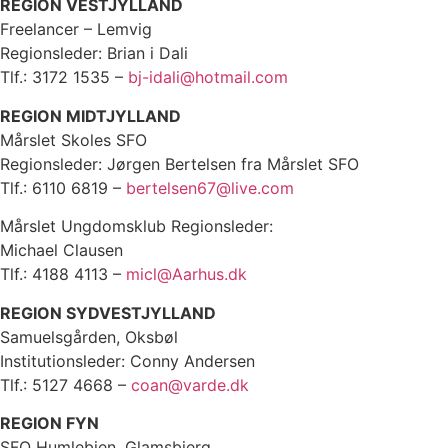
REGION VESTJYLLAND
Freelancer – Lemvig
Regionsleder: Brian i Dali
Tlf.: 3172 1535 –
bj-idali@hotmail.com
REGION MIDTJYLLAND
Mårslet Skoles SFO
Regionsleder: Jørgen Bertelsen fra Mårslet SFO
Tlf.: 6110 6819 –
bertelsen67@live.com
Mårslet Ungdomsklub Regionsleder:
Michael Clausen
Tlf.: 4188 4113 –
micl@Aarhus.dk
REGION SYDVESTJYLLAND
Samuelsgården, Oksbøl
Institutionsleder: Conny Andersen
Tlf.: 5127 4668 –
coan@varde.dk
REGION FYN
SFO Humlebien, Glamsbjerg