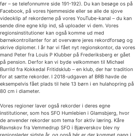
før – se telefonnumre side 191-192). Du kan besøge os på
Facebook, på vores hjemmeside eller se alle de sjove
videoklip af rekorderne på vores YouTube-kanal – du kan
sende dine egne klip ind, så uploader vi dem. Vores
regionsinstitutioner kan også komme ud med
børnekontrollanter for at overvære jeres rekordforsøg og
skrive diplomer. I år har vi fået nyt regionskontor, da vores
mand Peter fra Louis P Klubber på Frederiksberg er gået
på pension. Derfor kan vi byde velkommen til Michael
Burrild fra Kokkedal Fritidsklub – en klub, der har tradition
for at sætte rekorder. I 2018-udgaven af BRB havde de
eksempelvis fået plads til hele 13 børn i en hulahopring på
80 cm i diameter.
Vores regioner laver også rekorder i deres egne
institutioner, som hos SFO Humlebien i Glamsbjerg, hvor
de anvender rekorder som tema for aktiv læring. Kåre
Ravnskov fra Vemmedrup SFO i Bjæverskov blev ny
regionsleder sidste år, og også hér er der kommet gang i