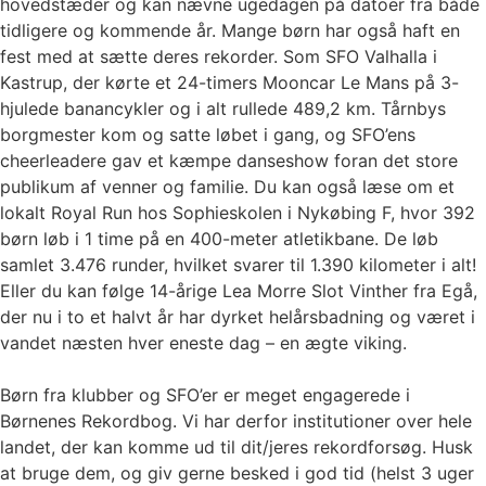
hovedstæder og kan nævne ugedagen på datoer fra både
tidligere og kommende år. Mange børn har også haft en
fest med at sætte deres rekorder. Som SFO Valhalla i
Kastrup, der kørte et 24-timers Mooncar Le Mans på 3-
hjulede banancykler og i alt rullede 489,2 km. Tårnbys
borgmester kom og satte løbet i gang, og SFO’ens
cheerleadere gav et kæmpe danseshow foran det store
publikum af venner og familie. Du kan også læse om et
lokalt Royal Run hos Sophieskolen i Nykøbing F, hvor 392
børn løb i 1 time på en 400-meter atletikbane. De løb
samlet 3.476 runder, hvilket svarer til 1.390 kilometer i alt!
Eller du kan følge 14-årige Lea Morre Slot Vinther fra Egå,
der nu i to et halvt år har dyrket helårsbadning og været i
vandet næsten hver eneste dag – en ægte viking.
Børn fra klubber og SFO’er er meget engagerede i
Børnenes Rekordbog. Vi har derfor institutioner over hele
landet, der kan komme ud til dit/jeres rekordforsøg. Husk
at bruge dem, og giv gerne besked i god tid (helst 3 uger