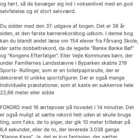
og hørt, så de bevæger sig ind i voksenlivet med en god
selvfølelse og et stort selvværd.
Du sidder med den 37. udgave af bogen. Det er 36 år
siden, at den første børnerekordbog udkom. I denne bog
kan du blandt andet læse om 154 elever fra Fårvang Skole,
der satte dobbeltrekord, da de legede “Banke Banke Bøf”
og “Kongens Efterfølger”. Eller Vejle Kommunes børn, der
under Familiernes Landsstævne i Byparken skabte 219
Sports- Rullinger, som er en toiletpapirsrulle, der er
dekoreret til unikke sportsfigurer. Der er også mange
individuelle præstationer, som at kaste en sukkerroe hele
22,66 meter eller sidde
FORORD med 16 ærteposer på hovedet i 14 minutter. Det
er også muligt at sætte rekord helt uden at skulle bruge
ting, som f.eks. de to piger, der gik 10 meter trillebør på
6,4 sekunder, eller de to, der leverede 3.038 gange
“Klappe Kage”. Ja, det er kun fantasien, der sætter