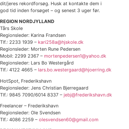
dit/jeres rekordforsøg. Husk at kontakte dem i
god tid inden forsøget – og senest 3 uger før.
REGION NORDJYLLAND
Tårs Skole
Regionsleder: Karina Frandsen
Tlf.: 2233 1939 –
kari258a@hjskole.dk
Regionsleder: Morten Rune Pedersen
Mobil: 2299 2367 –
mortenpedersen1@yahoo.dk
Regionsleder: Lars Bo Westergård
Tlf.: 4122 4665 –
lars.bo.westergaard@hjoerring.dk
HotSpot, Frederikshavn
Regionsleder: Jens Christian Bjerregaard
Tlf.: 9845 7090/6014 8337 –
jebj@frederikshavn.dk
Freelancer – Frederikshavn
Regionsleder: Ole Svendsen
Tlf.: 4086 2259 –
olesvendsen60@gmail.com