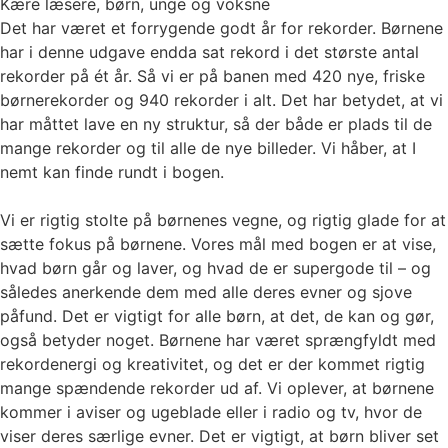
Kære læsere, børn, unge og voksne
Det har været et forrygende godt år for rekorder. Børnene
har i denne udgave endda sat rekord i det største antal
rekorder på ét år. Så vi er på banen med 420 nye, friske
børnerekorder og 940 rekorder i alt. Det har betydet, at vi
har måttet lave en ny struktur, så der både er plads til de
mange rekorder og til alle de nye billeder. Vi håber, at I
nemt kan finde rundt i bogen.
Vi er rigtig stolte på børnenes vegne, og rigtig glade for at
sætte fokus på børnene. Vores mål med bogen er at vise,
hvad børn går og laver, og hvad de er supergode til – og
således anerkende dem med alle deres evner og sjove
påfund. Det er vigtigt for alle børn, at det, de kan og gør,
også betyder noget. Børnene har været sprængfyldt med
rekordenergi og kreativitet, og det er der kommet rigtig
mange spændende rekorder ud af. Vi oplever, at børnene
kommer i aviser og ugeblade eller i radio og tv, hvor de
viser deres særlige evner. Det er vigtigt, at børn bliver set