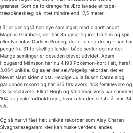
grænser. Som da to drenge fra Ærø lavede et tape-
træspåneskæg på intet mindre end 17,5 meter.
I år er der også helt nye samlinger, med blandt andet
Magnus Grønbæk, der har 85 gyserfigurer fra film og spil,
eller Nicholas Carlsen Broeng, der er en rig dreng – han har
penge fra 31 forskellige lande i både sedler og mønter.
Mange samlinger er desuden blevet udvidet. Adam
Hougaard Månsson har nu 4.193 Pokémon-kort i alt, heraf
3.054 unikke. Og så er der selvfølgelig rekorder, der er
blevet slået siden sidst. Heldige Julia Busch Carøe slog
gældende rekord og har 615 firkløvere, 153 femkløvere og
28 sekskløvere. Elliot Høgh og Valdemar Voss har sammen
104 originale fodboldtrøjer, hvor rekorden sidste år var 34
stk.
Og så har vi fået helt unikke rekorder som Ajay Charan
Sivagnanasegaram, der kan huske verdens landes