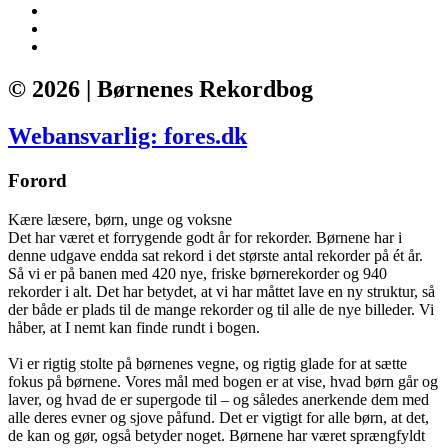
© 2026 | Børnenes Rekordbog
Webansvarlig: fores.dk
Forord
Kære læsere, børn, unge og voksne
Det har været et forrygende godt år for rekorder. Børnene har i
denne udgave endda sat rekord i det største antal rekorder på ét år.
Så vi er på banen med 420 nye, friske børnerekorder og 940
rekorder i alt. Det har betydet, at vi har måttet lave en ny struktur, så
der både er plads til de mange rekorder og til alle de nye billeder. Vi
håber, at I nemt kan finde rundt i bogen.
Vi er rigtig stolte på børnenes vegne, og rigtig glade for at sætte
fokus på børnene. Vores mål med bogen er at vise, hvad børn går og
laver, og hvad de er supergode til – og således anerkende dem med
alle deres evner og sjove påfund. Det er vigtigt for alle børn, at det,
de kan og gør, også betyder noget. Børnene har været sprængfyldt