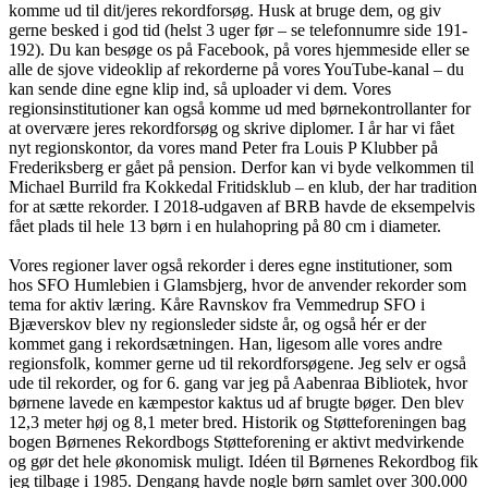
komme ud til dit/jeres rekordforsøg. Husk at bruge dem, og giv
gerne besked i god tid (helst 3 uger før – se telefonnumre side 191-
192). Du kan besøge os på Facebook, på vores hjemmeside eller se
alle de sjove videoklip af rekorderne på vores YouTube-kanal – du
kan sende dine egne klip ind, så uploader vi dem. Vores
regionsinstitutioner kan også komme ud med børnekontrollanter for
at overvære jeres rekordforsøg og skrive diplomer. I år har vi fået
nyt regionskontor, da vores mand Peter fra Louis P Klubber på
Frederiksberg er gået på pension. Derfor kan vi byde velkommen til
Michael Burrild fra Kokkedal Fritidsklub – en klub, der har tradition
for at sætte rekorder. I 2018-udgaven af BRB havde de eksempelvis
fået plads til hele 13 børn i en hulahopring på 80 cm i diameter.
Vores regioner laver også rekorder i deres egne institutioner, som
hos SFO Humlebien i Glamsbjerg, hvor de anvender rekorder som
tema for aktiv læring. Kåre Ravnskov fra Vemmedrup SFO i
Bjæverskov blev ny regionsleder sidste år, og også hér er der
kommet gang i rekordsætningen. Han, ligesom alle vores andre
regionsfolk, kommer gerne ud til rekordforsøgene. Jeg selv er også
ude til rekorder, og for 6. gang var jeg på Aabenraa Bibliotek, hvor
børnene lavede en kæmpestor kaktus ud af brugte bøger. Den blev
12,3 meter høj og 8,1 meter bred. Historik og Støtteforeningen bag
bogen Børnenes Rekordbogs Støtteforening er aktivt medvirkende
og gør det hele økonomisk muligt. Idéen til Børnenes Rekordbog fik
jeg tilbage i 1985. Dengang havde nogle børn samlet over 300.000