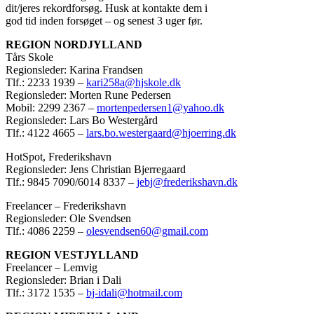
dit/jeres rekordforsøg. Husk at kontakte dem i
god tid inden forsøget – og senest 3 uger før.
REGION NORDJYLLAND
Tårs Skole
Regionsleder: Karina Frandsen
Tlf.: 2233 1939 –
kari258a@hjskole.dk
Regionsleder: Morten Rune Pedersen
Mobil: 2299 2367 –
mortenpedersen1@yahoo.dk
Regionsleder: Lars Bo Westergård
Tlf.: 4122 4665 –
lars.bo.westergaard@hjoerring.dk
HotSpot, Frederikshavn
Regionsleder: Jens Christian Bjerregaard
Tlf.: 9845 7090/6014 8337 –
jebj@frederikshavn.dk
Freelancer – Frederikshavn
Regionsleder: Ole Svendsen
Tlf.: 4086 2259 –
olesvendsen60@gmail.com
REGION VESTJYLLAND
Freelancer – Lemvig
Regionsleder: Brian i Dali
Tlf.: 3172 1535 –
bj-idali@hotmail.com