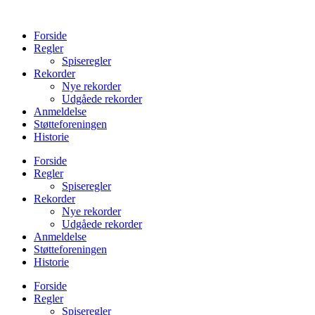
Videre
til
Forside
indhold
Regler
Spiseregler
Rekorder
Nye rekorder
Udgåede rekorder
Anmeldelse
Støtteforeningen
Historie
Forside
Regler
Spiseregler
Rekorder
Nye rekorder
Udgåede rekorder
Anmeldelse
Støtteforeningen
Historie
Forside
Regler
Spiseregler