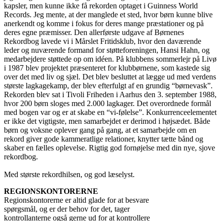
kapsler, men kunne ikke få rekorden optaget i Guinness World
Records. Jeg mente, at der manglede et sted, hvor børn kunne blive
anerkendt og komme i fokus for deres mange præstationer og på
deres egne præmisser. Den allerførste udgave af Børnenes
Rekordbog lavede vi i Mårslet Fritidsklub, hvor den daværende
leder og nuværende formand for støtteforeningen, Hansi Hahn, og
medarbejdere støttede op om idéen. På klubbens sommerlejr på Livø
i 1987 blev projektet præsenteret for klubbørnene, som kastede sig
over det med liv og sjæl. Det blev besluttet at lægge ud med verdens
største lagkagekamp, der blev efterfulgt af en grundig “børnevask”.
Rekorden blev sat i Tivoli Friheden i Aarhus den 3. september 1988,
hvor 200 børn sloges med 2.000 lagkager. Det overordnede formål
med bogen var og er at skabe en “vi-følelse”. Konkurrenceelementet
er ikke det vigtigste, men samarbejdet er derimod i højsædet. Både
børn og voksne oplever gang på gang, at et samarbejde om en
rekord giver gode kammeratlige relationer, knytter tætte bånd og
skaber en fælles oplevelse. Rigtig god fornøjelse med din nye, sjove
rekordbog.
Med største rekordhilsen, og god læselyst.
REGIONSKONTORERNE
Regionskontorerne er altid glade for at besvare
spørgsmål, og er der behov for det, tager
kontrollanterne også gerne ud for at kontrollere