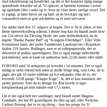
med rekordenergi og kreativitet, og det er der kommet rigtig mange
spændende rekorder ud af. Vi oplever, at børnene kommer i aviser
og ugeblade eller i radio og tv, hvor de viser deres særlige evner. Det
er vigtigt, at børn bliver set og hørt, så de bevæger sig ind i
voksenlivet med en god selvfølelse og et stort selvværd.
Du sidder med den 37. udgave af bogen. Det er 36 år siden, at den
første børnerekordbog udkom. I denne bog kan du blandt andet læse
om 154 elever fra Fårvang Skole, der satte dobbeltrekord, da de
legede “Banke Banke Bøf” og “Kongens Efterfølger”. Eller Vejle
Kommunes børn, der under Familiernes Landsstævne i Byparken
skabte 219 Sports- Rullinger, som er en toiletpapirsrulle, der er
dekoreret til unikke sportsfigurer. Der er også mange individuelle
præstationer, som at kaste en sukkerroe hele 22,66 meter eller sidde
FORORD med 16 ærteposer på hovedet i 14 minutter. Det er også
muligt at sætte rekord helt uden at skulle bruge ting, som f.eks. de to
piger, der gik 10 meter trillebør på 6,4 sekunder, eller de to, der
leverede 3.038 gange “Klappe Kage”. Ja, det er kun fantasien, der
sætter grænser. Som da to drenge fra Ærø lavede et tape-
træspåneskæg på intet mindre end 17,5 meter.
I år er der også helt nye samlinger, med blandt andet Magnus
Grønbæk, der har 85 gyserfigurer fra film og spil, eller Nicholas
Carlsen Broeng, der er en rig dreng – han har penge fra 31