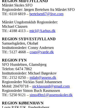
REGION MIDTJYLLAND
Mårslet Skoles SFO
Regionsleder: Jørgen Bertelsen fra Mårslet SFO
Tlf.: 6110 6819 –
bertelsen67@live.com
Mårslet Ungdomsklub Regionsleder:
Michael Clausen
Tlf.: 4188 4113 –
micl@Aarhus.dk
REGION SYDVESTJYLLAND
Samuelsgården, Oksbøl
Institutionsleder: Conny Andersen
Tlf.: 5127 4668 –
coan@varde.dk
REGION FYN
SFO Humlebien, Glamsbjerg
Telefon: 6474 7862
Institutionsleder: Michael Bøgeskov
Tlf.: 2152 0250 –
milab@assens.dk
Regionsleder Nicklas Sunil Johannesen
Mobil: 20470718 –
nicklassunil@gmail.com
Regionsleder Simon Buch Rasmussen
Tlf.: 5250 9121 –
simo49m1@assensskoler.dk
REGION KØBENHAVN
Louis P FK/UK, Frederiksberg