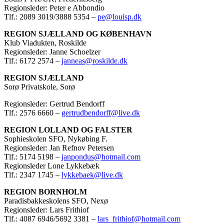
Regionsleder: Peter e Abbondio
Tlf.: 2089 3019/3888 5354 –
pe@louisp.dk
REGION SJÆLLAND OG KØBENHAVN
Klub Viadukten, Roskilde
Regionsleder: Janne Schoelzer
Tlf.: 6172 2574 –
janneas@roskilde.dk
REGION SJÆLLAND
Sorø Privatskole, Sorø
Regionsleder: Gertrud Bendorff
Tlf.: 2576 6660 –
gertrudbendorff@live.dk
REGION LOLLAND OG FALSTER
Sophieskolen SFO, Nykøbing F.
Regionsleder: Jan Refnov Petersen
Tlf.: 5174 5198 –
janpondus@hotmail.com
Regionsleder Lone Lykkebæk
Tlf.: 2347 1745 –
lykkebaek@live.dk
REGION BORNHOLM
Paradisbakkeskolens SFO, Nexø
Regionsleder: Lars Frithiof
Tlf.: 4087 6946/5692 3381 –
lars_frithiof@hotmail.com