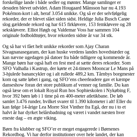
forskellige lande i både sedler og mønter. Mange samlinger er
desuden blevet udvidet. Adam Hougaard Månsson har nu 4.193
Pokémon-kort i alt, heraf 3.054 unikke. Og så er der selvfølgelig
rekorder, der er blevet slået siden sidst. Heldige Julia Busch Carøe
slog gældende rekord og har 615 firkløvere, 153 femkløvere og 28
sekskløvere. Elliot Høgh og Valdemar Voss har sammen 104
originale fodboldtrøjer, hvor rekorden sidste år var 34 stk.
Og så har vi fået helt unikke rekorder som Ajay Charan
Sivagnanasegaram, der kan huske verdens landes hovedstæder og
kan nævne ugedagen på datoer fra både tidligere og kommende år.
Mange børn har også haft en fest med at sætte deres rekorder. Som
SFO Valhalla i Kastrup, der kørte et 24-timers Mooncar Le Mans på
3-hjulede banancykler og i alt rullede 489,2 km. Tårnbys borgmester
kom og satte løbet i gang, og SFO’ens cheerleadere gav et kæmpe
danseshow foran det store publikum af venner og familie. Du kan
også læse om et lokalt Royal Run hos Sophieskolen i Nykøbing F,
hvor 392 børn løb i 1 time på en 400-meter atletikbane. De løb
samlet 3.476 runder, hvilket svarer til 1.390 kilometer i alt! Eller du
kan følge 14-årige Lea Morre Slot Vinther fra Egå, der nu i to et
halvt år har dyrket helårsbadning og været i vandet næsten hver
eneste dag – en ægte viking.
Børn fra klubber og SFO’er er meget engagerede i Børnenes
Rekordbog. Vi har derfor institutioner over hele landet, der kan