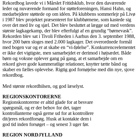
Rekordbog lavede vi i Mårslet Fritidsklub, hvor den daværende
leder og nuværende formand for støtteforeningen, Hansi Hahn, og
medarbejdere støttede op om idéen. På klubbens sommerlejr på Livø
i 1987 blev projektet præsenteret for klubbørnene, som kastede sig
over det med liv og sjæl. Det blev besluttet at lægge ud med verdens
største lagkagekamp, der blev efterfulgt af en grundig “børnevask”.
Rekorden blev sat i Tivoli Friheden i Aarhus den 3. september 1988,
hvor 200 børn sloges med 2.000 lagkager. Det overordnede formål
med bogen var og er at skabe en “vi-følelse”. Konkurrenceelementet
er ikke det vigtigste, men samarbejdet er derimod i højsædet. Både
børn og voksne oplever gang på gang, at et samarbejde om en
rekord giver gode kammeratlige relationer, knytter tætte bånd og
skaber en fælles oplevelse. Rigtig god fornøjelse med din nye, sjove
rekordbog.
Med største rekordhilsen, og god læselyst.
REGIONSKONTORERNE
Regionskontorerne er altid glade for at besvare
spørgsmål, og er der behov for det, tager
kontrollanterne også gerne ud for at kontrollere
dit/jeres rekordforsøg. Husk at kontakte dem i
god tid inden forsøget – og senest 3 uger før.
REGION NORDJYLLAND