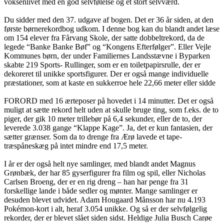
voksenlivet med en god selvfølelse og et stort selvværd.
Du sidder med den 37. udgave af bogen. Det er 36 år siden, at den
første børnerekordbog udkom. I denne bog kan du blandt andet læse
om 154 elever fra Fårvang Skole, der satte dobbeltrekord, da de
legede “Banke Banke Bøf” og “Kongens Efterfølger”. Eller Vejle
Kommunes børn, der under Familiernes Landsstævne i Byparken
skabte 219 Sports- Rullinger, som er en toiletpapirsrulle, der er
dekoreret til unikke sportsfigurer. Der er også mange individuelle
præstationer, som at kaste en sukkerroe hele 22,66 meter eller sidde
FORORD med 16 ærteposer på hovedet i 14 minutter. Det er også
muligt at sætte rekord helt uden at skulle bruge ting, som f.eks. de to
piger, der gik 10 meter trillebør på 6,4 sekunder, eller de to, der
leverede 3.038 gange “Klappe Kage”. Ja, det er kun fantasien, der
sætter grænser. Som da to drenge fra Ærø lavede et tape-
træspåneskæg på intet mindre end 17,5 meter.
I år er der også helt nye samlinger, med blandt andet Magnus
Grønbæk, der har 85 gyserfigurer fra film og spil, eller Nicholas
Carlsen Broeng, der er en rig dreng – han har penge fra 31
forskellige lande i både sedler og mønter. Mange samlinger er
desuden blevet udvidet. Adam Hougaard Månsson har nu 4.193
Pokémon-kort i alt, heraf 3.054 unikke. Og så er der selvfølgelig
rekorder, der er blevet slået siden sidst. Heldige Julia Busch Carøe