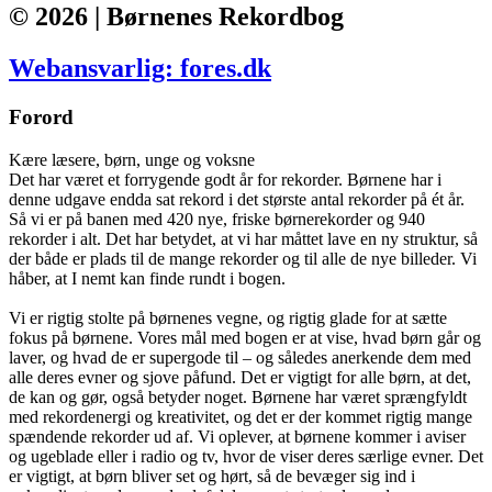
© 2026 | Børnenes Rekordbog
Webansvarlig: fores.dk
Forord
Kære læsere, børn, unge og voksne
Det har været et forrygende godt år for rekorder. Børnene har i
denne udgave endda sat rekord i det største antal rekorder på ét år.
Så vi er på banen med 420 nye, friske børnerekorder og 940
rekorder i alt. Det har betydet, at vi har måttet lave en ny struktur, så
der både er plads til de mange rekorder og til alle de nye billeder. Vi
håber, at I nemt kan finde rundt i bogen.
Vi er rigtig stolte på børnenes vegne, og rigtig glade for at sætte
fokus på børnene. Vores mål med bogen er at vise, hvad børn går og
laver, og hvad de er supergode til – og således anerkende dem med
alle deres evner og sjove påfund. Det er vigtigt for alle børn, at det,
de kan og gør, også betyder noget. Børnene har været sprængfyldt
med rekordenergi og kreativitet, og det er der kommet rigtig mange
spændende rekorder ud af. Vi oplever, at børnene kommer i aviser
og ugeblade eller i radio og tv, hvor de viser deres særlige evner. Det
er vigtigt, at børn bliver set og hørt, så de bevæger sig ind i