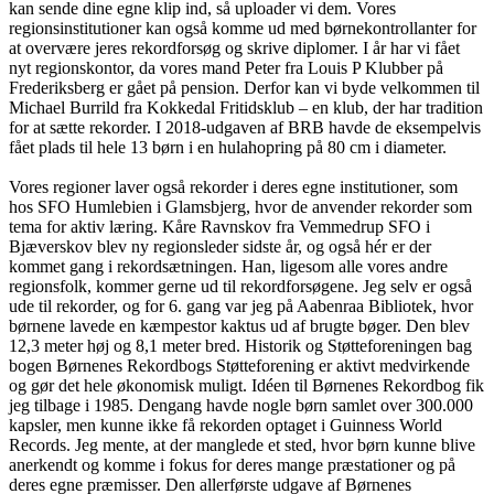
kan sende dine egne klip ind, så uploader vi dem. Vores
regionsinstitutioner kan også komme ud med børnekontrollanter for
at overvære jeres rekordforsøg og skrive diplomer. I år har vi fået
nyt regionskontor, da vores mand Peter fra Louis P Klubber på
Frederiksberg er gået på pension. Derfor kan vi byde velkommen til
Michael Burrild fra Kokkedal Fritidsklub – en klub, der har tradition
for at sætte rekorder. I 2018-udgaven af BRB havde de eksempelvis
fået plads til hele 13 børn i en hulahopring på 80 cm i diameter.
Vores regioner laver også rekorder i deres egne institutioner, som
hos SFO Humlebien i Glamsbjerg, hvor de anvender rekorder som
tema for aktiv læring. Kåre Ravnskov fra Vemmedrup SFO i
Bjæverskov blev ny regionsleder sidste år, og også hér er der
kommet gang i rekordsætningen. Han, ligesom alle vores andre
regionsfolk, kommer gerne ud til rekordforsøgene. Jeg selv er også
ude til rekorder, og for 6. gang var jeg på Aabenraa Bibliotek, hvor
børnene lavede en kæmpestor kaktus ud af brugte bøger. Den blev
12,3 meter høj og 8,1 meter bred. Historik og Støtteforeningen bag
bogen Børnenes Rekordbogs Støtteforening er aktivt medvirkende
og gør det hele økonomisk muligt. Idéen til Børnenes Rekordbog fik
jeg tilbage i 1985. Dengang havde nogle børn samlet over 300.000
kapsler, men kunne ikke få rekorden optaget i Guinness World
Records. Jeg mente, at der manglede et sted, hvor børn kunne blive
anerkendt og komme i fokus for deres mange præstationer og på
deres egne præmisser. Den allerførste udgave af Børnenes