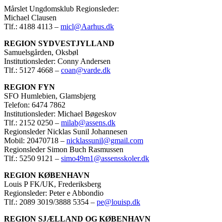
Mårslet Ungdomsklub Regionsleder:
Michael Clausen
Tlf.: 4188 4113 –
micl@Aarhus.dk
REGION SYDVESTJYLLAND
Samuelsgården, Oksbøl
Institutionsleder: Conny Andersen
Tlf.: 5127 4668 –
coan@varde.dk
REGION FYN
SFO Humlebien, Glamsbjerg
Telefon: 6474 7862
Institutionsleder: Michael Bøgeskov
Tlf.: 2152 0250 –
milab@assens.dk
Regionsleder Nicklas Sunil Johannesen
Mobil: 20470718 –
nicklassunil@gmail.com
Regionsleder Simon Buch Rasmussen
Tlf.: 5250 9121 –
simo49m1@assensskoler.dk
REGION KØBENHAVN
Louis P FK/UK, Frederiksberg
Regionsleder: Peter e Abbondio
Tlf.: 2089 3019/3888 5354 –
pe@louisp.dk
REGION SJÆLLAND OG KØBENHAVN