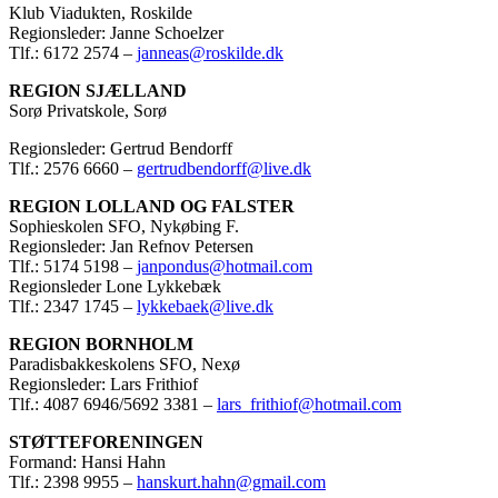
Klub Viadukten, Roskilde
Regionsleder: Janne Schoelzer
Tlf.: 6172 2574 –
janneas@roskilde.dk
REGION SJÆLLAND
Sorø Privatskole, Sorø
Regionsleder: Gertrud Bendorff
Tlf.: 2576 6660 –
gertrudbendorff@live.dk
REGION LOLLAND OG FALSTER
Sophieskolen SFO, Nykøbing F.
Regionsleder: Jan Refnov Petersen
Tlf.: 5174 5198 –
janpondus@hotmail.com
Regionsleder Lone Lykkebæk
Tlf.: 2347 1745 –
lykkebaek@live.dk
REGION BORNHOLM
Paradisbakkeskolens SFO, Nexø
Regionsleder: Lars Frithiof
Tlf.: 4087 6946/5692 3381 –
lars_frithiof@hotmail.com
STØTTEFORENINGEN
Formand: Hansi Hahn
Tlf.: 2398 9955 –
hanskurt.hahn@gmail.com