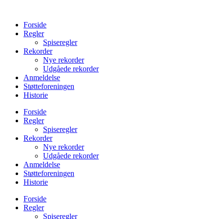
Videre
til
Forside
indhold
Regler
Spiseregler
Rekorder
Nye rekorder
Udgåede rekorder
Anmeldelse
Støtteforeningen
Historie
Forside
Regler
Spiseregler
Rekorder
Nye rekorder
Udgåede rekorder
Anmeldelse
Støtteforeningen
Historie
Forside
Regler
Spiseregler