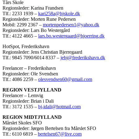
Tårs Skole
Regionsleder: Karina Frandsen
Tlf.: 2233 1939 –
kari258a@hjskole.dk
Regionsleder: Morten Rune Pedersen
Mobil: 2299 2367 –
mortenpedersen1@yahoo.dk
Regionsleder: Lars Bo Westergård
Tlf.: 4122 4665 –
lars.bo.westergaard@hjoerring.dk
HotSpot, Frederikshavn
Regionsleder: Jens Christian Bjerregaard
Tlf.: 9845 7090/6014 8337 –
jebj@frederikshavn.dk
Freelancer – Frederikshavn
Regionsleder: Ole Svendsen
Tlf.: 4086 2259 –
olesvendsen60@gmail.com
REGION VESTJYLLAND
Freelancer – Lemvig
Regionsleder: Brian i Dali
Tlf.: 3172 1535 –
bj-idali@hotmail.com
REGION MIDTJYLLAND
Mårslet Skoles SFO
Regionsleder: Jørgen Bertelsen fra Mårslet SFO
Tlf.: 6110 6819 –
bertelsen67@live.com