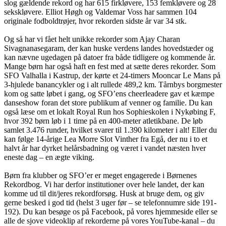
slog gældende rekord og har 615 firkløvere, 153 femkløvere og 28
sekskløvere. Elliot Høgh og Valdemar Voss har sammen 104
originale fodboldtrøjer, hvor rekorden sidste år var 34 stk.
Og så har vi fået helt unikke rekorder som Ajay Charan
Sivagnanasegaram, der kan huske verdens landes hovedstæder og
kan nævne ugedagen på datoer fra både tidligere og kommende år.
Mange børn har også haft en fest med at sætte deres rekorder. Som
SFO Valhalla i Kastrup, der kørte et 24-timers Mooncar Le Mans på
3-hjulede banancykler og i alt rullede 489,2 km. Tårnbys borgmester
kom og satte løbet i gang, og SFO’ens cheerleadere gav et kæmpe
danseshow foran det store publikum af venner og familie. Du kan
også læse om et lokalt Royal Run hos Sophieskolen i Nykøbing F,
hvor 392 børn løb i 1 time på en 400-meter atletikbane. De løb
samlet 3.476 runder, hvilket svarer til 1.390 kilometer i alt! Eller du
kan følge 14-årige Lea Morre Slot Vinther fra Egå, der nu i to et
halvt år har dyrket helårsbadning og været i vandet næsten hver
eneste dag – en ægte viking.
Børn fra klubber og SFO’er er meget engagerede i Børnenes
Rekordbog. Vi har derfor institutioner over hele landet, der kan
komme ud til dit/jeres rekordforsøg. Husk at bruge dem, og giv
gerne besked i god tid (helst 3 uger før – se telefonnumre side 191-
192). Du kan besøge os på Facebook, på vores hjemmeside eller se
alle de sjove videoklip af rekorderne på vores YouTube-kanal – du