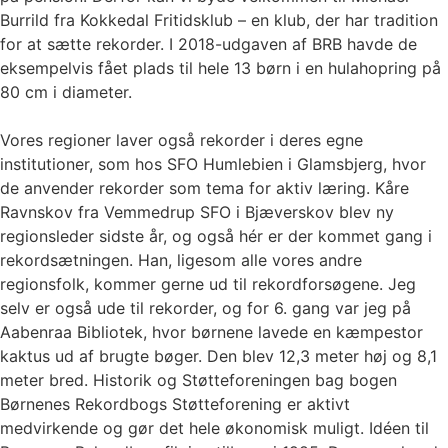
Burrild fra Kokkedal Fritidsklub – en klub, der har tradition
for at sætte rekorder. I 2018-udgaven af BRB havde de
eksempelvis fået plads til hele 13 børn i en hulahopring på
80 cm i diameter.
Vores regioner laver også rekorder i deres egne
institutioner, som hos SFO Humlebien i Glamsbjerg, hvor
de anvender rekorder som tema for aktiv læring. Kåre
Ravnskov fra Vemmedrup SFO i Bjæverskov blev ny
regionsleder sidste år, og også hér er der kommet gang i
rekordsætningen. Han, ligesom alle vores andre
regionsfolk, kommer gerne ud til rekordforsøgene. Jeg
selv er også ude til rekorder, og for 6. gang var jeg på
Aabenraa Bibliotek, hvor børnene lavede en kæmpestor
kaktus ud af brugte bøger. Den blev 12,3 meter høj og 8,1
meter bred. Historik og Støtteforeningen bag bogen
Børnenes Rekordbogs Støtteforening er aktivt
medvirkende og gør det hele økonomisk muligt. Idéen til