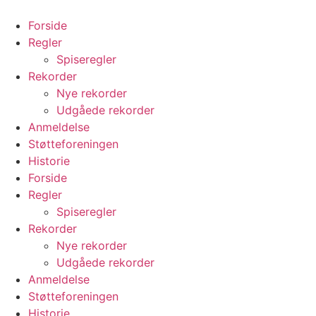
Videre
til
Forside
indhold
Regler
Spiseregler
Rekorder
Nye rekorder
Udgåede rekorder
Anmeldelse
Støtteforeningen
Historie
Forside
Regler
Spiseregler
Rekorder
Nye rekorder
Udgåede rekorder
Anmeldelse
Støtteforeningen
Historie