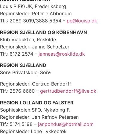
Louis P FK/UK, Frederiksberg
Regionsleder: Peter e Abbondio
Tlf.: 2089 3019/3888 5354 –
pe@louisp.dk
REGION SJÆLLAND OG KØBENHAVN
Klub Viadukten, Roskilde
Regionsleder: Janne Schoelzer
Tlf.: 6172 2574 –
janneas@roskilde.dk
REGION SJÆLLAND
Sorø Privatskole, Sorø
Regionsleder: Gertrud Bendorff
Tlf.: 2576 6660 –
gertrudbendorff@live.dk
REGION LOLLAND OG FALSTER
Sophieskolen SFO, Nykøbing F.
Regionsleder: Jan Refnov Petersen
Tlf.: 5174 5198 –
janpondus@hotmail.com
Regionsleder Lone Lykkebæk