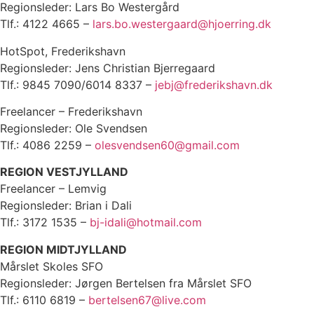
Regionsleder: Lars Bo Westergård
Tlf.: 4122 4665 –
lars.bo.westergaard@hjoerring.dk
HotSpot, Frederikshavn
Regionsleder: Jens Christian Bjerregaard
Tlf.: 9845 7090/6014 8337 –
jebj@frederikshavn.dk
Freelancer – Frederikshavn
Regionsleder: Ole Svendsen
Tlf.: 4086 2259 –
olesvendsen60@gmail.com
REGION VESTJYLLAND
Freelancer – Lemvig
Regionsleder: Brian i Dali
Tlf.: 3172 1535 –
bj-idali@hotmail.com
REGION MIDTJYLLAND
Mårslet Skoles SFO
Regionsleder: Jørgen Bertelsen fra Mårslet SFO
Tlf.: 6110 6819 –
bertelsen67@live.com