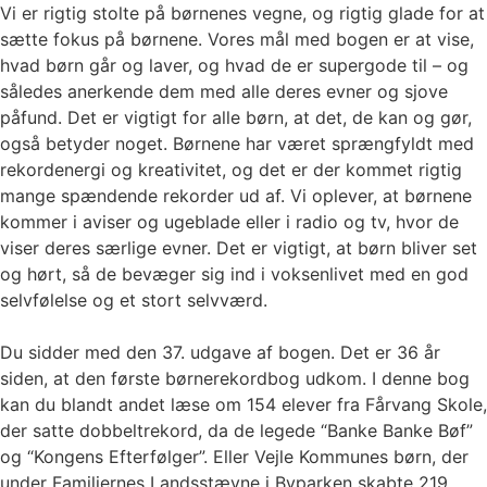
Vi er rigtig stolte på børnenes vegne, og rigtig glade for at
sætte fokus på børnene. Vores mål med bogen er at vise,
hvad børn går og laver, og hvad de er supergode til – og
således anerkende dem med alle deres evner og sjove
påfund. Det er vigtigt for alle børn, at det, de kan og gør,
også betyder noget. Børnene har været sprængfyldt med
rekordenergi og kreativitet, og det er der kommet rigtig
mange spændende rekorder ud af. Vi oplever, at børnene
kommer i aviser og ugeblade eller i radio og tv, hvor de
viser deres særlige evner. Det er vigtigt, at børn bliver set
og hørt, så de bevæger sig ind i voksenlivet med en god
selvfølelse og et stort selvværd.
Du sidder med den 37. udgave af bogen. Det er 36 år
siden, at den første børnerekordbog udkom. I denne bog
kan du blandt andet læse om 154 elever fra Fårvang Skole,
der satte dobbeltrekord, da de legede “Banke Banke Bøf”
og “Kongens Efterfølger”. Eller Vejle Kommunes børn, der
under Familiernes Landsstævne i Byparken skabte 219