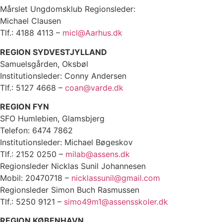
Mårslet Ungdomsklub Regionsleder:
Michael Clausen
Tlf.: 4188 4113 –
micl@Aarhus.dk
REGION SYDVESTJYLLAND
Samuelsgården, Oksbøl
Institutionsleder: Conny Andersen
Tlf.: 5127 4668 –
coan@varde.dk
REGION FYN
SFO Humlebien, Glamsbjerg
Telefon: 6474 7862
Institutionsleder: Michael Bøgeskov
Tlf.: 2152 0250 –
milab@assens.dk
Regionsleder Nicklas Sunil Johannesen
Mobil: 20470718 –
nicklassunil@gmail.com
Regionsleder Simon Buch Rasmussen
Tlf.: 5250 9121 –
simo49m1@assensskoler.dk
REGION KØBENHAVN