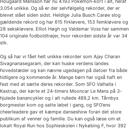
Hougaard Månsson har nu 4.193 Pokémon-kort i alt, heraf
3.054 unikke. Og så er der selvfølgelig rekorder, der er
blevet slået siden sidst. Heldige Julia Busch Carøe slog
gældende rekord og har 615 firkløvere, 153 femkløvere og
28 sekskløvere. Elliot Høgh og Valdemar Voss har sammen
104 originale fodboldtrøjer, hvor rekorden sidste år var 34
stk.
Og så har vi fået helt unikke rekorder som Ajay Charan
Sivagnanasegaram, der kan huske verdens landes
hovedstæder og kan nævne ugedagen på datoer fra både
tidligere og kommende år. Mange børn har også haft en
fest med at sætte deres rekorder. Som SFO Valhalla i
Kastrup, der kørte et 24-timers Mooncar Le Mans på 3-
hjulede banancykler og i alt rullede 489,2 km. Tårnbys
borgmester kom og satte løbet i gang, og SFO’ens
cheerleadere gav et kæmpe danseshow foran det store
publikum af venner og familie. Du kan også læse om et
lokalt Royal Run hos Sophieskolen i Nykøbing F, hvor 392