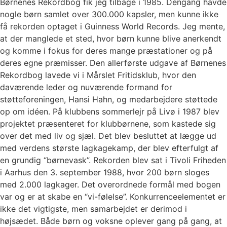
Børnenes Rekordbog fik jeg tilbage i 1985. Dengang havde
nogle børn samlet over 300.000 kapsler, men kunne ikke
få rekorden optaget i Guinness World Records. Jeg mente,
at der manglede et sted, hvor børn kunne blive anerkendt
og komme i fokus for deres mange præstationer og på
deres egne præmisser. Den allerførste udgave af Børnenes
Rekordbog lavede vi i Mårslet Fritidsklub, hvor den
daværende leder og nuværende formand for
støtteforeningen, Hansi Hahn, og medarbejdere støttede
op om idéen. På klubbens sommerlejr på Livø i 1987 blev
projektet præsenteret for klubbørnene, som kastede sig
over det med liv og sjæl. Det blev besluttet at lægge ud
med verdens største lagkagekamp, der blev efterfulgt af
en grundig “børnevask”. Rekorden blev sat i Tivoli Friheden
i Aarhus den 3. september 1988, hvor 200 børn sloges
med 2.000 lagkager. Det overordnede formål med bogen
var og er at skabe en “vi-følelse”. Konkurrenceelementet er
ikke det vigtigste, men samarbejdet er derimod i
højsædet. Både børn og voksne oplever gang på gang, at