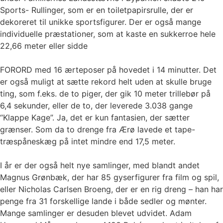
Sports- Rullinger, som er en toiletpapirsrulle, der er
dekoreret til unikke sportsfigurer. Der er også mange
individuelle præstationer, som at kaste en sukkerroe hele
22,66 meter eller sidde
FORORD med 16 ærteposer på hovedet i 14 minutter. Det
er også muligt at sætte rekord helt uden at skulle bruge
ting, som f.eks. de to piger, der gik 10 meter trillebør på
6,4 sekunder, eller de to, der leverede 3.038 gange
“Klappe Kage”. Ja, det er kun fantasien, der sætter
grænser. Som da to drenge fra Ærø lavede et tape-
træspåneskæg på intet mindre end 17,5 meter.
I år er der også helt nye samlinger, med blandt andet
Magnus Grønbæk, der har 85 gyserfigurer fra film og spil,
eller Nicholas Carlsen Broeng, der er en rig dreng – han har
penge fra 31 forskellige lande i både sedler og mønter.
Mange samlinger er desuden blevet udvidet. Adam