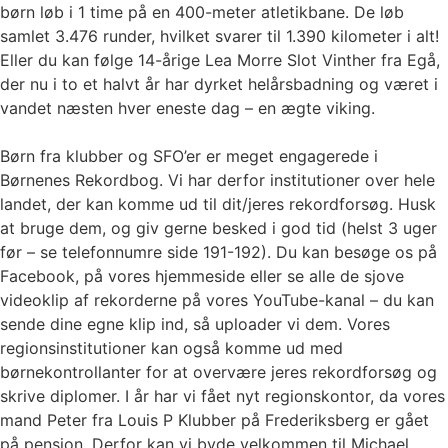
børn løb i 1 time på en 400-meter atletikbane. De løb
samlet 3.476 runder, hvilket svarer til 1.390 kilometer i alt!
Eller du kan følge 14-årige Lea Morre Slot Vinther fra Egå,
der nu i to et halvt år har dyrket helårsbadning og været i
vandet næsten hver eneste dag – en ægte viking.
Børn fra klubber og SFO’er er meget engagerede i
Børnenes Rekordbog. Vi har derfor institutioner over hele
landet, der kan komme ud til dit/jeres rekordforsøg. Husk
at bruge dem, og giv gerne besked i god tid (helst 3 uger
før – se telefonnumre side 191-192). Du kan besøge os på
Facebook, på vores hjemmeside eller se alle de sjove
videoklip af rekorderne på vores YouTube-kanal – du kan
sende dine egne klip ind, så uploader vi dem. Vores
regionsinstitutioner kan også komme ud med
børnekontrollanter for at overvære jeres rekordforsøg og
skrive diplomer. I år har vi fået nyt regionskontor, da vores
mand Peter fra Louis P Klubber på Frederiksberg er gået
på pension. Derfor kan vi byde velkommen til Michael