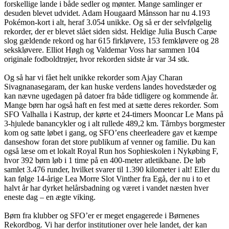
forskellige lande i både sedler og mønter. Mange samlinger er
desuden blevet udvidet. Adam Hougaard Månsson har nu 4.193
Pokémon-kort i alt, heraf 3.054 unikke. Og så er der selvfølgelig
rekorder, der er blevet slået siden sidst. Heldige Julia Busch Carøe
slog gældende rekord og har 615 firkløvere, 153 femkløvere og 28
sekskløvere. Elliot Høgh og Valdemar Voss har sammen 104
originale fodboldtrøjer, hvor rekorden sidste år var 34 stk.
Og så har vi fået helt unikke rekorder som Ajay Charan
Sivagnanasegaram, der kan huske verdens landes hovedstæder og
kan nævne ugedagen på datoer fra både tidligere og kommende år.
Mange børn har også haft en fest med at sætte deres rekorder. Som
SFO Valhalla i Kastrup, der kørte et 24-timers Mooncar Le Mans på
3-hjulede banancykler og i alt rullede 489,2 km. Tårnbys borgmester
kom og satte løbet i gang, og SFO’ens cheerleadere gav et kæmpe
danseshow foran det store publikum af venner og familie. Du kan
også læse om et lokalt Royal Run hos Sophieskolen i Nykøbing F,
hvor 392 børn løb i 1 time på en 400-meter atletikbane. De løb
samlet 3.476 runder, hvilket svarer til 1.390 kilometer i alt! Eller du
kan følge 14-årige Lea Morre Slot Vinther fra Egå, der nu i to et
halvt år har dyrket helårsbadning og været i vandet næsten hver
eneste dag – en ægte viking.
Børn fra klubber og SFO’er er meget engagerede i Børnenes
Rekordbog. Vi har derfor institutioner over hele landet, der kan