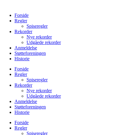
Videre
til
Forside
indhold
Regler
Spiseregler
Rekorder
Nye rekorder
Udgåede rekorder
Anmeldelse
Støtteforeningen
Historie
Forside
Regler
Spiseregler
Rekorder
Nye rekorder
Udgåede rekorder
Anmeldelse
Støtteforeningen
Historie
Forside
Regler
Spiseregler