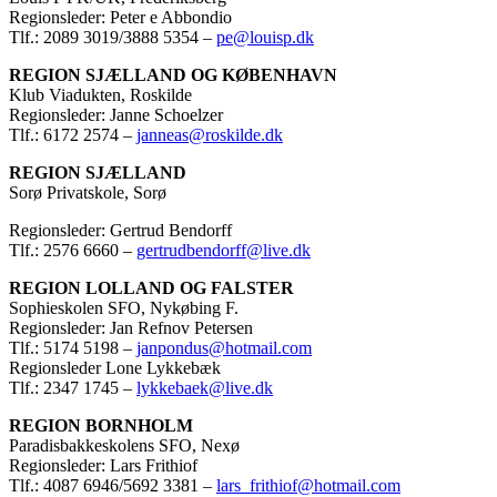
Regionsleder: Peter e Abbondio
Tlf.: 2089 3019/3888 5354 –
pe@louisp.dk
REGION SJÆLLAND OG KØBENHAVN
Klub Viadukten, Roskilde
Regionsleder: Janne Schoelzer
Tlf.: 6172 2574 –
janneas@roskilde.dk
REGION SJÆLLAND
Sorø Privatskole, Sorø
Regionsleder: Gertrud Bendorff
Tlf.: 2576 6660 –
gertrudbendorff@live.dk
REGION LOLLAND OG FALSTER
Sophieskolen SFO, Nykøbing F.
Regionsleder: Jan Refnov Petersen
Tlf.: 5174 5198 –
janpondus@hotmail.com
Regionsleder Lone Lykkebæk
Tlf.: 2347 1745 –
lykkebaek@live.dk
REGION BORNHOLM
Paradisbakkeskolens SFO, Nexø
Regionsleder: Lars Frithiof
Tlf.: 4087 6946/5692 3381 –
lars_frithiof@hotmail.com