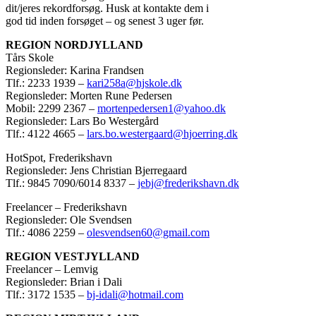
dit/jeres rekordforsøg. Husk at kontakte dem i
god tid inden forsøget – og senest 3 uger før.
REGION NORDJYLLAND
Tårs Skole
Regionsleder: Karina Frandsen
Tlf.: 2233 1939 –
kari258a@hjskole.dk
Regionsleder: Morten Rune Pedersen
Mobil: 2299 2367 –
mortenpedersen1@yahoo.dk
Regionsleder: Lars Bo Westergård
Tlf.: 4122 4665 –
lars.bo.westergaard@hjoerring.dk
HotSpot, Frederikshavn
Regionsleder: Jens Christian Bjerregaard
Tlf.: 9845 7090/6014 8337 –
jebj@frederikshavn.dk
Freelancer – Frederikshavn
Regionsleder: Ole Svendsen
Tlf.: 4086 2259 –
olesvendsen60@gmail.com
REGION VESTJYLLAND
Freelancer – Lemvig
Regionsleder: Brian i Dali
Tlf.: 3172 1535 –
bj-idali@hotmail.com