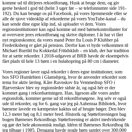
komme ud til dit/jeres rekordforsøg. Husk at bruge dem, og giv
gerne besked i god tid (helst 3 uger før – se telefonnumre side 191-
192). Du kan besøge os på Facebook, på vores hjemmeside eller se
alle de sjove videoklip af rekorderne på vores YouTube-kanal – du
kan sende dine egne klip ind, så uploader vi dem. Vores
regionsinstitutioner kan også komme ud med børnekontrollanter for
at overvære jeres rekordforsøg og skrive diplomer. I år har vi fået
nyt regionskontor, da vores mand Peter fra Louis P Klubber på
Frederiksberg er gået på pension. Derfor kan vi byde velkommen til
Michael Burrild fra Kokkedal Fritidsklub – en klub, der har tradition
for at sætte rekorder. I 2018-udgaven af BRB havde de eksempelvis
fået plads til hele 13 børn i en hulahopring på 80 cm i diameter.
Vores regioner laver også rekorder i deres egne institutioner, som
hos SFO Humlebien i Glamsbjerg, hvor de anvender rekorder som
tema for aktiv læring. Kåre Ravnskov fra Vemmedrup SFO i
Bjæverskov blev ny regionsleder sidste år, og også hér er der
kommet gang i rekordsætningen. Han, ligesom alle vores andre
regionsfolk, kommer gerne ud til rekordforsøgene. Jeg selv er også
ude til rekorder, og for 6. gang var jeg på Aabenraa Bibliotek, hvor
børnene lavede en kæmpestor kaktus ud af brugte bøger. Den blev
12,3 meter høj og 8,1 meter bred. Historik og Støtteforeningen bag
bogen Børnenes Rekordbogs Støtteforening er aktivt medvirkende
og gør det hele økonomisk muligt. Idéen til Børnenes Rekordbog fik
jeg tilbage i 1985. Dengang havde nogle børn samlet over 300.000