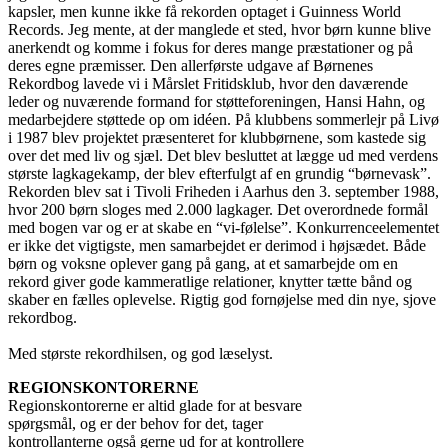
kapsler, men kunne ikke få rekorden optaget i Guinness World
Records. Jeg mente, at der manglede et sted, hvor børn kunne blive
anerkendt og komme i fokus for deres mange præstationer og på
deres egne præmisser. Den allerførste udgave af Børnenes
Rekordbog lavede vi i Mårslet Fritidsklub, hvor den daværende
leder og nuværende formand for støtteforeningen, Hansi Hahn, og
medarbejdere støttede op om idéen. På klubbens sommerlejr på Livø
i 1987 blev projektet præsenteret for klubbørnene, som kastede sig
over det med liv og sjæl. Det blev besluttet at lægge ud med verdens
største lagkagekamp, der blev efterfulgt af en grundig “børnevask”.
Rekorden blev sat i Tivoli Friheden i Aarhus den 3. september 1988,
hvor 200 børn sloges med 2.000 lagkager. Det overordnede formål
med bogen var og er at skabe en “vi-følelse”. Konkurrenceelementet
er ikke det vigtigste, men samarbejdet er derimod i højsædet. Både
børn og voksne oplever gang på gang, at et samarbejde om en
rekord giver gode kammeratlige relationer, knytter tætte bånd og
skaber en fælles oplevelse. Rigtig god fornøjelse med din nye, sjove
rekordbog.
Med største rekordhilsen, og god læselyst.
REGIONSKONTORERNE
Regionskontorerne er altid glade for at besvare
spørgsmål, og er der behov for det, tager
kontrollanterne også gerne ud for at kontrollere