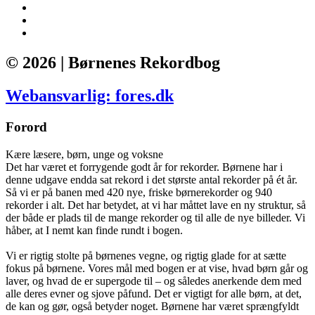
© 2026 | Børnenes Rekordbog
Webansvarlig: fores.dk
Forord
Kære læsere, børn, unge og voksne
Det har været et forrygende godt år for rekorder. Børnene har i
denne udgave endda sat rekord i det største antal rekorder på ét år.
Så vi er på banen med 420 nye, friske børnerekorder og 940
rekorder i alt. Det har betydet, at vi har måttet lave en ny struktur, så
der både er plads til de mange rekorder og til alle de nye billeder. Vi
håber, at I nemt kan finde rundt i bogen.
Vi er rigtig stolte på børnenes vegne, og rigtig glade for at sætte
fokus på børnene. Vores mål med bogen er at vise, hvad børn går og
laver, og hvad de er supergode til – og således anerkende dem med
alle deres evner og sjove påfund. Det er vigtigt for alle børn, at det,
de kan og gør, også betyder noget. Børnene har været sprængfyldt