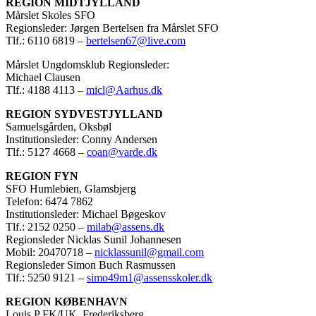
REGION MIDTJYLLAND
Mårslet Skoles SFO
Regionsleder: Jørgen Bertelsen fra Mårslet SFO
Tlf.: 6110 6819 –
bertelsen67@live.com
Mårslet Ungdomsklub Regionsleder:
Michael Clausen
Tlf.: 4188 4113 –
micl@Aarhus.dk
REGION SYDVESTJYLLAND
Samuelsgården, Oksbøl
Institutionsleder: Conny Andersen
Tlf.: 5127 4668 –
coan@varde.dk
REGION FYN
SFO Humlebien, Glamsbjerg
Telefon: 6474 7862
Institutionsleder: Michael Bøgeskov
Tlf.: 2152 0250 –
milab@assens.dk
Regionsleder Nicklas Sunil Johannesen
Mobil: 20470718 –
nicklassunil@gmail.com
Regionsleder Simon Buch Rasmussen
Tlf.: 5250 9121 –
simo49m1@assensskoler.dk
REGION KØBENHAVN
Louis P FK/UK, Frederiksberg