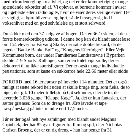
med rekordenergi og kreativitet, og det er der kommet rigtig mange
spændende rekorder ud af. Vi oplever, at børnene kommer i aviser
og ugeblade eller i radio og tv, hvor de viser deres særlige evner. Det
er vigtigt, at børn bliver set og hørt, så de bevæger sig ind i
voksenlivet med en god selvfølelse og et stort selvværd.
Du sidder med den 37. udgave af bogen. Det er 36 år siden, at den
første børnerekordbog udkom. I denne bog kan du blandt andet læse
om 154 elever fra Fårvang Skole, der satte dobbeltrekord, da de
legede “Banke Banke Bøf” og “Kongens Efterfølger”. Eller Vejle
Kommunes børn, der under Familiernes Landsstævne i Byparken
skabte 219 Sports- Rullinger, som er en toiletpapirsrulle, der er
dekoreret til unikke sportsfigurer. Der er også mange individuelle
præstationer, som at kaste en sukkerroe hele 22,66 meter eller sidde
FORORD med 16 ærteposer på hovedet i 14 minutter. Det er også
muligt at sætte rekord helt uden at skulle bruge ting, som f.eks. de to
piger, der gik 10 meter trillebør på 6,4 sekunder, eller de to, der
leverede 3.038 gange “Klappe Kage”. Ja, det er kun fantasien, der
sætter grænser. Som da to drenge fra Ærø lavede et tape-
træspåneskæg på intet mindre end 17,5 meter.
I år er der også helt nye samlinger, med blandt andet Magnus
Grønbæk, der har 85 gyserfigurer fra film og spil, eller Nicholas
Carlsen Broeng, der er en rig dreng – han har penge fra 31