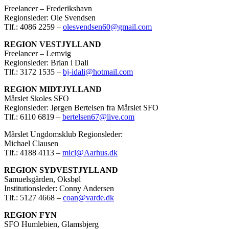
Freelancer – Frederikshavn
Regionsleder: Ole Svendsen
Tlf.: 4086 2259 –
olesvendsen60@gmail.com
REGION VESTJYLLAND
Freelancer – Lemvig
Regionsleder: Brian i Dali
Tlf.: 3172 1535 –
bj-idali@hotmail.com
REGION MIDTJYLLAND
Mårslet Skoles SFO
Regionsleder: Jørgen Bertelsen fra Mårslet SFO
Tlf.: 6110 6819 –
bertelsen67@live.com
Mårslet Ungdomsklub Regionsleder:
Michael Clausen
Tlf.: 4188 4113 –
micl@Aarhus.dk
REGION SYDVESTJYLLAND
Samuelsgården, Oksbøl
Institutionsleder: Conny Andersen
Tlf.: 5127 4668 –
coan@varde.dk
REGION FYN
SFO Humlebien, Glamsbjerg