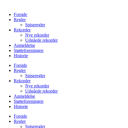
Videre
til
Forside
indhold
Regler
Spiseregler
Rekorder
Nye rekorder
Udgåede rekorder
Anmeldelse
Støtteforeningen
Historie
Forside
Regler
Spiseregler
Rekorder
Nye rekorder
Udgåede rekorder
Anmeldelse
Støtteforeningen
Historie
Forside
Regler
Spiseregler