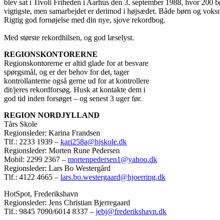
blev sat i Tivoli Friheden i Aarhus den 3. september 1988, hvor 200 
vigtigste, men samarbejdet er derimod i højsædet. Både børn og voksn
Rigtig god fornøjelse med din nye, sjove rekordbog.
Med største rekordhilsen, og god læselyst.
REGIONSKONTORERNE
Regionskontorerne er altid glade for at besvare
spørgsmål, og er der behov for det, tager
kontrollanterne også gerne ud for at kontrollere
dit/jeres rekordforsøg. Husk at kontakte dem i
god tid inden forsøget – og senest 3 uger før.
REGION NORDJYLLAND
Tårs Skole
Regionsleder: Karina Frandsen
Tlf.: 2233 1939 –
kari258a@hjskole.dk
Regionsleder: Morten Rune Pedersen
Mobil: 2299 2367 –
mortenpedersen1@yahoo.dk
Regionsleder: Lars Bo Westergård
Tlf.: 4122 4665 –
lars.bo.westergaard@hjoerring.dk
HotSpot, Frederikshavn
Regionsleder: Jens Christian Bjerregaard
Tlf.: 9845 7090/6014 8337 –
jebj@frederikshavn.dk