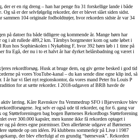
 der er en rig dreng – han har penge fra 31 forskellige lande i både
så er der selvfølgelig rekorder, der er blevet slået siden sidst.
 sammen 104 originale fodboldtrøjer, hvor rekorden sidste år var 34
en på datoer fra både tidligere og kommende år. Mange børn har
 og i alt rullede 489,2 km. Tårnbys borgmester kom og satte løbet i
l Run hos Sophieskolen i Nykøbing F, hvor 392 børn løb i 1 time på
er fra Egå, der nu i to et halvt år har dyrket helårsbadning og været i
/jeres rekordforsøg. Husk at bruge dem, og giv gerne besked i god tid
korderne på vores YouTube-kanal – du kan sende dine egne klip ind, så
I år har vi fået nyt regionskontor, da vores mand Peter fra Louis P
tradition for at sætte rekorder. I 2018-udgaven af BRB havde de
for aktiv læring. Kåre Ravnskov fra Vemmedrup SFO i Bjæverskov blev
ekordforsøgene. Jeg selv er også ude til rekorder, og for 6. gang var
rik og Støtteforeningen bag bogen Børnenes Rekordbogs Støtteforening
let over 300.000 kapsler, men kunne ikke få rekorden optaget i
er og på deres egne præmisser. Den allerførste udgave af Børnenes
ere støttede op om idéen. På klubbens sommerlejr på Livø i 1987
gkagekamp, der blev efterfulgt af en grundig “børnevask”. Rekorden