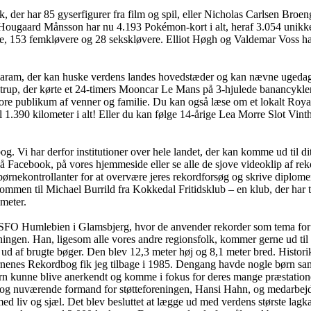
der har 85 gyserfigurer fra film og spil, eller Nicholas Carlsen Broeng,
ugaard Månsson har nu 4.193 Pokémon-kort i alt, heraf 3.054 unikke. Og 
e, 153 femkløvere og 28 sekskløvere. Elliot Høgh og Valdemar Voss har
garam, der kan huske verdens landes hovedstæder og kan nævne ugedag
strup, der kørte et 24-timers Mooncar Le Mans på 3-hjulede banancykler
re publikum af venner og familie. Du kan også læse om et lokalt Roya
l 1.390 kilometer i alt! Eller du kan følge 14-årige Lea Morre Slot Vinth
 Vi har derfor institutioner over hele landet, der kan komme ud til dit
på Facebook, på vores hjemmeside eller se alle de sjove videoklip af re
nekontrollanter for at overvære jeres rekordforsøg og skrive diplomer. 
ommen til Michael Burrild fra Kokkedal Fritidsklub – en klub, der har 
ameter.
 hos SFO Humlebien i Glamsbjerg, hvor de anvender rekorder som tema 
ingen. Han, ligesom alle vores andre regionsfolk, kommer gerne ud til r
ud af brugte bøger. Den blev 12,3 meter høj og 8,1 meter bred. Histo
ørnenes Rekordbog fik jeg tilbage i 1985. Dengang havde nogle børn sam
rn kunne blive anerkendt og komme i fokus for deres mange præstation
 og nuværende formand for støtteforeningen, Hansi Hahn, og medarbejd
med liv og sjæl. Det blev besluttet at lægge ud med verdens største la