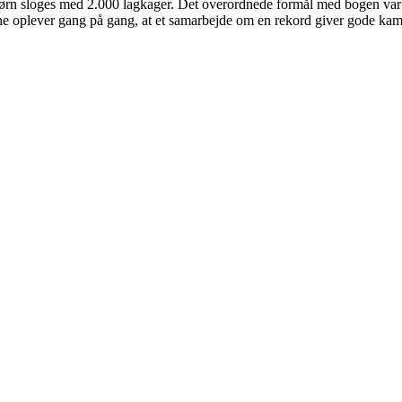
børn sloges med 2.000 lagkager. Det overordnede formål med bogen var 
e oplever gang på gang, at et samarbejde om en rekord giver gode kammer