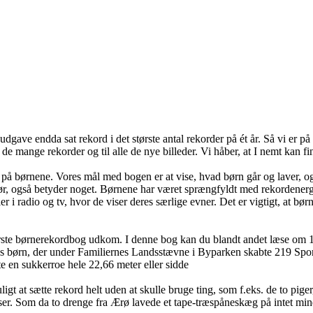
udgave endda sat rekord i det største antal rekorder på ét år. Så vi er 
il de mange rekorder og til alle de nye billeder. Vi håber, at I nemt kan f
kus på børnene. Vores mål med bogen er at vise, hvad børn går og laver,
g gør, også betyder noget. Børnene har været sprængfyldt med rekordener
r i radio og tv, hvor de viser deres særlige evner. Det er vigtigt, at bø
rste børnerekordbog udkom. I denne bog kan du blandt andet læse om 15
rn, der under Familiernes Landsstævne i Byparken skabte 219 Sports- Ru
te en sukkerroe hele 22,66 meter eller sidde
t sætte rekord helt uden at skulle bruge ting, som f.eks. de to piger, d
ser. Som da to drenge fra Ærø lavede et tape-træspåneskæg på intet min