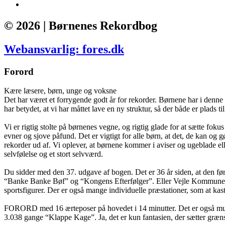
© 2026 | Børnenes Rekordbog
Webansvarlig: fores.dk
Forord
Kære læsere, børn, unge og voksne
Det har været et forrygende godt år for rekorder. Børnene har i denne 
har betydet, at vi har måttet lave en ny struktur, så der både er plads t
Vi er rigtig stolte på børnenes vegne, og rigtig glade for at sætte fo
evner og sjove påfund. Det er vigtigt for alle børn, at det, de kan o
rekorder ud af. Vi oplever, at børnene kommer i aviser og ugeblade elle
selvfølelse og et stort selvværd.
Du sidder med den 37. udgave af bogen. Det er 36 år siden, at den fø
“Banke Banke Bøf” og “Kongens Efterfølger”. Eller Vejle Kommunes bø
sportsfigurer. Der er også mange individuelle præstationer, som at kas
FORORD med 16 ærteposer på hovedet i 14 minutter. Det er også muligt a
3.038 gange “Klappe Kage”. Ja, det er kun fantasien, der sætter græn