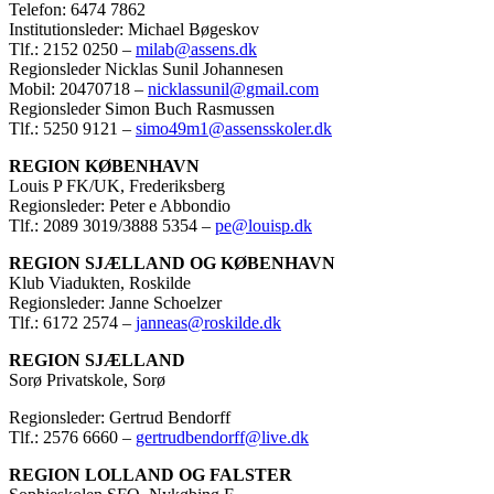
Telefon: 6474 7862
Institutionsleder: Michael Bøgeskov
Tlf.: 2152 0250 –
milab@assens.dk
Regionsleder Nicklas Sunil Johannesen
Mobil: 20470718 –
nicklassunil@gmail.com
Regionsleder Simon Buch Rasmussen
Tlf.: 5250 9121 –
simo49m1@assensskoler.dk
REGION KØBENHAVN
Louis P FK/UK, Frederiksberg
Regionsleder: Peter e Abbondio
Tlf.: 2089 3019/3888 5354 –
pe@louisp.dk
REGION SJÆLLAND OG KØBENHAVN
Klub Viadukten, Roskilde
Regionsleder: Janne Schoelzer
Tlf.: 6172 2574 –
janneas@roskilde.dk
REGION SJÆLLAND
Sorø Privatskole, Sorø
Regionsleder: Gertrud Bendorff
Tlf.: 2576 6660 –
gertrudbendorff@live.dk
REGION LOLLAND OG FALSTER