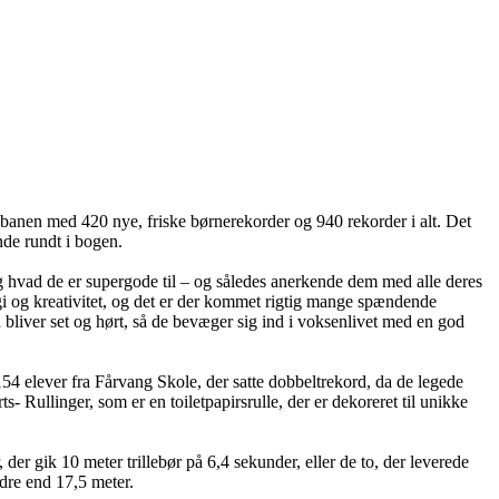
på banen med 420 nye, friske børnerekorder og 940 rekorder i alt. Det
inde rundt i bogen.
 og hvad de er supergode til – og således anerkende dem med alle deres
gi og kreativitet, og det er der kommet rigtig mange spændende
rn bliver set og hørt, så de bevæger sig ind i voksenlivet med en god
4 elever fra Fårvang Skole, der satte dobbeltrekord, da de legede
llinger, som er en toiletpapirsrulle, der er dekoreret til unikke
er gik 10 meter trillebør på 6,4 sekunder, eller de to, der leverede
dre end 17,5 meter.