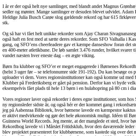
I år er der også helt nye samlinger, med blandt andet Magnus Grønbæk, 
sedler og mønter. Mange samlinger er desuden blevet udvidet. Adam Ho
Heldige Julia Busch Carøe slog gældende rekord og har 615 firkløver
stk.
Og så har vi fået helt unikke rekorder som Ajay Charan Sivagnanase
også haft en fest med at sætte deres rekorder. Som SFO Valhalla i Ka
gang, og SFO’ens cheerleadere gav et kæmpe danseshow foran det sto
en 400-meter atletikbane. De løb samlet 3.476 runder, hvilket svarer ti
vandet næsten hver eneste dag – en ægte viking.
Børn fra klubber og SFO’er er meget engagerede i Børnenes Rekordbog.
(helst 3 uger før – se telefonnumre side 191-192). Du kan besøge os 
uploader vi dem. Vores regionsinstitutioner kan også komme ud med bør
Klubber på Frederiksberg er gået på pension. Derfor kan vi byde velk
eksempelvis fået plads til hele 13 børn i en hulahopring på 80 cm i di
Vores regioner laver også rekorder i deres egne institutioner, som
ny regionsleder sidste år, og også hér er der kommet gang i rekordsætn
jeg på Aabenraa Bibliotek, hvor børnene lavede en kæmpestor kaktus 
er aktivt medvirkende og gør det hele økonomisk muligt. Idéen til B
Guinness World Records. Jeg mente, at der manglede et sted, hvor bø
Rekordbog lavede vi i Mårslet Fritidsklub, hvor den daværende leder
blev projektet præsenteret for klubbørnene, som kastede sig over det 