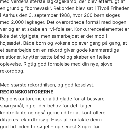
med verdens største lagkagekamp, der blev efterfulgt af
en grundig “børnevask”. Rekorden blev sat i Tivoli Friheden
i Aarhus den 3. september 1988, hvor 200 børn sloges
med 2.000 lagkager. Det overordnede formål med bogen
var og er at skabe en “vi-følelse”. Konkurrenceelementet er
ikke det vigtigste, men samarbejdet er derimod i
højsædet. Både børn og voksne oplever gang på gang, at
et samarbejde om en rekord giver gode kammeratlige
relationer, knytter tætte bånd og skaber en fælles
oplevelse. Rigtig god fornøjelse med din nye, sjove
rekordbog.
Med største rekordhilsen, og god læselyst.
REGIONSKONTORERNE
Regionskontorerne er altid glade for at besvare
spørgsmål, og er der behov for det, tager
kontrollanterne også gerne ud for at kontrollere
dit/jeres rekordforsøg. Husk at kontakte dem i
god tid inden forsøget – og senest 3 uger før.