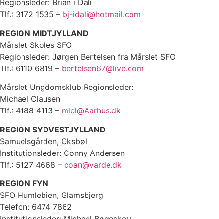
Regionsleder: Brian i Dali
Tlf.: 3172 1535 –
bj-idali@hotmail.com
REGION MIDTJYLLAND
Mårslet Skoles SFO
Regionsleder: Jørgen Bertelsen fra Mårslet SFO
Tlf.: 6110 6819 –
bertelsen67@live.com
Mårslet Ungdomsklub Regionsleder:
Michael Clausen
Tlf.: 4188 4113 –
micl@Aarhus.dk
REGION SYDVESTJYLLAND
Samuelsgården, Oksbøl
Institutionsleder: Conny Andersen
Tlf.: 5127 4668 –
coan@varde.dk
REGION FYN
SFO Humlebien, Glamsbjerg
Telefon: 6474 7862
Institutionsleder: Michael Bøgeskov