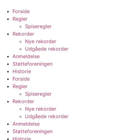
Videre
til
Forside
indhold
Regler
Spiseregler
Rekorder
Nye rekorder
Udgåede rekorder
Anmeldelse
Støtteforeningen
Historie
Forside
Regler
Spiseregler
Rekorder
Nye rekorder
Udgåede rekorder
Anmeldelse
Støtteforeningen
Historie