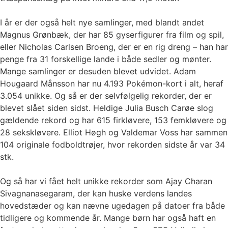
I år er der også helt nye samlinger, med blandt andet
Magnus Grønbæk, der har 85 gyserfigurer fra film og spil,
eller Nicholas Carlsen Broeng, der er en rig dreng – han har
penge fra 31 forskellige lande i både sedler og mønter.
Mange samlinger er desuden blevet udvidet. Adam
Hougaard Månsson har nu 4.193 Pokémon-kort i alt, heraf
3.054 unikke. Og så er der selvfølgelig rekorder, der er
blevet slået siden sidst. Heldige Julia Busch Carøe slog
gældende rekord og har 615 firkløvere, 153 femkløvere og
28 sekskløvere. Elliot Høgh og Valdemar Voss har sammen
104 originale fodboldtrøjer, hvor rekorden sidste år var 34
stk.
Og så har vi fået helt unikke rekorder som Ajay Charan
Sivagnanasegaram, der kan huske verdens landes
hovedstæder og kan nævne ugedagen på datoer fra både
tidligere og kommende år. Mange børn har også haft en