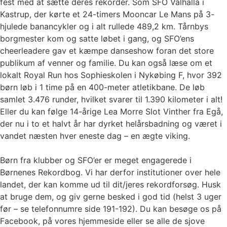
fest med at sætte deres rekorder. Som SFO Valhalla i
Kastrup, der kørte et 24-timers Mooncar Le Mans på 3-
hjulede banancykler og i alt rullede 489,2 km. Tårnbys
borgmester kom og satte løbet i gang, og SFO’ens
cheerleadere gav et kæmpe danseshow foran det store
publikum af venner og familie. Du kan også læse om et
lokalt Royal Run hos Sophieskolen i Nykøbing F, hvor 392
børn løb i 1 time på en 400-meter atletikbane. De løb
samlet 3.476 runder, hvilket svarer til 1.390 kilometer i alt!
Eller du kan følge 14-årige Lea Morre Slot Vinther fra Egå,
der nu i to et halvt år har dyrket helårsbadning og været i
vandet næsten hver eneste dag – en ægte viking.
Børn fra klubber og SFO’er er meget engagerede i
Børnenes Rekordbog. Vi har derfor institutioner over hele
landet, der kan komme ud til dit/jeres rekordforsøg. Husk
at bruge dem, og giv gerne besked i god tid (helst 3 uger
før – se telefonnumre side 191-192). Du kan besøge os på
Facebook, på vores hjemmeside eller se alle de sjove