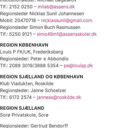
Tlf.: 2152 0250 –
milab@assens.dk
Regionsleder Nicklas Sunil Johannesen
Mobil: 20470718 –
nicklassunil@gmail.com
Regionsleder Simon Buch Rasmussen
Tlf.: 5250 9121 –
simo49m1@assensskoler.dk
REGION KØBENHAVN
Louis P FK/UK, Frederiksberg
Regionsleder: Peter e Abbondio
Tlf.: 2089 3019/3888 5354 –
pe@louisp.dk
REGION SJÆLLAND OG KØBENHAVN
Klub Viadukten, Roskilde
Regionsleder: Janne Schoelzer
Tlf.: 6172 2574 –
janneas@roskilde.dk
REGION SJÆLLAND
Sorø Privatskole, Sorø
Regionsleder: Gertrud Bendorff