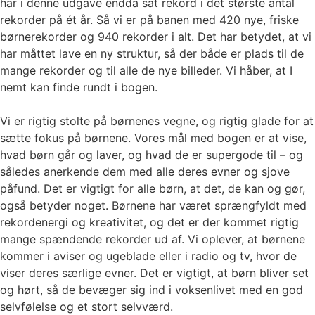
har i denne udgave endda sat rekord i det største antal
rekorder på ét år. Så vi er på banen med 420 nye, friske
børnerekorder og 940 rekorder i alt. Det har betydet, at vi
har måttet lave en ny struktur, så der både er plads til de
mange rekorder og til alle de nye billeder. Vi håber, at I
nemt kan finde rundt i bogen.
Vi er rigtig stolte på børnenes vegne, og rigtig glade for at
sætte fokus på børnene. Vores mål med bogen er at vise,
hvad børn går og laver, og hvad de er supergode til – og
således anerkende dem med alle deres evner og sjove
påfund. Det er vigtigt for alle børn, at det, de kan og gør,
også betyder noget. Børnene har været sprængfyldt med
rekordenergi og kreativitet, og det er der kommet rigtig
mange spændende rekorder ud af. Vi oplever, at børnene
kommer i aviser og ugeblade eller i radio og tv, hvor de
viser deres særlige evner. Det er vigtigt, at børn bliver set
og hørt, så de bevæger sig ind i voksenlivet med en god
selvfølelse og et stort selvværd.