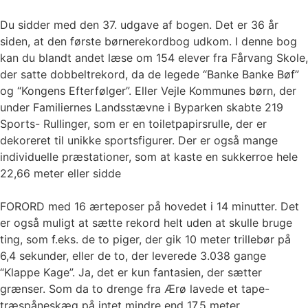
Du sidder med den 37. udgave af bogen. Det er 36 år
siden, at den første børnerekordbog udkom. I denne bog
kan du blandt andet læse om 154 elever fra Fårvang Skole,
der satte dobbeltrekord, da de legede “Banke Banke Bøf”
og “Kongens Efterfølger”. Eller Vejle Kommunes børn, der
under Familiernes Landsstævne i Byparken skabte 219
Sports- Rullinger, som er en toiletpapirsrulle, der er
dekoreret til unikke sportsfigurer. Der er også mange
individuelle præstationer, som at kaste en sukkerroe hele
22,66 meter eller sidde
FORORD med 16 ærteposer på hovedet i 14 minutter. Det
er også muligt at sætte rekord helt uden at skulle bruge
ting, som f.eks. de to piger, der gik 10 meter trillebør på
6,4 sekunder, eller de to, der leverede 3.038 gange
“Klappe Kage”. Ja, det er kun fantasien, der sætter
grænser. Som da to drenge fra Ærø lavede et tape-
træspåneskæg på intet mindre end 17,5 meter.