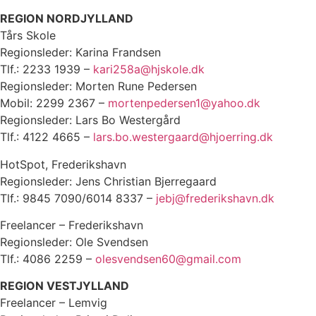
REGION NORDJYLLAND
Tårs Skole
Regionsleder: Karina Frandsen
Tlf.: 2233 1939 –
kari258a@hjskole.dk
Regionsleder: Morten Rune Pedersen
Mobil: 2299 2367 –
mortenpedersen1@yahoo.dk
Regionsleder: Lars Bo Westergård
Tlf.: 4122 4665 –
lars.bo.westergaard@hjoerring.dk
HotSpot, Frederikshavn
Regionsleder: Jens Christian Bjerregaard
Tlf.: 9845 7090/6014 8337 –
jebj@frederikshavn.dk
Freelancer – Frederikshavn
Regionsleder: Ole Svendsen
Tlf.: 4086 2259 –
olesvendsen60@gmail.com
REGION VESTJYLLAND
Freelancer – Lemvig