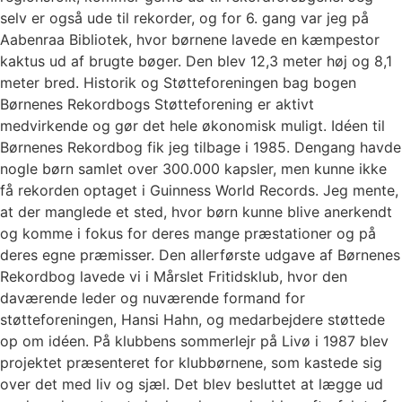
selv er også ude til rekorder, og for 6. gang var jeg på
Aabenraa Bibliotek, hvor børnene lavede en kæmpestor
kaktus ud af brugte bøger. Den blev 12,3 meter høj og 8,1
meter bred. Historik og Støtteforeningen bag bogen
Børnenes Rekordbogs Støtteforening er aktivt
medvirkende og gør det hele økonomisk muligt. Idéen til
Børnenes Rekordbog fik jeg tilbage i 1985. Dengang havde
nogle børn samlet over 300.000 kapsler, men kunne ikke
få rekorden optaget i Guinness World Records. Jeg mente,
at der manglede et sted, hvor børn kunne blive anerkendt
og komme i fokus for deres mange præstationer og på
deres egne præmisser. Den allerførste udgave af Børnenes
Rekordbog lavede vi i Mårslet Fritidsklub, hvor den
daværende leder og nuværende formand for
støtteforeningen, Hansi Hahn, og medarbejdere støttede
op om idéen. På klubbens sommerlejr på Livø i 1987 blev
projektet præsenteret for klubbørnene, som kastede sig
over det med liv og sjæl. Det blev besluttet at lægge ud