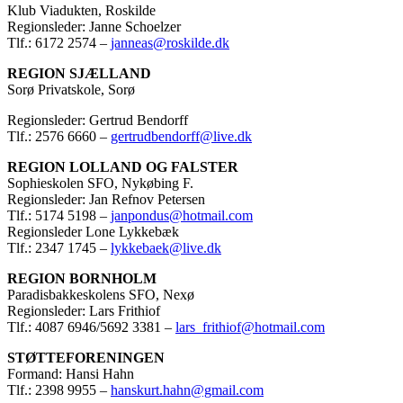
Klub Viadukten, Roskilde
Regionsleder: Janne Schoelzer
Tlf.: 6172 2574 –
janneas@roskilde.dk
REGION SJÆLLAND
Sorø Privatskole, Sorø
Regionsleder: Gertrud Bendorff
Tlf.: 2576 6660 –
gertrudbendorff@live.dk
REGION LOLLAND OG FALSTER
Sophieskolen SFO, Nykøbing F.
Regionsleder: Jan Refnov Petersen
Tlf.: 5174 5198 –
janpondus@hotmail.com
Regionsleder Lone Lykkebæk
Tlf.: 2347 1745 –
lykkebaek@live.dk
REGION BORNHOLM
Paradisbakkeskolens SFO, Nexø
Regionsleder: Lars Frithiof
Tlf.: 4087 6946/5692 3381 –
lars_frithiof@hotmail.com
STØTTEFORENINGEN
Formand: Hansi Hahn
Tlf.: 2398 9955 –
hanskurt.hahn@gmail.com