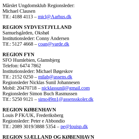
Mårslet Ungdomsklub Regionsleder:
Michael Clausen
Tlf.: 4188 4113 –
micl@Aarhus.dk
REGION SYDVESTJYLLAND
Samuelsgården, Oksbøl
Institutionsleder: Conny Andersen
Tlf.: 5127 4668 –
coan@varde.dk
REGION FYN
SFO Humlebien, Glamsbjerg
Telefon: 6474 7862
Institutionsleder: Michael Bøgeskov
Tlf.: 2152 0250 –
milab@assens.dk
Regionsleder Nicklas Sunil Johannesen
Mobil: 20470718 –
nicklassunil@gmail.com
Regionsleder Simon Buch Rasmussen
Tlf.: 5250 9121 –
simo49m1@assensskoler.dk
REGION KØBENHAVN
Louis P FK/UK, Frederiksberg
Regionsleder: Peter e Abbondio
Tlf.: 2089 3019/3888 5354 –
pe@louisp.dk
REGION SJÆLLAND OG KØBENHAVN