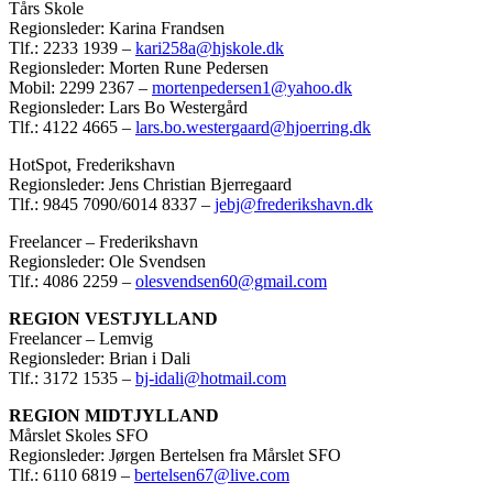
Tårs Skole
Regionsleder: Karina Frandsen
Tlf.: 2233 1939 –
kari258a@hjskole.dk
Regionsleder: Morten Rune Pedersen
Mobil: 2299 2367 –
mortenpedersen1@yahoo.dk
Regionsleder: Lars Bo Westergård
Tlf.: 4122 4665 –
lars.bo.westergaard@hjoerring.dk
HotSpot, Frederikshavn
Regionsleder: Jens Christian Bjerregaard
Tlf.: 9845 7090/6014 8337 –
jebj@frederikshavn.dk
Freelancer – Frederikshavn
Regionsleder: Ole Svendsen
Tlf.: 4086 2259 –
olesvendsen60@gmail.com
REGION VESTJYLLAND
Freelancer – Lemvig
Regionsleder: Brian i Dali
Tlf.: 3172 1535 –
bj-idali@hotmail.com
REGION MIDTJYLLAND
Mårslet Skoles SFO
Regionsleder: Jørgen Bertelsen fra Mårslet SFO
Tlf.: 6110 6819 –
bertelsen67@live.com