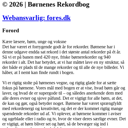
© 2026 | Børnenes Rekordbog
Webansvarlig: fores.dk
Forord
Kære læsere, børn, unge og voksne
Det har været et forrygende godt år for rekorder. Børnene har i
denne udgave endda sat rekord i det største antal rekorder på ét år.
Så vi er på banen med 420 nye, friske børnerekorder og 940
rekorder i alt. Det har betydet, at vi har måttet lave en ny struktur, så
der både er plads til de mange rekorder og til alle de nye billeder. Vi
håber, at I nemt kan finde rundt i bogen.
Vi er rigtig stolte på børnenes vegne, og rigtig glade for at sætte
fokus på børnene. Vores mål med bogen er at vise, hvad børn går og
laver, og hvad de er supergode til – og således anerkende dem med
alle deres evner og sjove påfund. Det er vigtigt for alle børn, at det,
de kan og gør, også betyder noget. Børnene har været sprængfyldt
med rekordenergi og kreativitet, og det er der kommet rigtig mange
spændende rekorder ud af. Vi oplever, at børnene kommer i aviser
og ugeblade eller i radio og tv, hvor de viser deres særlige evner. Det
er vigtigt, at børn bliver set og hørt, så de bevæger sig ind i