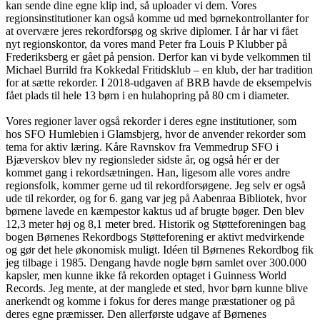
kan sende dine egne klip ind, så uploader vi dem. Vores
regionsinstitutioner kan også komme ud med børnekontrollanter for
at overvære jeres rekordforsøg og skrive diplomer. I år har vi fået
nyt regionskontor, da vores mand Peter fra Louis P Klubber på
Frederiksberg er gået på pension. Derfor kan vi byde velkommen til
Michael Burrild fra Kokkedal Fritidsklub – en klub, der har tradition
for at sætte rekorder. I 2018-udgaven af BRB havde de eksempelvis
fået plads til hele 13 børn i en hulahopring på 80 cm i diameter.
Vores regioner laver også rekorder i deres egne institutioner, som
hos SFO Humlebien i Glamsbjerg, hvor de anvender rekorder som
tema for aktiv læring. Kåre Ravnskov fra Vemmedrup SFO i
Bjæverskov blev ny regionsleder sidste år, og også hér er der
kommet gang i rekordsætningen. Han, ligesom alle vores andre
regionsfolk, kommer gerne ud til rekordforsøgene. Jeg selv er også
ude til rekorder, og for 6. gang var jeg på Aabenraa Bibliotek, hvor
børnene lavede en kæmpestor kaktus ud af brugte bøger. Den blev
12,3 meter høj og 8,1 meter bred. Historik og Støtteforeningen bag
bogen Børnenes Rekordbogs Støtteforening er aktivt medvirkende
og gør det hele økonomisk muligt. Idéen til Børnenes Rekordbog fik
jeg tilbage i 1985. Dengang havde nogle børn samlet over 300.000
kapsler, men kunne ikke få rekorden optaget i Guinness World
Records. Jeg mente, at der manglede et sted, hvor børn kunne blive
anerkendt og komme i fokus for deres mange præstationer og på
deres egne præmisser. Den allerførste udgave af Børnenes