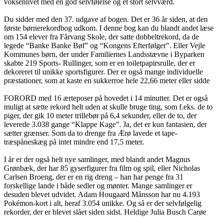
voksenlivet med en god selvfølelse og et stort selvværd.
Du sidder med den 37. udgave af bogen. Det er 36 år siden, at den
første børnerekordbog udkom. I denne bog kan du blandt andet læse
om 154 elever fra Fårvang Skole, der satte dobbeltrekord, da de
legede “Banke Banke Bøf” og “Kongens Efterfølger”. Eller Vejle
Kommunes børn, der under Familiernes Landsstævne i Byparken
skabte 219 Sports- Rullinger, som er en toiletpapirsrulle, der er
dekoreret til unikke sportsfigurer. Der er også mange individuelle
præstationer, som at kaste en sukkerroe hele 22,66 meter eller sidde
FORORD med 16 ærteposer på hovedet i 14 minutter. Det er også
muligt at sætte rekord helt uden at skulle bruge ting, som f.eks. de to
piger, der gik 10 meter trillebør på 6,4 sekunder, eller de to, der
leverede 3.038 gange “Klappe Kage”. Ja, det er kun fantasien, der
sætter grænser. Som da to drenge fra Ærø lavede et tape-
træspåneskæg på intet mindre end 17,5 meter.
I år er der også helt nye samlinger, med blandt andet Magnus
Grønbæk, der har 85 gyserfigurer fra film og spil, eller Nicholas
Carlsen Broeng, der er en rig dreng – han har penge fra 31
forskellige lande i både sedler og mønter. Mange samlinger er
desuden blevet udvidet. Adam Hougaard Månsson har nu 4.193
Pokémon-kort i alt, heraf 3.054 unikke. Og så er der selvfølgelig
rekorder, der er blevet slået siden sidst. Heldige Julia Busch Carøe