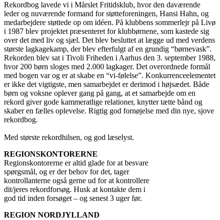
Rekordbog lavede vi i Mårslet Fritidsklub, hvor den daværende
leder og nuværende formand for støtteforeningen, Hansi Hahn, og
medarbejdere støttede op om idéen. På klubbens sommerlejr på Livø
i 1987 blev projektet præsenteret for klubbørnene, som kastede sig
over det med liv og sjæl. Det blev besluttet at lægge ud med verdens
største lagkagekamp, der blev efterfulgt af en grundig “børnevask”.
Rekorden blev sat i Tivoli Friheden i Aarhus den 3. september 1988,
hvor 200 børn sloges med 2.000 lagkager. Det overordnede formål
med bogen var og er at skabe en “vi-følelse”. Konkurrenceelementet
er ikke det vigtigste, men samarbejdet er derimod i højsædet. Både
børn og voksne oplever gang på gang, at et samarbejde om en
rekord giver gode kammeratlige relationer, knytter tætte bånd og
skaber en fælles oplevelse. Rigtig god fornøjelse med din nye, sjove
rekordbog.
Med største rekordhilsen, og god læselyst.
REGIONSKONTORERNE
Regionskontorerne er altid glade for at besvare
spørgsmål, og er der behov for det, tager
kontrollanterne også gerne ud for at kontrollere
dit/jeres rekordforsøg. Husk at kontakte dem i
god tid inden forsøget – og senest 3 uger før.
REGION NORDJYLLAND