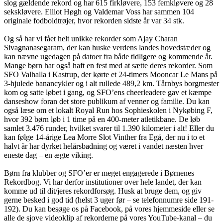
slog gældende rekord og har 615 firkløvere, 153 femkløvere og 28
sekskløvere. Elliot Høgh og Valdemar Voss har sammen 104
originale fodboldtrøjer, hvor rekorden sidste år var 34 stk.
Og så har vi fået helt unikke rekorder som Ajay Charan
Sivagnanasegaram, der kan huske verdens landes hovedstæder og
kan nævne ugedagen på datoer fra både tidligere og kommende år.
Mange børn har også haft en fest med at sætte deres rekorder. Som
SFO Valhalla i Kastrup, der kørte et 24-timers Mooncar Le Mans på
3-hjulede banancykler og i alt rullede 489,2 km. Tårnbys borgmester
kom og satte løbet i gang, og SFO’ens cheerleadere gav et kæmpe
danseshow foran det store publikum af venner og familie. Du kan
også læse om et lokalt Royal Run hos Sophieskolen i Nykøbing F,
hvor 392 børn løb i 1 time på en 400-meter atletikbane. De løb
samlet 3.476 runder, hvilket svarer til 1.390 kilometer i alt! Eller du
kan følge 14-årige Lea Morre Slot Vinther fra Egå, der nu i to et
halvt år har dyrket helårsbadning og været i vandet næsten hver
eneste dag – en ægte viking.
Børn fra klubber og SFO’er er meget engagerede i Børnenes
Rekordbog. Vi har derfor institutioner over hele landet, der kan
komme ud til dit/jeres rekordforsøg. Husk at bruge dem, og giv
gerne besked i god tid (helst 3 uger før – se telefonnumre side 191-
192). Du kan besøge os på Facebook, på vores hjemmeside eller se
alle de sjove videoklip af rekorderne på vores YouTube-kanal – du