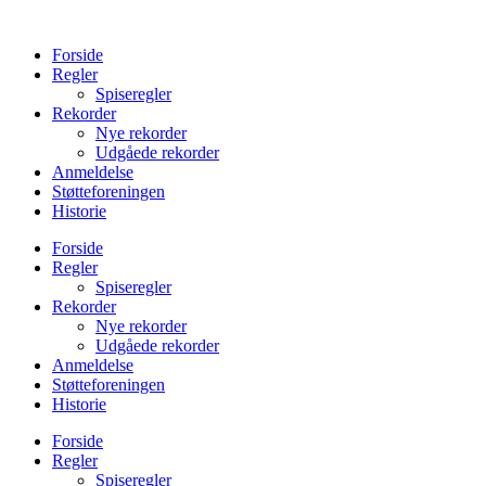
Videre
til
Forside
indhold
Regler
Spiseregler
Rekorder
Nye rekorder
Udgåede rekorder
Anmeldelse
Støtteforeningen
Historie
Forside
Regler
Spiseregler
Rekorder
Nye rekorder
Udgåede rekorder
Anmeldelse
Støtteforeningen
Historie
Forside
Regler
Spiseregler