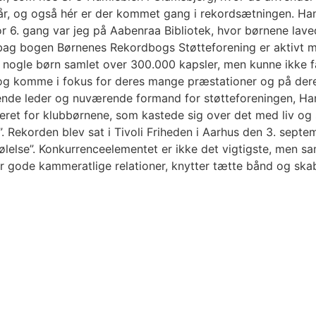
r, og også hér er der kommet gang i rekordsætningen. Han
 for 6. gang var jeg på Aabenraa Bibliotek, hvor børnene l
 bag bogen Børnenes Rekordbogs Støtteforening er aktivt m
 nogle børn samlet over 300.000 kapsler, men kunne ikke f
 og komme i fokus for deres mange præstationer og på der
rende leder og nuværende formand for støtteforeningen, H
eret for klubbørnene, som kastede sig over det med liv og 
”. Rekorden blev sat i Tivoli Friheden i Aarhus den 3. sep
ølelse”. Konkurrenceelementet er ikke det vigtigste, men 
 gode kammeratlige relationer, knytter tætte bånd og skabe