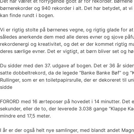
Det har været et forrygende godt år for rekorder. Børnene 
børnerekorder og 940 rekorder i alt. Det har betydet, at vi h
kan finde rundt i bogen.
Vi er rigtig stolte på børnenes vegne, og rigtig glade for
således anerkende dem med alle deres evner og sjove påfun
rekordenergi og kreativitet, og det er der kommet rigtig m
deres særlige evner. Det er vigtigt, at børn bliver set og 
Du sidder med den 37. udgave af bogen. Det er 36 år side
satte dobbeltrekord, da de legede “Banke Banke Bøf” og “
Rullinger, som er en toiletpapirsrulle, der er dekoreret til
sidde
FORORD med 16 ærteposer på hovedet i 14 minutter. Det er og
sekunder, eller de to, der leverede 3.038 gange “Klappe K
mindre end 17,5 meter.
I år er der også helt nye samlinger, med blandt andet Magnu