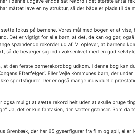
har i denne udgave endda sat rekord i det største antal rek
ar måttet lave en ny struktur, så der både er plads til de ma
 at sætte fokus på børnene. Vores mål med bogen er at vise,
d. Det er vigtigt for alle børn, at det, de kan og gør, og
ange spændende rekorder ud af. Vi oplever, at børnene komme
hørt, så de bevæger sig ind i voksenlivet med en god selvføl
n, at den første børnerekordbog udkom. I denne bog kan du
Kongens Efterfølger”. Eller Vejle Kommunes børn, der unde
 unikke sportsfigurer. Der er også mange individuelle præsta
så muligt at sætte rekord helt uden at skulle bruge ting, s
age”. Ja, det er kun fantasien, der sætter grænser. Som da
s Grønbæk, der har 85 gyserfigurer fra film og spil, eller 