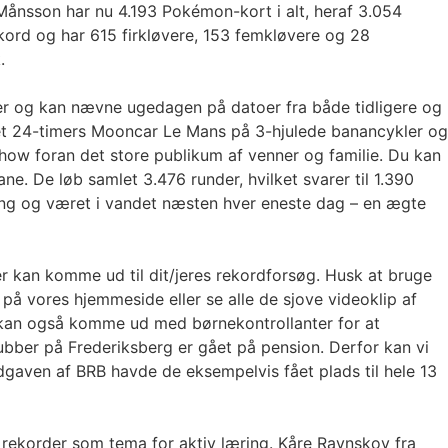
Månsson har nu 4.193 Pokémon-kort i alt, heraf 3.054
ekord og har 615 firkløvere, 153 femkløvere og 28
.
er og kan nævne ugedagen på datoer fra både tidligere og
 et 24-timers Mooncar Le Mans på 3-hjulede banancykler og
how foran det store publikum af venner og familie. Du kan
e. De løb samlet 3.476 runder, hvilket svarer til 1.390
adning og været i vandet næsten hver eneste dag – en ægte
er kan komme ud til dit/jeres rekordforsøg. Husk at bruge
på vores hjemmeside eller se alle de sjove videoklip af
r kan også komme ud med børnekontrollanter for at
lubber på Frederiksberg er gået på pension. Derfor kan vi
-udgaven af BRB havde de eksempelvis fået plads til hele 13
 rekorder som tema for aktiv læring. Kåre Ravnskov fra