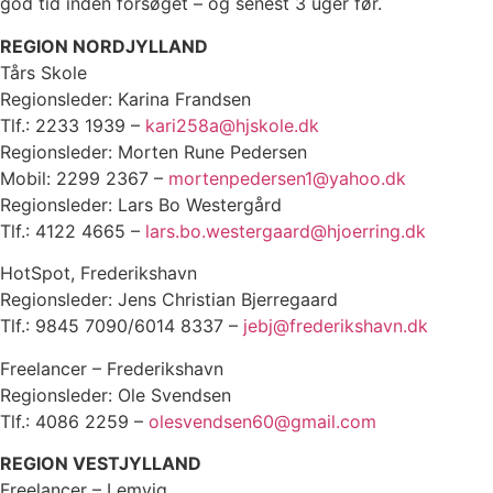
god tid inden forsøget – og senest 3 uger før.
REGION NORDJYLLAND
Tårs Skole
Regionsleder: Karina Frandsen
Tlf.: 2233 1939 –
kari258a@hjskole.dk
Regionsleder: Morten Rune Pedersen
Mobil: 2299 2367 –
mortenpedersen1@yahoo.dk
Regionsleder: Lars Bo Westergård
Tlf.: 4122 4665 –
lars.bo.westergaard@hjoerring.dk
HotSpot, Frederikshavn
Regionsleder: Jens Christian Bjerregaard
Tlf.: 9845 7090/6014 8337 –
jebj@frederikshavn.dk
Freelancer – Frederikshavn
Regionsleder: Ole Svendsen
Tlf.: 4086 2259 –
olesvendsen60@gmail.com
REGION VESTJYLLAND
Freelancer – Lemvig