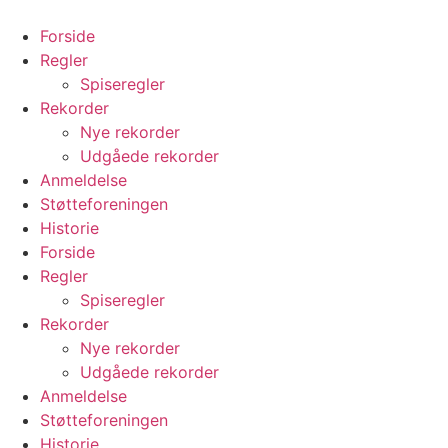
Videre
til
Forside
indhold
Regler
Spiseregler
Rekorder
Nye rekorder
Udgåede rekorder
Anmeldelse
Støtteforeningen
Historie
Forside
Regler
Spiseregler
Rekorder
Nye rekorder
Udgåede rekorder
Anmeldelse
Støtteforeningen
Historie