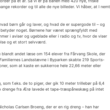
order på ét år. Så vi er på banen med 420 nye, friske
nge rekorder og til alle de nye billeder. Vi håber, at I nemt
 hvad børn går og laver, og hvad de er supergode til – og
så betyder noget. Børnene har været sprængfyldt med
r i aviser og ugeblade eller i radio og tv, hvor de viser
else og et stort selvværd.
 blandt andet læse om 154 elever fra Fårvang Skole, der
r Familiernes Landsstævne i Byparken skabte 219 Sports-
tioner, som at kaste en sukkerroe hele 22,66 meter eller
om f.eks. de to piger, der gik 10 meter trillebør på 6,4
 to drenge fra Ærø lavede et tape-træspåneskæg på intet
Nicholas Carlsen Broeng, der er en rig dreng – han har