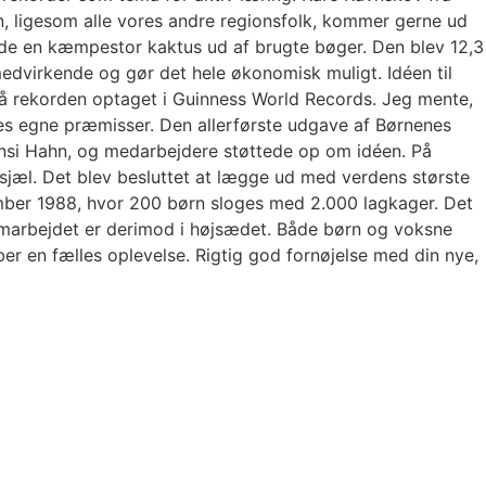
, ligesom alle vores andre regionsfolk, kommer gerne ud
avede en kæmpestor kaktus ud af brugte bøger. Den blev 12,3
edvirkende og gør det hele økonomisk muligt. Idéen til
å rekorden optaget i Guinness World Records. Jeg mente,
es egne præmisser. Den allerførste udgave af Børnenes
ansi Hahn, og medarbejdere støttede op om idéen. På
sjæl. Det blev besluttet at lægge ud med verdens største
tember 1988, hvor 200 børn sloges med 2.000 lagkager. Det
samarbejdet er derimod i højsædet. Både børn og voksne
r en fælles oplevelse. Rigtig god fornøjelse med din nye,