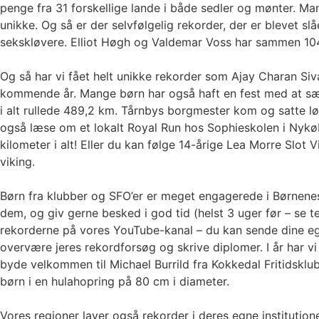
penge fra 31 forskellige lande i både sedler og mønter. 
unikke. Og så er der selvfølgelig rekorder, der er blevet s
sekskløvere. Elliot Høgh og Valdemar Voss har sammen 104 o
Og så har vi fået helt unikke rekorder som Ajay Charan 
kommende år. Mange børn har også haft en fest med at sæt
i alt rullede 489,2 km. Tårnbys borgmester kom og satte 
også læse om et lokalt Royal Run hos Sophieskolen i Nykøbi
kilometer i alt! Eller du kan følge 14-årige Lea Morre Slot
viking.
Børn fra klubber og SFO’er er meget engagerede i Børnenes 
dem, og giv gerne besked i god tid (helst 3 uger før – se 
rekorderne på vores YouTube-kanal – du kan sende dine egn
overvære jeres rekordforsøg og skrive diplomer. I år har v
byde velkommen til Michael Burrild fra Kokkedal Fritidsklub
børn i en hulahopring på 80 cm i diameter.
Vores regioner laver også rekorder i deres egne instituti