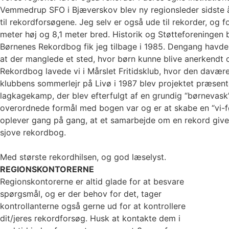
Vemmedrup SFO i Bjæverskov blev ny regionsleder sidste å
til rekordforsøgene. Jeg selv er også ude til rekorder, og
meter høj og 8,1 meter bred. Historik og Støtteforeningen
Børnenes Rekordbog fik jeg tilbage i 1985. Dengang havde
at der manglede et sted, hvor børn kunne blive anerkendt
Rekordbog lavede vi i Mårslet Fritidsklub, hvor den davæ
klubbens sommerlejr på Livø i 1987 blev projektet præsent
lagkagekamp, der blev efterfulgt af en grundig “børnevask
overordnede formål med bogen var og er at skabe en “vi-f
oplever gang på gang, at et samarbejde om en rekord giver
sjove rekordbog.
Med største rekordhilsen, og god læselyst.
REGIONSKONTORERNE
Regionskontorerne er altid glade for at besvare
spørgsmål, og er der behov for det, tager
kontrollanterne også gerne ud for at kontrollere
dit/jeres rekordforsøg. Husk at kontakte dem i