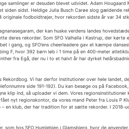
Mange samlinger er desuden blevet udvidet. Adam Hougaard 
lået siden sidst. Heldige Julia Busch Carøe slog gældende r
riginale fodboldtrøjer, hvor rekorden sidste år var 34 stk
Sivagnanasegaram, der kan huske verdens landes hovedstæd
te deres rekorder. Som SFO Valhalla i Kastrup, der kørte
løbet i gang, og SFO’ens cheerleadere gav et kæmpe danses
ng F, hvor 392 børn løb i 1 time på en 400-meter atletikban
 Vinther fra Egå, der nu i to et halvt år har dyrket helårsb
Rekordbog. Vi har derfor institutioner over hele landet, d
telefonnumre side 191-192). Du kan besøge os på Facebook, 
e klip ind, så uploader vi dem. Vores regionsinstitutione
i fået nyt regionskontor, da vores mand Peter fra Louis P K
 – en klub, der har tradition for at sætte rekorder. I 2018
oner, som hos SFO Humlebien i Glamsbjerg, hvor de anvender