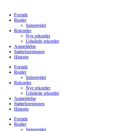
Videre
til
Forside
indhold
Regler
Spiseregler
Rekorder
Nye rekorder
Udgåede rekorder
Anmeldelse
Støtteforeningen
Historie
Forside
Regler
Spiseregler
Rekorder
Nye rekorder
Udgåede rekorder
Anmeldelse
Støtteforeningen
Historie
Forside
Regler
Spiseregler