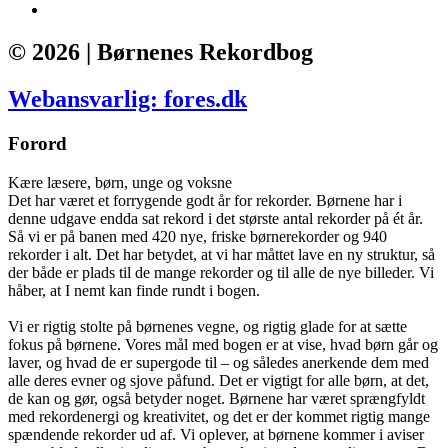
© 2026 | Børnenes Rekordbog
Webansvarlig: fores.dk
Forord
Kære læsere, børn, unge og voksne
Det har været et forrygende godt år for rekorder. Børnene har i
denne udgave endda sat rekord i det største antal rekorder på ét år.
Så vi er på banen med 420 nye, friske børnerekorder og 940
rekorder i alt. Det har betydet, at vi har måttet lave en ny struktur, så
der både er plads til de mange rekorder og til alle de nye billeder. Vi
håber, at I nemt kan finde rundt i bogen.
Vi er rigtig stolte på børnenes vegne, og rigtig glade for at sætte
fokus på børnene. Vores mål med bogen er at vise, hvad børn går og
laver, og hvad de er supergode til – og således anerkende dem med
alle deres evner og sjove påfund. Det er vigtigt for alle børn, at det,
de kan og gør, også betyder noget. Børnene har været sprængfyldt
med rekordenergi og kreativitet, og det er der kommet rigtig mange
spændende rekorder ud af. Vi oplever, at børnene kommer i aviser