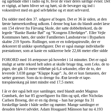
og ugeblade eller i radio og tv, hvor de viser deres særlige evner. Det
er vigtigt, at børn bliver set og hørt, så de bevæger sig ind i
voksenlivet med en god selvfølelse og et stort selvværd.
Du sidder med den 37. udgave af bogen. Det er 36 år siden, at den
første børnerekordbog udkom. I denne bog kan du blandt andet læse
om 154 elever fra Fårvang Skole, der satte dobbeltrekord, da de
legede “Banke Banke Bøf” og “Kongens Efterfølger”. Eller Vejle
Kommunes børn, der under Familiernes Landsstævne i Byparken
skabte 219 Sports- Rullinger, som er en toiletpapirsrulle, der er
dekoreret til unikke sportsfigurer. Der er også mange individuelle
præstationer, som at kaste en sukkerroe hele 22,66 meter eller sidde
FORORD med 16 ærteposer på hovedet i 14 minutter. Det er også
muligt at sætte rekord helt uden at skulle bruge ting, som f.eks. de to
piger, der gik 10 meter trillebør på 6,4 sekunder, eller de to, der
leverede 3.038 gange “Klappe Kage”. Ja, det er kun fantasien, der
sætter grænser. Som da to drenge fra Ærø lavede et tape-
træspåneskæg på intet mindre end 17,5 meter.
I år er der også helt nye samlinger, med blandt andet Magnus
Grønbæk, der har 85 gyserfigurer fra film og spil, eller Nicholas
Carlsen Broeng, der er en rig dreng – han har penge fra 31
forskellige lande i både sedler og mønter. Mange samlinger er
desuden blevet udvidet. Adam Hougaard Månsson har nu 4.193