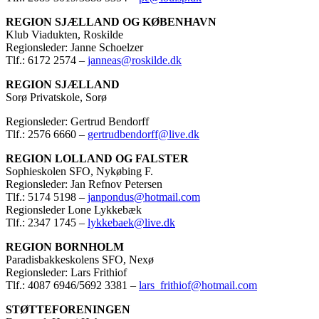
REGION SJÆLLAND OG KØBENHAVN
Klub Viadukten, Roskilde
Regionsleder: Janne Schoelzer
Tlf.: 6172 2574 –
janneas@roskilde.dk
REGION SJÆLLAND
Sorø Privatskole, Sorø
Regionsleder: Gertrud Bendorff
Tlf.: 2576 6660 –
gertrudbendorff@live.dk
REGION LOLLAND OG FALSTER
Sophieskolen SFO, Nykøbing F.
Regionsleder: Jan Refnov Petersen
Tlf.: 5174 5198 –
janpondus@hotmail.com
Regionsleder Lone Lykkebæk
Tlf.: 2347 1745 –
lykkebaek@live.dk
REGION BORNHOLM
Paradisbakkeskolens SFO, Nexø
Regionsleder: Lars Frithiof
Tlf.: 4087 6946/5692 3381 –
lars_frithiof@hotmail.com
STØTTEFORENINGEN