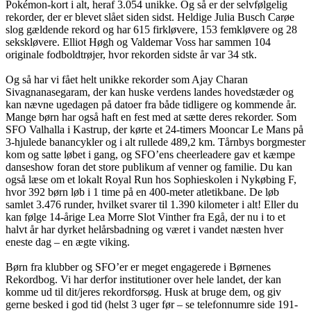
Pokémon-kort i alt, heraf 3.054 unikke. Og så er der selvfølgelig
rekorder, der er blevet slået siden sidst. Heldige Julia Busch Carøe
slog gældende rekord og har 615 firkløvere, 153 femkløvere og 28
sekskløvere. Elliot Høgh og Valdemar Voss har sammen 104
originale fodboldtrøjer, hvor rekorden sidste år var 34 stk.
Og så har vi fået helt unikke rekorder som Ajay Charan
Sivagnanasegaram, der kan huske verdens landes hovedstæder og
kan nævne ugedagen på datoer fra både tidligere og kommende år.
Mange børn har også haft en fest med at sætte deres rekorder. Som
SFO Valhalla i Kastrup, der kørte et 24-timers Mooncar Le Mans på
3-hjulede banancykler og i alt rullede 489,2 km. Tårnbys borgmester
kom og satte løbet i gang, og SFO’ens cheerleadere gav et kæmpe
danseshow foran det store publikum af venner og familie. Du kan
også læse om et lokalt Royal Run hos Sophieskolen i Nykøbing F,
hvor 392 børn løb i 1 time på en 400-meter atletikbane. De løb
samlet 3.476 runder, hvilket svarer til 1.390 kilometer i alt! Eller du
kan følge 14-årige Lea Morre Slot Vinther fra Egå, der nu i to et
halvt år har dyrket helårsbadning og været i vandet næsten hver
eneste dag – en ægte viking.
Børn fra klubber og SFO’er er meget engagerede i Børnenes
Rekordbog. Vi har derfor institutioner over hele landet, der kan
komme ud til dit/jeres rekordforsøg. Husk at bruge dem, og giv
gerne besked i god tid (helst 3 uger før – se telefonnumre side 191-