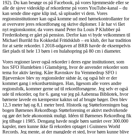
192). Du kan besøge os på Facebook, på vores hjemmeside eller se
alle de sjove videoklip af rekorderne på vores YouTube-kanal – du
kan sende dine egne klip ind, så uploader vi dem. Vores
regionsinstitutioner kan også komme ud med børnekontrollanter for
at overvære jeres rekordforsøg og skrive diplomer. I år har vi fået
nyt regionskontor, da vores mand Peter fra Louis P Klubber på
Frederiksberg er gået på pension. Derfor kan vi byde velkommen til
Michael Burrild fra Kokkedal Fritidsklub – en klub, der har tradition
for at sætte rekorder. I 2018-udgaven af BRB havde de eksempelvis
fået plads til hele 13 børn i en hulahopring på 80 cm i diameter.
Vores regioner laver også rekorder i deres egne institutioner, som
hos SFO Humlebien i Glamsbjerg, hvor de anvender rekorder som
tema for aktiv læring. Kåre Ravnskov fra Vemmedrup SFO i
Bjæverskov blev ny regionsleder sidste år, og også hér er der
kommet gang i rekordsætningen. Han, ligesom alle vores andre
regionsfolk, kommer gerne ud til rekordforsøgene. Jeg selv er også
ude til rekorder, og for 6. gang var jeg på Aabenraa Bibliotek, hvor
børnene lavede en kæmpestor kaktus ud af brugte bøger. Den blev
12,3 meter høj og 8,1 meter bred. Historik og Støtteforeningen bag
bogen Børnenes Rekordbogs Støtteforening er aktivt medvirkende
og gør det hele økonomisk muligt. Idéen til Børnenes Rekordbog fik
jeg tilbage i 1985. Dengang havde nogle børn samlet over 300.000
kapsler, men kunne ikke få rekorden optaget i Guinness World
Records. Jeg mente, at der manglede et sted, hvor børn kunne blive