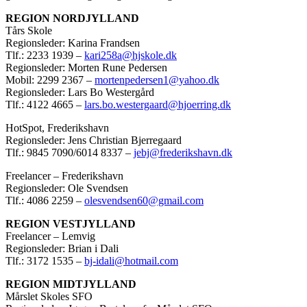
REGION NORDJYLLAND
Tårs Skole
Regionsleder: Karina Frandsen
Tlf.: 2233 1939 –
kari258a@hjskole.dk
Regionsleder: Morten Rune Pedersen
Mobil: 2299 2367 –
mortenpedersen1@yahoo.dk
Regionsleder: Lars Bo Westergård
Tlf.: 4122 4665 –
lars.bo.westergaard@hjoerring.dk
HotSpot, Frederikshavn
Regionsleder: Jens Christian Bjerregaard
Tlf.: 9845 7090/6014 8337 –
jebj@frederikshavn.dk
Freelancer – Frederikshavn
Regionsleder: Ole Svendsen
Tlf.: 4086 2259 –
olesvendsen60@gmail.com
REGION VESTJYLLAND
Freelancer – Lemvig
Regionsleder: Brian i Dali
Tlf.: 3172 1535 –
bj-idali@hotmail.com
REGION MIDTJYLLAND
Mårslet Skoles SFO