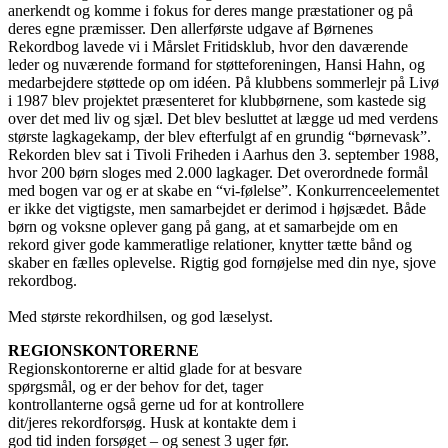
anerkendt og komme i fokus for deres mange præstationer og på
deres egne præmisser. Den allerførste udgave af Børnenes
Rekordbog lavede vi i Mårslet Fritidsklub, hvor den daværende
leder og nuværende formand for støtteforeningen, Hansi Hahn, og
medarbejdere støttede op om idéen. På klubbens sommerlejr på Livø
i 1987 blev projektet præsenteret for klubbørnene, som kastede sig
over det med liv og sjæl. Det blev besluttet at lægge ud med verdens
største lagkagekamp, der blev efterfulgt af en grundig “børnevask”.
Rekorden blev sat i Tivoli Friheden i Aarhus den 3. september 1988,
hvor 200 børn sloges med 2.000 lagkager. Det overordnede formål
med bogen var og er at skabe en “vi-følelse”. Konkurrenceelementet
er ikke det vigtigste, men samarbejdet er derimod i højsædet. Både
børn og voksne oplever gang på gang, at et samarbejde om en
rekord giver gode kammeratlige relationer, knytter tætte bånd og
skaber en fælles oplevelse. Rigtig god fornøjelse med din nye, sjove
rekordbog.
Med største rekordhilsen, og god læselyst.
REGIONSKONTORERNE
Regionskontorerne er altid glade for at besvare
spørgsmål, og er der behov for det, tager
kontrollanterne også gerne ud for at kontrollere
dit/jeres rekordforsøg. Husk at kontakte dem i
god tid inden forsøget – og senest 3 uger før.