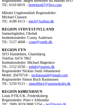
Regionsleder: Jørgen Bertelsen fra Mårslet SFO
Tlf.: 6110 6819 –
bertelsen67@live.com
Mårslet Ungdomsklub Regionsleder:
Michael Clausen
Tlf.: 4188 4113 –
micl@Aarhus.dk
REGION SYDVESTJYLLAND
Samuelsgården, Oksbøl
Institutionsleder: Conny Andersen
Tlf.: 5127 4668 –
coan@varde.dk
REGION FYN
SFO Humlebien, Glamsbjerg
Telefon: 6474 7862
Institutionsleder: Michael Bøgeskov
Tlf.: 2152 0250 –
milab@assens.dk
Regionsleder Nicklas Sunil Johannesen
Mobil: 20470718 –
nicklassunil@gmail.com
Regionsleder Simon Buch Rasmussen
Tlf.: 5250 9121 –
simo49m1@assensskoler.dk
REGION KØBENHAVN
Louis P FK/UK, Frederiksberg
Regionsleder: Peter e Abbondio
Tlf.: 2089 3019/3888 5354 –
pe@louisp.dk