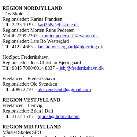
REGION NORDJYLLAND
Tårs Skole
Regionsleder: Karina Frandsen
Tlf.: 2233 1939 –
kari258a@hjskole.dk
Regionsleder: Morten Rune Pedersen
Mobil: 2299 2367 –
mortenpedersen1@yahoo.dk
Regionsleder: Lars Bo Westergård
Tlf.: 4122 4665 –
lars.bo.westergaard@hjoerring.dk
HotSpot, Frederikshavn
Regionsleder: Jens Christian Bjerregaard
Tlf.: 9845 7090/6014 8337 –
jebj@frederikshavn.dk
Freelancer – Frederikshavn
Regionsleder: Ole Svendsen
Tlf.: 4086 2259 –
olesvendsen60@gmail.com
REGION VESTJYLLAND
Freelancer – Lemvig
Regionsleder: Brian i Dali
Tlf.: 3172 1535 –
bj-idali@hotmail.com
REGION MIDTJYLLAND
Mårslet Skoles SFO