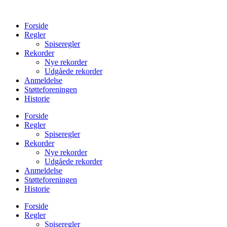
Videre
til
Forside
indhold
Regler
Spiseregler
Rekorder
Nye rekorder
Udgåede rekorder
Anmeldelse
Støtteforeningen
Historie
Forside
Regler
Spiseregler
Rekorder
Nye rekorder
Udgåede rekorder
Anmeldelse
Støtteforeningen
Historie
Forside
Regler
Spiseregler