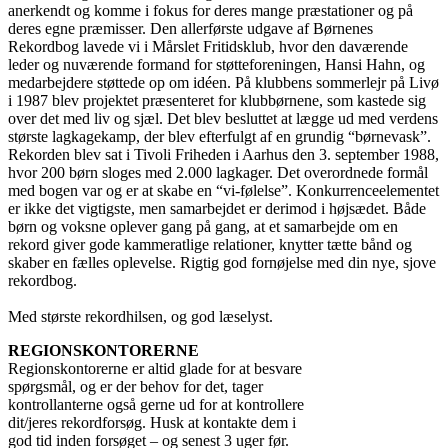
anerkendt og komme i fokus for deres mange præstationer og på
deres egne præmisser. Den allerførste udgave af Børnenes
Rekordbog lavede vi i Mårslet Fritidsklub, hvor den daværende
leder og nuværende formand for støtteforeningen, Hansi Hahn, og
medarbejdere støttede op om idéen. På klubbens sommerlejr på Livø
i 1987 blev projektet præsenteret for klubbørnene, som kastede sig
over det med liv og sjæl. Det blev besluttet at lægge ud med verdens
største lagkagekamp, der blev efterfulgt af en grundig “børnevask”.
Rekorden blev sat i Tivoli Friheden i Aarhus den 3. september 1988,
hvor 200 børn sloges med 2.000 lagkager. Det overordnede formål
med bogen var og er at skabe en “vi-følelse”. Konkurrenceelementet
er ikke det vigtigste, men samarbejdet er derimod i højsædet. Både
børn og voksne oplever gang på gang, at et samarbejde om en
rekord giver gode kammeratlige relationer, knytter tætte bånd og
skaber en fælles oplevelse. Rigtig god fornøjelse med din nye, sjove
rekordbog.
Med største rekordhilsen, og god læselyst.
REGIONSKONTORERNE
Regionskontorerne er altid glade for at besvare
spørgsmål, og er der behov for det, tager
kontrollanterne også gerne ud for at kontrollere
dit/jeres rekordforsøg. Husk at kontakte dem i
god tid inden forsøget – og senest 3 uger før.