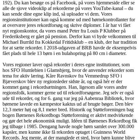
192). Du kan besøge os på Facebook, på vores hjemmeside eller se
alle de sjove videoklip af rekorderne på vores YouTube-kanal – du
kan sende dine egne klip ind, så uploader vi dem. Vores
regionsinstitutioner kan også komme ud med børnekontrollanter for
at overvære jeres rekordforsøg og skrive diplomer. I år har vi fået
nyt regionskontor, da vores mand Peter fra Louis P Klubber på
Frederiksberg er gået på pension. Derfor kan vi byde velkommen til
Michael Burrild fra Kokkedal Fritidsklub – en klub, der har tradition
for at sætte rekorder. I 2018-udgaven af BRB havde de eksempelvis
fået plads til hele 13 børn i en hulahopring på 80 cm i diameter.
Vores regioner laver også rekorder i deres egne institutioner, som
hos SFO Humlebien i Glamsbjerg, hvor de anvender rekorder som
tema for aktiv læring. Kåre Ravnskov fra Vemmedrup SFO i
Bjæverskov blev ny regionsleder sidste år, og også hér er der
kommet gang i rekordsætningen. Han, ligesom alle vores andre
regionsfolk, kommer gerne ud til rekordforsøgene. Jeg selv er også
ude til rekorder, og for 6. gang var jeg på Aabenraa Bibliotek, hvor
børnene lavede en kæmpestor kaktus ud af brugte bøger. Den blev
12,3 meter høj og 8,1 meter bred. Historik og Støtteforeningen bag
bogen Børnenes Rekordbogs Støtteforening er aktivt medvirkende
og gør det hele økonomisk muligt. Idéen til Børnenes Rekordbog fik
jeg tilbage i 1985. Dengang havde nogle børn samlet over 300.000
kapsler, men kunne ikke få rekorden optaget i Guinness World
Records. Jeg mente, at der manglede et sted, hvor børn kunne blive