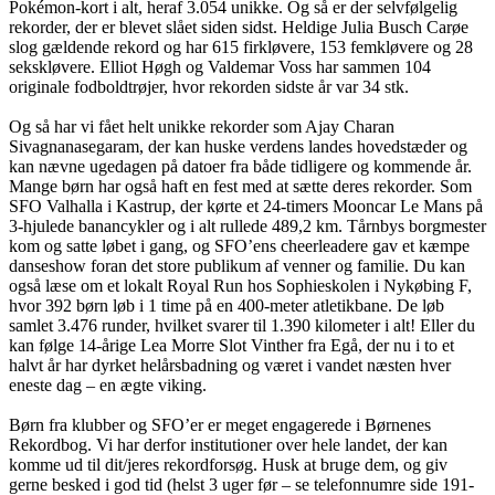
Pokémon-kort i alt, heraf 3.054 unikke. Og så er der selvfølgelig
rekorder, der er blevet slået siden sidst. Heldige Julia Busch Carøe
slog gældende rekord og har 615 firkløvere, 153 femkløvere og 28
sekskløvere. Elliot Høgh og Valdemar Voss har sammen 104
originale fodboldtrøjer, hvor rekorden sidste år var 34 stk.
Og så har vi fået helt unikke rekorder som Ajay Charan
Sivagnanasegaram, der kan huske verdens landes hovedstæder og
kan nævne ugedagen på datoer fra både tidligere og kommende år.
Mange børn har også haft en fest med at sætte deres rekorder. Som
SFO Valhalla i Kastrup, der kørte et 24-timers Mooncar Le Mans på
3-hjulede banancykler og i alt rullede 489,2 km. Tårnbys borgmester
kom og satte løbet i gang, og SFO’ens cheerleadere gav et kæmpe
danseshow foran det store publikum af venner og familie. Du kan
også læse om et lokalt Royal Run hos Sophieskolen i Nykøbing F,
hvor 392 børn løb i 1 time på en 400-meter atletikbane. De løb
samlet 3.476 runder, hvilket svarer til 1.390 kilometer i alt! Eller du
kan følge 14-årige Lea Morre Slot Vinther fra Egå, der nu i to et
halvt år har dyrket helårsbadning og været i vandet næsten hver
eneste dag – en ægte viking.
Børn fra klubber og SFO’er er meget engagerede i Børnenes
Rekordbog. Vi har derfor institutioner over hele landet, der kan
komme ud til dit/jeres rekordforsøg. Husk at bruge dem, og giv
gerne besked i god tid (helst 3 uger før – se telefonnumre side 191-