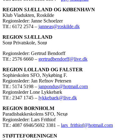
REGION SJÆLLAND OG KØBENHAVN
Klub Viadukten, Roskilde
Regionsleder: Janne Schoelzer
Tlf.: 6172 2574 –
janneas@roskilde.dk
REGION SJÆLLAND
Sorø Privatskole, Sorø
Regionsleder: Gertrud Bendorff
Tlf.: 2576 6660 –
gertrudbendorff@live.dk
REGION LOLLAND OG FALSTER
Sophieskolen SFO, Nykøbing F.
Regionsleder: Jan Refnov Petersen
Tlf.: 5174 5198 –
janpondus@hotmail.com
Regionsleder Lone Lykkebæk
Tlf.: 2347 1745 –
lykkebaek@live.dk
REGION BORNHOLM
Paradisbakkeskolens SFO, Nexø
Regionsleder: Lars Frithiof
Tlf.: 4087 6946/5692 3381 –
lars_frithiof@hotmail.com
STØTTEFORENINGEN