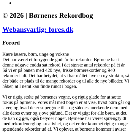
© 2026 | Børnenes Rekordbog
Webansvarlig: fores.dk
Forord
Kære læsere, børn, unge og voksne
Det har været et forrygende godt år for rekorder. Børnene har i
denne udgave endda sat rekord i det største antal rekorder på ét år.
Så vi er på banen med 420 nye, friske børnerekorder og 940
rekorder i alt. Det har betydet, at vi har måttet lave en ny struktur, så
der både er plads til de mange rekorder og til alle de nye billeder. Vi
håber, at I nemt kan finde rundt i bogen.
Vi er rigtig stolte på børnenes vegne, og rigtig glade for at sætte
fokus på børnene. Vores mål med bogen er at vise, hvad børn går og
laver, og hvad de er supergode til – og således anerkende dem med
alle deres evner og sjove påfund. Det er vigtigt for alle børn, at det,
de kan og gør, også betyder noget. Børnene har været sprængfyldt
med rekordenergi og kreativitet, og det er der kommet rigtig mange
spændende rekorder ud af. Vi oplever, at børnene kommer i aviser