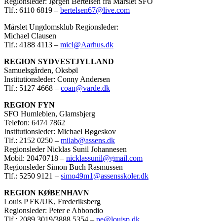
Regionsleder: Jørgen Bertelsen fra Mårslet SFO
Tlf.: 6110 6819 –
bertelsen67@live.com
Mårslet Ungdomsklub Regionsleder:
Michael Clausen
Tlf.: 4188 4113 –
micl@Aarhus.dk
REGION SYDVESTJYLLAND
Samuelsgården, Oksbøl
Institutionsleder: Conny Andersen
Tlf.: 5127 4668 –
coan@varde.dk
REGION FYN
SFO Humlebien, Glamsbjerg
Telefon: 6474 7862
Institutionsleder: Michael Bøgeskov
Tlf.: 2152 0250 –
milab@assens.dk
Regionsleder Nicklas Sunil Johannesen
Mobil: 20470718 –
nicklassunil@gmail.com
Regionsleder Simon Buch Rasmussen
Tlf.: 5250 9121 –
simo49m1@assensskoler.dk
REGION KØBENHAVN
Louis P FK/UK, Frederiksberg
Regionsleder: Peter e Abbondio
Tlf.: 2089 3019/3888 5354 –
pe@louisp.dk