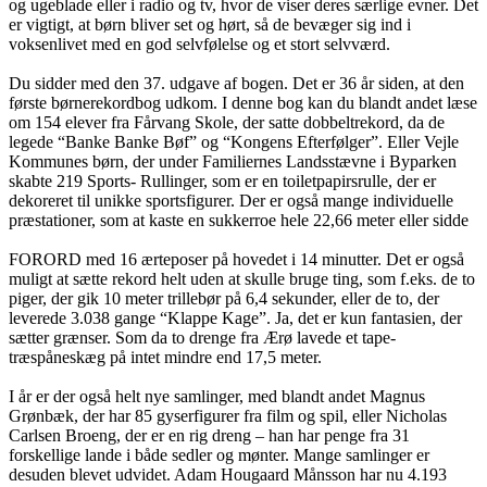
og ugeblade eller i radio og tv, hvor de viser deres særlige evner. Det
er vigtigt, at børn bliver set og hørt, så de bevæger sig ind i
voksenlivet med en god selvfølelse og et stort selvværd.
Du sidder med den 37. udgave af bogen. Det er 36 år siden, at den
første børnerekordbog udkom. I denne bog kan du blandt andet læse
om 154 elever fra Fårvang Skole, der satte dobbeltrekord, da de
legede “Banke Banke Bøf” og “Kongens Efterfølger”. Eller Vejle
Kommunes børn, der under Familiernes Landsstævne i Byparken
skabte 219 Sports- Rullinger, som er en toiletpapirsrulle, der er
dekoreret til unikke sportsfigurer. Der er også mange individuelle
præstationer, som at kaste en sukkerroe hele 22,66 meter eller sidde
FORORD med 16 ærteposer på hovedet i 14 minutter. Det er også
muligt at sætte rekord helt uden at skulle bruge ting, som f.eks. de to
piger, der gik 10 meter trillebør på 6,4 sekunder, eller de to, der
leverede 3.038 gange “Klappe Kage”. Ja, det er kun fantasien, der
sætter grænser. Som da to drenge fra Ærø lavede et tape-
træspåneskæg på intet mindre end 17,5 meter.
I år er der også helt nye samlinger, med blandt andet Magnus
Grønbæk, der har 85 gyserfigurer fra film og spil, eller Nicholas
Carlsen Broeng, der er en rig dreng – han har penge fra 31
forskellige lande i både sedler og mønter. Mange samlinger er
desuden blevet udvidet. Adam Hougaard Månsson har nu 4.193