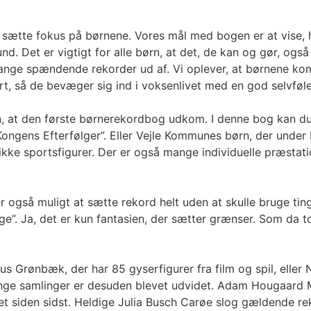
 at sætte fokus på børnene. Vores mål med bogen er at vise,
d. Det er vigtigt for alle børn, at det, de kan og gør, og
ange spændende rekorder ud af. Vi oplever, at børnene komme
hørt, så de bevæger sig ind i voksenlivet med en god selvføl
n, at den første børnerekordbog udkom. I denne bog kan du
Kongens Efterfølger”. Eller Vejle Kommunes børn, der unde
 unikke sportsfigurer. Der er også mange individuelle præsta
så muligt at sætte rekord helt uden at skulle bruge ting, s
age”. Ja, det er kun fantasien, der sætter grænser. Som da
s Grønbæk, der har 85 gyserfigurer fra film og spil, eller 
Mange samlinger er desuden blevet udvidet. Adam Hougaard 
lået siden sidst. Heldige Julia Busch Carøe slog gældende r