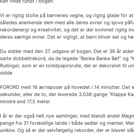
kan finde rundt i bogen.
Vi er rigtig stolte på børnenes vegne, og rigtig glade for
således anerkende dem med alle deres evner og sjove påfun
rekordenergi og kreativitet, og det er der kommet rigtig m
deres særlige evner. Det er vigtigt, at børn bliver set og 
Du sidder med den 37. udgave af bogen. Det er 36 år side
satte dobbeltrekord, da de legede “Banke Banke Bøf” og “
Rullinger, som er en toiletpapirsrulle, der er dekoreret til
sidde
FORORD med 16 ærteposer på hovedet i 14 minutter. Det er og
sekunder, eller de to, der leverede 3.038 gange “Klappe K
mindre end 17,5 meter.
I år er der også helt nye samlinger, med blandt andet Magnu
penge fra 31 forskellige lande i både sedler og mønter. 
unikke. Og så er der selvfølgelig rekorder, der er blevet s