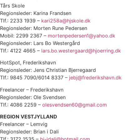
Tårs Skole
Regionsleder: Karina Frandsen
Tlf.: 2233 1939 –
kari258a@hjskole.dk
Regionsleder: Morten Rune Pedersen
Mobil: 2299 2367 –
mortenpedersen1@yahoo.dk
Regionsleder: Lars Bo Westergård
Tlf.: 4122 4665 –
lars.bo.westergaard@hjoerring.dk
HotSpot, Frederikshavn
Regionsleder: Jens Christian Bjerregaard
Tlf.: 9845 7090/6014 8337 –
jebj@frederikshavn.dk
Freelancer – Frederikshavn
Regionsleder: Ole Svendsen
Tlf.: 4086 2259 –
olesvendsen60@gmail.com
REGION VESTJYLLAND
Freelancer – Lemvig
Regionsleder: Brian i Dali
Tlf.: 3172 1535 –
bj-idali@hotmail.com