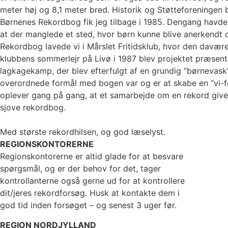
meter høj og 8,1 meter bred. Historik og Støtteforeningen
Børnenes Rekordbog fik jeg tilbage i 1985. Dengang havde
at der manglede et sted, hvor børn kunne blive anerkendt
Rekordbog lavede vi i Mårslet Fritidsklub, hvor den davæ
klubbens sommerlejr på Livø i 1987 blev projektet præsent
lagkagekamp, der blev efterfulgt af en grundig “børnevask
overordnede formål med bogen var og er at skabe en “vi-f
oplever gang på gang, at et samarbejde om en rekord giver
sjove rekordbog.
Med største rekordhilsen, og god læselyst.
REGIONSKONTORERNE
Regionskontorerne er altid glade for at besvare
spørgsmål, og er der behov for det, tager
kontrollanterne også gerne ud for at kontrollere
dit/jeres rekordforsøg. Husk at kontakte dem i
god tid inden forsøget – og senest 3 uger før.
REGION NORDJYLLAND