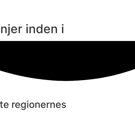
jer inden i
kte regionernes