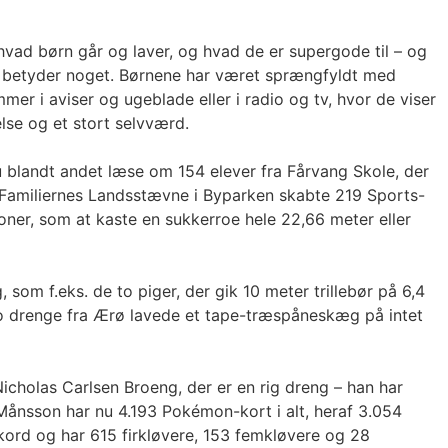
 hvad børn går og laver, og hvad de er supergode til – og
så betyder noget. Børnene har været sprængfyldt med
r i aviser og ugeblade eller i radio og tv, hvor de viser
else og et stort selvværd.
 blandt andet læse om 154 elever fra Fårvang Skole, der
r Familiernes Landsstævne i Byparken skabte 219 Sports-
tioner, som at kaste en sukkerroe hele 22,66 meter eller
om f.eks. de to piger, der gik 10 meter trillebør på 6,4
 to drenge fra Ærø lavede et tape-træspåneskæg på intet
Nicholas Carlsen Broeng, der er en rig dreng – han har
Månsson har nu 4.193 Pokémon-kort i alt, heraf 3.054
ekord og har 615 firkløvere, 153 femkløvere og 28