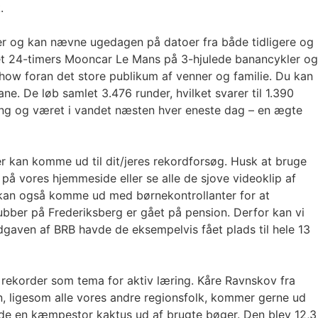
.
er og kan nævne ugedagen på datoer fra både tidligere og
 et 24-timers Mooncar Le Mans på 3-hjulede banancykler og
how foran det store publikum af venner og familie. Du kan
e. De løb samlet 3.476 runder, hvilket svarer til 1.390
adning og været i vandet næsten hver eneste dag – en ægte
er kan komme ud til dit/jeres rekordforsøg. Husk at bruge
på vores hjemmeside eller se alle de sjove videoklip af
r kan også komme ud med børnekontrollanter for at
lubber på Frederiksberg er gået på pension. Derfor kan vi
-udgaven af BRB havde de eksempelvis fået plads til hele 13
 rekorder som tema for aktiv læring. Kåre Ravnskov fra
, ligesom alle vores andre regionsfolk, kommer gerne ud
avede en kæmpestor kaktus ud af brugte bøger. Den blev 12,3