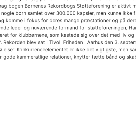
 bag bogen Børnenes Rekordbogs Støtteforening er aktivt m
 nogle børn samlet over 300.000 kapsler, men kunne ikke f
 og komme i fokus for deres mange præstationer og på der
rende leder og nuværende formand for støtteforeningen, H
eret for klubbørnene, som kastede sig over det med liv og 
”. Rekorden blev sat i Tivoli Friheden i Aarhus den 3. sep
ølelse”. Konkurrenceelementet er ikke det vigtigste, men 
 gode kammeratlige relationer, knytter tætte bånd og skabe