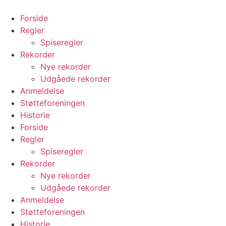
Videre
til
Forside
indhold
Regler
Spiseregler
Rekorder
Nye rekorder
Udgåede rekorder
Anmeldelse
Støtteforeningen
Historie
Forside
Regler
Spiseregler
Rekorder
Nye rekorder
Udgåede rekorder
Anmeldelse
Støtteforeningen
Historie