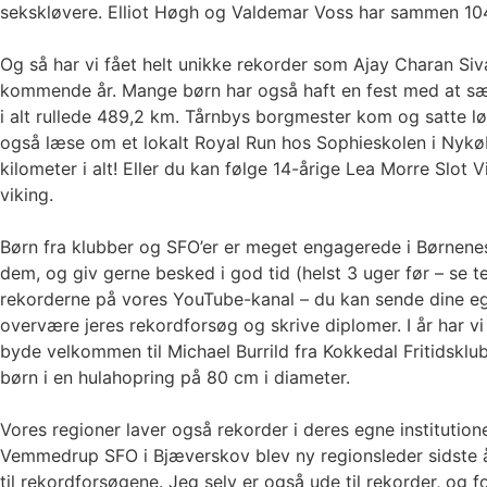
sekskløvere. Elliot Høgh og Valdemar Voss har sammen 104 o
Og så har vi fået helt unikke rekorder som Ajay Charan 
kommende år. Mange børn har også haft en fest med at sæt
i alt rullede 489,2 km. Tårnbys borgmester kom og satte 
også læse om et lokalt Royal Run hos Sophieskolen i Nykøbi
kilometer i alt! Eller du kan følge 14-årige Lea Morre Slot
viking.
Børn fra klubber og SFO’er er meget engagerede i Børnenes 
dem, og giv gerne besked i god tid (helst 3 uger før – se 
rekorderne på vores YouTube-kanal – du kan sende dine egn
overvære jeres rekordforsøg og skrive diplomer. I år har v
byde velkommen til Michael Burrild fra Kokkedal Fritidsklub
børn i en hulahopring på 80 cm i diameter.
Vores regioner laver også rekorder i deres egne instituti
Vemmedrup SFO i Bjæverskov blev ny regionsleder sidste å
til rekordforsøgene. Jeg selv er også ude til rekorder, og