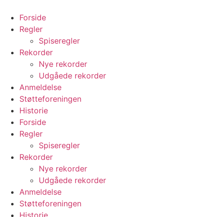
Videre
til
Forside
indhold
Regler
Spiseregler
Rekorder
Nye rekorder
Udgåede rekorder
Anmeldelse
Støtteforeningen
Historie
Forside
Regler
Spiseregler
Rekorder
Nye rekorder
Udgåede rekorder
Anmeldelse
Støtteforeningen
Historie