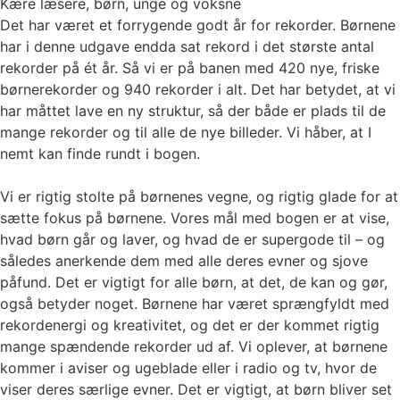
Kære læsere, børn, unge og voksne
Det har været et forrygende godt år for rekorder. Børnene
har i denne udgave endda sat rekord i det største antal
rekorder på ét år. Så vi er på banen med 420 nye, friske
børnerekorder og 940 rekorder i alt. Det har betydet, at vi
har måttet lave en ny struktur, så der både er plads til de
mange rekorder og til alle de nye billeder. Vi håber, at I
nemt kan finde rundt i bogen.
Vi er rigtig stolte på børnenes vegne, og rigtig glade for at
sætte fokus på børnene. Vores mål med bogen er at vise,
hvad børn går og laver, og hvad de er supergode til – og
således anerkende dem med alle deres evner og sjove
påfund. Det er vigtigt for alle børn, at det, de kan og gør,
også betyder noget. Børnene har været sprængfyldt med
rekordenergi og kreativitet, og det er der kommet rigtig
mange spændende rekorder ud af. Vi oplever, at børnene
kommer i aviser og ugeblade eller i radio og tv, hvor de
viser deres særlige evner. Det er vigtigt, at børn bliver set