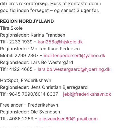
dit/jeres rekordforsøg. Husk at kontakte dem i
god tid inden forsøget – og senest 3 uger før.
REGION NORDJYLLAND
Tårs Skole
Regionsleder: Karina Frandsen
Tlf.: 2233 1939 –
kari258a@hjskole.dk
Regionsleder: Morten Rune Pedersen
Mobil: 2299 2367 –
mortenpedersen1@yahoo.dk
Regionsleder: Lars Bo Westergård
Tlf.: 4122 4665 –
lars.bo.westergaard@hjoerring.dk
HotSpot, Frederikshavn
Regionsleder: Jens Christian Bjerregaard
Tlf.: 9845 7090/6014 8337 –
jebj@frederikshavn.dk
Freelancer – Frederikshavn
Regionsleder: Ole Svendsen
Tlf.: 4086 2259 –
olesvendsen60@gmail.com