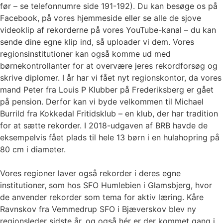
før – se telefonnumre side 191-192). Du kan besøge os på
Facebook, på vores hjemmeside eller se alle de sjove
videoklip af rekorderne på vores YouTube-kanal – du kan
sende dine egne klip ind, så uploader vi dem. Vores
regionsinstitutioner kan også komme ud med
børnekontrollanter for at overvære jeres rekordforsøg og
skrive diplomer. I år har vi fået nyt regionskontor, da vores
mand Peter fra Louis P Klubber på Frederiksberg er gået
på pension. Derfor kan vi byde velkommen til Michael
Burrild fra Kokkedal Fritidsklub – en klub, der har tradition
for at sætte rekorder. I 2018-udgaven af BRB havde de
eksempelvis fået plads til hele 13 børn i en hulahopring på
80 cm i diameter.
Vores regioner laver også rekorder i deres egne
institutioner, som hos SFO Humlebien i Glamsbjerg, hvor
de anvender rekorder som tema for aktiv læring. Kåre
Ravnskov fra Vemmedrup SFO i Bjæverskov blev ny
regionsleder sidste år, og også hér er der kommet gang i