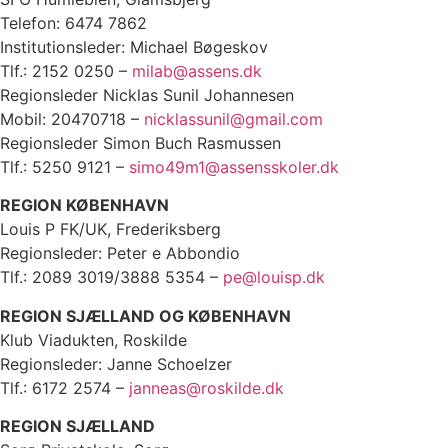
Telefon: 6474 7862
Institutionsleder: Michael Bøgeskov
Tlf.: 2152 0250 –
milab@assens.dk
Regionsleder Nicklas Sunil Johannesen
Mobil: 20470718 –
nicklassunil@gmail.com
Regionsleder Simon Buch Rasmussen
Tlf.: 5250 9121 –
simo49m1@assensskoler.dk
REGION KØBENHAVN
Louis P FK/UK, Frederiksberg
Regionsleder: Peter e Abbondio
Tlf.: 2089 3019/3888 5354 –
pe@louisp.dk
REGION SJÆLLAND OG KØBENHAVN
Klub Viadukten, Roskilde
Regionsleder: Janne Schoelzer
Tlf.: 6172 2574 –
janneas@roskilde.dk
REGION SJÆLLAND