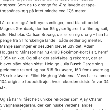
grænser. Som da to drenge fra Ærø lavede et tape-
træspåneskæg på intet mindre end 17,5 meter.
I år er der også helt nye samlinger, med blandt andet
Magnus Grønbæk, der har 85 gyserfigurer fra film og spil,
eller Nicholas Carlsen Broeng, der er en rig dreng – han har
penge fra 31 forskellige lande i både sedler og mønter.
Mange samlinger er desuden blevet udvidet. Adam
Hougaard Månsson har nu 4.193 Pokémon-kort i alt, heraf
3.054 unikke. Og så er der selvfølgelig rekorder, der er
blevet slået siden sidst. Heldige Julia Busch Carøe slog
gældende rekord og har 615 firkløvere, 153 femkløvere og
28 sekskløvere. Elliot Høgh og Valdemar Voss har sammen
104 originale fodboldtrøjer, hvor rekorden sidste år var 34
stk.
Og så har vi fået helt unikke rekorder som Ajay Charan
Sivagnanasegaram, der kan huske verdens landes