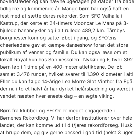
hovedstæder og kan nævne ugedagen på datoer fra både
tidligere og kommende år. Mange børn har også haft en
fest med at sætte deres rekorder. Som SFO Valhalla i
Kastrup, der kørte et 24-timers Mooncar Le Mans på 3-
hjulede banancykler og i alt rullede 489,2 km. Tårnbys
borgmester kom og satte løbet i gang, og SFO’ens
cheerleadere gav et kæmpe danseshow foran det store
publikum af venner og familie. Du kan også læse om et
lokalt Royal Run hos Sophieskolen i Nykøbing F, hvor 392
børn løb i 1 time på en 400-meter atletikbane. De løb
samlet 3.476 runder, hvilket svarer til 1.390 kilometer i alt!
Eller du kan følge 14-årige Lea Morre Slot Vinther fra Egå,
der nu i to et halvt år har dyrket helårsbadning og været i
vandet næsten hver eneste dag – en ægte viking.
Børn fra klubber og SFO’er er meget engagerede i
Børnenes Rekordbog. Vi har derfor institutioner over hele
landet, der kan komme ud til dit/jeres rekordforsøg. Husk
at bruge dem, og giv gerne besked i god tid (helst 3 uger