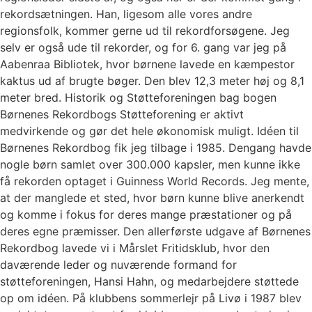
rekordsætningen. Han, ligesom alle vores andre
regionsfolk, kommer gerne ud til rekordforsøgene. Jeg
selv er også ude til rekorder, og for 6. gang var jeg på
Aabenraa Bibliotek, hvor børnene lavede en kæmpestor
kaktus ud af brugte bøger. Den blev 12,3 meter høj og 8,1
meter bred. Historik og Støtteforeningen bag bogen
Børnenes Rekordbogs Støtteforening er aktivt
medvirkende og gør det hele økonomisk muligt. Idéen til
Børnenes Rekordbog fik jeg tilbage i 1985. Dengang havde
nogle børn samlet over 300.000 kapsler, men kunne ikke
få rekorden optaget i Guinness World Records. Jeg mente,
at der manglede et sted, hvor børn kunne blive anerkendt
og komme i fokus for deres mange præstationer og på
deres egne præmisser. Den allerførste udgave af Børnenes
Rekordbog lavede vi i Mårslet Fritidsklub, hvor den
daværende leder og nuværende formand for
støtteforeningen, Hansi Hahn, og medarbejdere støttede
op om idéen. På klubbens sommerlejr på Livø i 1987 blev