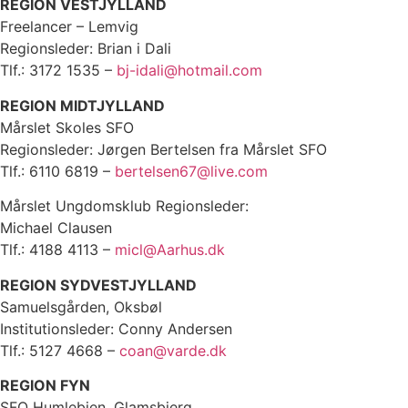
REGION VESTJYLLAND
Freelancer – Lemvig
Regionsleder: Brian i Dali
Tlf.: 3172 1535 –
bj-idali@hotmail.com
REGION MIDTJYLLAND
Mårslet Skoles SFO
Regionsleder: Jørgen Bertelsen fra Mårslet SFO
Tlf.: 6110 6819 –
bertelsen67@live.com
Mårslet Ungdomsklub Regionsleder:
Michael Clausen
Tlf.: 4188 4113 –
micl@Aarhus.dk
REGION SYDVESTJYLLAND
Samuelsgården, Oksbøl
Institutionsleder: Conny Andersen
Tlf.: 5127 4668 –
coan@varde.dk
REGION FYN
SFO Humlebien, Glamsbjerg