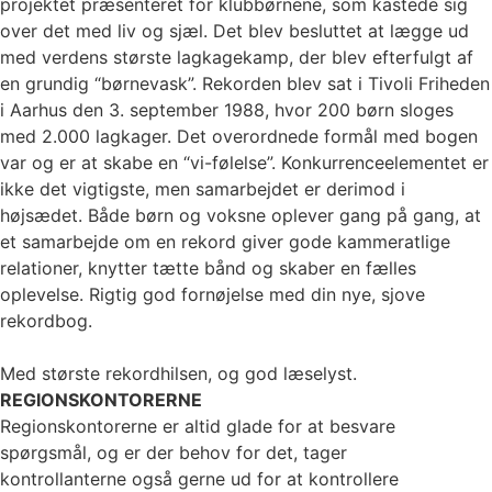
projektet præsenteret for klubbørnene, som kastede sig
over det med liv og sjæl. Det blev besluttet at lægge ud
med verdens største lagkagekamp, der blev efterfulgt af
en grundig “børnevask”. Rekorden blev sat i Tivoli Friheden
i Aarhus den 3. september 1988, hvor 200 børn sloges
med 2.000 lagkager. Det overordnede formål med bogen
var og er at skabe en “vi-følelse”. Konkurrenceelementet er
ikke det vigtigste, men samarbejdet er derimod i
højsædet. Både børn og voksne oplever gang på gang, at
et samarbejde om en rekord giver gode kammeratlige
relationer, knytter tætte bånd og skaber en fælles
oplevelse. Rigtig god fornøjelse med din nye, sjove
rekordbog.
Med største rekordhilsen, og god læselyst.
REGIONSKONTORERNE
Regionskontorerne er altid glade for at besvare
spørgsmål, og er der behov for det, tager
kontrollanterne også gerne ud for at kontrollere