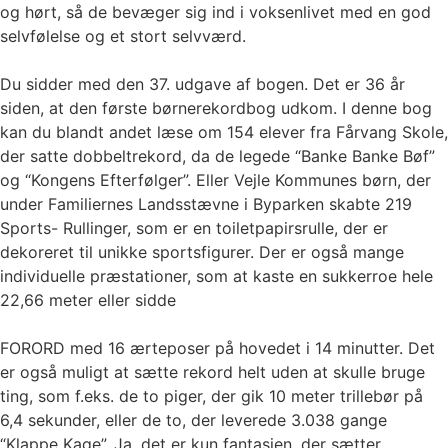
og hørt, så de bevæger sig ind i voksenlivet med en god
selvfølelse og et stort selvværd.
Du sidder med den 37. udgave af bogen. Det er 36 år
siden, at den første børnerekordbog udkom. I denne bog
kan du blandt andet læse om 154 elever fra Fårvang Skole,
der satte dobbeltrekord, da de legede “Banke Banke Bøf”
og “Kongens Efterfølger”. Eller Vejle Kommunes børn, der
under Familiernes Landsstævne i Byparken skabte 219
Sports- Rullinger, som er en toiletpapirsrulle, der er
dekoreret til unikke sportsfigurer. Der er også mange
individuelle præstationer, som at kaste en sukkerroe hele
22,66 meter eller sidde
FORORD med 16 ærteposer på hovedet i 14 minutter. Det
er også muligt at sætte rekord helt uden at skulle bruge
ting, som f.eks. de to piger, der gik 10 meter trillebør på
6,4 sekunder, eller de to, der leverede 3.038 gange
“Klappe Kage”. Ja, det er kun fantasien, der sætter