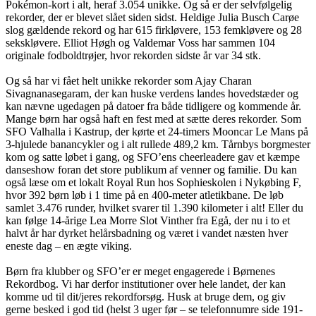
Pokémon-kort i alt, heraf 3.054 unikke. Og så er der selvfølgelig
rekorder, der er blevet slået siden sidst. Heldige Julia Busch Carøe
slog gældende rekord og har 615 firkløvere, 153 femkløvere og 28
sekskløvere. Elliot Høgh og Valdemar Voss har sammen 104
originale fodboldtrøjer, hvor rekorden sidste år var 34 stk.
Og så har vi fået helt unikke rekorder som Ajay Charan
Sivagnanasegaram, der kan huske verdens landes hovedstæder og
kan nævne ugedagen på datoer fra både tidligere og kommende år.
Mange børn har også haft en fest med at sætte deres rekorder. Som
SFO Valhalla i Kastrup, der kørte et 24-timers Mooncar Le Mans på
3-hjulede banancykler og i alt rullede 489,2 km. Tårnbys borgmester
kom og satte løbet i gang, og SFO’ens cheerleadere gav et kæmpe
danseshow foran det store publikum af venner og familie. Du kan
også læse om et lokalt Royal Run hos Sophieskolen i Nykøbing F,
hvor 392 børn løb i 1 time på en 400-meter atletikbane. De løb
samlet 3.476 runder, hvilket svarer til 1.390 kilometer i alt! Eller du
kan følge 14-årige Lea Morre Slot Vinther fra Egå, der nu i to et
halvt år har dyrket helårsbadning og været i vandet næsten hver
eneste dag – en ægte viking.
Børn fra klubber og SFO’er er meget engagerede i Børnenes
Rekordbog. Vi har derfor institutioner over hele landet, der kan
komme ud til dit/jeres rekordforsøg. Husk at bruge dem, og giv
gerne besked i god tid (helst 3 uger før – se telefonnumre side 191-