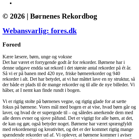
© 2026 | Børnenes Rekordbog
Webansvarlig: fores.dk
Forord
Kære læsere, børn, unge og voksne
Det har været et forrygende godt år for rekorder. Børnene har i
denne udgave endda sat rekord i det største antal rekorder på ét år.
Så vi er på banen med 420 nye, friske børnerekorder og 940
rekorder i alt. Det har betydet, at vi har måttet lave en ny struktur, så
der både er plads til de mange rekorder og til alle de nye billeder. Vi
håber, at I nemt kan finde rundt i bogen.
Vi er rigtig stolte på børnenes vegne, og rigtig glade for at sætte
fokus på børnene. Vores mål med bogen er at vise, hvad børn går og
laver, og hvad de er supergode til – og således anerkende dem med
alle deres evner og sjove påfund. Det er vigtigt for alle børn, at det,
de kan og gør, også betyder noget. Børnene har været sprængfyldt
med rekordenergi og kreativitet, og det er der kommet rigtig mange
spændende rekorder ud af. Vi oplever, at børnene kommer i aviser