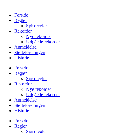
Videre
til
Forside
indhold
Regler
Spiseregler
Rekorder
Nye rekorder
Udgåede rekorder
Anmeldelse
Støtteforeningen
Historie
Forside
Regler
Spiseregler
Rekorder
Nye rekorder
Udgåede rekorder
Anmeldelse
Støtteforeningen
Historie
Forside
Regler
Spiseregler