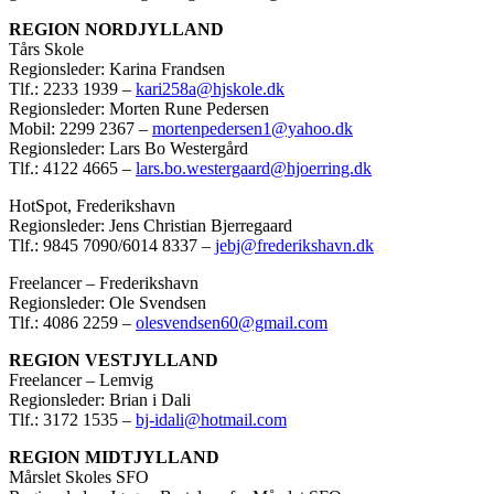
REGION NORDJYLLAND
Tårs Skole
Regionsleder: Karina Frandsen
Tlf.: 2233 1939 –
kari258a@hjskole.dk
Regionsleder: Morten Rune Pedersen
Mobil: 2299 2367 –
mortenpedersen1@yahoo.dk
Regionsleder: Lars Bo Westergård
Tlf.: 4122 4665 –
lars.bo.westergaard@hjoerring.dk
HotSpot, Frederikshavn
Regionsleder: Jens Christian Bjerregaard
Tlf.: 9845 7090/6014 8337 –
jebj@frederikshavn.dk
Freelancer – Frederikshavn
Regionsleder: Ole Svendsen
Tlf.: 4086 2259 –
olesvendsen60@gmail.com
REGION VESTJYLLAND
Freelancer – Lemvig
Regionsleder: Brian i Dali
Tlf.: 3172 1535 –
bj-idali@hotmail.com
REGION MIDTJYLLAND
Mårslet Skoles SFO