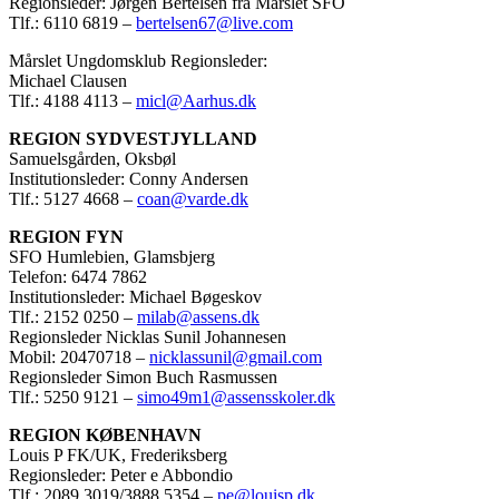
Regionsleder: Jørgen Bertelsen fra Mårslet SFO
Tlf.: 6110 6819 –
bertelsen67@live.com
Mårslet Ungdomsklub Regionsleder:
Michael Clausen
Tlf.: 4188 4113 –
micl@Aarhus.dk
REGION SYDVESTJYLLAND
Samuelsgården, Oksbøl
Institutionsleder: Conny Andersen
Tlf.: 5127 4668 –
coan@varde.dk
REGION FYN
SFO Humlebien, Glamsbjerg
Telefon: 6474 7862
Institutionsleder: Michael Bøgeskov
Tlf.: 2152 0250 –
milab@assens.dk
Regionsleder Nicklas Sunil Johannesen
Mobil: 20470718 –
nicklassunil@gmail.com
Regionsleder Simon Buch Rasmussen
Tlf.: 5250 9121 –
simo49m1@assensskoler.dk
REGION KØBENHAVN
Louis P FK/UK, Frederiksberg
Regionsleder: Peter e Abbondio
Tlf.: 2089 3019/3888 5354 –
pe@louisp.dk