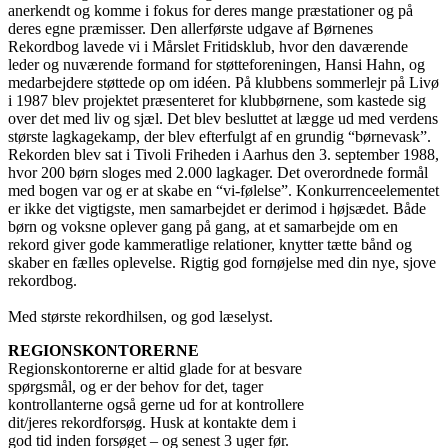
anerkendt og komme i fokus for deres mange præstationer og på
deres egne præmisser. Den allerførste udgave af Børnenes
Rekordbog lavede vi i Mårslet Fritidsklub, hvor den daværende
leder og nuværende formand for støtteforeningen, Hansi Hahn, og
medarbejdere støttede op om idéen. På klubbens sommerlejr på Livø
i 1987 blev projektet præsenteret for klubbørnene, som kastede sig
over det med liv og sjæl. Det blev besluttet at lægge ud med verdens
største lagkagekamp, der blev efterfulgt af en grundig “børnevask”.
Rekorden blev sat i Tivoli Friheden i Aarhus den 3. september 1988,
hvor 200 børn sloges med 2.000 lagkager. Det overordnede formål
med bogen var og er at skabe en “vi-følelse”. Konkurrenceelementet
er ikke det vigtigste, men samarbejdet er derimod i højsædet. Både
børn og voksne oplever gang på gang, at et samarbejde om en
rekord giver gode kammeratlige relationer, knytter tætte bånd og
skaber en fælles oplevelse. Rigtig god fornøjelse med din nye, sjove
rekordbog.
Med største rekordhilsen, og god læselyst.
REGIONSKONTORERNE
Regionskontorerne er altid glade for at besvare
spørgsmål, og er der behov for det, tager
kontrollanterne også gerne ud for at kontrollere
dit/jeres rekordforsøg. Husk at kontakte dem i
god tid inden forsøget – og senest 3 uger før.