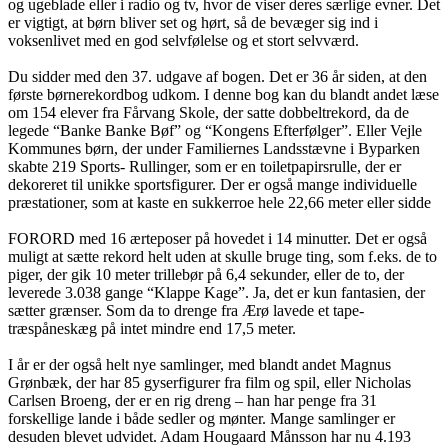
og ugeblade eller i radio og tv, hvor de viser deres særlige evner. Det
er vigtigt, at børn bliver set og hørt, så de bevæger sig ind i
voksenlivet med en god selvfølelse og et stort selvværd.
Du sidder med den 37. udgave af bogen. Det er 36 år siden, at den
første børnerekordbog udkom. I denne bog kan du blandt andet læse
om 154 elever fra Fårvang Skole, der satte dobbeltrekord, da de
legede “Banke Banke Bøf” og “Kongens Efterfølger”. Eller Vejle
Kommunes børn, der under Familiernes Landsstævne i Byparken
skabte 219 Sports- Rullinger, som er en toiletpapirsrulle, der er
dekoreret til unikke sportsfigurer. Der er også mange individuelle
præstationer, som at kaste en sukkerroe hele 22,66 meter eller sidde
FORORD med 16 ærteposer på hovedet i 14 minutter. Det er også
muligt at sætte rekord helt uden at skulle bruge ting, som f.eks. de to
piger, der gik 10 meter trillebør på 6,4 sekunder, eller de to, der
leverede 3.038 gange “Klappe Kage”. Ja, det er kun fantasien, der
sætter grænser. Som da to drenge fra Ærø lavede et tape-
træspåneskæg på intet mindre end 17,5 meter.
I år er der også helt nye samlinger, med blandt andet Magnus
Grønbæk, der har 85 gyserfigurer fra film og spil, eller Nicholas
Carlsen Broeng, der er en rig dreng – han har penge fra 31
forskellige lande i både sedler og mønter. Mange samlinger er
desuden blevet udvidet. Adam Hougaard Månsson har nu 4.193