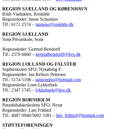
REGION SJÆLLAND OG KØBENHAVN
Klub Viadukten, Roskilde
Regionsleder: Janne Schoelzer
Tlf.: 6172 2574 –
janneas@roskilde.dk
REGION SJÆLLAND
Sorø Privatskole, Sorø
Regionsleder: Gertrud Bendorff
Tlf.: 2576 6660 –
gertrudbendorff@live.dk
REGION LOLLAND OG FALSTER
Sophieskolen SFO, Nykøbing F.
Regionsleder: Jan Refnov Petersen
Tlf.: 5174 5198 –
janpondus@hotmail.com
Regionsleder Lone Lykkebæk
Tlf.: 2347 1745 –
lykkebaek@live.dk
REGION BORNHOLM
Paradisbakkeskolens SFO, Nexø
Regionsleder: Lars Frithiof
Tlf.: 4087 6946/5692 3381 –
lars_frithiof@hotmail.com
STØTTEFORENINGEN