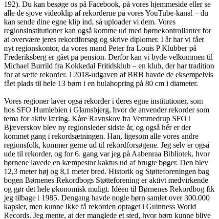
192). Du kan besøge os på Facebook, på vores hjemmeside eller se
alle de sjove videoklip af rekorderne på vores YouTube-kanal – du
kan sende dine egne klip ind, så uploader vi dem. Vores
regionsinstitutioner kan også komme ud med børnekontrollanter for
at overvære jeres rekordforsøg og skrive diplomer. I år har vi fået
nyt regionskontor, da vores mand Peter fra Louis P Klubber på
Frederiksberg er gået på pension. Derfor kan vi byde velkommen til
Michael Burrild fra Kokkedal Fritidsklub – en klub, der har tradition
for at sætte rekorder. I 2018-udgaven af BRB havde de eksempelvis
fået plads til hele 13 børn i en hulahopring på 80 cm i diameter.
Vores regioner laver også rekorder i deres egne institutioner, som
hos SFO Humlebien i Glamsbjerg, hvor de anvender rekorder som
tema for aktiv læring. Kåre Ravnskov fra Vemmedrup SFO i
Bjæverskov blev ny regionsleder sidste år, og også hér er der
kommet gang i rekordsætningen. Han, ligesom alle vores andre
regionsfolk, kommer gerne ud til rekordforsøgene. Jeg selv er også
ude til rekorder, og for 6. gang var jeg på Aabenraa Bibliotek, hvor
børnene lavede en kæmpestor kaktus ud af brugte bøger. Den blev
12,3 meter høj og 8,1 meter bred. Historik og Støtteforeningen bag
bogen Børnenes Rekordbogs Støtteforening er aktivt medvirkende
og gør det hele økonomisk muligt. Idéen til Børnenes Rekordbog fik
jeg tilbage i 1985. Dengang havde nogle børn samlet over 300.000
kapsler, men kunne ikke få rekorden optaget i Guinness World
Records. Jeg mente, at der manglede et sted, hvor børn kunne blive