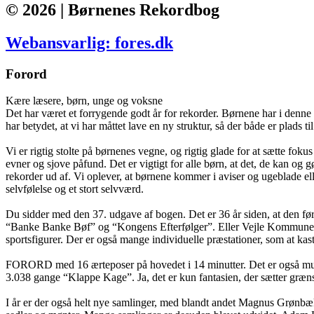
© 2026 | Børnenes Rekordbog
Webansvarlig: fores.dk
Forord
Kære læsere, børn, unge og voksne
Det har været et forrygende godt år for rekorder. Børnene har i denne 
har betydet, at vi har måttet lave en ny struktur, så der både er plads t
Vi er rigtig stolte på børnenes vegne, og rigtig glade for at sætte fo
evner og sjove påfund. Det er vigtigt for alle børn, at det, de kan o
rekorder ud af. Vi oplever, at børnene kommer i aviser og ugeblade elle
selvfølelse og et stort selvværd.
Du sidder med den 37. udgave af bogen. Det er 36 år siden, at den fø
“Banke Banke Bøf” og “Kongens Efterfølger”. Eller Vejle Kommunes bø
sportsfigurer. Der er også mange individuelle præstationer, som at kas
FORORD med 16 ærteposer på hovedet i 14 minutter. Det er også muligt a
3.038 gange “Klappe Kage”. Ja, det er kun fantasien, der sætter græn
I år er der også helt nye samlinger, med blandt andet Magnus Grønbæk, 