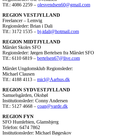
Tlf.: 4086 2259 –
olesvendsen60@gmail.com
REGION VESTJYLLAND
Freelancer – Lemvig
Regionsleder: Brian i Dali
Tlf.: 3172 1535 –
bj-idali@hotmail.com
REGION MIDTJYLLAND
Mårslet Skoles SFO
Regionsleder: Jørgen Bertelsen fra Mårslet SFO
Tlf.: 6110 6819 –
bertelsen67@live.com
Mårslet Ungdomsklub Regionsleder:
Michael Clausen
Tlf.: 4188 4113 –
micl@Aarhus.dk
REGION SYDVESTJYLLAND
Samuelsgården, Oksbøl
Institutionsleder: Conny Andersen
Tlf.: 5127 4668 –
coan@varde.dk
REGION FYN
SFO Humlebien, Glamsbjerg
Telefon: 6474 7862
Institutionsleder: Michael Bøgeskov