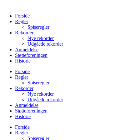
Videre
til
Forside
indhold
Regler
Spiseregler
Rekorder
Nye rekorder
Udgåede rekorder
Anmeldelse
Støtteforeningen
Historie
Forside
Regler
Spiseregler
Rekorder
Nye rekorder
Udgåede rekorder
Anmeldelse
Støtteforeningen
Historie
Forside
Regler
Spiseregler