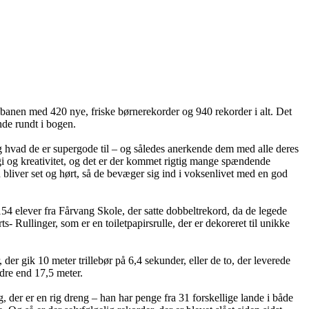
på banen med 420 nye, friske børnerekorder og 940 rekorder i alt. Det
inde rundt i bogen.
 og hvad de er supergode til – og således anerkende dem med alle deres
gi og kreativitet, og det er der kommet rigtig mange spændende
rn bliver set og hørt, så de bevæger sig ind i voksenlivet med en god
4 elever fra Fårvang Skole, der satte dobbeltrekord, da de legede
llinger, som er en toiletpapirsrulle, der er dekoreret til unikke
er gik 10 meter trillebør på 6,4 sekunder, eller de to, der leverede
dre end 17,5 meter.
 der er en rig dreng – han har penge fra 31 forskellige lande i både