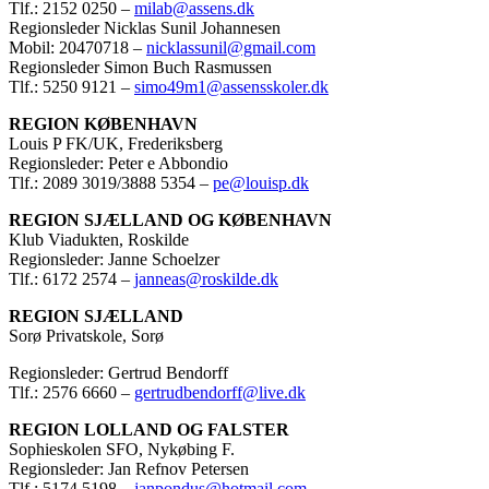
Tlf.: 2152 0250 –
milab@assens.dk
Regionsleder Nicklas Sunil Johannesen
Mobil: 20470718 –
nicklassunil@gmail.com
Regionsleder Simon Buch Rasmussen
Tlf.: 5250 9121 –
simo49m1@assensskoler.dk
REGION KØBENHAVN
Louis P FK/UK, Frederiksberg
Regionsleder: Peter e Abbondio
Tlf.: 2089 3019/3888 5354 –
pe@louisp.dk
REGION SJÆLLAND OG KØBENHAVN
Klub Viadukten, Roskilde
Regionsleder: Janne Schoelzer
Tlf.: 6172 2574 –
janneas@roskilde.dk
REGION SJÆLLAND
Sorø Privatskole, Sorø
Regionsleder: Gertrud Bendorff
Tlf.: 2576 6660 –
gertrudbendorff@live.dk
REGION LOLLAND OG FALSTER
Sophieskolen SFO, Nykøbing F.
Regionsleder: Jan Refnov Petersen
Tlf.: 5174 5198 –
janpondus@hotmail.com