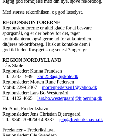
Rigtig god fornøjelse med din nye, sjove rekordbog.
Med største rekordhilsen, og god læselyst.
REGIONSKONTORERNE
Regionskontorerne er altid glade for at besvare
spørgsmål, og er der behov for det, tager
kontrollanterne også gerne ud for at kontrollere
dit/jeres rekordforsøg. Husk at kontakte dem i
god tid inden forsøget – og senest 3 uger før.
REGION NORDJYLLAND
Tårs Skole
Regionsleder: Karina Frandsen
Tlf.: 2233 1939 –
kari258a@hjskole.dk
Regionsleder: Morten Rune Pedersen
Mobil: 2299 2367 –
mortenpedersen1@yahoo.dk
Regionsleder: Lars Bo Westergård
Tlf.: 4122 4665 –
lars.bo.westergaard@hjoerring.dk
HotSpot, Frederikshavn
Regionsleder: Jens Christian Bjerregaard
Tlf.: 9845 7090/6014 8337 –
jebj@frederikshavn.dk
Freelancer – Frederikshavn
Regionsleder: Ole Svendsen