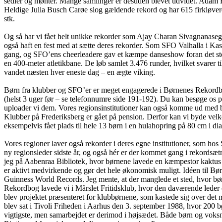
sedler og mønter. Mange samlinger er desuden blevet udvidet. Adam Ho
Heldige Julia Busch Carøe slog gældende rekord og har 615 firkløver
stk.
Og så har vi fået helt unikke rekorder som Ajay Charan Sivagnanase
også haft en fest med at sætte deres rekorder. Som SFO Valhalla i Ka
gang, og SFO’ens cheerleadere gav et kæmpe danseshow foran det sto
en 400-meter atletikbane. De løb samlet 3.476 runder, hvilket svarer ti
vandet næsten hver eneste dag – en ægte viking.
Børn fra klubber og SFO’er er meget engagerede i Børnenes Rekordbog.
(helst 3 uger før – se telefonnumre side 191-192). Du kan besøge os 
uploader vi dem. Vores regionsinstitutioner kan også komme ud med bør
Klubber på Frederiksberg er gået på pension. Derfor kan vi byde velk
eksempelvis fået plads til hele 13 børn i en hulahopring på 80 cm i di
Vores regioner laver også rekorder i deres egne institutioner, som
ny regionsleder sidste år, og også hér er der kommet gang i rekordsætn
jeg på Aabenraa Bibliotek, hvor børnene lavede en kæmpestor kaktus 
er aktivt medvirkende og gør det hele økonomisk muligt. Idéen til B
Guinness World Records. Jeg mente, at der manglede et sted, hvor bø
Rekordbog lavede vi i Mårslet Fritidsklub, hvor den daværende leder
blev projektet præsenteret for klubbørnene, som kastede sig over det 
blev sat i Tivoli Friheden i Aarhus den 3. september 1988, hvor 200 
vigtigste, men samarbejdet er derimod i højsædet. Både børn og voksn