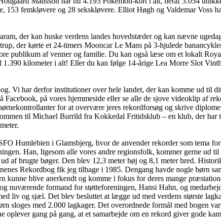
ugaard Månsson har nu 4.193 Pokémon-kort i alt, heraf 3.054 unikke. Og 
e, 153 femkløvere og 28 sekskløvere. Elliot Høgh og Valdemar Voss har
garam, der kan huske verdens landes hovedstæder og kan nævne ugedag
strup, der kørte et 24-timers Mooncar Le Mans på 3-hjulede banancykler
re publikum af venner og familie. Du kan også læse om et lokalt Roya
l 1.390 kilometer i alt! Eller du kan følge 14-årige Lea Morre Slot Vinth
 Vi har derfor institutioner over hele landet, der kan komme ud til dit
på Facebook, på vores hjemmeside eller se alle de sjove videoklip af re
nekontrollanter for at overvære jeres rekordforsøg og skrive diplomer. 
ommen til Michael Burrild fra Kokkedal Fritidsklub – en klub, der har 
ameter.
 hos SFO Humlebien i Glamsbjerg, hvor de anvender rekorder som tema 
ingen. Han, ligesom alle vores andre regionsfolk, kommer gerne ud til r
ud af brugte bøger. Den blev 12,3 meter høj og 8,1 meter bred. Histo
ørnenes Rekordbog fik jeg tilbage i 1985. Dengang havde nogle børn sam
rn kunne blive anerkendt og komme i fokus for deres mange præstation
 og nuværende formand for støtteforeningen, Hansi Hahn, og medarbejd
med liv og sjæl. Det blev besluttet at lægge ud med verdens største la
børn sloges med 2.000 lagkager. Det overordnede formål med bogen var 
e oplever gang på gang, at et samarbejde om en rekord giver gode kammer