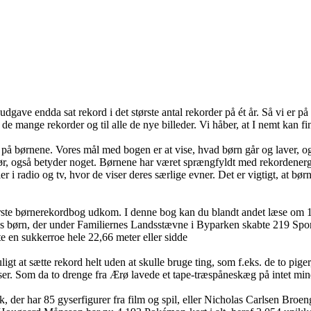
udgave endda sat rekord i det største antal rekorder på ét år. Så vi er 
il de mange rekorder og til alle de nye billeder. Vi håber, at I nemt kan f
kus på børnene. Vores mål med bogen er at vise, hvad børn går og laver,
g gør, også betyder noget. Børnene har været sprængfyldt med rekordener
r i radio og tv, hvor de viser deres særlige evner. Det er vigtigt, at bø
rste børnerekordbog udkom. I denne bog kan du blandt andet læse om 15
rn, der under Familiernes Landsstævne i Byparken skabte 219 Sports- Ru
te en sukkerroe hele 22,66 meter eller sidde
t sætte rekord helt uden at skulle bruge ting, som f.eks. de to piger, d
ser. Som da to drenge fra Ærø lavede et tape-træspåneskæg på intet min
der har 85 gyserfigurer fra film og spil, eller Nicholas Carlsen Broeng,