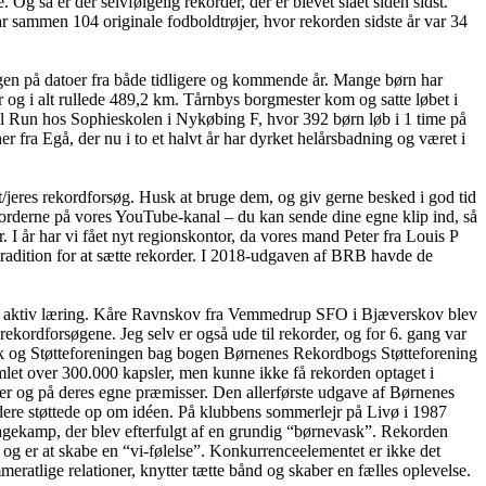
så er der selvfølgelig rekorder, der er blevet slået siden sidst.
 sammen 104 originale fodboldtrøjer, hvor rekorden sidste år var 34
en på datoer fra både tidligere og kommende år. Mange børn har
 og i alt rullede 489,2 km. Tårnbys borgmester kom og satte løbet i
l Run hos Sophieskolen i Nykøbing F, hvor 392 børn løb i 1 time på
er fra Egå, der nu i to et halvt år har dyrket helårsbadning og været i
/jeres rekordforsøg. Husk at bruge dem, og giv gerne besked i god tid
korderne på vores YouTube-kanal – du kan sende dine egne klip ind, så
I år har vi fået nyt regionskontor, da vores mand Peter fra Louis P
tradition for at sætte rekorder. I 2018-udgaven af BRB havde de
for aktiv læring. Kåre Ravnskov fra Vemmedrup SFO i Bjæverskov blev
ekordforsøgene. Jeg selv er også ude til rekorder, og for 6. gang var
rik og Støtteforeningen bag bogen Børnenes Rekordbogs Støtteforening
let over 300.000 kapsler, men kunne ikke få rekorden optaget i
er og på deres egne præmisser. Den allerførste udgave af Børnenes
ere støttede op om idéen. På klubbens sommerlejr på Livø i 1987
gkagekamp, der blev efterfulgt af en grundig “børnevask”. Rekorden
og er at skabe en “vi-følelse”. Konkurrenceelementet er ikke det
atlige relationer, knytter tætte bånd og skaber en fælles oplevelse.