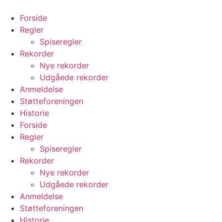
Videre
til
Forside
indhold
Regler
Spiseregler
Rekorder
Nye rekorder
Udgåede rekorder
Anmeldelse
Støtteforeningen
Historie
Forside
Regler
Spiseregler
Rekorder
Nye rekorder
Udgåede rekorder
Anmeldelse
Støtteforeningen
Historie