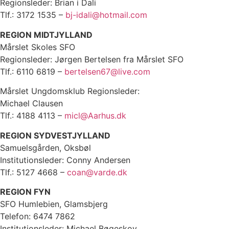
Regionsleder: Brian i Dali
Tlf.: 3172 1535 –
bj-idali@hotmail.com
REGION MIDTJYLLAND
Mårslet Skoles SFO
Regionsleder: Jørgen Bertelsen fra Mårslet SFO
Tlf.: 6110 6819 –
bertelsen67@live.com
Mårslet Ungdomsklub Regionsleder:
Michael Clausen
Tlf.: 4188 4113 –
micl@Aarhus.dk
REGION SYDVESTJYLLAND
Samuelsgården, Oksbøl
Institutionsleder: Conny Andersen
Tlf.: 5127 4668 –
coan@varde.dk
REGION FYN
SFO Humlebien, Glamsbjerg
Telefon: 6474 7862
Institutionsleder: Michael Bøgeskov