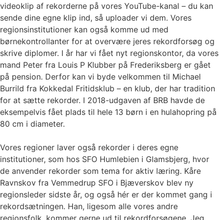
videoklip af rekorderne på vores YouTube-kanal – du kan
sende dine egne klip ind, så uploader vi dem. Vores
regionsinstitutioner kan også komme ud med
børnekontrollanter for at overvære jeres rekordforsøg og
skrive diplomer. I år har vi fået nyt regionskontor, da vores
mand Peter fra Louis P Klubber på Frederiksberg er gået
på pension. Derfor kan vi byde velkommen til Michael
Burrild fra Kokkedal Fritidsklub – en klub, der har tradition
for at sætte rekorder. I 2018-udgaven af BRB havde de
eksempelvis fået plads til hele 13 børn i en hulahopring på
80 cm i diameter.
Vores regioner laver også rekorder i deres egne
institutioner, som hos SFO Humlebien i Glamsbjerg, hvor
de anvender rekorder som tema for aktiv læring. Kåre
Ravnskov fra Vemmedrup SFO i Bjæverskov blev ny
regionsleder sidste år, og også hér er der kommet gang i
rekordsætningen. Han, ligesom alle vores andre
regionsfolk, kommer gerne ud til rekordforsøgene. Jeg