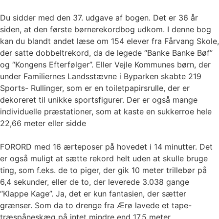
Du sidder med den 37. udgave af bogen. Det er 36 år
siden, at den første børnerekordbog udkom. I denne bog
kan du blandt andet læse om 154 elever fra Fårvang Skole,
der satte dobbeltrekord, da de legede “Banke Banke Bøf”
og “Kongens Efterfølger”. Eller Vejle Kommunes børn, der
under Familiernes Landsstævne i Byparken skabte 219
Sports- Rullinger, som er en toiletpapirsrulle, der er
dekoreret til unikke sportsfigurer. Der er også mange
individuelle præstationer, som at kaste en sukkerroe hele
22,66 meter eller sidde
FORORD med 16 ærteposer på hovedet i 14 minutter. Det
er også muligt at sætte rekord helt uden at skulle bruge
ting, som f.eks. de to piger, der gik 10 meter trillebør på
6,4 sekunder, eller de to, der leverede 3.038 gange
“Klappe Kage”. Ja, det er kun fantasien, der sætter
grænser. Som da to drenge fra Ærø lavede et tape-
træspåneskæg på intet mindre end 17,5 meter.