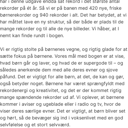
har i denne udgave endda sat rekord i det største antal
rekorder på ét år. Så vi er på banen med 420 nye, friske
børnerekorder og 940 rekorder i alt. Det har betydet, at vi
har måttet lave en ny struktur, så der både er plads til de
mange rekorder og til alle de nye billeder. Vi håber, at I
nemt kan finde rundt i bogen.
Vi er rigtig stolte på børnenes vegne, og rigtig glade for at
sætte fokus på børnene. Vores mål med bogen er at vise,
hvad børn går og laver, og hvad de er supergode til – og
således anerkende dem med alle deres evner og sjove
påfund. Det er vigtigt for alle børn, at det, de kan og gør,
også betyder noget. Børnene har været sprængfyldt med
rekordenergi og kreativitet, og det er der kommet rigtig
mange spændende rekorder ud af. Vi oplever, at børnene
kommer i aviser og ugeblade eller i radio og tv, hvor de
viser deres særlige evner. Det er vigtigt, at børn bliver set
og hørt, så de bevæger sig ind i voksenlivet med en god
selvfølelse og et stort selvværd.