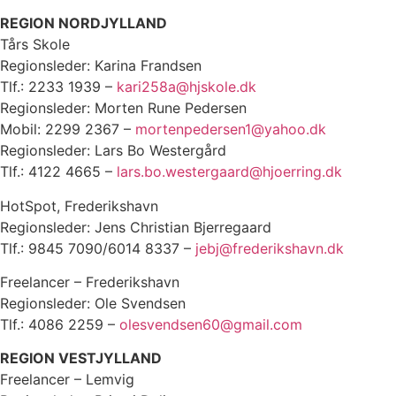
REGION NORDJYLLAND
Tårs Skole
Regionsleder: Karina Frandsen
Tlf.: 2233 1939 –
kari258a@hjskole.dk
Regionsleder: Morten Rune Pedersen
Mobil: 2299 2367 –
mortenpedersen1@yahoo.dk
Regionsleder: Lars Bo Westergård
Tlf.: 4122 4665 –
lars.bo.westergaard@hjoerring.dk
HotSpot, Frederikshavn
Regionsleder: Jens Christian Bjerregaard
Tlf.: 9845 7090/6014 8337 –
jebj@frederikshavn.dk
Freelancer – Frederikshavn
Regionsleder: Ole Svendsen
Tlf.: 4086 2259 –
olesvendsen60@gmail.com
REGION VESTJYLLAND
Freelancer – Lemvig