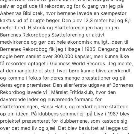
selv er også ude til rekorder, og for 6. gang var jeg på
Aabenraa Bibliotek, hvor børnene lavede en kæmpestor
kaktus ud af brugte bøger. Den blev 12,3 meter høj og 8,1
meter bred. Historik og Støtteforeningen bag bogen
Børnenes Rekordbogs Støtteforening er aktivt
medvirkende og gør det hele økonomisk muligt. Idéen til
Børnenes Rekordbog fik jeg tilbage i 1985. Dengang havde
nogle børn samlet over 300.000 kapsler, men kunne ikke
få rekorden optaget i Guinness World Records. Jeg mente,
at der manglede et sted, hvor børn kunne blive anerkendt
og komme i fokus for deres mange præstationer og på
deres egne præmisser. Den allerførste udgave af Børnenes
Rekordbog lavede vi i Mårslet Fritidsklub, hvor den
daværende leder og nuværende formand for
støtteforeningen, Hansi Hahn, og medarbejdere støttede
op om idéen. På klubbens sommerlejr på Livø i 1987 blev
projektet præsenteret for klubbørnene, som kastede sig
over det med liv og sjæl. Det blev besluttet at lægge ud