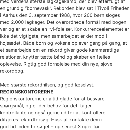
med verdens største lagkagekamp, der blev efterfulgt af
en grundig “børnevask”. Rekorden blev sat i Tivoli Friheden
i Aarhus den 3. september 1988, hvor 200 børn sloges
med 2.000 lagkager. Det overordnede formål med bogen
var og er at skabe en “vi-følelse”. Konkurrenceelementet er
ikke det vigtigste, men samarbejdet er derimod i
højsædet. Både børn og voksne oplever gang på gang, at
et samarbejde om en rekord giver gode kammeratlige
relationer, knytter tætte bånd og skaber en fælles
oplevelse. Rigtig god fornøjelse med din nye, sjove
rekordbog.
Med største rekordhilsen, og god læselyst.
REGIONSKONTORERNE
Regionskontorerne er altid glade for at besvare
spørgsmål, og er der behov for det, tager
kontrollanterne også gerne ud for at kontrollere
dit/jeres rekordforsøg. Husk at kontakte dem i
god tid inden forsøget – og senest 3 uger før.