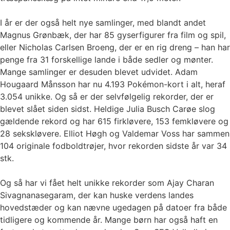
I år er der også helt nye samlinger, med blandt andet
Magnus Grønbæk, der har 85 gyserfigurer fra film og spil,
eller Nicholas Carlsen Broeng, der er en rig dreng – han har
penge fra 31 forskellige lande i både sedler og mønter.
Mange samlinger er desuden blevet udvidet. Adam
Hougaard Månsson har nu 4.193 Pokémon-kort i alt, heraf
3.054 unikke. Og så er der selvfølgelig rekorder, der er
blevet slået siden sidst. Heldige Julia Busch Carøe slog
gældende rekord og har 615 firkløvere, 153 femkløvere og
28 sekskløvere. Elliot Høgh og Valdemar Voss har sammen
104 originale fodboldtrøjer, hvor rekorden sidste år var 34
stk.
Og så har vi fået helt unikke rekorder som Ajay Charan
Sivagnanasegaram, der kan huske verdens landes
hovedstæder og kan nævne ugedagen på datoer fra både
tidligere og kommende år. Mange børn har også haft en