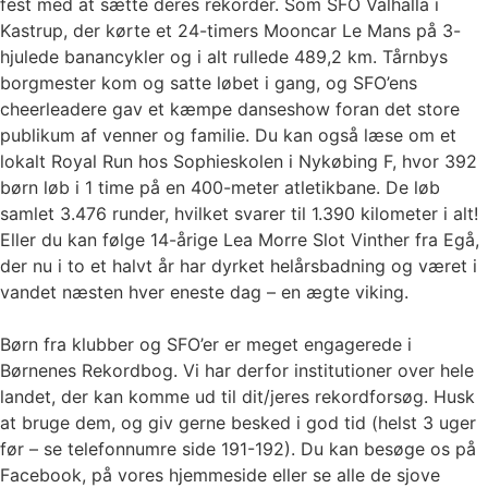
fest med at sætte deres rekorder. Som SFO Valhalla i
Kastrup, der kørte et 24-timers Mooncar Le Mans på 3-
hjulede banancykler og i alt rullede 489,2 km. Tårnbys
borgmester kom og satte løbet i gang, og SFO’ens
cheerleadere gav et kæmpe danseshow foran det store
publikum af venner og familie. Du kan også læse om et
lokalt Royal Run hos Sophieskolen i Nykøbing F, hvor 392
børn løb i 1 time på en 400-meter atletikbane. De løb
samlet 3.476 runder, hvilket svarer til 1.390 kilometer i alt!
Eller du kan følge 14-årige Lea Morre Slot Vinther fra Egå,
der nu i to et halvt år har dyrket helårsbadning og været i
vandet næsten hver eneste dag – en ægte viking.
Børn fra klubber og SFO’er er meget engagerede i
Børnenes Rekordbog. Vi har derfor institutioner over hele
landet, der kan komme ud til dit/jeres rekordforsøg. Husk
at bruge dem, og giv gerne besked i god tid (helst 3 uger
før – se telefonnumre side 191-192). Du kan besøge os på
Facebook, på vores hjemmeside eller se alle de sjove