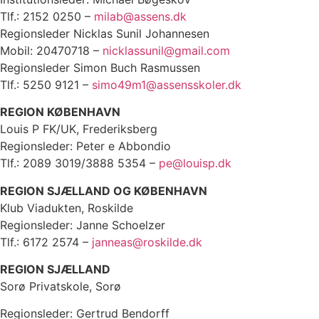
Tlf.: 2152 0250 –
milab@assens.dk
Regionsleder Nicklas Sunil Johannesen
Mobil: 20470718 –
nicklassunil@gmail.com
Regionsleder Simon Buch Rasmussen
Tlf.: 5250 9121 –
simo49m1@assensskoler.dk
REGION KØBENHAVN
Louis P FK/UK, Frederiksberg
Regionsleder: Peter e Abbondio
Tlf.: 2089 3019/3888 5354 –
pe@louisp.dk
REGION SJÆLLAND OG KØBENHAVN
Klub Viadukten, Roskilde
Regionsleder: Janne Schoelzer
Tlf.: 6172 2574 –
janneas@roskilde.dk
REGION SJÆLLAND
Sorø Privatskole, Sorø
Regionsleder: Gertrud Bendorff