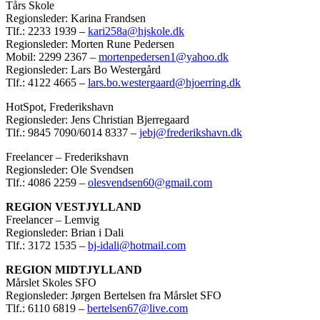
Tårs Skole
Regionsleder: Karina Frandsen
Tlf.: 2233 1939 –
kari258a@hjskole.dk
Regionsleder: Morten Rune Pedersen
Mobil: 2299 2367 –
mortenpedersen1@yahoo.dk
Regionsleder: Lars Bo Westergård
Tlf.: 4122 4665 –
lars.bo.westergaard@hjoerring.dk
HotSpot, Frederikshavn
Regionsleder: Jens Christian Bjerregaard
Tlf.: 9845 7090/6014 8337 –
jebj@frederikshavn.dk
Freelancer – Frederikshavn
Regionsleder: Ole Svendsen
Tlf.: 4086 2259 –
olesvendsen60@gmail.com
REGION VESTJYLLAND
Freelancer – Lemvig
Regionsleder: Brian i Dali
Tlf.: 3172 1535 –
bj-idali@hotmail.com
REGION MIDTJYLLAND
Mårslet Skoles SFO
Regionsleder: Jørgen Bertelsen fra Mårslet SFO
Tlf.: 6110 6819 –
bertelsen67@live.com