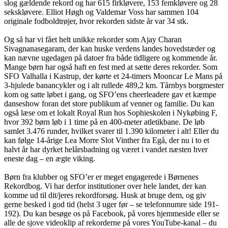
slog gældende rekord og har 615 firkløvere, 153 femkløvere og 28
sekskløvere. Elliot Høgh og Valdemar Voss har sammen 104
originale fodboldtrøjer, hvor rekorden sidste år var 34 stk.
Og så har vi fået helt unikke rekorder som Ajay Charan
Sivagnanasegaram, der kan huske verdens landes hovedstæder og
kan nævne ugedagen på datoer fra både tidligere og kommende år.
Mange børn har også haft en fest med at sætte deres rekorder. Som
SFO Valhalla i Kastrup, der kørte et 24-timers Mooncar Le Mans på
3-hjulede banancykler og i alt rullede 489,2 km. Tårnbys borgmester
kom og satte løbet i gang, og SFO’ens cheerleadere gav et kæmpe
danseshow foran det store publikum af venner og familie. Du kan
også læse om et lokalt Royal Run hos Sophieskolen i Nykøbing F,
hvor 392 børn løb i 1 time på en 400-meter atletikbane. De løb
samlet 3.476 runder, hvilket svarer til 1.390 kilometer i alt! Eller du
kan følge 14-årige Lea Morre Slot Vinther fra Egå, der nu i to et
halvt år har dyrket helårsbadning og været i vandet næsten hver
eneste dag – en ægte viking.
Børn fra klubber og SFO’er er meget engagerede i Børnenes
Rekordbog. Vi har derfor institutioner over hele landet, der kan
komme ud til dit/jeres rekordforsøg. Husk at bruge dem, og giv
gerne besked i god tid (helst 3 uger før – se telefonnumre side 191-
192). Du kan besøge os på Facebook, på vores hjemmeside eller se
alle de sjove videoklip af rekorderne på vores YouTube-kanal – du