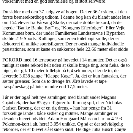
voksenlivet med en god selvfølelse og et stort selvværd.
Du sidder med den 37. udgave af bogen. Det er 36 år siden, at den
første børnerekordbog udkom. I denne bog kan du blandt andet læse
om 154 elever fra Fårvang Skole, der satte dobbeltrekord, da de
legede “Banke Banke Bøf” og “Kongens Efterfølger”. Eller Vejle
Kommunes børn, der under Familiernes Landsstævne i Byparken
skabte 219 Sports- Rullinger, som er en toiletpapirsrulle, der er
dekoreret til unikke sportsfigurer. Der er også mange individuelle
præstationer, som at kaste en sukkerroe hele 22,66 meter eller sidde
FORORD med 16 ærteposer på hovedet i 14 minutter. Det er også
muligt at sætte rekord helt uden at skulle bruge ting, som f.eks. de to
piger, der gik 10 meter trillebør på 6,4 sekunder, eller de to, der
leverede 3.038 gange “Klappe Kage”. Ja, det er kun fantasien, der
sætter grænser. Som da to drenge fra Ærø lavede et tape-
træspåneskæg på intet mindre end 17,5 meter.
I år er der også helt nye samlinger, med blandt andet Magnus
Grønbæk, der har 85 gyserfigurer fra film og spil, eller Nicholas
Carlsen Broeng, der er en rig dreng – han har penge fra 31
forskellige lande i både sedler og mønter. Mange samlinger er
desuden blevet udvidet. Adam Hougaard Månsson har nu 4.193
Pokémon-kort i alt, heraf 3.054 unikke. Og så er der selvfølgelig
rekorder, der er blevet slået siden sidst. Heldige Julia Busch Carøe