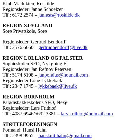
Klub Viadukten, Roskilde
Regionsleder: Janne Schoelzer
Tlf.: 6172 2574 –
janneas@roskilde.dk
REGION SJÆLLAND
Sorø Privatskole, Sorø
Regionsleder: Gertrud Bendorff
Tlf.: 2576 6660 –
gertrudbendorff@live.dk
REGION LOLLAND OG FALSTER
Sophieskolen SFO, Nykøbing F.
Regionsleder: Jan Refnov Petersen
Tlf.: 5174 5198 –
janpondus@hotmail.com
Regionsleder Lone Lykkebæk
Tlf.: 2347 1745 –
lykkebaek@live.dk
REGION BORNHOLM
Paradisbakkeskolens SFO, Nexø
Regionsleder: Lars Frithiof
Tlf.: 4087 6946/5692 3381 –
lars_frithiof@hotmail.com
STØTTEFORENINGEN
Formand: Hansi Hahn
Tlf.: 2398 9955 –
hanskurt.hahn@gmail.com