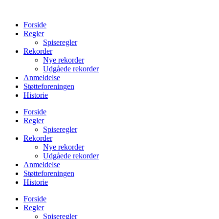
Videre
til
Forside
indhold
Regler
Spiseregler
Rekorder
Nye rekorder
Udgåede rekorder
Anmeldelse
Støtteforeningen
Historie
Forside
Regler
Spiseregler
Rekorder
Nye rekorder
Udgåede rekorder
Anmeldelse
Støtteforeningen
Historie
Forside
Regler
Spiseregler