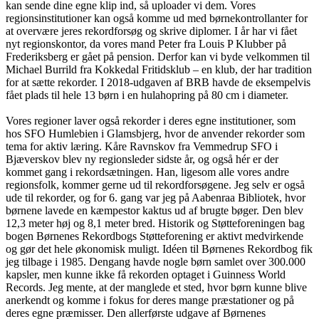
kan sende dine egne klip ind, så uploader vi dem. Vores
regionsinstitutioner kan også komme ud med børnekontrollanter for
at overvære jeres rekordforsøg og skrive diplomer. I år har vi fået
nyt regionskontor, da vores mand Peter fra Louis P Klubber på
Frederiksberg er gået på pension. Derfor kan vi byde velkommen til
Michael Burrild fra Kokkedal Fritidsklub – en klub, der har tradition
for at sætte rekorder. I 2018-udgaven af BRB havde de eksempelvis
fået plads til hele 13 børn i en hulahopring på 80 cm i diameter.
Vores regioner laver også rekorder i deres egne institutioner, som
hos SFO Humlebien i Glamsbjerg, hvor de anvender rekorder som
tema for aktiv læring. Kåre Ravnskov fra Vemmedrup SFO i
Bjæverskov blev ny regionsleder sidste år, og også hér er der
kommet gang i rekordsætningen. Han, ligesom alle vores andre
regionsfolk, kommer gerne ud til rekordforsøgene. Jeg selv er også
ude til rekorder, og for 6. gang var jeg på Aabenraa Bibliotek, hvor
børnene lavede en kæmpestor kaktus ud af brugte bøger. Den blev
12,3 meter høj og 8,1 meter bred. Historik og Støtteforeningen bag
bogen Børnenes Rekordbogs Støtteforening er aktivt medvirkende
og gør det hele økonomisk muligt. Idéen til Børnenes Rekordbog fik
jeg tilbage i 1985. Dengang havde nogle børn samlet over 300.000
kapsler, men kunne ikke få rekorden optaget i Guinness World
Records. Jeg mente, at der manglede et sted, hvor børn kunne blive
anerkendt og komme i fokus for deres mange præstationer og på
deres egne præmisser. Den allerførste udgave af Børnenes