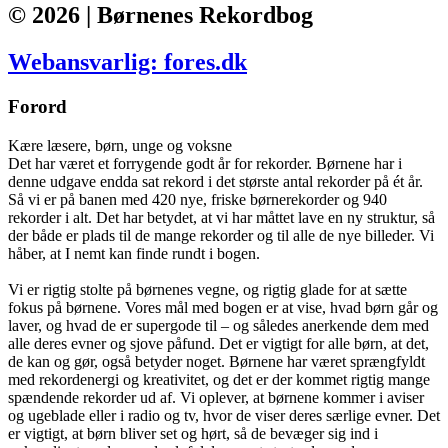
© 2026 | Børnenes Rekordbog
Webansvarlig: fores.dk
Forord
Kære læsere, børn, unge og voksne
Det har været et forrygende godt år for rekorder. Børnene har i
denne udgave endda sat rekord i det største antal rekorder på ét år.
Så vi er på banen med 420 nye, friske børnerekorder og 940
rekorder i alt. Det har betydet, at vi har måttet lave en ny struktur, så
der både er plads til de mange rekorder og til alle de nye billeder. Vi
håber, at I nemt kan finde rundt i bogen.
Vi er rigtig stolte på børnenes vegne, og rigtig glade for at sætte
fokus på børnene. Vores mål med bogen er at vise, hvad børn går og
laver, og hvad de er supergode til – og således anerkende dem med
alle deres evner og sjove påfund. Det er vigtigt for alle børn, at det,
de kan og gør, også betyder noget. Børnene har været sprængfyldt
med rekordenergi og kreativitet, og det er der kommet rigtig mange
spændende rekorder ud af. Vi oplever, at børnene kommer i aviser
og ugeblade eller i radio og tv, hvor de viser deres særlige evner. Det
er vigtigt, at børn bliver set og hørt, så de bevæger sig ind i