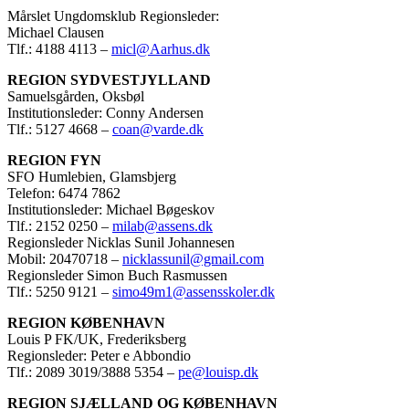
Mårslet Ungdomsklub Regionsleder:
Michael Clausen
Tlf.: 4188 4113 –
micl@Aarhus.dk
REGION SYDVESTJYLLAND
Samuelsgården, Oksbøl
Institutionsleder: Conny Andersen
Tlf.: 5127 4668 –
coan@varde.dk
REGION FYN
SFO Humlebien, Glamsbjerg
Telefon: 6474 7862
Institutionsleder: Michael Bøgeskov
Tlf.: 2152 0250 –
milab@assens.dk
Regionsleder Nicklas Sunil Johannesen
Mobil: 20470718 –
nicklassunil@gmail.com
Regionsleder Simon Buch Rasmussen
Tlf.: 5250 9121 –
simo49m1@assensskoler.dk
REGION KØBENHAVN
Louis P FK/UK, Frederiksberg
Regionsleder: Peter e Abbondio
Tlf.: 2089 3019/3888 5354 –
pe@louisp.dk
REGION SJÆLLAND OG KØBENHAVN