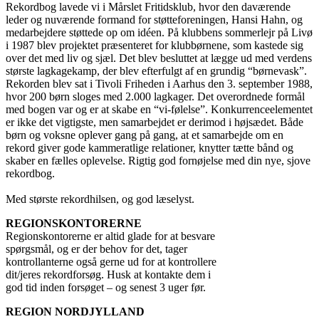
Rekordbog lavede vi i Mårslet Fritidsklub, hvor den daværende
leder og nuværende formand for støtteforeningen, Hansi Hahn, og
medarbejdere støttede op om idéen. På klubbens sommerlejr på Livø
i 1987 blev projektet præsenteret for klubbørnene, som kastede sig
over det med liv og sjæl. Det blev besluttet at lægge ud med verdens
største lagkagekamp, der blev efterfulgt af en grundig “børnevask”.
Rekorden blev sat i Tivoli Friheden i Aarhus den 3. september 1988,
hvor 200 børn sloges med 2.000 lagkager. Det overordnede formål
med bogen var og er at skabe en “vi-følelse”. Konkurrenceelementet
er ikke det vigtigste, men samarbejdet er derimod i højsædet. Både
børn og voksne oplever gang på gang, at et samarbejde om en
rekord giver gode kammeratlige relationer, knytter tætte bånd og
skaber en fælles oplevelse. Rigtig god fornøjelse med din nye, sjove
rekordbog.
Med største rekordhilsen, og god læselyst.
REGIONSKONTORERNE
Regionskontorerne er altid glade for at besvare
spørgsmål, og er der behov for det, tager
kontrollanterne også gerne ud for at kontrollere
dit/jeres rekordforsøg. Husk at kontakte dem i
god tid inden forsøget – og senest 3 uger før.
REGION NORDJYLLAND